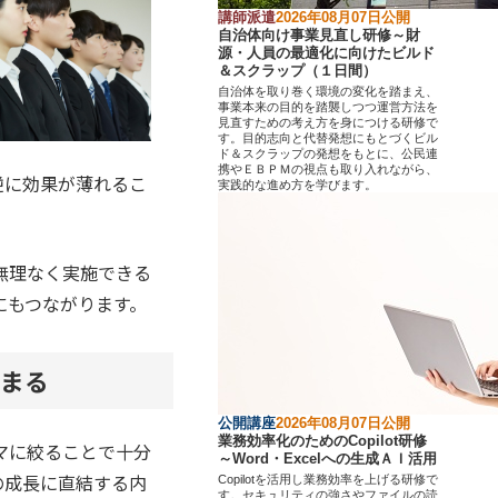
講師派遣
2026年08月07日公開
自治体向け事業見直し研修～財
源・人員の最適化に向けたビルド
＆スクラップ（１日間）
自治体を取り巻く環境の変化を踏まえ、
事業本来の目的を踏襲しつつ運営方法を
見直すための考え方を身につける研修で
す。目的志向と代替発想にもとづくビル
ド＆スクラップの発想をもとに、公民連
携やＥＢＰＭの視点も取り入れながら、
逆に効果が薄れるこ
実践的な進め方を学びます。
無理なく実施できる
にもつながります。
まる
公開講座
2026年08月07日公開
業務効率化のためのCopilot研修
マに絞ることで十分
～Word・Excelへの生成ＡＩ活用
の成長に直結する内
Copilotを活用し業務効率を上げる研修で
す。セキュリティの強さやファイルの読