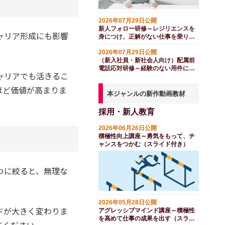
2026年07月29日公開
新人フォロー研修～レジリエンスを
ャリア形成にも影響
身につけ、正解がない仕事を乗り越
える（１日間）
2026年07月29日公開
（新入社員・新社会人向け）配属前
電話応対研修～経験のない用件にも
ャリアでも活きるこ
対応する（１日間）
ほど価値が高まりま
本ジャンルの新作動画教材
採用・新人教育
2026年06月26日公開
積極性向上講座～勇気をもって、チ
ャンスをつかむ（スライド付き）
つに絞ると、無理な
2026年05月28日公開
ドが大きく変わりま
アグレッシブマインド講座～積極性
を高めて仕事の成果を出す（スライ