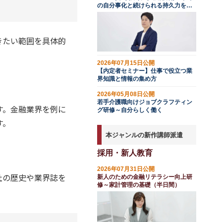
の自分事化と続けられる持久力を育
む
きたい範囲を具体的
2026年07月15日公開
【内定者セミナー】仕事で役立つ業
界知識と情報の集め方
2026年05月08日公開
若手介護職向けジョブクラフティン
す。金融業界を例に
グ研修～自分らしく働く
す。
本ジャンルの新作講師派遣
採用・新人教育
2026年07月31日公開
社の歴史や業界誌を
新人のための金融リテラシー向上研
修～家計管理の基礎（半日間）