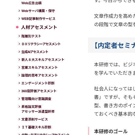
す。今日からでき
Web広告出稿
Webサーバ構築・保守
文章作成力を高め
WEB記事制作サービス
の段階で文章の型
人材アセスメント
階層別テスト
【内定者セミ
ＤＸリテラシーアセスメント
生成AIアセスメント
新人８大スキルアセスメント
本研修では、ビジ
営業スキルアセスメント
を学んでいただき
論理的思考アセスメント
エンゲージメント診断
社会人になっては
360度評価アセスメント
書」ですが、そも
管理職向け意識調査
型、書き方のポイ
昇格論文評価
アセッサー派遣型研修
ておくべき基本的
文書添削サービス
ＩＴ基礎スキル診断
本研修のゴール
金融・生活リテラシーアセスメント