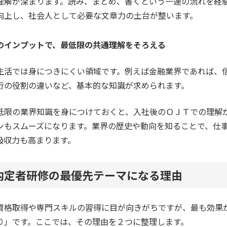
理解が深まります。読み、まとめ、書くという一連の流れを経
向上し、社会人として必要な文章力の土台が整います。
のインプットで、最低限の共通理解をそろえる
生活では身につきにくい領域です。例えば金融業界であれば、
行の役割の違いなど、基本的な知識が求められます。
低限の業界知識を身につけておくと、入社後のＯＪＴでの理解
ンもスムーズになります。業界の歴史や動向を知ることで、仕
吸収力も高まります。
内定者研修の最優先テーマになる理由
資格取得や専門スキルの習得に目が向きがちですが、最も効果
り」です。ここでは、その理由を２つに整理します。