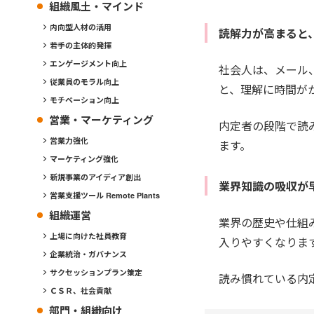
組織風土・マインド
内向型人材の活用
読解力が高まると
若手の主体的発揮
エンゲージメント向上
社会人は、メール
従業員のモラル向上
と、理解に時間が
モチベーション向上
営業・マーケティング
内定者の段階で読
営業力強化
ます。
マーケティング強化
新規事業のアイディア創出
業界知識の吸収が
営業支援ツール Remote Plants
組織運営
業界の歴史や仕組
上場に向けた社員教育
入りやすくなりま
企業統治・ガバナンス
サクセッションプラン策定
読み慣れている内
ＣＳＲ、社会貢献
部門・組織向け