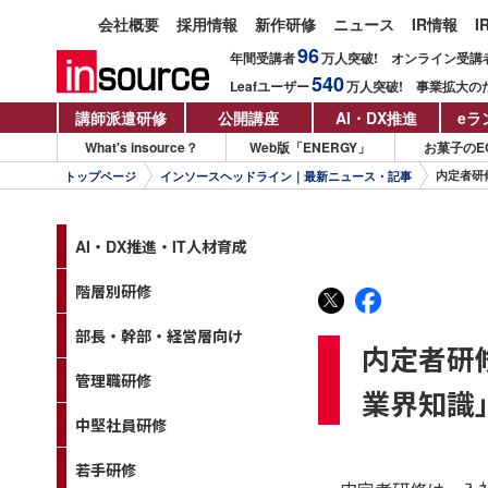
会社概要
採用情報
新作研修
ニュース
IR情報
I
96
年間受講者
万人
突破!
オンライン受講
540
Leafユーザー
万人
突破!
事業拡大の
講師派遣研修
公開講座
AI・DX推進
eラ
What's insource？
Web版「ENERGY」
お菓子のE
内定者研
トップページ
インソースヘッドライン｜最新ニュース・記事
AI・DX推進・IT人材育成
階層別研修
部長・幹部・経営層向け
内定者研
管理職研修
業界知識
中堅社員研修
若手研修