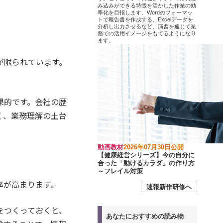
み込みができる特徴を活かした作業の効
率化を目指します。Wordのフォーマッ
トで報告書を作成する、Excelデータを
分析し出力させるなど、演習を通じて業
務での活用イメージをもてるようになり
ます。
が限られています。
果的です。会社の歴
く、業務理解の土台
動画教材
2026年07月30日公開
【健康経営シリーズ】今の自分に
合った「動けるカラダ」の作り方
～フレイル対策
率が高まります。
速報新作研修へ
をつくっておくと、
あなたにおすすめの読み物