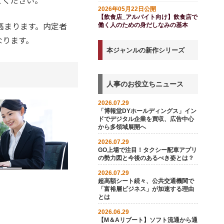
てください。
ド付き）
2026年05月22日公開
【飲食店_アルバイト向け】飲食店で
高まります。内定者
働く人のための身だしなみの基本
なります。
本ジャンルの新作シリーズ
人事のお役立ちニュース
2026.07.29
「博報堂DYホールディングス」イン
ドでデジタル企業を買収、広告中心
から多領域展開へ
2026.07.29
GO上場で注目！タクシー配車アプリ
の勢力図と今後のあるべき姿とは？
2026.07.29
超高額シート続々、公共交通機関で
「富裕層ビジネス」が加速する理由
とは
2026.06.29
【M＆Aリブート】ソフト流通から通