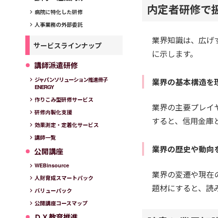
内定者研修で
病院に特化した研修
人事業務の外部委託
業界知識は、広げ
サービスラインナップ
に示します。
講師派遣研修
ジャパンソリューション推進冊子
業界の基本構造を
ENERGY
作りこみ型研修サービス
業界の主要プレイ
研修内製化支援
すると、信用金庫
効果測定・定着化サービス
講師一覧
業界の歴史や動向
公開講座
WEBinsource
業界の変遷や現在
人財育成スマートパック
題材にすると、読
バリューパック
公開講座コースマップ
ＤＸ教育推進