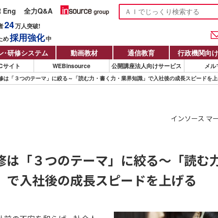
R Eng
全力Q&A
24
者
万人
突破!
採用強化
ため
中
ン
・
研修システム
動画教材
通信教育
行政機関向
Cサイト
WEBinsource
公開講座法人向けサービス
メル
修は「３つのテーマ」に絞る～「読む力・書く力・業界知識」で入社後の成長スピードを上
インソース マ
修は「３つのテーマ」に絞る～「読む
」で入社後の成長スピードを上げる