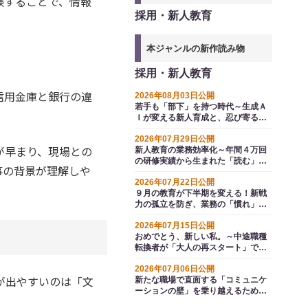
験することで、情報
採用・新人教育
本ジャンルの新作読み物
採用・新人教育
信用金庫と銀行の違
2026年08月03日公開
若手も「部下」を持つ時代～生成Ａ
Ｉが変える新人育成と、忍び寄る選
抜の波
2026年07月29日公開
が早まり、現場との
新人教育の業務効率化～年間４万回
の研修実績から生まれた「読む」か
事の背景が理解しや
ら「解く」へのＡＩ変革
2026年07月22日公開
９月の教育が下半期を変える！新戦
力の孤立を防ぎ、業務の「慣れ」か
ら生じるエラーを防ぐ方法とは
2026年07月15日公開
おめでとう、新しい私。～中途職種
転換者が「大人の再スタート」で即
戦力として輝くための再点検
2026年07月06日公開
が出やすいのは「文
新たな職場で直面する「コミュニケ
ーションの壁」を乗り越えるための
万能薬とは