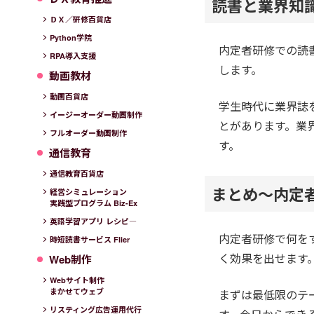
読書と業界知
ＤＸ／研修百貨店
Python学院
内定者研修での読
RPA導入支援
します。
動画教材
動画百貨店
学生時代に業界誌
イージーオーダー動画制作
とがあります。業
フルオーダー動画制作
す。
通信教育
通信教育百貨店
まとめ～内定
経営シミュレーション
実践型プログラム Biz-Ex
英語学習アプリ レシピ―
内定者研修で何を
時短読書サービス Flier
く効果を出せます
Web制作
Webサイト制作
まかせてウェブ
まずは最低限のテ
リスティング広告運用代行