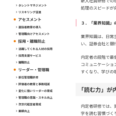
新入社員研修での
タレントマネジメント
処理のスピードが
リスキリング促進
アセスメント
３．「業界知識」
選抜者教育の導入
管理職向けアセスメント
業界知識は、日常
採用・離職防止
い、証券会社と銀
活躍してくれる人材の採用
採用支援サービス
内定者の段階で最
離職防止
コミュニケーショ
リーダー・管理職
すくなり、学びの
新任管理職研修
評価者の教育と事務軽減
「読む力」が
変化に強いリーダーの育成
管理職の意識・スキル向上
次世代経営者育成
内定者研修では、
業績向上
字を読む習慣づく