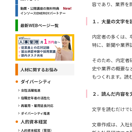
容であり、業界を
動画・公開講座の無料特典
インソースENERGYパートナー
１．大量の文字を
最新WEBページ一覧
内定者の多くは、
特に、新聞や業界
そのため、内定者
史や業界の概要な
人材に関するお悩み
もつくれます。読
ダイバーシティ
女性活躍推進
２．読んだ内容を
役職定年者の活性化
再雇用・雇用延長対応
文字を読むだけで
ダイバーシティ推進
人的資本経営
文章作成は、入社
人的資本経営（管理）