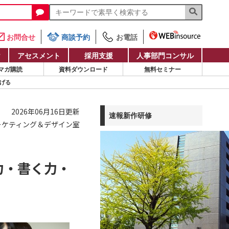
お問合せ
商談予約
お電話
け
アセスメント
採用支援
人事部門コンサル
マガ購読
資料ダウンロード
無料セミナー
げる
2026年06月16日更新
速報新作研修
ーケティング＆デザイン室
力・書く力・