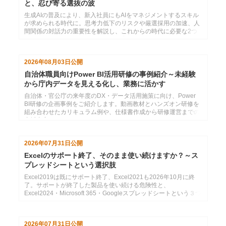
と、忍び寄る選抜の波
生成AIの普及により、新入社員にもAIをマネジメントするスキル
が求められる時代に。思考力低下のリスクや厳選採用の加速、人
間関係の対話力の重要性を解説し、これからの時代に必要な2つ
のコミュニケーション力と効果的な育成法を提言します。
2026年08月03日
公開
自治体職員向けPower BI活用研修の事例紹介～未経験
から庁内データを見える化し、業務に活かす
自治体・官公庁の来年度のDX・データ活用施策に向け、Power
BI研修の企画事例をご紹介します。動画教材とハンズオン研修を
組み合わせたカリキュラム例や、仕様書作成から研修運営までの
支援内容をまとめています。
2026年07月31日
公開
Excelのサポート終了、そのまま使い続けますか？～ス
プレッドシートという選択肢
Excel2019は既にサポート終了、Excel2021も2026年10月に終
了。サポートが終了した製品を使い続ける危険性と、
Excel2024・Microsoft 365・Googleスプレッドシートという３つ
の選択肢の紹介
2026年07月31日
公開