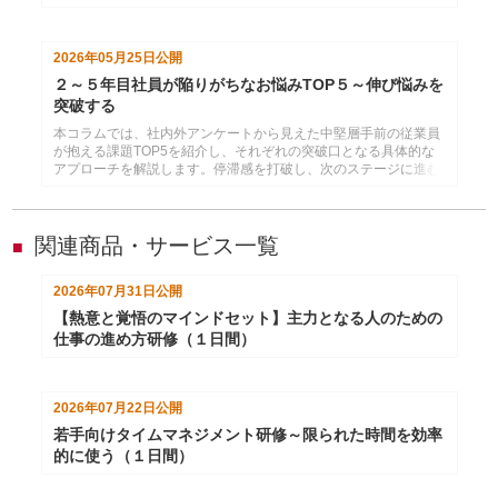
果をもとに、新入社員が文書作成でつまずく理由と、文書の
「型」を教える重要性を解説します。
2026年05月25日
公開
２～５年目社員が陥りがちなお悩みTOP５～伸び悩みを
突破する
本コラムでは、社内外アンケートから見えた中堅層手前の従業員
が抱える課題TOP5を紹介し、それぞれの突破口となる具体的な
アプローチを解説します。停滞感を打破し、次のステージに進む
ためのヒントが見つかります。
関連商品・サービス一覧
■
2026年07月31日
公開
【熱意と覚悟のマインドセット】主力となる人のための
仕事の進め方研修（１日間）
2026年07月22日
公開
若手向けタイムマネジメント研修～限られた時間を効率
的に使う（１日間）