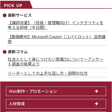
PICK UP
最新サービス
【講師派遣】（役員・管理職向け）インテグリティを
考える研修（半日間）
【動画教材】Microsoft Copilot（コパイロット）活用講
座
最新コラム
社会人として身につけたい常識力について～アンケー
ト調査の結果より
リーダーとしての上手な話し方・説明の仕方
Web制作・プロモーション
人材育成