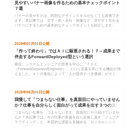
視点と具体的に強化すべき３つのスキルについてお伝えします。
見やすいバナー画像を作るための基本チェックポイント
７選
バナーの見やすさは、特別なデザインスキルがなくても改善でき
ます。本記事では、文字・色・余白・画像など、見やすく伝わる
バナーにするための基本的なチェックポイントを紹介します。
2026年07月01日
公開
「作って終わり」ではＡＩに駆逐される！？～成果まで
伴走するForwardDeployed型という選択
最近、システムエンジニアの世界を中心に「ＦＤＥ
（ForwardDeployedEngineer）」という言葉を耳にする機会が増
えました。ＡＩの進化によって「人が提供すべき価値」が大きく
変わりつつある中、さまざまな領域において「現場への展開力」
に価値が置かれる考え方が広がってきているように思います。本
コラムでは、なぜ今この考え方が注目されているのか、そして自
2026年06月01日
公開
社の仕事にどう取り入れればよいのかを、具体的に整理してお伝
えします。
我慢して「つまらない仕事」を真面目にやっていません
か？仕事を自分らしく面白がって成果を出す３つのスキ
ル
つまらない仕事を、つまらないまま、真面目にやり続けていませ
んか？本記事では、今の仕事の意義を自ら定義し直す「ジョブク
ラフティング」と、本質的な課題を見極める「ロジカルシンキン
グ」「課題設定力」を解説。組織の期待に応えるのは、あくまで
「自由」を手に入れるための手段。自ら楽しみを創り出し、遊ん