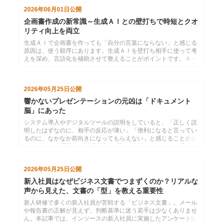
でいるように仕事を動かすための秘訣を伝授します。
2026年06月01日
公開
企画書作成の新常識～生成ＡＩとの壁打ちで時短とクオ
リティ向上を両立
生成ＡＩで企画書を作っても「自分の言葉にならない」と感じる
原因は、使う順序にあります。生成ＡＩを壁打ち相手に使って考
えを深め、言語化を補助させて整えることがポイントです。キー
ワードは自分の価値観で選び直すことで、企画書の説得力が高ま
ります。
2026年05月25日
公開
響かないプレゼンテーションの元凶は「ドキュメント
脳」にあった
システム導入やデジタルツールの説明をしていると、「正しく説
明したはずなのに、相手の反応が薄い」「便利になると言ってい
るのに、なかなか前向きになってもらえない」と感じることがあ
ります。その原因は、説明内容が「読む資料」をベースに構成さ
れているからかもしれません。本コラムでは、ＩＴ人材が陥りが
ちな「ドキュメント脳」でのプレゼンテーションから抜け出し、
2026年05月25日
公開
聞き手に価値が伝わる伝え方についてお話しします。
新入社員はなぜビジネス文書でつまずくのか？リアルな
声から見えた、文書の「型」を教える重要性
新人研修で多くの新入社員が苦戦する「ビジネス文書」。メール
や報告書の正解が見えず、判断基準に迷う若手は少なくありませ
ん。本記事では、インソースの新入社員に実施したアンケート結