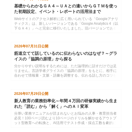
基礎からわかるＧＡ４～ＵＡとの違いからＧＴＭを使っ
た初期設定、イベント・レポートの活用法まで
Webサイトのアクセス解析に広く用いられている「Googleアナリ
ティクス」は、新しいバージョンである「Google Analytics 4（以
下ＧＡ４）」へと完全に移行いたしました。旧バージョンである
「ユニバーサルアナリティク...
2026年07月31日
公開
筋道立てて話しているのに伝わらないのはなぜ？～グラ
イスの「協調の原理」から探る
分かりやすい説明をするためには、ただ論理的に話すだけでは足
りません。言語学者グライスの「協調の原理」をもとに、相手に
合わせて情報量・文脈・語彙を調整する、伝わる話し方のコツを
紹介します。
2026年07月29日
公開
新人教育の業務効率化～年間４万回の研修実績から生ま
れた「読む」から「解く」へのＡＩ変革
分厚い業務マニュアルが読まれないとお悩みの人事・教育担当者
必見！100ページ読むより10ページのドリルを解かせるアウトプ
ット型教育への転換と、AI活用でテスト作成・採点工数を劇的に
削減する方法を解説。