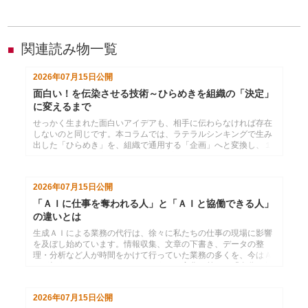
関連読み物一覧
■
2026年07月15日
公開
面白い！を伝染させる技術～ひらめきを組織の「決定」
に変えるまで
せっかく生まれた面白いアイデアも、相手に伝わらなければ存在
しないのと同じです。本コラムでは、ラテラルシンキングで生み
出した「ひらめき」を、組織で通用する「企画」へと変換し、１
枚の資料で相手の心を動かすまでのプロセスを解説。あなたの
「面白い」を、組織の「共通言語」に変えるための技術をお伝え
します。
2026年07月15日
公開
「ＡＩに仕事を奪われる人」と「ＡＩと協働できる人」
の違いとは
生成ＡＩによる業務の代行は、徐々に私たちの仕事の現場に影響
を及ぼし始めています。情報収集、文章の下書き、データの整
理・分析など人が時間をかけて行っていた業務の多くを、今はＡ
Ｉが担うようになっています。こうした変化を前に、「自分の仕
事がＡＩに奪われてしまうのではないか」と不安を感じている方
も少なくないのではないでしょうか。「人間にしかできないこ
2026年07月15日
公開
と」を見極め、力を注ぐ姿勢が重要です。本コラムでは、必要な