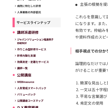
主張の根拠を提
病院に特化した研修
人事業務の外部委託
これらを意識して
サービスラインナップ
になります。また
有効です。枠組み
講師派遣研修
や資料作成のスピ
ジャパンソリューション推進冊子
ENERGY
作りこみ型研修サービス
相手視点での分か
研修内製化支援
効果測定・定着化サービス
論理的なだけでは
講師一覧
がけることが重要
公開講座
簡潔な見出しと
WEBinsource
人財育成スマートパック
一文は五十字程
バリューパック
平易な言葉選び
公開講座コースマップ
肯定文の使用
ＤＸ教育推進