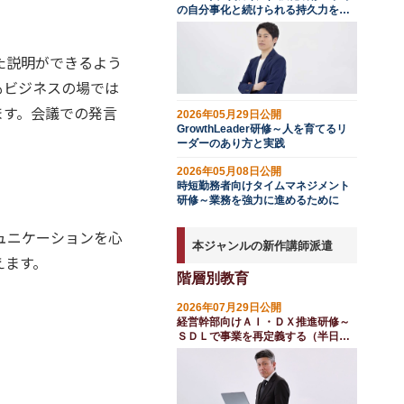
の自分事化と続けられる持久力を育
む
た説明ができるよう
もビジネスの場では
ます。会議での発言
2026年05月29日公開
GrowthLeader研修～人を育てるリ
ーダーのあり方と実践
2026年05月08日公開
時短勤務者向けタイムマネジメント
研修～業務を強力に進めるために
ュニケーションを心
本ジャンルの新作講師派遣
えます。
階層別教育
2026年07月29日公開
経営幹部向けＡＩ・ＤＸ推進研修～
ＳＤＬで事業を再定義する（半日
間）