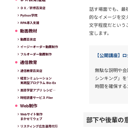
話す場面でも、最
ＤＸ／研修百貨店
Python学院
的なイメージを交
RPA導入支援
文字程度だという
動画教材
宝します。
動画百貨店
イージーオーダー動画制作
【公開講座】ロ
フルオーダー動画制作
通信教育
無駄な説明や会
通信教育百貨店
シンキング」を
経営シミュレーション
実践型プログラム Biz-Ex
時間を確保する
英語学習アプリ レシピ―
時短読書サービス Flier
Web制作
Webサイト制作
部下や後輩の
まかせてウェブ
リスティング広告運用代行