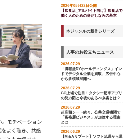
ド付き）
2026年05月22日公開
【飲食店_アルバイト向け】飲食店で
働く人のための身だしなみの基本
本ジャンルの新作シリーズ
人事のお役立ちニュース
2026.07.29
「博報堂DYホールディングス」イン
ドでデジタル企業を買収、広告中心
から多領域展開へ
2026.07.29
GO上場で注目！タクシー配車アプリ
の勢力図と今後のあるべき姿とは？
2026.07.29
超高額シート続々、公共交通機関で
「富裕層ビジネス」が加速する理由
い。モチベーション
とは
話をよく聴き、共感
2026.06.29
【M＆Aリブート】ソフト流通から通