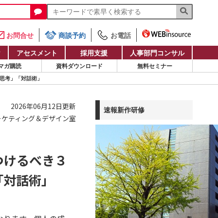
お問合せ
商談予約
お電話
け
アセスメント
採用支援
人事部門コンサル
マガ購読
資料ダウンロード
無料セミナー
思考」「対話術」
2026年06月12日更新
速報新作研修
ーケティング＆デザイン室
つけるべき３
「対話術」