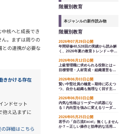
階層別教育
本ジャンルの新作読み物
む中核へと成長でき
階層別教育
せん。まずは周りの
2026年07月29日公開
署との連携が必要な
年間研修40,528回の実績から読み解
く、2026年夏の教育トレンド～中堅
の自律と全社ＡＩ活用（業務改善）
2026年06月12日公開
が分かれ道
上級管理職に求められる役割とは～
目標管理・人材育成・組織運営を実
行に落とすマネジメント強化の具体
働きかける存在
2026年06月03日公開
策
賢い中堅社員の極意～期待に応えつ
つ、自分も組織も無理なく回す主導
権の握りかた
2026年06月03日公開
インドセット
内気な性格はリーダーの武器にな
る！内向型を強みに変えるリーダー
で抱え込まずに
シップ・文書指導・電話応対の技術
2026年05月25日公開
若手の「自己流Excel」無くしません
か？～正しい操作と効率的な活用法
座の詳細はこちら
で、業務効率化の好循環をつくる