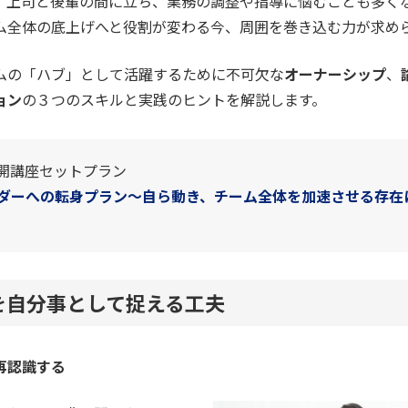
、上司と後輩の間に立ち、業務の調整や指導に悩むことも多く
ム全体の底上げへと役割が変わる今、周囲を巻き込む力が求め
ムの「ハブ」として活躍するために不可欠な
オーナーシップ
、
ョン
の３つのスキルと実践のヒントを解説します。
開講座セットプラン
ダーへの転身プラン～自ら動き、チーム全体を加速させる存在
を自分事として捉える工夫
再認識する