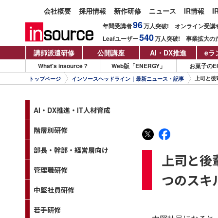
会社概要
採用情報
新作研修
ニュース
IR情報
I
96
年間受講者
万人
突破!
オンライン受講
540
Leafユーザー
万人
突破!
事業拡大の
講師派遣研修
公開講座
AI・DX推進
eラ
What's insource？
Web版「ENERGY」
お菓子のE
上司と後
トップページ
インソースヘッドライン｜最新ニュース・記事
AI・DX推進・IT人材育成
階層別研修
部長・幹部・経営層向け
上司と後
管理職研修
つのスキ
中堅社員研修
若手研修