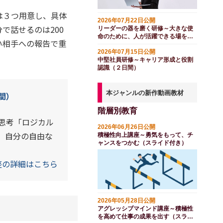
は３つ用意し、具体
2026年07月22日公開
で話せるのは200
リーダーの器を磨く研修～大きな使
命のために、人が活躍できる場を開
い相手への報告で重
く（２日間）
2026年07月15日公開
中堅社員研修～キャリア形成と役割
認識（２日間）
本ジャンルの新作動画教材
間）
階層別教育
思考「ロジカル
2026年06月26日公開
、自分の自由な
積極性向上講座～勇気をもって、チ
ャンスをつかむ（スライド付き）
座の詳細はこちら
2026年05月28日公開
アグレッシブマインド講座～積極性
を高めて仕事の成果を出す（スライ