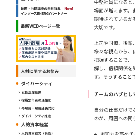
中堅社員になると
動画・公開講座の無料特典
場面が増えます。
インソースENERGYパートナー
期待されているか
最新WEBページ一覧
大切です。
上司や同僚、後輩
様々な視点から、
把握することで、
解し、信頼関係を
人材に関するお悩み
す。そうすること
ダイバーシティ
女性活躍推進
チームのハブとし
役職定年者の活性化
再雇用・雇用延長対応
自分の仕事だけで
ダイバーシティ推進
のが、周囲への関
人的資本経営
周知力を高めチ
人的資本経営（管理）