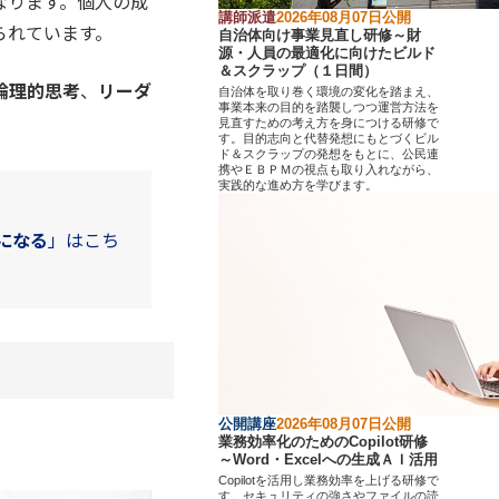
なります。個人の成
講師派遣
2026年08月07日公開
られています。
自治体向け事業見直し研修～財
源・人員の最適化に向けたビルド
＆スクラップ（１日間）
論理的思考
、
リーダ
自治体を取り巻く環境の変化を踏まえ、
事業本来の目的を踏襲しつつ運営方法を
見直すための考え方を身につける研修で
す。目的志向と代替発想にもとづくビル
ド＆スクラップの発想をもとに、公民連
携やＥＢＰＭの視点も取り入れながら、
実践的な進め方を学びます。
になる
」はこち
公開講座
2026年08月07日公開
業務効率化のためのCopilot研修
～Word・Excelへの生成ＡＩ活用
Copilotを活用し業務効率を上げる研修で
す。セキュリティの強さやファイルの読