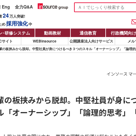
R Eng
全力Q&A
24
者
万人
突破!
採用強化
ため
中
ン
・
研修システム
動画教材
通信教育
行政機関向
Cサイト
WEBinsource
公開講座法人向けサービス
メル
輩の板挟みから脱却。中堅社員が身につけるべき３つのスキル「オーナーシップ」「論理的
インソース マ
輩の板挟みから脱却。中堅社員が身に
ル「オーナーシップ」「論理的思考」