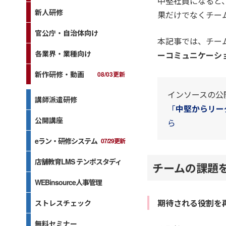
中堅社員になると
新人研修
果だけでなくチー
官公庁・自治体向け
本記事では、チー
各業界・業種向け
ーコミュニケーシ
新作研修・動画
08/03更新
インソースの公
講師派遣研修
「
中堅からリー
公開講座
ら
eラン・研修システム
07/29更新
店舗教育LMS テンポスタディ
チームの課題
WEBinsource人事管理
期待される役割を
ストレスチェック
無料セミナー