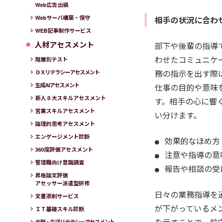
Web広告出稿
Webサーバ構築・保守
相手の状況に合わ
WEB記事制作サービス
人材アセスメント
部下や後輩の指導
わせたコミュニケ
階層別テスト
務の指示を出す際
ＤＸリテラシーアセスメント
生成AIアセスメント
仕事の目的や意味
新人８大スキルアセスメント
す。相手の心に響
営業スキルアセスメント
い分けます。
論理的思考アセスメント
エンゲージメント診断
効果的なほめ方
360度評価アセスメント
注意や指導の意
管理職向け意識調査
報告や相談の受
昇格論文評価
アセッサー派遣型研修
日々の業務指導を
文書添削サービス
が下がっているメ
ＩＴ基礎スキル診断
金融・生活リテラシーアセスメント