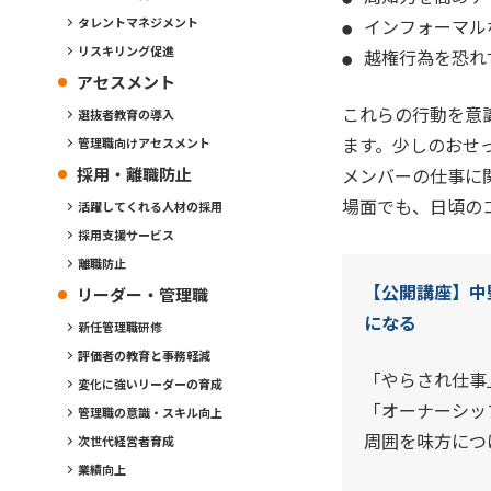
インフォーマル
タレントマネジメント
リスキリング促進
越権行為を恐れ
アセスメント
これらの行動を意
選抜者教育の導入
ます。少しのおせ
管理職向けアセスメント
採用・離職防止
メンバーの仕事に
場面でも、日頃の
活躍してくれる人材の採用
採用支援サービス
離職防止
【公開講座】中
リーダー・管理職
になる
新任管理職研修
評価者の教育と事務軽減
「やらされ仕事
変化に強いリーダーの育成
「オーナーシッ
管理職の意識・スキル向上
周囲を味方につ
次世代経営者育成
業績向上