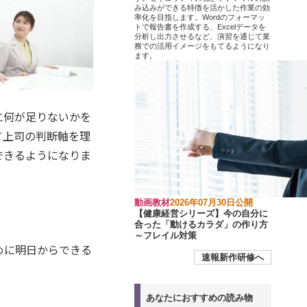
み込みができる特徴を活かした作業の効
率化を目指します。Wordのフォーマッ
トで報告書を作成する、Excelデータを
分析し出力させるなど、演習を通じて業
務での活用イメージをもてるようになり
ます。
に何が足りないかを
て上司の判断軸を理
できるようになりま
。
動画教材
2026年07月30日公開
【健康経営シリーズ】今の自分に
合った「動けるカラダ」の作り方
～フレイル対策
めに明日からできる
速報新作研修へ
あなたにおすすめの読み物