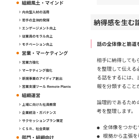
組織風土・マインド
内向型人材の活用
納得感を生む
若手の主体的発揮
エンゲージメント向上
従業員のモラル向上
話の全体像と筋道
モチベーション向上
営業・マーケティング
相手に納得しても
営業力強化
を整理して伝える
マーケティング強化
る話をするには、
新規事業のアイディア創出
報を分類すること
営業支援ツール Remote Plants
組織運営
論理的であるため
上場に向けた社員教育
考を整理します。
企業統治・ガバナンス
サクセッションプラン策定
全体像をつかむ
ＣＳＲ、社会貢献
根拠から主張を
部門・組織向け