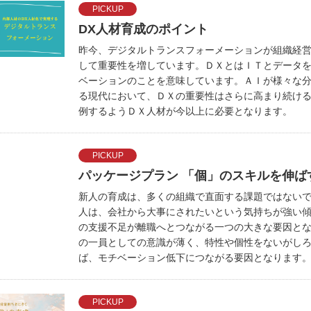
PICKUP
DX人材育成のポイント
昨今、デジタルトランスフォーメーションが組織経
して重要性を増しています。ＤＸとはＩＴとデータ
ベーションのことを意味しています。ＡＩが様々な
る現代において、ＤＸの重要性はさらに高まり続け
例するようＤＸ人材が今以上に必要となります。
PICKUP
パッケージプラン 「個」のスキルを伸ば
新人の育成は、多くの組織で直面する課題ではない
人は、会社から大事にされたいという気持ちが強い
の支援不足が離職へとつながる一つの大きな要因と
の一員としての意識が薄く、特性や個性をないがし
ば、モチベーション低下につながる要因となります
PICKUP