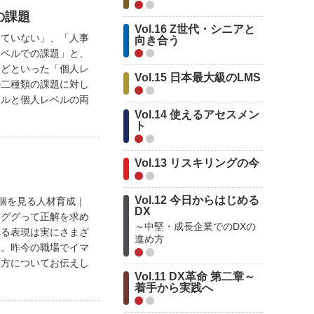
の課題
Vol.16 Z世代・シニアと
きていない」、「人事
向き合う
レベルでの課題」と、
などといった「個人レ
Vol.15 日本最大級のLMS
の二種類の課題に対し
ベルと個人レベルの両
Vol.14 使えるアセスメン
ト
Vol.13 リスキリングの今
Vol.12 今日からはじめる
なく個を見る人材育成｜
DX
にググって正解を求め
～中堅・成長企業でのDXの
れる表現は実にさまざ
進め方
す。昨今の職場でイマ
え方についてお伝えし
Vol.11 DX革命 第二章～
着手から実践へ