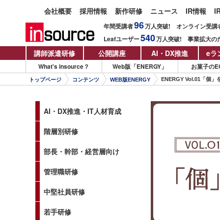
会社概要
採用情報
新作研修
ニュース
IR情報
I
96
年間受講者
万人
突破!
オンライン受講
540
Leafユーザー
万人
突破!
事業拡大の
講師派遣研修
公開講座
AI・DX推進
eラ
What's insource？
Web版「ENERGY」
お菓子のE
ENERGY Vol.01「個
トップページ
コンテンツ
WEB版ENERGY
AI・DX推進・IT人材育成
階層別研修
部長・幹部・経営層向け
管理職研修
中堅社員研修
若手研修