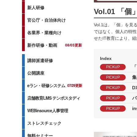
新人研修
Vol.01 「
官公庁・自治体向け
Vol.1は、「個」
ではなく、個人の特性
各業界・業種向け
せたIT教育により、
新作研修・動画
08/03更新
Index
講師派遣研修
「
PICKUP
公開講座
集
PICKUP
eラン・研修システム
07/29更新
D
PICKUP
店舗教育LMS テンポスタディ
パ
PICKUP
i
PICKUP
WEBinsource人事管理
ストレスチェック
無料セミナー