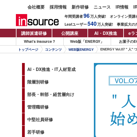
会社概要
採用情報
新作研修
ニュース
IR情報
I
96
年間受講者
万人
突破!
オンライン受講
540
Leafユーザー
万人
突破!
事業拡大の
講師派遣研修
公開講座
AI・DX推進
eラ
What's insource？
Web版「ENERGY」
お菓子のE
ENERGY Vol.07 "
トップページ
コンテンツ
WEB版ENERGY
AI・DX推進・IT人材育成
階層別研修
部長・幹部・経営層向け
管理職研修
中堅社員研修
若手研修