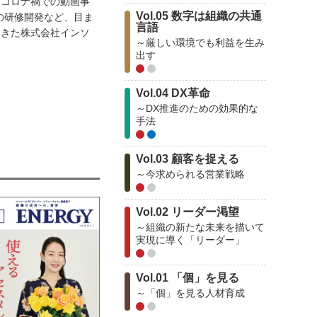
｜コロナ禍での動画事
Vol.05 数字は組織の共通
の研修開発など、目ま
言語
てきた株式会社インソ
～厳しい環境でも利益を生み
出す
Vol.04 DX革命
～DX推進のための効果的な
手法
Vol.03 顧客を捉える
～今求められる営業戦略
Vol.02 リーダー渇望
～組織の新たな未来を描いて
実現に導く「リーダー」
Vol.01 「個」を見る
～「個」を見る人材育成