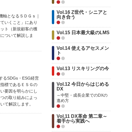
Vol.16 Z世代・シニアと
長の新機軸となるＳＤＧｓ｜
向き合う
していくこと」にあり
リット（新規顧客の獲
Vol.15 日本最大級のLMS
材について解説しま
Vol.14 使えるアセスメン
ト
Vol.13 リスキリングの今
現するSDGs・ESG経営
Vol.12 今日からはじめる
価指標であるＥＳＧの
DX
ない要因を明らかにし
～中堅・成長企業でのDXの
２つの取り組みによっ
進め方
ついて解説します。
Vol.11 DX革命 第二章～
着手から実践へ