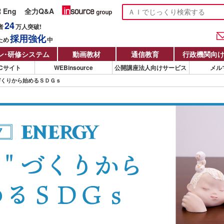
R Eng
全力Q&A
24
者
万人
突破!
採用強化
ため
中
ン
・
研修システム
動画教材
通信教育
行政機関向
Cサイト
WEBinsource
公開講座法人向けサービス
メル
 人" づくりから始めるＳＤＧｓ