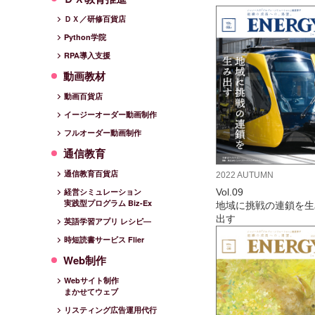
ＤＸ／研修百貨店
Python学院
RPA導入支援
動画教材
動画百貨店
イージーオーダー動画制作
フルオーダー動画制作
通信教育
通信教育百貨店
2022 AUTUMN
Vol.09
経営シミュレーション
実践型プログラム Biz-Ex
地域に挑戦の連鎖を生
出す
英語学習アプリ レシピ―
時短読書サービス Flier
Web制作
Webサイト制作
まかせてウェブ
リスティング広告運用代行