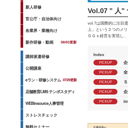
新人研修
Vol.07 
官公庁・自治体向け
vol.7は国際的に
上」という２つのメリ
各業界・業種向け
ＤＧｓ経営を実現し、
新作研修・動画
08/03更新
Index
講師派遣研修
企
PICKUP
公開講座
全
PICKUP
eラン・研修システム
07/29更新
Ｓ
PICKUP
店舗教育LMS テンポスタディ
企
PICKUP
i
PICKUP
WEBinsource人事管理
ストレスチェック
無料セミナー