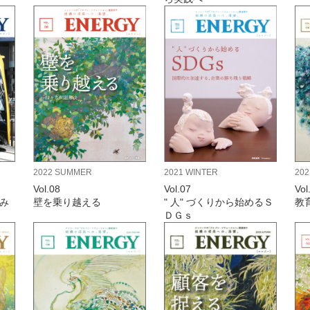
2022 SUMMER
2021 WINTER
20
Vol.08
Vol.07
Vol
み
壁を乗り越える
" 人" づくりから始めるＳ
教
ＤＧｓ