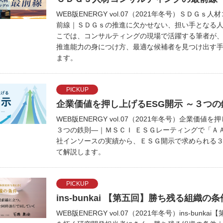
WEB版ENERGY vol.07（2021年冬号）ＳＤＧ
前線｜ＳＤＧｓの推進に欠かせない、担い手となる
こでは、コンサルティングの現場で活躍する筆者が
推進能力の身につけ方、最適な候補者を見つけ出す
ます。
PICKUP
企業価値を押し上げるESG開示 ～３つの
WEB版ENERGY vol.07（2021年冬号）企業価
３つの鉄則―｜ＭＳＣＩ ＥＳＧレーティングで「Ａ
社インソースの実績から、ＥＳＧ開示で求められる
て解説します。
PICKUP
ins-bunkai 【第五回】勝ち残る組織の条
WEB版ENERGY vol.07（2021年冬号）ins-bun