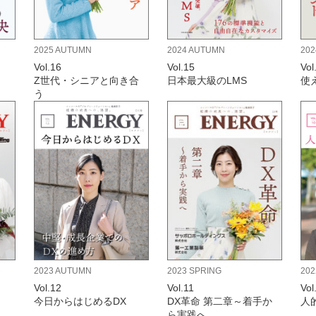
2025 AUTUMN
2024 AUTUMN
20
Vol.16
Vol.15
Vol
Z世代・シニアと向き合
日本最大級のLMS
使
う
2023 AUTUMN
2023 SPRING
202
Vol.12
Vol.11
Vol
今日からはじめるDX
DX革命 第二章～着手か
人
ら実践へ