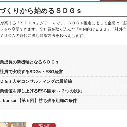
" 人" づくりから始めるＳＤＧｓ
注目度が高まる「ＳＤＧｓ」がテーマです。ＳＤＧｓ推進によって企業は「
ットを享受できます。全社員を取り込んだ「社内向けＥＳＧ」「社外向
ＶＵＣＡの時代に勝ち残る方法をお伝えします。
業成長の新機軸となるＳＤＧｓ
社員で実現するSDGs・ESG経営
ＤＧｓ人材コンサルティングの最前線
業価値を押し上げるESG開示 ～３つの鉄則
ns-bunkai 【第五回】勝ち残る組織の条件
PICKUP