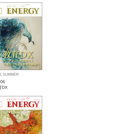
21 SUMMER
.06
育DX