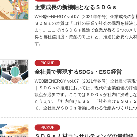
企業成長の新機軸となるＳＤＧｓ
WEB版ENERGY vol.07（2021年冬号）企業成
ＳＤＧｓの本質は「自社の事業で社会の課題を解決
ます。ここではＳＤＧｓ推進で企業が得る２つのメ
得と自社信用度・資産の向上）と、推進に必要な人
す。
PICKUP
全社員で実現するSDGs・ESG経営
WEB版ENERGY vol.07（2021年冬号）全社員で実
｜ＳＤＧｓの推進においては、現代の企業価値の評
観点が必要です。ここではＳＤＧｓが社内に浸透し
たうえで、「社内向けＥＳＧ」「社外向けＥＳＧ」
て、全社員がＳＤＧｓ活動に携わる仕組みづくりに
PICKUP
ＳＤＧｓ人材コンサルティングの最前線