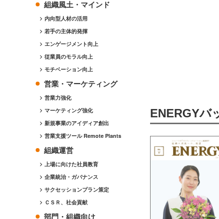
組織風土・マインド
内向型人材の活用
若手の主体的発揮
エンゲージメント向上
従業員のモラル向上
モチベーション向上
営業・マーケティング
営業力強化
マーケティング強化
ENERGY
新規事業のアイディア創出
営業支援ツール Remote Plants
組織運営
上場に向けた社員教育
企業統治・ガバナンス
サクセッションプラン策定
ＣＳＲ、社会貢献
部門・組織向け