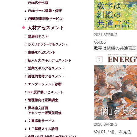
Web広告出稿
Webサーバ構築・保守
WEB記事制作サービス
人材アセスメント
2021 SPRING
階層別テスト
Vol.05
ＤＸリテラシーアセスメント
数字は組織の共通言語
生成AIアセスメント
新人８大スキルアセスメント
営業スキルアセスメント
論理的思考アセスメント
エンゲージメント診断
360度評価アセスメント
管理職向け意識調査
昇格論文評価
アセッサー派遣型研修
文書添削サービス
2020 SPRING
ＩＴ基礎スキル診断
Vol.01「個」を見る
金融・生活リテラシーアセスメント