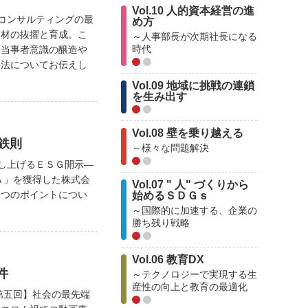
Vol.10 人的資本経営の進
ｓ人材コンサルティングの最
め方
人材の抜擢と育成。こ
～人事部長が次期社長になる
時代
、当事者意識の醸造や
手法についてお伝えし
Vol.09 地域に挑戦の連鎖
を生み出す
Vol.08 壁を乗り越える
鉄則
～様々な問題解決
値を押し上げるＥＳＧ開示―
Ａ」を獲得した株式会
Vol.07 " 人" づくりから
３つのポイントについ
始めるＳＤＧｓ
～国際的に加速する、企業の
勝ち残り戦略
Vol.06 教育DX
件
～テクノロジーで実現する生
産性の向上と教育の最適化
kai【第五回】社会の最先端