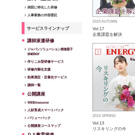
病院に特化した研修
人事業務の外部委託
2025 AUTUMN
サービスラインナップ
Vol.17
企業課題を解決
講師派遣研修
ジャパンソリューション推進冊子
ENERGY
作りこみ型研修サービス
研修内製化支援
効果測定・定着化サービス
講師一覧
公開講座
WEBinsource
人財育成スマートパック
2024 SPRING
バリューパック
Vol.13
公開講座コースマップ
リスキリングの今
ＤＸ教育推進