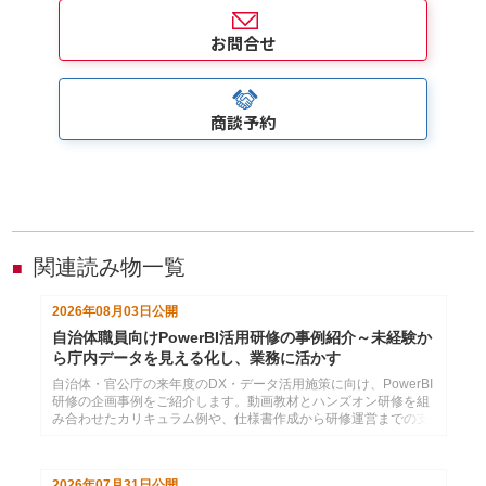
お問合せ
商談予約
関連読み物一覧
■
2026年08月03日
公開
自治体職員向けPowerBI活用研修の事例紹介～未経験か
ら庁内データを見える化し、業務に活かす
自治体・官公庁の来年度のDX・データ活用施策に向け、PowerBI
研修の企画事例をご紹介します。動画教材とハンズオン研修を組
み合わせたカリキュラム例や、仕様書作成から研修運営までの支
援内容をまとめています。
2026年07月31日
公開