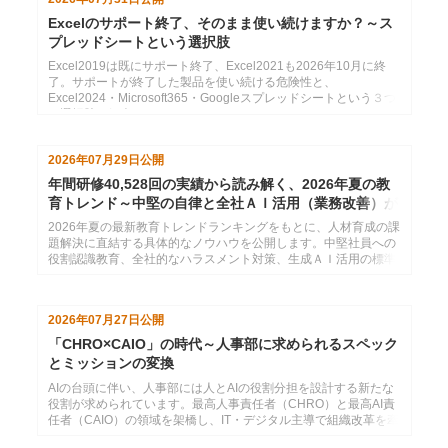
Excelのサポート終了、そのまま使い続けますか？～ス
プレッドシートという選択肢
Excel2019は既にサポート終了、Excel2021も2026年10月に終
了。サポートが終了した製品を使い続ける危険性と、
Excel2024・Microsoft365・Googleスプレッドシートという３つ
の選択肢の紹介
2026年07月29日
公開
年間研修40,528回の実績から読み解く、2026年夏の教
育トレンド～中堅の自律と全社ＡＩ活用（業務改善）が
分かれ道
2026年夏の最新教育トレンドランキングをもとに、人材育成の課
題解決に直結する具体的なノウハウを公開します。中堅社員への
役割認識教育、全社的なハラスメント対策、生成ＡＩ活用の標準
化など、勝ち組企業が密かに注力するテーマを厳選しました。自
社の研修計画にすぐ活かせるヒントをお届けします。
2026年07月27日
公開
「CHRO×CAIO」の時代～人事部に求められるスペック
とミッションの変換
AIの台頭に伴い、人事部には人とAIの役割分担を設計する新たな
役割が求められています。最高人事責任者（CHRO）と最高AI責
任者（CAIO）の領域を架橋し、IT・デジタル主導で組織改革を牽
引する次世代人事リーダーの重要性を解説します。