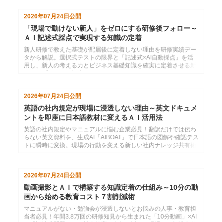
2026年07月24日
公開
「現場で動けない新人」をゼロにする研修後フォロー～
ＡＩ記述式採点で実現する知識の定着
新人研修で教えた基礎が配属後に定着しない理由を研修実績デー
タから解説。選択式テストの限界と「記述式×AI自動採点」を活
用し、新人の考える力とビジネス基礎知識を確実に定着させる新
しいアプローチを紹介します。
2026年07月24日
公開
英語の社内規定が現場に浸透しない理由～英文ドキュメ
ントを即座に日本語教材に変えるＡＩ活用法
英語の社内規定やマニュアルに悩む企業必見！翻訳だけでは伝わ
らない英文資料を、生成AI「AIBOAT」で日本語の図解や確認テス
トに瞬時に変換。現場の行動を変える新しい社内ナレッジ共有術
を解説します。
2026年07月24日
公開
動画撮影とＡＩで構築する知識定着の仕組み～10分の動
画から始める教育コスト７割削減術
マニュアルがない・勉強会が浸透しないとお悩みの人事・教育担
当者必見！年間3.8万回の研修知見から生まれた「10分動画」×AI