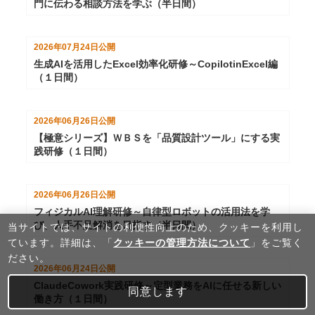
門に伝わる相談方法を学ぶ（半日間）
2026年07月24日
公開
生成AIを活用したExcel効率化研修～CopilotinExcel編
（１日間）
2026年06月26日
公開
【極意シリーズ】ＷＢＳを「品質設計ツール」にする実
践研修（１日間）
2026年06月26日
公開
フィジカルAI理解研修～自律型ロボットの活用法を学
び、人手不足解消を目指す（半日間）
当サイトでは、サイトの利便性向上のため、クッキーを利⽤し
ています。詳細は、「
クッキーの管理方法について
」をご覧く
ださい。
2026年06月24日
公開
ClaudeCowork実践研修～定型業務をAIに任せる新しい
同意します
働き方（１日間）