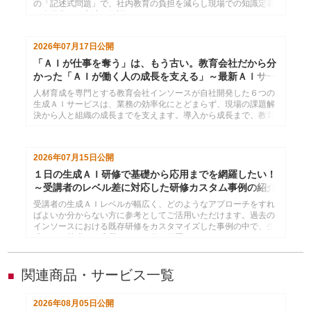
の「記述式問題」で、社内教育の負担を減らし現場での知識定着
を自動化する方法を解説。
2026年07月17日
公開
「ＡＩが仕事を奪う」は、もう古い。教育会社だから分
かった「ＡＩが働く人の成長を支える」～最新ＡＩサー
ビス６選
人材育成を専門とする教育会社インソースが自社開発した６つの
生成ＡＩサービスは、業務の効率化にとどまらず、現場の課題解
決から人と組織の成長までを支えます。導入から成長まで、教育
会社だからいえるＡＩ活用の全体像をご紹介します。
2026年07月15日
公開
１日の生成ＡＩ研修で基礎から応用までを網羅したい！
～受講者のレベル差に対応した研修カスタム事例の紹介
受講者の生成ＡＩレベルが幅広く、どのようなアプローチをすれ
ばよいか分からない方に参考としてご活用いただけます。過去の
インソースにおける既存研修をカスタマイズした事例の中で、生
成ＡＩの基礎から応用までを１日で網羅できるようにしたものを
紹介します。
関連商品・サービス一覧
■
2026年08月05日
公開