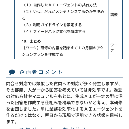
（１）自作したＡＩエージェントの共有方法
（２）いつ、だれがメンテナンスするのかを決め
講義
る
（３）利用ガイドラインを策定する
（４）フィードバック文化を醸成する
10．まとめ
ワー
【ワーク】研修の内容を踏まえて１カ月間のアク
ク
ションプランを作成する
企画者コメント
問合せ対応では類似した質問への対応が多く発生しますが、
その都度、人が一から回答を考えていては非効率です。過去
の対応方針やマニュアルをもとに、生成ＡＩが一定の型に沿
った回答を作成する仕組みを構築できないかと考え、本研修
を企画しました。単に業務を効率化するＡＩエージェントを
作るだけではなく、明日から現場で運用できる状態を目指し
ます。