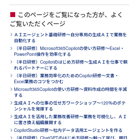
このページをご覧になった方が、よく
ご覧いただくページ
ＡＩエージェント基礎研修～自分専用の生成ＡＩで業務を
自動化する
（半日研修）Microsoft365Copilotの使い方研修～Excel・
PowerPoint操作を効率化する
（半日研修）Copilotのはじめ方研修～生成ＡＩを仕事で頼
れるパートナーにする
（半日研修）業務効率化のためのCopilot研修～文書・
Excel業務のコツをつかむ
Microsoft365Copilotの使い方研修～資料作成の時間を半減
する
生成ＡＩへの仕事の任せ方ワークショップ～120％のポテ
ンシャルを発揮する
生成ＡＩを活用した業務改善研修～業務を可視化し、ＡＩ
に置き換え組織展開する
CopilotStudio研修～社内データ活用エージェントを作る
（半日研修）ChatGPTのはじめ方研修～触って学び、明日