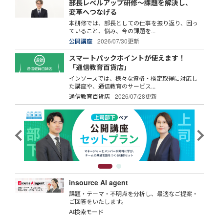
部長レベルアップ研修～課題を解決し、
変革へつなげる
本研修では、部長としての仕事を振り返り、困っ
ていること、悩み、今の課題を...
公開講座
2026/07/30更新
スマートパックポイントが使えます！
「通信教育百貨店」
インソースでは、様々な資格・検定取得に対応し
た講座や、通信教育のサービス...
通信教育百貨店
2026/07/28更新
insource AI agent
課題・テーマ・不明点を分析し、最適なご提案・
ご回答をいたします。
AI検索モード