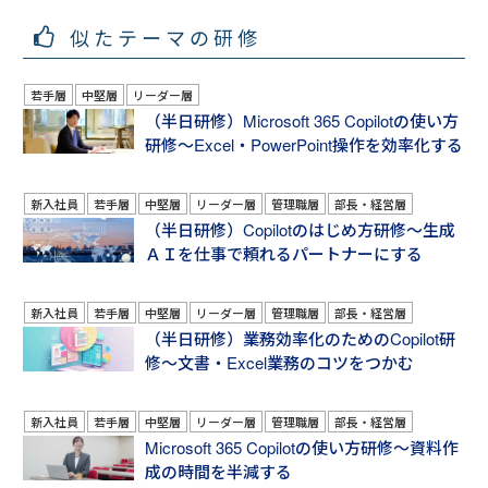
似たテーマの研修
若手層
中堅層
リーダー層
（半日研修）Microsoft 365 Copilotの使い方
研修～Excel・PowerPoint操作を効率化する
新入社員
若手層
中堅層
リーダー層
管理職層
部長・経営層
（半日研修）Copilotのはじめ方研修～生成
ＡＩを仕事で頼れるパートナーにする
新入社員
若手層
中堅層
リーダー層
管理職層
部長・経営層
（半日研修）業務効率化のためのCopilot研
修～文書・Excel業務のコツをつかむ
新入社員
若手層
中堅層
リーダー層
管理職層
部長・経営層
Microsoft 365 Copilotの使い方研修～資料作
成の時間を半減する