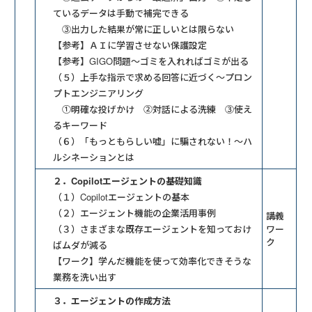
ているデータは手動で補完できる
③出力した結果が常に正しいとは限らない
【参考】ＡＩに学習させない保護設定
【参考】GIGO問題～ゴミを入れればゴミが出る
（５）上手な指示で求める回答に近づく～プロン
プトエンジニアリング
①明確な投げかけ ②対話による洗練 ③使え
るキーワード
（６）「もっともらしい嘘」に騙されない！～ハ
ルシネーションとは
２．Copilotエージェントの基礎知識
（１）Copilotエージェントの基本
（２）エージェント機能の企業活用事例
講義
（３）さまざまな既存エージェントを知っておけ
ワー
ク
ばムダが減る
【ワーク】学んだ機能を使って効率化できそうな
業務を洗い出す
３．エージェントの作成方法