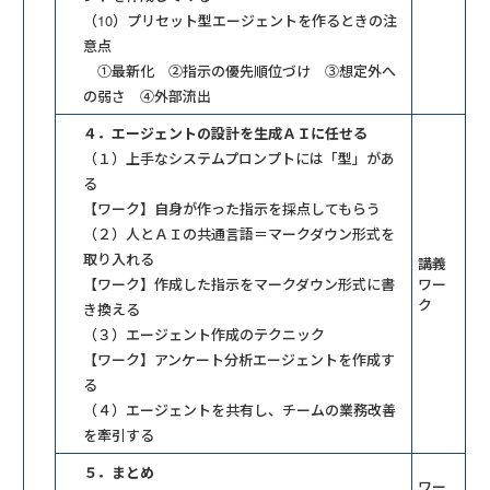
（10）プリセット型エージェントを作るときの注
意点
①最新化 ②指示の優先順位づけ ③想定外へ
の弱さ ④外部流出
４．エージェントの設計を生成ＡＩに任せる
（１）上手なシステムプロンプトには「型」があ
る
【ワーク】自身が作った指示を採点してもらう
（２）人とＡＩの共通言語＝マークダウン形式を
取り入れる
講義
【ワーク】作成した指示をマークダウン形式に書
ワー
ク
き換える
（３）エージェント作成のテクニック
【ワーク】アンケート分析エージェントを作成す
る
（４）エージェントを共有し、チームの業務改善
を牽引する
５．まとめ
ワー