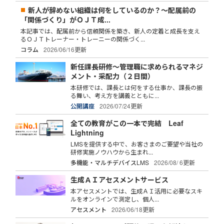
新人が辞めない組織は何をしているのか？～配属前の
「関係づくり」がＯＪＴ成...
本記事では、配属前から信頼関係を築き、新人の定着と成長を支え
るＯＪＴトレーナー・トレーニーの関係づく...
コラム
2026/06/16更新
新任課長研修～管理職に求められるマネジ
メント・采配力（２日間）
本研修では、課長とは何をする仕事か、課長の振
る舞い、考え方を講義とともに...
公開講座
2026/07/24更新
全ての教育がこの一本で完結 Leaf
Lightning
LMSを提供する中で、お客さまのご要望や当社の
研修実施ノウハウから生まれ...
多機能・マルチデバイスLMS
2026/08/ 6更新
生成ＡＩアセスメントサービス
本アセスメントでは、生成ＡＩ活用に必要なスキ
ルをオンラインで測定し、個人...
アセスメント
2026/06/18更新