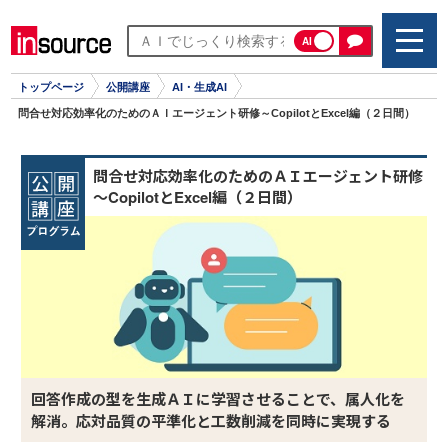
AI
トップページ
公開講座
AI・生成AI
問合せ対応効率化のためのＡＩエージェント研修～CopilotとExcel編（２日間）
問合せ対応効率化のためのＡＩエージェント研修
～CopilotとExcel編（２日間）
回答作成の型を生成ＡＩに学習させることで、属人化を
解消。応対品質の平準化と工数削減を同時に実現する