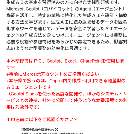
生成ＡＩの基本を習得済みの方に向けた実践型研修です。
Microsoft Copilot（コパイロット）のAgent（エージェント）
機能を活用し、特定の業務に特化した生成ＡＩを設計・構築
する方法を学びます。生成ＡＩに読み込ませるデータを匿名
化するワークを通じて、データを安全に学習したＡＩエージ
ェントの作成方法を身につけます。エージェントには業務に
必要な役割や参照情報をあらかじめ設定できるため、顧客対
応のような定型業務の効率化に最適です。
＊本研修ではＰＣ、Copilot、Excel、SharePointを使用しま
す＊
※事前にMicrosoftアカウントをご準備ください
※本研修で扱うのは、Copilot内で作成・利用できる軽量型の
ＡＩエージェントです
（Copilot Studioを使った高度な開発や、ほかのシステム・サ
ービスとの連携、社外に公開して使うような本番環境での利
用は対象外です）
＊申込前に以下をご確認ください＊