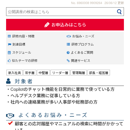
No. 6960008 9909264
26/06/12 更新
お申込みはこちら
研修内容・特徴
お悩み・ニーズ
到達目標
研修プログラム
スケジュール
よくあるご質問
似たテーマの研修
関連サービス
新入社員
若手層
中堅層
リーダー層
管理職層
部長・経営層
対象者
Copilotのチャット機能を日常的に業務で使っている方
ヘルプデスク業務に従事している方
社内への連絡業務が多い人事部や総務部の方
よくあるお悩み・ニーズ
顧客との応対履歴やマニュアルの検索に時間がかかって
いる