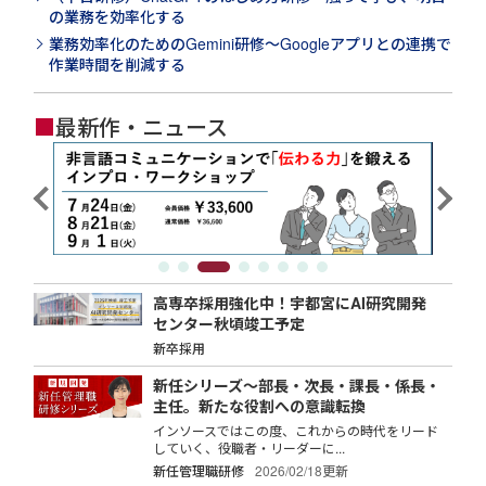
の業務を効率化する
業務効率化のためのGemini研修～Googleアプリとの連携で
作業時間を削減する
■
最新作・ニュース
高専卒採用強化中！宇都宮にAI研究開発
センター秋頃竣工予定
新卒採用
新任シリーズ～部長・次長・課長・係長・
主任。新たな役割への意識転換
インソースではこの度、これからの時代をリード
していく、役職者・リーダーに...
新任管理職研修
2026/02/18更新