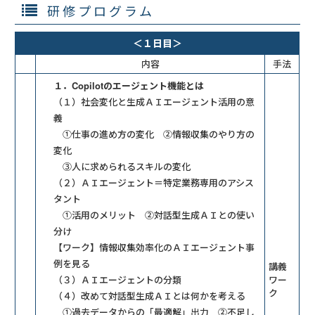
研修プログラム
＜１日目＞
内容
手法
１．Copilotのエージェント機能とは
（１）社会変化と生成ＡＩエージェント活用の意
義
①仕事の進め方の変化 ②情報収集のやり方の
変化
③人に求められるスキルの変化
（２）ＡＩエージェント＝特定業務専用のアシス
タント
①活用のメリット ②対話型生成ＡＩとの使い
分け
【ワーク】情報収集効率化のＡＩエージェント事
例を見る
講義
（３）ＡＩエージェントの分類
ワー
ク
（４）改めて対話型生成ＡＩとは何かを考える
①過去データからの「最適解」出力 ②不足し