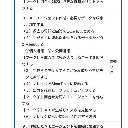
【ワーク】問合せ対応に必要な資料をリストアッ
プする
８．ＡＩエージェント作成に必要なデータを収集
し、加工する
（１）過去の質問と回答をExcelにまとめる
（２）生成ＡＩに読み込ませられるデータかどう
かを確認する
①個人情報 ②未公開情報
【ワーク】生成ＡＩに読み込ませるデータを匿名
講義
化する
ワー
（３）生成ＡＩを使ってＡＩが読み取りやすいデ
ク
ータに整形する
（４）ナレッジをSharePointに格納する
（５）出力を確認し、ブラッシュアップする
【ワーク①】問合せ対応ＡＩエージェントを作成
する
【ワーク②】ＡＩが生成した文章を見極める
（６）ナレッジにない問合せに対応する方法
９．作成したＡＩエージェントを組織に展開する