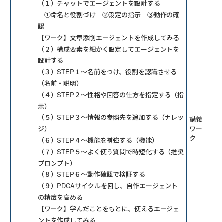
（１）チャットでエージェントを設計する
①命名と役割づけ ②設定の指示 ③動作の確
認
【ワーク】文章添削エージェントを作成してみる
（２）構成要素を細かく設定してエージェントを
設計する
（３）STEP１～名前をつけ、役割を認識させる
（名前・説明）
（４）STEP２～性格や回答の仕方を指定する（指
示）
（５）STEP３～情報の参照先を追加する（ナレッ
講義
ジ）
ワー
ク
（６）STEP４～機能を補強する（機能）
（７）STEP５～よく使う質問で時短化する（推奨
プロンプト）
（８）STEP６～動作確認で検証する
（９）PDCAサイクルを回し、自作エージェント
の精度を高める
【ワーク】学んだことをもとに、使えるエージェ
ントを作成してみる