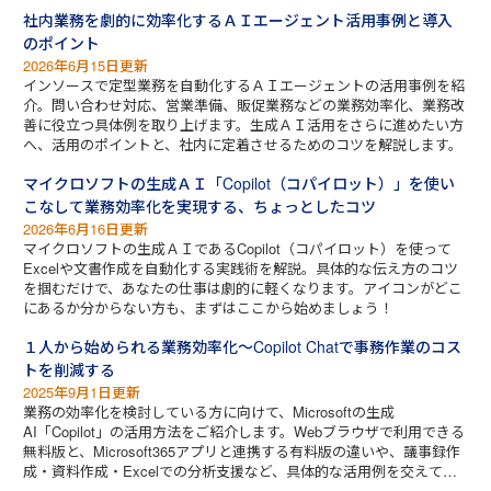
社内業務を劇的に効率化するＡＩエージェント活用事例と導入
のポイント
2026年6月15日更新
インソースで定型業務を自動化するＡＩエージェントの活用事例を紹
介。問い合わせ対応、営業準備、販促業務などの業務効率化、業務改
善に役立つ具体例を取り上げます。生成ＡＩ活用をさらに進めたい方
へ、活用のポイントと、社内に定着させるためのコツを解説します。
マイクロソフトの生成ＡＩ「Copilot（コパイロット）」を使い
こなして業務効率化を実現する、ちょっとしたコツ
2026年6月16日更新
マイクロソフトの生成ＡＩであるCopilot（コパイロット）を使って
Excelや文書作成を自動化する実践術を解説。具体的な伝え方のコツ
を掴むだけで、あなたの仕事は劇的に軽くなります。アイコンがどこ
にあるか分からない方も、まずはここから始めましょう！
１人から始められる業務効率化～Copilot Chatで事務作業のコス
トを削減する
2025年9月1日更新
業務の効率化を検討している方に向けて、Microsoftの生成
AI「Copilot」の活用方法をご紹介します。Webブラウザで利用できる
無料版と、Microsoft365アプリと連携する有料版の違いや、議事録作
成・資料作成・Excelでの分析支援など、具体的な活用例を交えて解
説しています。