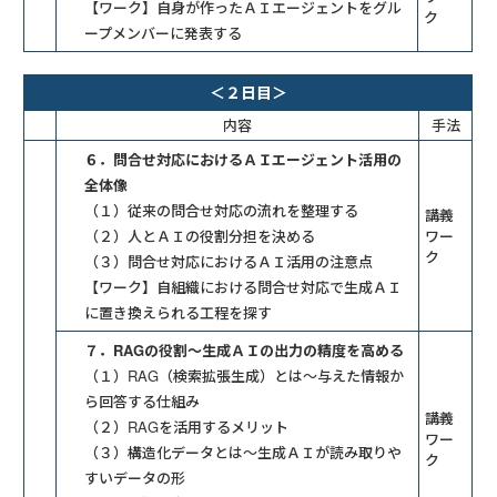
【ワーク】自身が作ったＡＩエージェントをグル
ク
ープメンバーに発表する
＜２日目＞
内容
手法
６．問合せ対応におけるＡＩエージェント活用の
全体像
（１）従来の問合せ対応の流れを整理する
講義
（２）人とＡＩの役割分担を決める
ワー
ク
（３）問合せ対応におけるＡＩ活用の注意点
【ワーク】自組織における問合せ対応で生成ＡＩ
に置き換えられる工程を探す
７．RAGの役割～生成ＡＩの出力の精度を高める
（１）RAG（検索拡張生成）とは～与えた情報か
ら回答する仕組み
講義
（２）RAGを活用するメリット
ワー
（３）構造化データとは～生成ＡＩが読み取りや
ク
すいデータの形