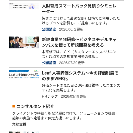
人財育成スマートパック見積りシミュレ
ーター
皆さまに代わって最適な割引価格でご利用いただ
けるプランを計算し、ご提案いたします。
公開講座
2026/06/ 2更新
新規事業開発研修～ビジネスモデルキャ
ンバスを使って新規開発を考える
本研修では、ＣＸ（カスタマーエクスペリエン
ス）起点での新規事業開発の進め...
公開講座
2026/07/30更新
Leaf 人事評価システム～今の評価制度そ
のままWEB化
評価シートの見た目と運用法は維持したままシス
テム化を実現します。
HRテック
2026/03/19更新
コンサルタント紹介
クライアントの持続可能な発展に向けて、ソリューションの提案・
施策の実施～定着まで伴走支援いたします。
業務支援