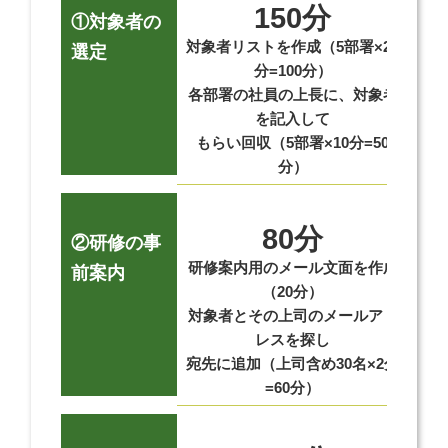
150分
①対象者の
対象者リストを作成（5部署×20
Le
選定
分=100分）
各部署の社員の上長に、対象者
細
を記入して
もらい回収（5部署×10分=50
分）
80分
②研修の事
研修案内用のメール文面を作成
①
前案内
（20分）
対象者とその上司のメールアド
登
レスを探し
宛先に追加（上司含め30名×2分
置
=60分）