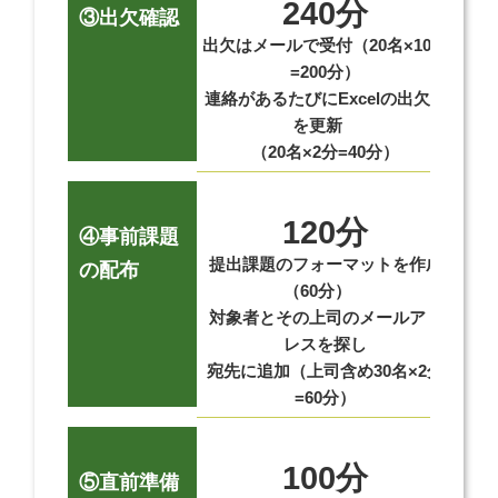
240分
③出欠確認
出欠はメールで受付（20名×10分
受
=200分）
連絡があるたびにExcelの出欠表
ア
を更新
（20名×2分=40分）
120分
④事前課題
提出課題のフォーマットを作成
過
の配布
（60分）
対象者とその上司のメールアド
提
レスを探し
宛先に追加（上司含め30名×2分
=60分）
100分
⑤直前準備