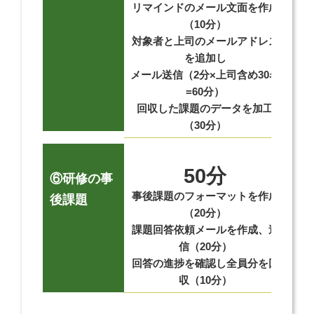
リマインドのメール文面を作成
研
（10分）
対象者と上司のメールアドレス
事前
を追加し
メール送信（2分×上司含め30名
ひ
=60分）
回収した課題のデータを加工
（30分）
50分
⑥研修の事
事後課題のフォーマットを作成
過
後課題
（20分）
課題回答依頼メールを作成、送
提
信（20分）
回答の進捗を確認し全員分を回
収（10分）