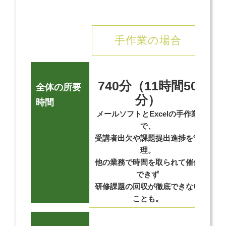
手作業の場合
740分（11時間50
全体の所要
分）
研
時間
メールソフトとExcelの手作業
浮
で、
受講者出欠や課題提出進捗を管
理。
他の業務で時間を取られて催促
できず
研修課題の回収が徹底できない
ことも。