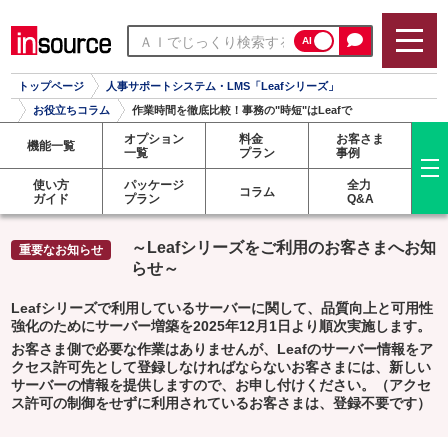
AI
トップページ
人事サポートシステム・LMS「Leafシリーズ」
お役立ちコラム
作業時間を徹底比較！事務の"時短"はLeafで
オプション
料金
お客さま
機能一覧
一覧
プラン
事例
使い方
パッケージ
全力
コラム
ガイド
プラン
Q&A
～Leafシリーズをご利用のお客さまへお知
らせ～
Leafシリーズで利用しているサーバーに関して、品質向上と可用性
強化のためにサーバー増築を2025年12月1日より順次実施します。
お客さま側で必要な作業はありませんが、Leafのサーバー情報をア
クセス許可先として登録しなければならないお客さまには、新しい
サーバーの情報を提供しますので、お申し付けください。（アクセ
ス許可の制御をせずに利用されているお客さまは、登録不要です）