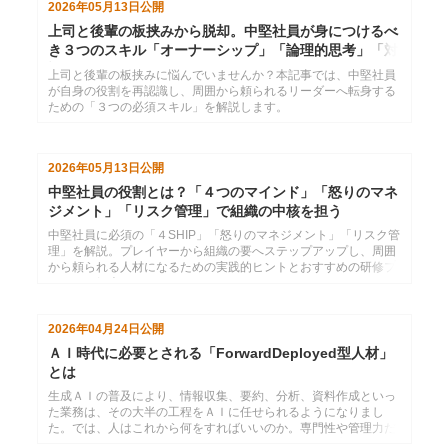
2026年05月13日
公開
上司と後輩の板挟みから脱却。中堅社員が身につけるべ
き３つのスキル「オーナーシップ」「論理的思考」「対
話術」
上司と後輩の板挟みに悩んでいませんか？本記事では、中堅社員
が自身の役割を再認識し、周囲から頼られるリーダーへ転身する
ための「３つの必須スキル」を解説します。
2026年05月13日
公開
中堅社員の役割とは？「４つのマインド」「怒りのマネ
ジメント」「リスク管理」で組織の中核を担う
中堅社員に必須の「４SHIP」「怒りのマネジメント」「リスク管
理」を解説。プレイヤーから組織の要へステップアップし、周囲
から頼られる人材になるための実践的ヒントとおすすめの研修プ
ランをご紹介します。
2026年04月24日
公開
ＡＩ時代に必要とされる「ForwardDeployed型人材」
とは
生成ＡＩの普及により、情報収集、要約、分析、資料作成といっ
た業務は、その大半の工程をＡＩに任せられるようになりまし
た。では、人はこれから何をすればいいのか。専門性や管理力だ
けに頼っていては、ＡＩ時代に生き残っていく上では心もとな