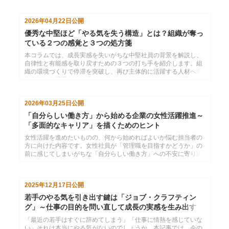
い。近年注目されるＦＤＥ（ForwardDeployedEngineer）のよう
に、全体像を構想し、専門性を活かしつつ、自身がフロントに立
2026年04月22日
公開
って実現まで導いていけるような人材が求められるようになって
いくのではないでしょうか。
優秀な中堅ほど「やる気を失う構造」とは？組織が奪っ
ている２つの感覚と３つの処方箋
本コラムでは、成長実感を失いがちな中堅社員の背景を解説し、
自律性と有能感を取り戻すための３つの打ち手を紹介します。組
織の環境づくりで停滞を突破し、再び主体的に活躍する人材へ導
くヒントを提示します。
2026年03月25日
公開
「自分らしい働き方」から始める企業の女性活躍推進～
「多面的なキャリア」を描くためのヒント
女性活躍を進めたいものの、何から始めればよいか悩む担当者の
方に向けた内容です。女性社員が「管理職を目指すかどうか」の
前に感じてしまいがちな「自分らしい働き方」への不安に寄り添
い、多面的なキャリアの描き方と支援のヒントを紹介いたしま
す。
2025年12月17日
公開
若手のやる気を引き出す鍵は「ジョブ・クラフティン
グ」～仕事の目的を問い直して成長の実感を生み出す
「最近の若手はすぐに辞めてしまう」「仕事に情熱を感じていな
い」それは本当にやる気がないのでしょうか。本記事では、今の