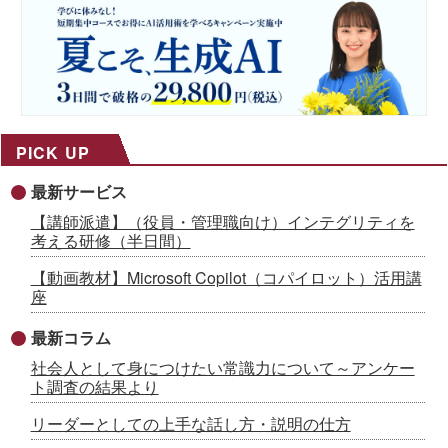
PICK UP
最新サービス
【講師派遣】（役員・管理職向け）インテグリティを
考える研修（半日間）
【動画教材】Microsoft Copilot（コパイロット）活用講
座
最新コラム
社会人として身につけたい常識力について～アンケー
ト調査の結果より
リーダーとしての上手な話し方・説明の仕方