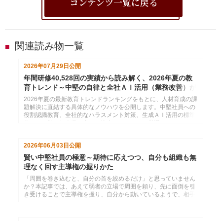
コンテンツ一覧に戻る
関連読み物一覧
■
2026年07月29日
公開
年間研修40,528回の実績から読み解く、2026年夏の教
育トレンド～中堅の自律と全社ＡＩ活用（業務改善）が
分かれ道
2026年夏の最新教育トレンドランキングをもとに、人材育成の課
題解決に直結する具体的なノウハウを公開します。中堅社員への
役割認識教育、全社的なハラスメント対策、生成ＡＩ活用の標準
化など、勝ち組企業が密かに注力するテーマを厳選しました。自
社の研修計画にすぐ活かせるヒントをお届けします。
2026年06月03日
公開
賢い中堅社員の極意～期待に応えつつ、自分も組織も無
理なく回す主導権の握りかた
「周囲を巻き込むと、自分の首を絞めるだけ」と思っていません
か？本記事では、あえて弱者の立場で周囲を頼り、先に面倒を引
き受けることで主導権を握り、自分から動いているようで、相手
に動いてもらうための仕事術を解説。組織の期待に真っ向から応
えつつ、しなやかに生き残るための実戦スキルを伝授します。