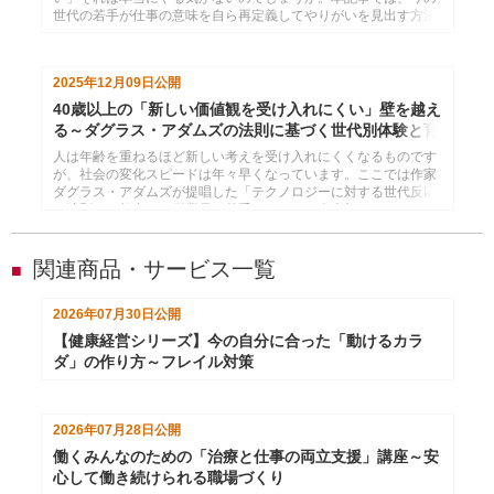
世代の若手が仕事の意味を自ら再定義してやりがいを見出す方法
を紹介します。
2025年12月09日
公開
40歳以上の「新しい価値観を受け入れにくい」壁を越え
る～ダグラス・アダムズの法則に基づく世代別体験と育
成視点
人は年齢を重ねるほど新しい考えを受け入れにくくなるものです
が、社会の変化スピードは年々早くなっています。ここでは作家
ダグラス・アダムズが提唱した「テクノロジーに対する世代反応
の法則」を起点に、従業員が若手のうちから人事部がいかにチャ
レンジ経験を設計すべきかを探ります。
関連商品・サービス一覧
■
2026年07月30日
公開
【健康経営シリーズ】今の自分に合った「動けるカラ
ダ」の作り方～フレイル対策
2026年07月28日
公開
働くみんなのための「治療と仕事の両立支援」講座～安
心して働き続けられる職場づくり