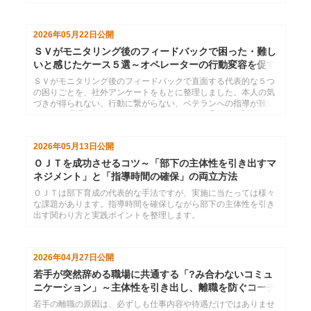
2026年05月22日
公開
ＳＶがモニタリング後のフィードバックで困った・難し
いと感じたケース５選～オペレーターの行動変容を促す
には
ＳＶがモニタリング後のフィードバックで直面する代表的な５つ
の困りごとを、社外アンケートをもとに整理しました。本人の気
づきが得られない、行動に繋がらない、ベテランへの指導が難し
いなど、現場で頻発するお悩みごとについて、具体的な対処のヒ
ントを解説します。
2026年05月13日
公開
ＯＪＴを成功させるコツ～「部下の主体性を引き出すマ
ネジメント」と「指導時間の確保」の両立方法
ＯＪＴは部下育成の代表的な手法ですが、実施に当たっては様々
な課題があります。指導時間を確保しながら部下の主体性を引き
出す関わり方と実践ポイントを整理します。
2026年04月27日
公開
若手が突然辞める職場に共通する「?み合わないコミュ
ニケーション」～主体性を引き出し、離職を防ぐコーチ
ング術
若手の離職の原因は、必ずしも仕事内容や待遇だけではありませ