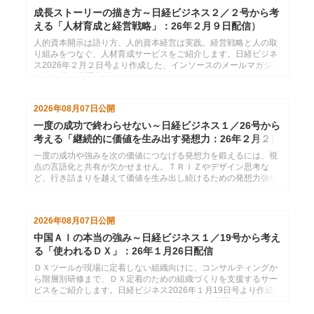
成長ストーリーの描き方～日経ビジネス２／２号から考
える「人材育成と経営戦略」：26年２月９日配信）
人的資本開示は語り方、人的資本経営は実践。経営戦略と人の取
り組みをつなぐ、人材育成サービスをご紹介します。日経ビジネ
ス2026年２月２日号より作成した、インソースのメールマガジン
26年２月９日配信分です。
2026年08月07日
公開
一度の成功で終わらせない～日経ビジネス１／26号から
考える「継続的に価値を生み出す発想力：26年２月２日
配信
一度の成功や強みを次の価値につなげる発想力を鍛えるには、視
点の言語化と共有が欠かせません。ＴＲＩＺやデザイン思考な
ど、行き詰まりを越えて価値を生み出し続けるための発想力強化
サービスをご紹介します。日経ビジネス2026年１月26日号より
作成した、インソースのメールマガジン26年２月２日配信分で
す。
2026年08月07日
公開
中国ＡＩの本当の強み～日経ビジネス１／19号から考え
る「使われるＤＸ」：26年１月26日配信
ＤＸツールが現場に定着しない組織向けに、コンサルティングか
ら階層別研修まで、ＤＸ定着のための組織づくりを支援するサー
ビスをご紹介します。日経ビジネス2026年１月19日号より作成
した、インソースのメールマガジン26年１月26日配信分です。