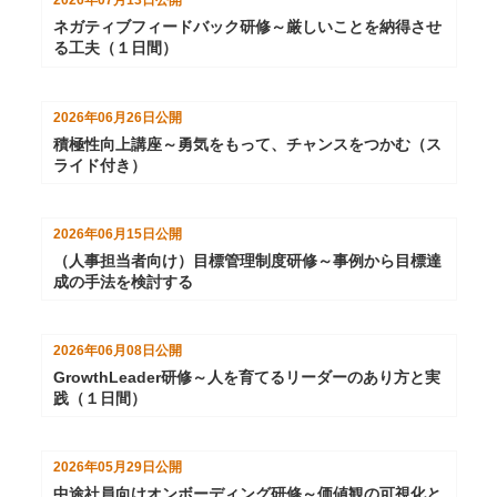
2026年07月13日
公開
ネガティブフィードバック研修～厳しいことを納得させ
る工夫（１日間）
2026年06月26日
公開
積極性向上講座～勇気をもって、チャンスをつかむ（ス
ライド付き）
2026年06月15日
公開
（人事担当者向け）目標管理制度研修～事例から目標達
成の手法を検討する
2026年06月08日
公開
GrowthLeader研修～人を育てるリーダーのあり方と実
践（１日間）
2026年05月29日
公開
中途社員向けオンボーディング研修～価値観の可視化と