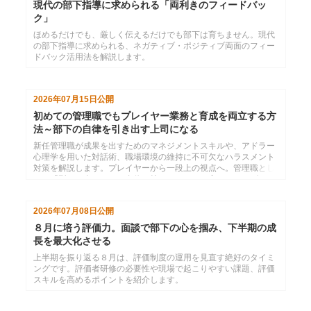
現代の部下指導に求められる「両利きのフィードバッ
ク」
ほめるだけでも、厳しく伝えるだけでも部下は育ちません。現代
の部下指導に求められる、ネガティブ・ポジティブ両面のフィー
ドバック活用法を解説します。
2026年07月15日
公開
初めての管理職でもプレイヤー業務と育成を両立する方
法～部下の自律を引き出す上司になる
新任管理職が成果を出すためのマネジメントスキルや、アドラー
心理学を用いた対話術、職場環境の維持に不可欠なハラスメント
対策を解説します。プレイヤーから一段上の視点へ。管理職とし
ての「型」を身につけ、自信を持ってチームを率いるリーダーを
目指しましょう。
2026年07月08日
公開
８月に培う評価力。面談で部下の心を掴み、下半期の成
長を最大化させる
上半期を振り返る８月は、評価制度の運用を見直す絶好のタイミ
ングです。評価者研修の必要性や現場で起こりやすい課題、評価
スキルを高めるポイントを紹介します。