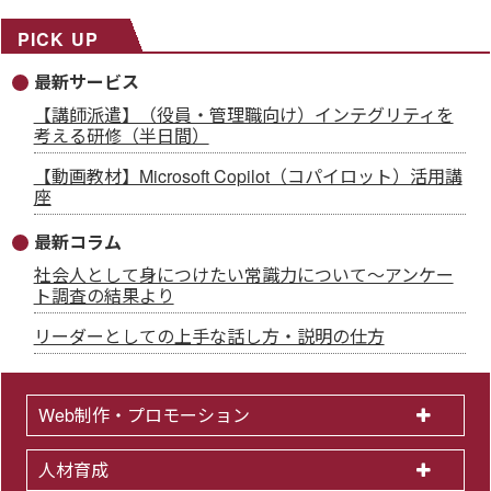
PICK UP
最新サービス
【講師派遣】（役員・管理職向け）インテグリティを
考える研修（半日間）
【動画教材】Microsoft Copilot（コパイロット）活用講
座
最新コラム
社会人として身につけたい常識力について～アンケー
ト調査の結果より
リーダーとしての上手な話し方・説明の仕方
Web制作・プロモーション
人材育成