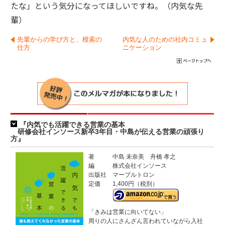
たな」という気分になってほしいですね。（内気な先
輩）
先輩からの学び方と、模索の
内気な人のための社内コミュ
仕方
ニケーション
『内気でも活躍できる営業の基本
研修会社インソース新卒3年目・中島が伝える営業の頑張り
方』
著
中島 未奈美 舟橋 孝之
編
株式会社インソース
出版社
マーブルトロン
定価
1,400円（税別）
「きみは営業に向いてない」
周りの人にさんざん言われていながら入社