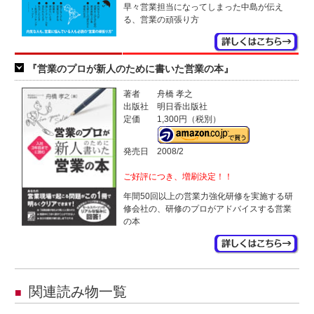
早々営業担当になってしまった中島が伝え
る、営業の頑張り方
『営業のプロが新人のために書いた営業の本』
著者
舟橋 孝之
出版社
明日香出版社
定価
1,300円（税別）
発売日
2008/2
ご好評につき、増刷決定！！
年間50回以上の営業力強化研修を実施する研
修会社の、研修のプロがアドバイスする営業
の本
関連読み物一覧
■