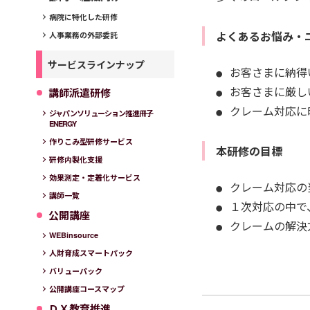
病院に特化した研修
よくあるお悩み・
人事業務の外部委託
サービスラインナップ
お客さまに納得
お客さまに厳し
講師派遣研修
クレーム対応に
ジャパンソリューション推進冊子
ENERGY
作りこみ型研修サービス
本研修の目標
研修内製化支援
効果測定・定着化サービス
クレーム対応の
講師一覧
１次対応の中で
公開講座
クレームの解決
WEBinsource
人財育成スマートパック
バリューパック
公開講座コースマップ
ＤＸ教育推進