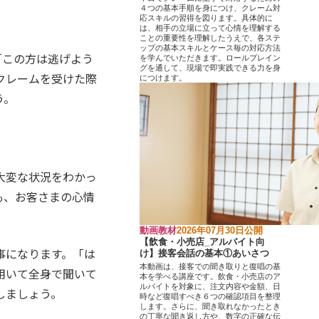
４つの基本手順を身につけ、クレーム対
応スキルの習得を図ります。具体的に
は、相手の立場に立って心情を理解する
ことの重要性を理解したうえで、各ステ
ップの基本スキルとケース毎の対応方法
「この方は逃げよう
を学んでいただきます。ロールプレイン
グを通して、現場で即実践できる力を身
クレームを受けた際
につけます。
う。
大変な状況をわかっ
も、お客さまの心情
動画教材
2026年07月30日公開
【飲食・小売店_アルバイト向
事になります。「は
け】接客会話の基本①あいさつ
本動画は、接客での聞き取りと復唱の基
用いて全身で聞いて
本を学べる講座です。飲食・小売店のア
ルバイトを対象に、注文内容や金額、日
しましょう。
時など復唱すべき６つの確認項目を整理
します。さらに、聞き取れなかったとき
の丁寧な聞き返し方や、数字の正確な伝