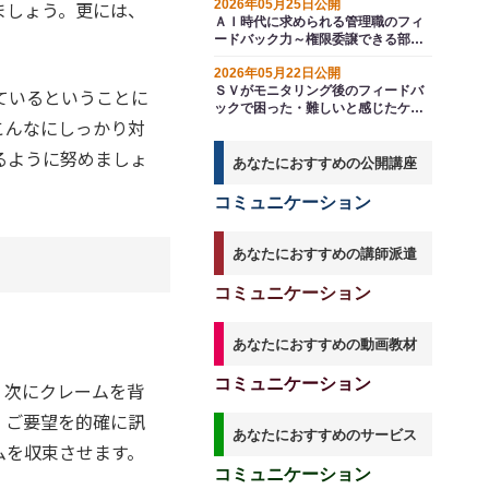
ましょう。更には、
2026年05月25日公開
ＡＩ時代に求められる管理職のフィ
ードバック力～権限委譲できる部下
を育てるポイントは「判断基準の提
2026年05月22日公開
供」
ＳＶがモニタリング後のフィードバ
ているということに
ックで困った・難しいと感じたケー
こんなにしっかり対
ス５選～オペレーターの行動変容を
促すには
るように努めましょ
あなたにおすすめの公開講座
コミュニケーション
あなたにおすすめの講師派遣
コミュニケーション
あなたにおすすめの動画教材
コミュニケーション
。次にクレームを背
、ご要望を的確に訊
あなたにおすすめのサービス
ムを収束させます。
コミュニケーション
。