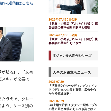
講座の詳細はこちら
2026年07月30日公開
【飲食・小売店_アルバイト向け】接
客会話の基本④聞き取りと復唱
2026年07月30日公開
【飲食・小売店_アルバイト向け】接
客会話の基本①あいさつ
本ジャンルの新作シリーズ
録が残る」、「文書
人事のお役立ちニュース
応スキルが必要で
2026.07.29
「博報堂DYホールディングス」イン
ドでデジタル企業を買収、広告中心
から多領域展開へ
えたうえで、クレー
2026.07.29
るよう、ケース別の
GO上場で注目！タクシー配車アプリ
の勢力図と今後のあるべき姿とは？