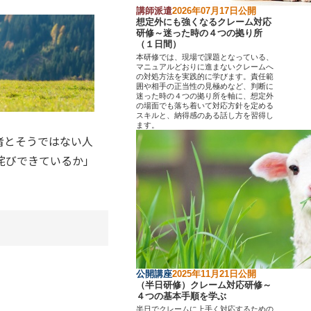
講師派遣
2026年07月17日公開
想定外にも強くなるクレーム対応
研修～迷った時の４つの拠り所
（１日間）
本研修では、現場で課題となっている、
マニュアルどおりに進まないクレームへ
の対処方法を実践的に学びます。責任範
囲や相手の正当性の見極めなど、判断に
迷った時の４つの拠り所を軸に、想定外
の場面でも落ち着いて対応方針を定める
スキルと、納得感のある話し方を習得し
ます。
者とそうではない人
詫びできているか」
。
公開講座
2025年11月21日公開
（半日研修）クレーム対応研修～
４つの基本手順を学ぶ
半日でクレームに上手く対応するための