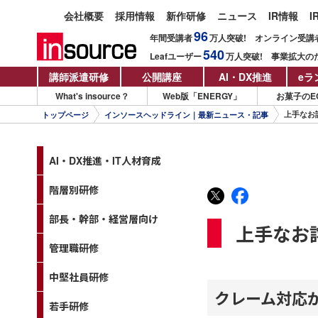
会社概要
採用情報
新作研修
ニュース
IR情報
I
96
年間受講者
万人
突破!
オンライン受講
540
Leafユーザー
万人
突破!
事業拡大の
講師派遣研修
公開講座
AI・DX推進
eラ
What's insource？
Web版「ENERGY」
お菓子のE
上手なお
トップページ
インソースヘッドライン｜最新ニュース・記事
AI・DX推進・IT人材育成
階層別研修
部長・幹部・経営層向け
上手なお
管理職研修
中堅社員研修
クレーム対応
若手研修