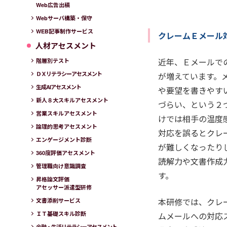
Web広告出稿
Webサーバ構築・保守
WEB記事制作サービス
クレームＥメール
人材アセスメント
近年、Ｅメールで
階層別テスト
ＤＸリテラシーアセスメント
が増えています。
生成AIアセスメント
や要望を書きやす
新人８大スキルアセスメント
づらい、という２
営業スキルアセスメント
けでは相手の温度
論理的思考アセスメント
対応を誤るとクレ
エンゲージメント診断
が難しくなったり
360度評価アセスメント
読解力や文書作成
管理職向け意識調査
す。
昇格論文評価
アセッサー派遣型研修
本研修では、クレ
文書添削サービス
ＩＴ基礎スキル診断
ムメールへの対応
金融・生活リテラシーアセスメント