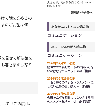
え方まで、具体例を交えてわかりやすく
解説します。
速報新作研修へ
つけて話を進めるの
さまのご要望は何
あなたにおすすめの読み物
コミュニケーション
本ジャンルの新作読み物
コミュニケーション
意を見せて解決策を
、お客さまのお怒り
2026年07月31日公開
筋道立てて話しているのに伝わらな
いのはなぜ？～グライスの「協調の
原理」から探る
2026年06月29日公開
「もう帰るの？」をハラスメントに
しないための言い換え～一歩踏み込
むコミュニケーション例文集
2026年06月01日公開
会議をムダな時間にしないＡＩ活用
のススメ～生成ＡＩは「必ず発言す
対して「この度は、
る参加者」になれる