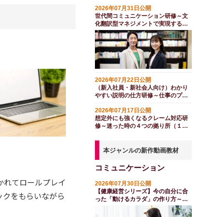
2026年07月31日公開
世代間コミュニケーション研修～文
化翻訳型マネジメントで実現する
（１日間）
2026年07月22日公開
（新入社員・新社会人向け）わかり
やすい説明の仕方研修～仕事のプレ
ゼン術（１日間）
2026年07月17日公開
想定外にも強くなるクレーム対応研
修～迷った時の４つの拠り所（１日
間）
本ジャンルの新作動画教材
コミュニケーション
かれてロールプレイ
2026年07月30日公開
【健康経営シリーズ】今の自分に合
ックをもらいながら
った「動けるカラダ」の作り方～フ
レイル対策