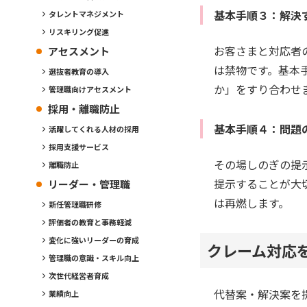
基本手順３：解決
タレントマネジメント
リスキリング促進
お客さまと対応者
アセスメント
は禁物です。基本
選抜者教育の導入
か」をすり合わせ
管理職向けアセスメント
採用・離職防止
基本手順４：問題
活躍してくれる人材の採用
採用支援サービス
その場しのぎの提
離職防止
提示することが大
リーダー・管理職
は再燃します。
新任管理職研修
評価者の教育と事務軽減
変化に強いリーダーの育成
クレーム対応
管理職の意識・スキル向上
次世代経営者育成
代替案・解決案を
業績向上