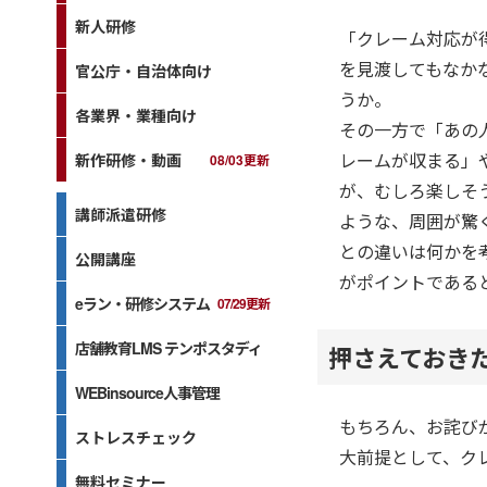
新人研修
「クレーム対応が
を見渡してもなか
官公庁・自治体向け
うか。
各業界・業種向け
その一方で「あの
レームが収まる」
新作研修・動画
08/03更新
が、むしろ楽しそ
講師派遣研修
ような、周囲が驚
との違いは何かを
公開講座
がポイントである
eラン・研修システム
07/29更新
店舗教育LMS テンポスタディ
押さえておき
WEBinsource人事管理
もちろん、お詫び
ストレスチェック
大前提として、ク
無料セミナー