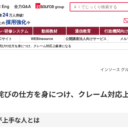
R Eng
全力Q&A
24
者
万人
突破!
採用強化
ため
中
ン
・
研修システム
動画教材
通信教育
行政機関向
Cサイト
WEBinsource
公開講座法人向けサービス
メル
詫びの仕方を身につけ、クレーム対応上級者になる
インソース グ
詫びの仕方を身につけ、クレーム対応
が上手な人とは