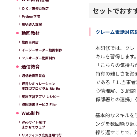
セットでおす
ＤＸ／研修百貨店
Python学院
RPA導入支援
クレーム電話対応
動画教材
動画百貨店
本研修では、クレ
イージーオーダー動画制作
キルを習得します
フルオーダー動画制作
「こちらの気持ち
通信教育
特有の難しさを踏
通信教育百貨店
である「１.当事者
経営シミュレーション
実践型プログラム Biz-Ex
心情理解、３.問題
英語学習アプリ レシピ―
係部署との連携」
時短読書サービス Flier
Web制作
基本的なスキルを
Webサイト制作
ングを数回繰り返
まかせてウェブ
繰り返すことで、
リスティング広告運用代行