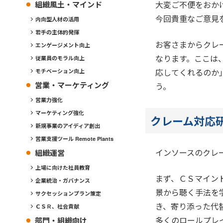
大変ご不便をおか
組織風土・マインド
今回貴重なご意見
内向型人材の活用
若手の主体的発揮
お客さまからクレ
エンゲージメント向上
なります。ここは
従業員のモラル向上
応してくれるのか
モチベーション向上
営業・マーケティング
う。
営業力強化
マーケティング強化
クレーム対応
新規事業のアイディア創出
営業支援ツール Remote Plants
インソースのクレ
組織運営
上場に向けた社員教育
まず、ＣＳマイン
企業統治・ガバナンス
景から聴く手法を
サクセッションプラン策定
き、寄り添った代
ＣＳＲ、社会貢献
多くのロールプレ
部門・組織向け