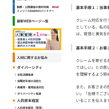
基本手順１：当事
動画・公開講座の無料特典
インソースENERGYパートナー
クレーム対応を行
最新WEBページ一覧
としている、私の
は、覚悟と勇気を
基本手順２：お客
人材に関するお悩み
クレームを寄せる
てほしい」との思
ダイバーシティ
を理解するよう努
女性活躍推進
役職定年者の活性化
また、お客さまの
再雇用・雇用延長対応
い」「左様でござ
ダイバーシティ推進
いることを伝えま
人的資本経営
人的資本経営（管理）