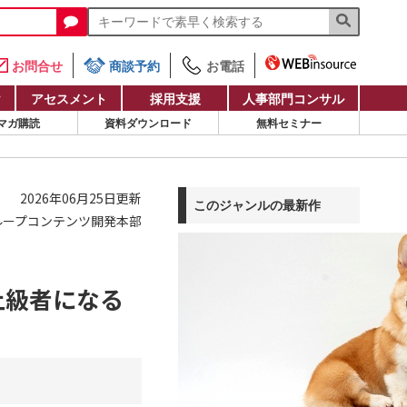
お問合せ
商談予約
お電話
け
アセスメント
採用支援
人事部門コンサル
マガ購読
資料ダウンロード
無料セミナー
2026年06月25日更新
このジャンルの最新作
ループコンテンツ開発本部
上級者になる