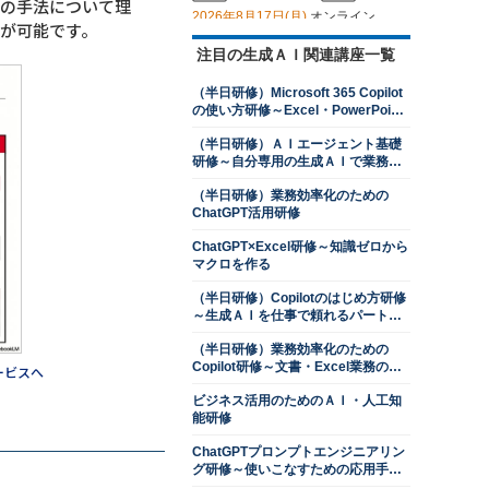
価の手法について理
2026年8月17日(月)
オンライン
が可能です。
2026年9月14日(月)
オンライン
注目の生成ＡＩ関連講座一覧
（半日研修）Copilotのはじめ方研修
～生成ＡＩを仕事で頼れるパートナ
（半日研修）Microsoft 365 Copilot
ーにする
の使い方研修～Excel・PowerPoint
13,500円
14,300円
会員
通常
操作を効率化する
2026年8月17日(月)
オンライン
（半日研修）ＡＩエージェント基礎
2026年9月28日(月)
オンライン
研修～自分専用の生成ＡＩで業務を
自動化する
（半日研修）業務効率化のための
（半日研修）Microsoft 365 Copilot
ChatGPT活用研修
の使い方研修～Excel・PowerPoint
操作を効率化する
13,500円
14,300円
会員
通常
ChatGPT×Excel研修～知識ゼロから
マクロを作る
2026年8月24日(月)
オンライン
2026年8月24日(月)
オンライン
（半日研修）Copilotのはじめ方研修
2026年9月14日(月)
オンライン
～生成ＡＩを仕事で頼れるパートナ
2026年9月14日(月)
オンライン
ーにする
（半日研修）業務効率化のための
タイムマネジメント研修～仕事を効
Copilot研修～文書・Excel業務のコ
ービスへ
率的に進めるための時間管理を学ぶ
ツをつかむ
ビジネス活用のためのＡＩ・人工知
13,500円
14,300円
会員
通常
能研修
2026年8月24日(月)
オンライン
ChatGPTプロンプトエンジニアリン
ロジカルシンキング研修
グ研修～使いこなすための応用手法
を学ぶ
13,500円
14,300円
会員
通常