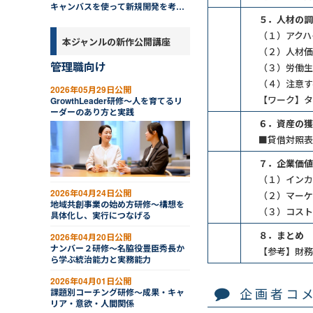
キャンバスを使って新規開発を考え
る
５．人材の調
（１）アクハ
本ジャンルの新作公開講座
（２）人材価
管理職向け
（３）労働生
（４）注意す
2026年05月29日公開
【ワーク】タ
GrowthLeader研修～人を育てるリ
ーダーのあり方と実践
６．資産の獲
■貸借対照表
７．企業価値
（１）インカ
2026年04月24日公開
（２）マーケ
地域共創事業の始め方研修～構想を
（３）コスト
具体化し、実行につなげる
８．まとめ
2026年04月20日公開
ナンバー２研修～名脇役豊臣秀長か
【参考】財務
ら学ぶ統治能力と実務能力
2026年04月01日公開
企画者コ
課題別コーチング研修～成果・キャ
リア・意欲・人間関係