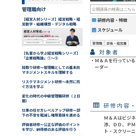
管理職向け
【経営人材シリーズ】経営戦略・経
研修内容・特徴
営数字・組織構想・デジタル戦略
スケジュール
管理職
部長・経営層
対象者
【名著から学ぶ経営戦略シリーズ】
「企業戦略論」①～⑤
Ｍ＆Ａを行っている
ーダー
段取り研修～管理職としての基本的
マネジメントスキルを理解する
リスクマネジメント研修～未然に防
ぐ方法を学ぶ
変化の時代の中級管理職研修（２日
間）
研修内容
仕事の任せ方レベルアップ研修～部
下の不安を軽減し権限委譲を進める
Ｍ＆Ａはビジネ
渉、ＤＤ、ＰＭ
評価者研修～公正な評価のポイント
を学び、納得感のある評価を行う
ト・スクリーニ