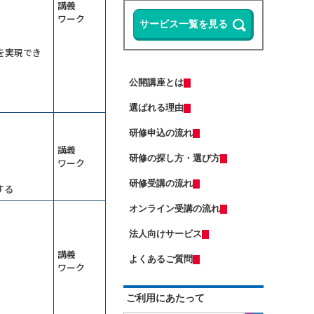
2026年8月31日(月)
オンライン
～資料作成の時間を半減する
講義
ワーク
若手社員研修～主体性の発揮
【ＡＩと働く】研修担当者レベルア
ップ研修～整合性・納得感をＡＩで
13,500円
14,300円
会員
通常
担保する
を実現でき
2026年8月31日(月)
オンライン
Copilot Studio研修～社内データ活用
エージェントを作る
プレゼンテーション研修～相手を動
公開講座とは
かす３つの要素を習得する
Excelマクロで始める業務自動化研修
～Copilot活用編
13,500円
14,300円
会員
通常
選ばれる理由
2026年8月31日(月)
オンライン
ＤＸ推進のための要件定義研修
研修申込の流れ
アサーティブコミュニケーション研
（若手向け）DX入門研修～ChatGPT
講義
修～自他尊重のスタンスで言いにく
に触れ、業務効率化のマインドを獲
研修の探し方・選び方
ワーク
いことを伝える
得する
13,500円
14,300円
会員
通常
業務効率化のためのClaude活用研修
研修受講の流れ
する
2026年8月31日(月)
オンライン
～Excel業務と資料作成の負担を減ら
す
オンライン受講の流れ
（中途社員・職種転換者向け）ビジ
受注獲得のためのＡＩ活用研修～デ
ネスマナー研修
ータ分析からソリューションの導出
まで
法人向けサービス
13,500円
14,300円
会員
通常
管理職向け発想力強化ワークショッ
講義
2026年9月7日(月)
オンライン
プ～生成ＡＩとＳＦ思考で未来を構
よくあるご質問
ワーク
2026年9月14日(月)
オンライン
想する
ChatGPT×Pythonプログラミング研
はじめての人事採用実務研修～求人
修～自動化・データ分析編（５日
ご利用にあたって
票・説明会・入社手続きの流れを押
間）
ＡＩエージェント基礎研修～Gemini
さえる