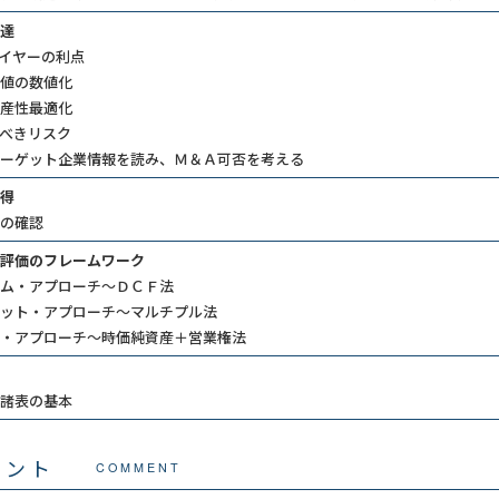
達
イヤーの利点
値の数値化
産性最適化
べきリスク
ーゲット企業情報を読み、Ｍ＆Ａ可否を考える
得
の確認
評価のフレームワーク
ム・アプローチ～ＤＣＦ法
ット・アプローチ～マルチプル法
・アプローチ～時価純資産＋営業権法
諸表の基本
メント
COMMENT