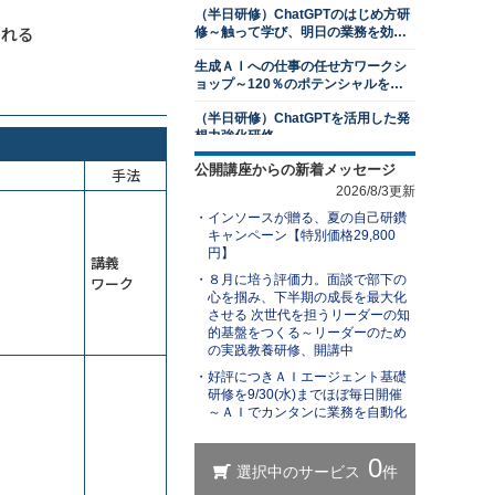
（半日研修）ChatGPTのはじめ方研
2026年8月24日(月)
オンライン
られる
修～触って学び、明日の業務を効率
2026年9月28日(月)
オンライン
化する
生成ＡＩへの仕事の任せ方ワークシ
目標管理研修～目標達成に向けた継
ョップ～120％のポテンシャルを発
続的なマネジメント
揮する
（半日研修）ChatGPTを活用した発
13,500円
14,300円
会員
通常
想力強化研修
2026年8月24日(月)
オンライン
公開講座からの新着メッセージ
業務効率化のためのGemini研修～
手法
交渉力向上研修～ネゴシエーション
Googleアプリとの連携で作業時間を
2026/8/3更新
スキルを上達させる
削減する
インソースが贈る、夏の自己研鑽
ＡＩエージェント基礎研修～自分専
13,500円
14,300円
会員
通常
キャンペーン【特別価格29,800
用の生成ＡＩで業務を自動化する
2026年8月24日(月)
オンライン
円】
講義
2026年9月28日(月)
オンライン
（半日研修）ChatGPT×Excel研修～
８月に培う評価力。面談で部下の
ワーク
身近なExcel業務から始めるＡＩ活用
心を掴み、下半期の成長を最大化
判断力強化研修～８つの観点で意思
させる 次世代を担うリーダーの知
決定ができる管理職になる
ChatGPTを活用したビジネス文書研
的基盤をつくる～リーダーのため
修～文書作成の新スタンダードを学
13,500円
14,300円
会員
通常
の実践教養研修、開講中
ぶ
2026年8月24日(月)
オンライン
好評につきＡＩエージェント基礎
（半日研修）ChatGPT理解研修～導
研修を9/30(水)までほぼ毎日開催
2026年9月28日(月)
オンライン
入事例やリスクを知り、組織での活
～ＡＩでカンタンに業務を自動化
用方法を検討する
生成ＡＩを活用した業務改善研修～
１対１面談研修～部下のキャリア開
業務を可視化し、ＡＩに置き換え組
発支援編
織展開する
13,500円
14,300円
会員
通常
Microsoft 365 Copilotの使い方研修