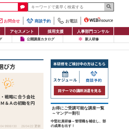
お問合せ
商談予約
お電話
け
アセスメント
採用支援
人事部門コンサル
グ
公開講座カタログ
新人研修
本研修をご検討中の方はこちら
選び方
スケジュール
商談予約
同テーマの講師派遣を見る
状・戦略に合う会社
、Ｍ＆Ａの初動を円
お得にご受講可能な講座一覧
～マンデー割引
中堅社員研修～管理職を補佐し、部
104 9906130
26/04/22 更新
の成果を出す！