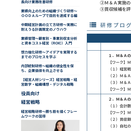
長向け業務改善研修
②Ｍ＆Ａ実施の
③買収候補を評
業績向上のための組織づくり研修～
ＯＯＤＡループで目的を達成する編
研修プロ
中期経営計画の立て方研修～実務に
耐えうる計画策定のノウハウ
業績管理～顧客別・事業別収支分析
と資本コスト経営（ROIC）入門
想力強化研修～アイデアを実現する
１．Ｍ＆Ａの
までのプロセスを学ぶ
【ワーク】Ｍ
内部統制研修～組織の健全性を保
（１）経営戦
ち、企業価値を向上させる
（２）Ｍ＆Ａ
【経営人材シリーズ】経営戦略・経
（３）Ｍ＆Ａ
営数字・組織構想・デジタル戦略
【ワーク】Ｍ
役員向け
２．Ｍ＆Ａの
経営戦略
（１）会計数
経営戦略研修～勝ち筋を描くフレー
【ワーク】Ｍ
ムワークの習得
（２）買収額
（３）自社の