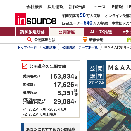
会社概要
採用情報
新作研修
ニュース
IR情報
I
96
年間受講者
万人
突破!
オンライン受講
540
Leafユーザー
万人
突破!
事業拡大の
講師派遣研修
公開講座
AI・DX推進
eラ
公開講座とは
研修会場
Ｍ＆Ａ入門研修～
トップページ
公開講座
公開講座 テーマ別一覧
公開講座の年間実績
Ｍ＆Ａ
163,834
受講者数
※1
名
17,626
開催数
※1
回
5,351
種
講座数
※2
類
29,084
WEBinsource
社
ご利用社数
※2
※1
2025年7月～2026年6月
※2
2026年6月末時点
あなたにおすすめの公開講座