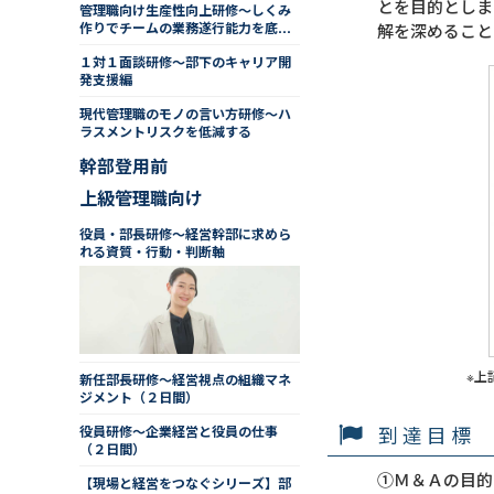
とを目的としま
管理職向け生産性向上研修～しくみ
作りでチームの業務遂行能力を底上
解を深めること
げする
１対１面談研修～部下のキャリア開
発支援編
現代管理職のモノの言い方研修～ハ
ラスメントリスクを低減する
幹部登用前
上級管理職向け
役員・部長研修～経営幹部に求めら
れる資質・行動・判断軸
※上
新任部長研修～経営視点の組織マネ
ジメント（２日間）
到達目標
役員研修～企業経営と役員の仕事
（２日間）
①Ｍ＆Ａの目的
【現場と経営をつなぐシリーズ】部