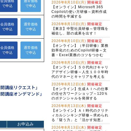
2026年8月10日(月)
開催確定
生成AI活用講座・基礎編
【オンライン】Microsoft 365
Copilotの使い方研修～資料作成
（半日研修）ＡＩ時代の構文リテラ
の時間を半減する
シー向上研修～アレクサンドラ・ア
2026年8月10日(月)
開催確定
ミラーゼ構文で考える
【東京】中堅社員研修～管理職を
アプリを作れる自分になる！生成Ａ
補佐し、部の成果を出す！
Ｉで仕事を変えるバイブコーディン
グ研修（２日間）
2026年8月10日(月)
開催確定
Ｇ検定対策研修～現代に必須のＡＩ
【オンライン】（半日研修）業務
リテラシー（２日間）
効率化のためのCopilot研修～文
書・Excel業務のコツをつかむ
バイブコーディング体験研修～ＡＩ
の力でプログラムを自動作成する
2026年8月10日(月)
開催確定
【オンライン】５０代向けキャリ
（半日研修）締切を知らせるＡＩ秘
アデザイン研修～人生１００年時
書作成研修～Copilot Studioで業務自
代のマネーとキャリアを考える
動化
2026年8月12日(水)
開催確定
ChatGPT×Pythonプログラミング研
公開講座リクエスト」
【オンライン】生成ＡＩへの仕事
修～Excel・WEB操作自動化編（３
公開講座オンデマンド」
の任せ方ワークショップ～120％
日間）
Gemini実践者向け！NotebookLM資
のポテンシャルを発揮する
料作成からGem構築まで学ぶ３日間
2026年8月13日(木)
開催確定
集中コース
【オンライン】ＡＩ時代のクリテ
初心者限定！ChatGPTで基本操作か
ィカルシンキング研修～求められ
ら文書作成・Excel活用まで学ぶ３日
る「疑う力」と「活かす知恵」
間集中コース
Copilot実践者向け！Excel自動化か
2026年8月13日(木)
開催確定
らＡＩエージェント構築まで学ぶ３