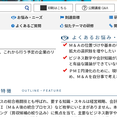
印刷はこちら
公開講座 Q&A
お悩み・ニーズ
到達目標
よくあるご質問
似たテーマの研修
よくあるお悩み
Ｍ＆Ａの位置づけや基本の
拡大の選択肢を増やしたい
、これから行う予定の企業のリ
ビジネス数字や会計知識が
と有益な議論ができていな
ＰＭＩ円滑化のために、現
め、Ｍ＆Ａを自分事で考え
・特徴
OUTLINE・FEATURE
スの総合格闘技とも呼ばれ、要する知識・スキルは経営戦略、会
Ｉ（Ｍ＆Ａ後の統合プロセス）など枚挙にいとまがありません。
ング（買収候補の絞り込み）に焦点を当て、主要なビジネス数字