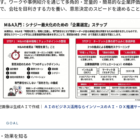
す。ワークや事例紹介を通じて多角的・定量的・簡易的な企業評
で、会社を目利きする力を養い、意思決定のスピードを速めること
記画像は生成ＡＩで作成｜
ＡＩのビジネス活用ならインソースのＡＩ・ＤＸ推進サ
GOAL
・効果を知る