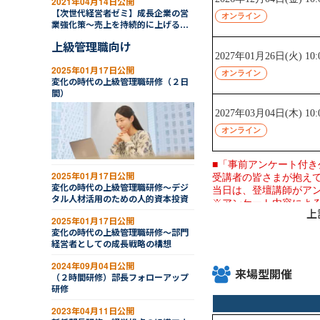
2021年04月14日公開
【次世代経営者ゼミ】成長企業の営
業強化策～売上を持続的に上げる釣
り堀・えさ・腕
上級管理職向け
2025年01月17日公開
変化の時代の上級管理職研修（２日
間）
2025年01月17日公開
変化の時代の上級管理職研修～デジ
タル人材活用のための人的資本投資
上
2025年01月17日公開
変化の時代の上級管理職研修～部門
経営者としての成長戦略の構想
2024年09月04日公開
来場型開催
（２時間研修）部長フォローアップ
研修
2023年04月11日公開