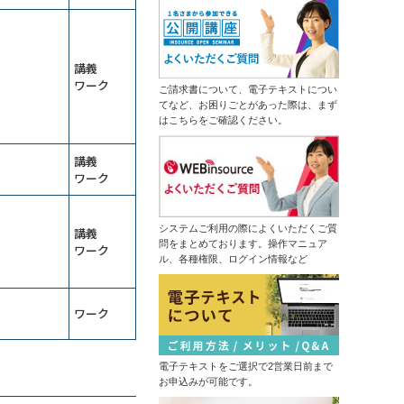
13,500円
14,300円
会員
通常
で自組織専用のGemを作成する
2026年9月7日(月)
オンライン
（半日研修）経営幹部・管理職向け
2026年9月28日(月)
オンライン
生成ＡＩ活用研修～リスクを理解し
講義
運用方針を決める
リスクマネジメント研修～未然に防
（半日研修）デザイン業務内製化の
ワーク
ぐ方法を学ぶ
ご請求書について、電子テキストについ
ための画像生成ＡＩ活用研修
13,500円
14,300円
会員
通常
てなど、お困りごとがあった際は、まず
はこちらをご確認ください。
初心者限定！Copilotで基本操作から
2026年9月7日(月)
オンライン
自業務特化ＡＩ作成まで学ぶ３日間
2026年9月28日(月)
オンライン
集中コース
講義
はじめての業務自動化研修～生成Ａ
レジリエンス研修～しなやかにスト
ワーク
ＩとPythonで１日１時間を生みだす
レスと向き合い、回復力を身につけ
る
13,500円
14,300円
ＤＸ推進のための業務改革研修～デ
会員
通常
ジタル活用の視点を持つ
2026年9月7日(月)
オンライン
システムご利用の際によくいただくご質
講義
問をまとめております。操作マニュア
ワーク
（半日研修）ＡＩ理解研修～人工知
情報セキュリティマネジメント研修
ル、各種権限、ログイン情報など
能にできることを知り、正しく活用
14,300円
14,300円
会員
通常
する
生成ＡＩ推進リーダー育成研修～効
2026年9月7日(月)
オンライン
果的な業務を選びエージェントを作
ワーク
2026年9月14日(月)
オンライン
成する
ChatGPT×データ分析研修～ＡＩド
（半日研修）ＡＩエージェント基礎
リブンな課題解決
研修～自分専用の生成ＡＩで業務を
電子テキストをご選択で2営業日前まで
自動化する
触って高める生成ＡＩリテラシー研
13,500円
14,300円
会員
通常
お申込みが可能です。
修～生成ＡＩパスポート取得の１歩
2026年9月7日(月)
オンライン