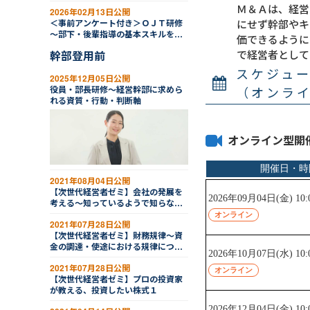
Ｍ＆Ａは、経営
2026年02月13日公開
にせず幹部やキ
＜事前アンケート付き＞ＯＪＴ研修
～部下・後輩指導の基本スキルを習
価できるように
得する
で経営者として
幹部登用前
スケジュ
2025年12月05日公開
（オンラ
役員・部長研修～経営幹部に求めら
れる資質・行動・判断軸
オンライン型開
2021年08月04日公開
【次世代経営者ゼミ】会社の発展を
考える～知っているようで知らな
い！会社法の視点、経営層育成の視
2021年07月28日公開
点、日本型経営の視点
【次世代経営者ゼミ】財務規律～資
金の調達・使途における規律につい
て
2021年07月28日公開
【次世代経営者ゼミ】プロの投資家
が教える、投資したい株式１