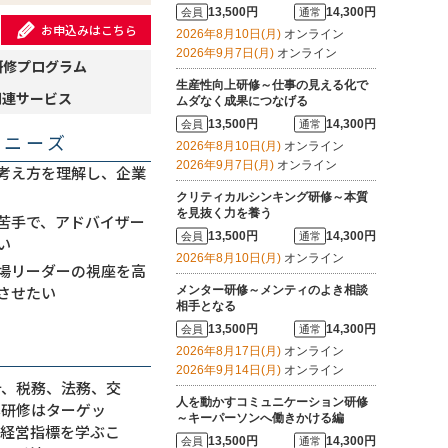
13,500円
14,300円
会員
通常
お申込みはこちら
2026年8月10日(月)
オンライン
2026年9月7日(月)
オンライン
研修プログラム
生産性向上研修～仕事の見える化で
関連サービス
ムダなく成果につなげる
13,500円
14,300円
会員
通常
・ニーズ
2026年8月10日(月)
オンライン
2026年9月7日(月)
オンライン
考え方を理解し、企業
クリティカルシンキング研修～本質
を見抜く力を養う
苦手で、アドバイザー
13,500円
14,300円
会員
通常
い
2026年8月10日(月)
オンライン
場リーダーの視座を高
させたい
メンター研修～メンティのよき相談
相手となる
13,500円
14,300円
会員
通常
2026年8月17日(月)
オンライン
2026年9月14日(月)
オンライン
計、税務、法務、交
人を動かすコミュニケーション研修
本研修はターゲッ
～キーパーソンへ働きかける編
や経営指標を学ぶこ
13,500円
14,300円
会員
通常