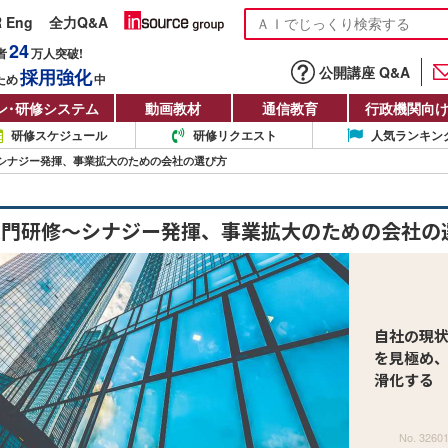
R Eng
全力Q&A
24
者
万人
突破!
公開講座 Q&A
採用強化
ため
中
ン
・
研修システム
動画教材
通信教育
行政機関向
研修スケジュール
研修リクエスト
人気ランキン
シナジー発揮、事業拡大のための会社の選び方
入門研修～シナジー発揮、事業拡大のための会社の
自社の現
を見極め
滑化する
No. 3260