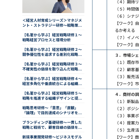
（４）期待リ
（５）時間価
（６）シナジ
＜経営人材育成シリーズ＞マネジメ
【ワーク】自
ント・ストラテジー研修～戦略策定
るか考える
から計画実行まで（２日間）
【名著から学ぶ】経営戦略研修１～
（７）イノベ
戦略経営プロセスと環境分析
【ワーク】自
【名著から学ぶ】経営戦略研修２～
競争優位性を追求する差別化戦略と
３．市場シェ
コスト戦略
（１）既存市
【名著から学ぶ】経営戦略研修３～
不確実性の価値を取り込んだ戦略選
（２）顧客基
択と経営判断
（３）販売活
【名著から学ぶ】経営戦略研修４～
【ワーク】市
経営多角化や垂直統合による組織の
事業拡大
【名著から学ぶ】経営戦略研修５～
４．商材の調
戦略を推進する組織デザインと提
（１）新製品
携・M＆A戦略
戦略思考研修～「意思」「直観」
（２）ポジシ
「論理」で目的達成のシナリオを描
（３）事業ポ
く
ブランディング基礎研修～一貫した
（４）提案力
戦略と戦術で、顧客目線の価値を高
（５）生産活
める
【ワーク】商
新規事業開発研修～ビジネスモデル