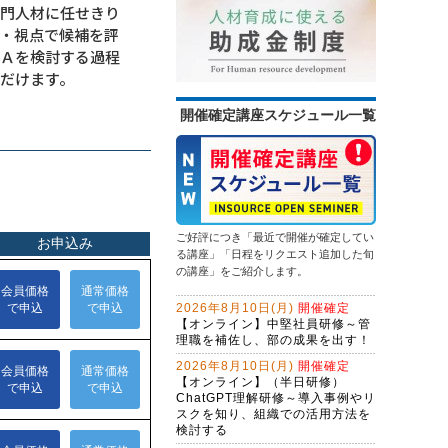
を踏み出す
専門人材に任せきり
2026年9月7日(月)
オンライン
（半日研修）営業向け生成ＡＩ活用
・視点で候補を評
研修～提案書作成・Excel作業を効率
プロジェクトマネジメント基礎研修
化する
＆Ａを検討する過程
生成ＡＩを活用した企画立案ワーク
13,500円
14,300円
会員
通常
だけます。
ショップ～アイデアソンに取り組む
2026年9月14日(月)
オンライン
問合せ対応効率化のためのＡＩエー
開催確定講座スケジュール一覧
はじめての経理実務研修～日次・月
ジェント研修～CopilotとExcel編
次基礎業務編
（２日間）
初心者限定！GeminiでWeb検索・情
13,500円
14,300円
会員
通常
報整理から自業務特化ＡＩ作成まで
2026年9月14日(月)
オンライン
学ぶ３日間集中コース
2026年9月28日(月)
オンライン
生成ＡＩを味方にするWebマーケテ
ィング戦略とAIO・LLMO対応記事作
情報セキュリティ研修～身近な事例
成術～年間6,000件の問合せを獲得す
ご好評につき「最近で開催が確定してい
から社内リスクを抑制する
ChatGPT×Excelレベルアップ研修～
る、インソース流のWeb開発
る講座」「日程をリクエスト追加した旬
マクロ仕様書で、要件定義力を強化
の講座」をご紹介します。
13,500円
14,300円
会員
通常
する
2026年9月14日(月)
オンライン
NotebookLM活用研修～生成ＡＩで
2026年8月10日(月)
開催確定
2026年9月28日(月)
オンライン
スライド作成を自動化する
【オンライン】中堅社員研修～管
理職を補佐し、部の成果を出す！
ＡＩエージェント開発研修～
問題解決研修～ビジネス上の問題を
LangChainで業務プロセスを改善す
解決する
2026年8月10日(月)
開催確定
る（２日間）
【オンライン】（半日研修）
13,500円
14,300円
会員
通常
生成AI活用講座・応用編
ChatGPT理解研修～導入事例やリ
2026年9月28日(月)
オンライン
スクを知り、組織での活用方法を
Claude Cowork実践研修～定型業務
検討する
をＡＩに任せる新しい働き方