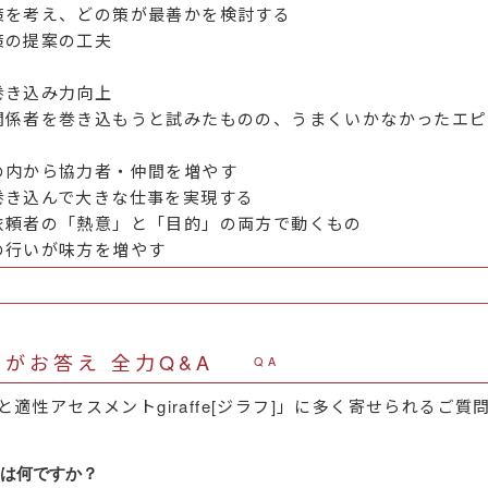
策を考え、どの策が最善かを検討する
策の提案の工夫
巻き込み力向上
関係者を巻き込もうと試みたものの、うまくいかなかったエピ
の内から協力者・仲間を増やす
巻き込んで大きな仕事を実現する
依頼者の「熱意」と「目的」の両方で動くもの
の行いが味方を増やす
がお答え 全力Q&A
QA
適性アセスメントgiraffe[ジラフ]」に多く寄せられるご
] とは何ですか？