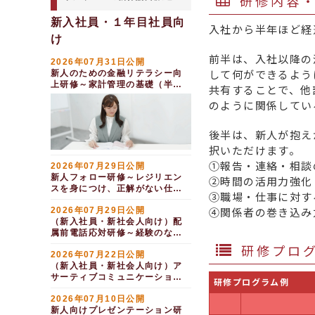
研修内容
新入社員・１年目社員向
入社から半年ほど経
け
前半は、入社以降の
2026年07月31日公開
して何ができるよう
新人のための金融リテラシー向
上研修～家計管理の基礎（半日
共有することで、他
間）
のように関係してい
後半は、新人が抱え
択いただけます。
①報告・連絡・相談
2026年07月29日公開
新人フォロー研修～レジリエン
②時間の活用力強化
スを身につけ、正解がない仕事
③職場・仕事に対す
を乗り越える（１日間）
④関係者の巻き込み
2026年07月29日公開
（新入社員・新社会人向け）配
属前電話応対研修～経験のない
用件にも対応する（１日間）
研修プロ
2026年07月22日公開
（新入社員・新社会人向け）ア
サーティブコミュニケーション
研修プログラム例
研修（１日間）
2026年07月10日公開
新人向けプレゼンテーション研