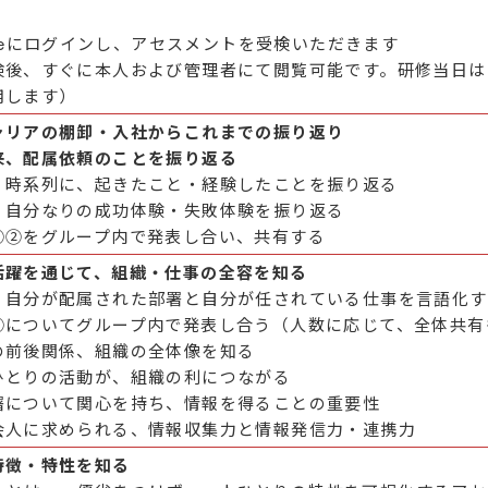
affeにログインし、アセスメントを受検いただきます
検後、すぐに本人および管理者にて閲覧可能です。研修当日は
用します）
ャリアの棚卸・入社からこれまでの振り返り
来、配属依頼のことを振り返る
】時系列に、起きたこと・経験したことを振り返る
】自分なりの成功体験・失敗体験を振り返る
①②をグループ内で発表し合い、共有する
活躍を通じて、組織・仕事の全容を知る
】自分が配属された部署と自分が任されている仕事を言語化す
③についてグループ内で発表し合う（人数に応じて、全体共有
の前後関係、組織の全体像を知る
ひとりの活動が、組織の利につながる
署について関心を持ち、情報を得ることの重要性
会人に求められる、情報収集力と情報発信力・連携力
特徴・特性を知る