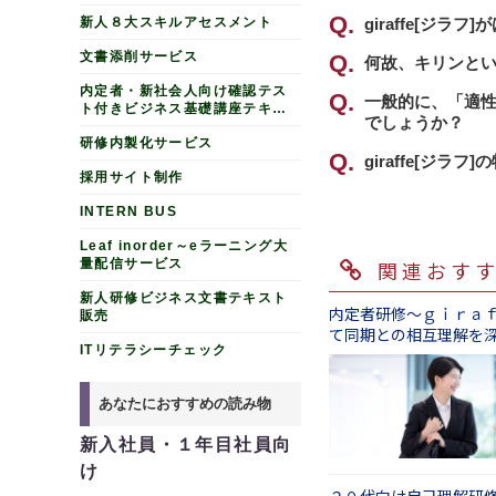
新人８大スキルアセスメント
giraffe[
giraffe[ジ
行動特性などを
文書添削サービス
社員一人ひとり
何故、キリンという
検査」とも呼ん
内定者・新社会人向け確認テス
メント方針の立
キリンのように
一般的に、「適性
ト付きビジネス基礎講座テキス
具体的には
でしょうか？
出す存在になる
ト販売
・社員のキャリ
研修内製化サービス
信じて、本サービ
ライフバランス
自己開示を補助
giraffe[ジ
採用サイト制作
・モチベーショ
新卒・中途採用
人材の「特性」
ス・商品、お金
用いただくこと
INTERN BUS
います。
・チームでの役
Leaf inorder～eラーニング大
・判断志向（論
①
採用時に活用
量配信サービス
関連おす
その他、代表的
・共感力（視点
面談時に結果シ
①論理性や国語
新人研修ビジネス文書テキスト
・自覚している
②
新人～若手の
内定者研修～ｇｉｒａ
販売
の「特性」をは
・考え方・行動
一人一人が会社
て同期との相互理解を
分～15分程の
ITリテラシーチェック
間）
・楽観性、自信
③
部下育成やメ
②「会社に対す
面談で思いや気
できる」、「福
など計40項目
あなたにおすすめの読み物
④
日々仕事に励
の項目より、自
人事が、社員の
に、貴社の社風
新入社員・１年目社員向
論理性や国語力、
け
ん。