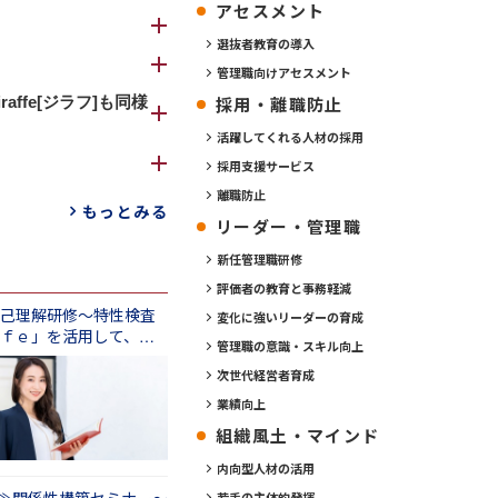
アセスメント
すい環境、考え方・
選抜者教育の導入
「特性を見る適性
採用計画、マネジ
管理職向けアセスメント
採用・離職防止
の可能性を見つけ
fe[ジラフ]も同様
大化につながると
律と独立、ワーク
活躍してくれる人材の採用
いただけるため、
採用支援サービス
間関係、サービ
事戦略の中でご活
離職防止
の特徴だと考えて
もっとみる
リーダー・管理職
新任管理職研修
）、
ります。
評価者の教育と事務軽減
ので、その人本来
己理解研修～特性検査
変化に強いリーダーの育成
もないので、10
す。
ｆｅ」を活用して、深
管理職の意識・スキル向上
を知る（半日間）
「興味深い仕事が
次世代経営者育成
ください。
る」など計35個
業績向上
の回答結果をもと
用できます。
組織風土・マインド
ます。
 には含まれていませ
内向型人材の活用
若手の主体的発揮