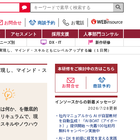
お問合せ
商談予約
お電話
け
アセスメント
採用支援
人事部門コンサル
ニーズ別
DX・IT
新作研修
グを実現し、マインド・スキルともにレベルアップする編（１日間）
本研修をご検討中の方はこちら
実現し、マインド・ス
お問合せ
商談予約
インソースからの新着メッセージ
2026/7/28更新
質は何か、を徹底的
社内マニュアルから AI が自習教材
カリキュラムで、現
を自動生成！「AI BOAT（アイボー
つスキルやノウハウ
ト）」提供開始 ～先着100社初月
無料キャンペーン実施中
AI・DX を前提に経営を変える実践