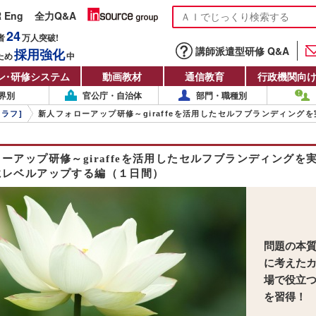
R Eng
全力Q&A
24
者
万人
突破!
講師派遣型研修 Q&A
採用強化
ため
中
ン
・
研修システム
動画教材
通信教育
行政機関向
界別
官公庁・自治体
部門・職種別
ジラフ]
新人フォローアップ研修～giraffeを活用したセルフブランディン
ーアップ研修～giraffeを活用したセルフブランディングを
にレベルアップする編（１日間）
問題の本
に考えた
場で役立
を習得！