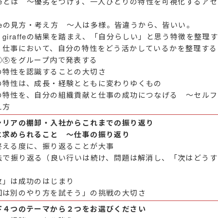
affeとは ～優劣をつけず、一人ひとりの特性を可視化するア
affeの見方・考え方 ～人は多様。皆違うから、皆いい。
giraffeの結果を踏まえ、「自分らしい」と思う特徴を整理
】仕事において、自分の特性をどう活かしているかを整理する
④⑤をグループ内で発表する
の特性を認識することの大切さ
の特性は、成長・経験とともに変わりゆくもの
の特性を、自分の組織貢献と仕事の成功につなげる ～セルフ
え方
ャリアの棚卸・入社からこれまでの振り返り
に求められること ～仕事の振り返り
終える度に、振り返ることが大事
T法で振り返る（良い行いは続け、問題は解消し、「次はどう
）
敗」は成功のはじまり
回は別のやり方を試そう」の挑戦の大切さ
下４つのテーマから２つをお選びください