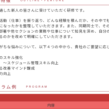
・特徴
OUTLINE・FEATURE
過した新人の皆さんに受けていただく研修です。
活動（仕事）を振り返り、どんな経験を積んだか、その中で
になったかを整理していただきます。また、同期同士で、そ
部署や他セクションの業務や仕事について知見を深め、自分
るのかを改めて明確にしていただきます。
がちな悩みについて、以下４つの中から、貴社のご要望に応
のスキル強化
 ～スケジュール管理スキル向上
る改善マインド醸成
力向上
グラム例
PROGRAM
内容