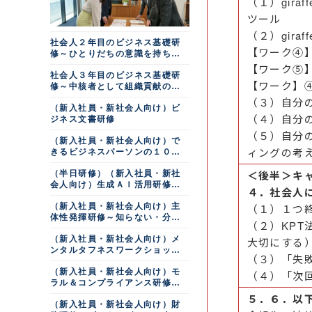
（１）gir
ツール
（２）gir
社会人２年目のビジネス基礎研
【ワーク④】
修～ひとりだちの意識を持ち後
輩の見本になる
【ワーク⑤
社会人３年目のビジネス基礎研
【ワーク】
修～中核者として組織貢献の幅
を広げる
（３）自分
（新入社員・新社会人向け）ビ
（４）自分
ジネス文書研修
（５）自分
（新入社員・新社会人向け）で
ィングの考
きるビジネスパーソンの１０の
心得・行動～職場の常識編
＜後半＞キ
（半日研修）（新入社員・新社
会人向け）生成ＡＩ活用研修～
４．社会人
社会人に必要なＡＩリテラシー
（新入社員・新社会人向け）主
（１）１つ
を身につける
体性発揮研修～知らない・分か
（２）KP
らないからの踏み出し方
（新入社員・新社会人向け）メ
大切にする
ンタルタフネスワークショップ
（３）「失
～トリセツを用いて自分らしい
（新入社員・新社会人向け）モ
不安との向き合い方を学ぶ
（４）「次
ラル＆コンプライアンス研修～
不祥事・情報漏えいと組織への
５．６．以
（新入社員・新社会人向け）財
損害