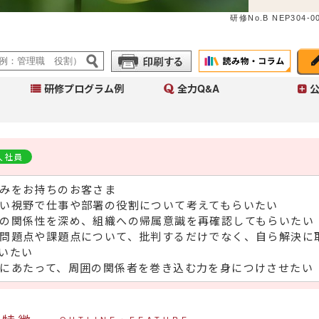
研修No.B NEP304-00
研修プログラム例
全力Q&A
入社員
A
イ
みをお持ちのお客さま
へ
い視野で仕事や部署の役割について考えてもらいたい
コ
の関係性を深め、組織への帰属意識を再確認してもらいたい
Ａ
～
問題点や課題点について、批判するだけでなく、自ら解決に
入
いたい
にあたって、周囲の関係者を巻き込む力を身につけさせたい