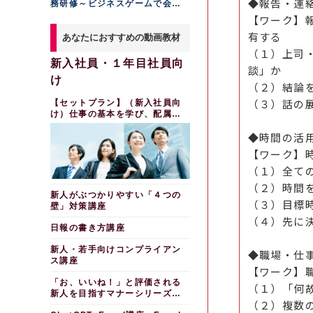
◆報告・連
務研修～ビジネスゲームで会社
経営の視点から実践的に学ぶ
【ワーク】
有する
あなたにおすすめの動画教材
（１）上司
新入社員・１年目社員向
談」か
け
（２）結論
（３）話の
【セットプラン】（新入社員向
け）仕事の基本を学び、配属後
すぐに自信を持って動けるよう
◆時間の活
になる
【ワーク】
（１）全て
（２）時間
新人がぶつかりやすい「４つの
（３）目標
壁」対策講座
（４）先に
日報の書き方講座
新人・若手向けコンプライアン
◆職場・仕
ス講座
【ワーク】
「お、いいね！」と評価される
（１）「何
新人を目指すマナーシリーズ～
（２）複数
報告・連絡・相談編～（スライ