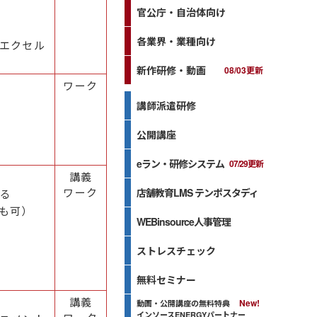
官公庁・自治体向け
各業界・業種向け
エクセル
新作研修・動画
08/03更新
ワーク
講師派遣研修
公開講座
eラン・研修システム
07/29更新
講義
ワーク
店舗教育LMS テンポスタディ
る
も可）
WEBinsource人事管理
ストレスチェック
無料セミナー
講義
動画・公開講座の無料特典
インソースENERGYパートナー