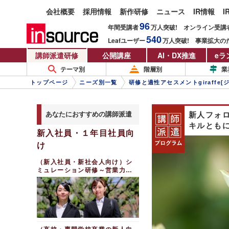
会社概要
採用情報
新作研修
ニュース
IR情報
I
96
年間受講者
万人
突破!
オンライン受講
540
Leafユーザー
万人
突破!
事業拡大の
講師派遣研修
公開講座
AI・DX推進
eラ
テーマ別
階層別
業
トップページ
ニーズ別一覧
研修と適性アセスメントgiraffe[
あなたにおすすめの講師派遣
新人フォロ
キルとも
新入社員・１年目社員向
け
（新入社員・新社会人向け）シ
ミュレーション研修～営業力強
化編（２日間）