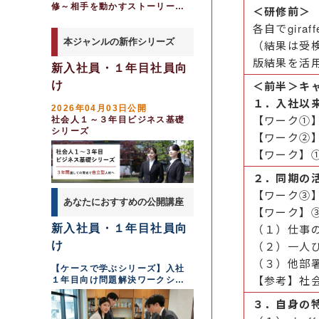
修～相手を動かすストーリー設
＜研修前＞
計を身につける（１日間）
各自でgir
本ジャンルの新作シリーズ
（結果は受
版結果を活
新入社員・１年目社員向
＜前半＞キ
け
１．入社以
2026年04月03日公開
【ワーク①
社会人１～３年目ビジネス基礎
シリーズ
【ワーク②
【ワーク】
２．同期の
【ワーク③
あなたにおすすめの公開講座
【ワーク】
（１）仕事
新入社員・１年目社員向
（２）一人
け
（３）他部
【ケースで学ぶシリーズ】入社
【参考】社
１年目向け問題解決ワークショ
ップ
３．自身の