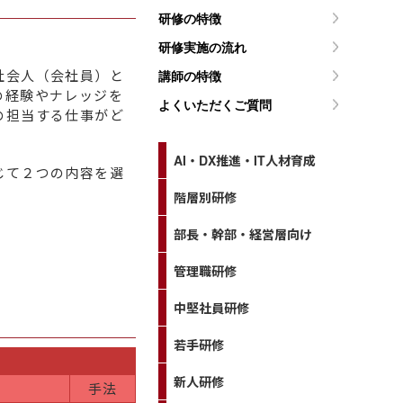
研修の特徴
研修実施の流れ
社会人（会社員）と
講師の特徴
の経験やナレッジを
よくいただくご質問
の担当する仕事がど
AI・DX推進・IT人材育成
じて２つの内容を選
階層別研修
部長・幹部・経営層向け
管理職研修
中堅社員研修
若手研修
新人研修
手法