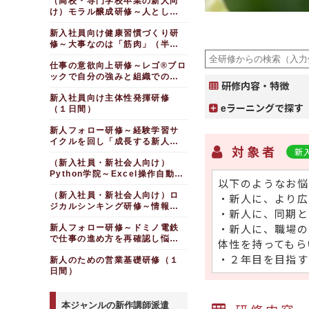
（高校・専門学校卒業の新人向
け）モラル醸成研修～人として
正しい行動をとる（１日間）
新入社員向け健康習慣づくり研
修～大事なのは「筋肉」（半日
間）
仕事の意欲向上研修～レゴ®ブロ
ックで自分の強みと組織での活
研修内容・特徴
かし方を考える（半日間）
新入社員向け主体性発揮研修
eラーニングで探す
（１日間）
新人フォロー研修～経験学習サ
イクルを回し「成長する新人」
対象者
新
を目指す（１日間）
（新入社員・新社会人向け）
Python学院～Excel操作自動化
以下のようなお悩
編（１日間）
（新入社員・新社会人向け）ロ
・新人に、より広
ジカルシンキング研修～情報を
・新人に、同期と
整理し、結論を導く
・新人に、職場の
新人フォロー研修～ドミノ電鉄
で仕事の進め方を再確認し悩み
体性を持ってもら
を解決する（１日間）
・２年目を目指す
新人のための営業基礎研修（１
日間）
本ジャンルの新作講師派遣