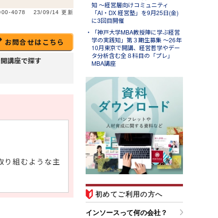
知 ～経営層向けコミュニティ
「AI・DX 経営塾」を9月25日(金)
00-4078
23/09/14 更新
に3回目開催
「神戸大学MBA教授陣に学ぶ経営
学の実践知」第３期生募集 ～26年
お問合せはこちら
10月東京で開講、経営哲学やデー
タ分析含む全８科目の「プレ」
公開講座で探す
MBA講座
ug.07
ンソースブログ「東へ西
」
ラム「調べる時間を短縮する
Ｉエージェント活用事例４選
営業準備・移動判断・備品購
取り組むような主
を効率化する」のご紹介
初めてご利用の方へ
インソースって何の会社？