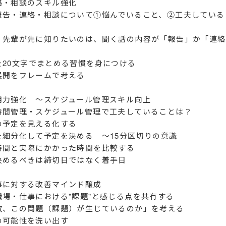
絡・相談のスキル強化
報告・連絡・相談について①悩んでいること、②工夫している
・先輩が先に知りたいのは、聞く話の内容が「報告」か「連絡
を20文字でまとめる習慣を身につける
展開をフレームで考える
用力強化 ～スケジュール管理スキル向上
時間管理・スケジュール管理で工夫していることは？
の予定を見える化する
を細分化して予定を決める ～15分区切りの意識
時間と実際にかかった時間を比較する
決めるべきは締切日ではなく着手日
事に対する改善マインド醸成
職場・仕事における"課題"と感じる点を共有する
故、この問題（課題）が生じているのか」を考える
の可能性を洗い出す