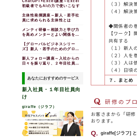
ChatGPT×Excel講座～Excel
ド付き）
（３）解決
初級者でもAIの力で使いこなす
（４）解決
主体性発揮講座～新人・若手社
員に求められる主体性とは
◆関係者の
メンティ研修～相談力と学び力
【ワーク】
を高めメンターとよい関係を築
く（冊子教材・テスト付き）
共有する
【グローバルビジネスシリー
（１）新人
ズ】新人・若手のためのグロー
バルマインド講座～グローバル
（２）人を
新人フォロー講座～入社からの
人材に必要な視点と行動を理解
（３）人は
日々を振り返り、２年目社員に
する
なることを意識する（スライド
（４）日頃
付き
あなたにおすすめのサービス
７．まとめ
新入社員・１年目社員向
け
研修のプロ
giraffe（ジラフ）
お客さまから「研修と
おります。
giraffe[ジラフ