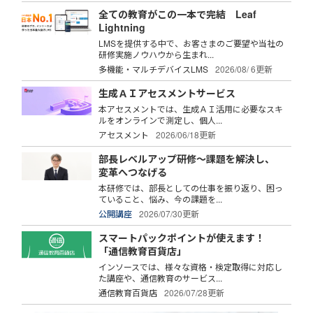
全ての教育がこの一本で完結 Leaf
Lightning
LMSを提供する中で、お客さまのご要望や当社の
研修実施ノウハウから生まれ...
多機能・マルチデバイスLMS
2026/08/ 6更新
生成ＡＩアセスメントサービス
本アセスメントでは、生成ＡＩ活用に必要なスキ
ルをオンラインで測定し、個人...
アセスメント
2026/06/18更新
部長レベルアップ研修～課題を解決し、
変革へつなげる
本研修では、部長としての仕事を振り返り、困っ
ていること、悩み、今の課題を...
公開講座
2026/07/30更新
スマートパックポイントが使えます！
「通信教育百貨店」
インソースでは、様々な資格・検定取得に対応し
た講座や、通信教育のサービス...
通信教育百貨店
2026/07/28更新