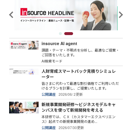
insource AI agent
課題・テーマ・不明点を分析し、最適なご提案・
ご回答をいたします。
AI検索モード
人財育成スマートパック見積りシミュレ
ーター
皆さまに代わって最適な割引価格でご利用いただ
けるプランを計算し、ご提案いたします。
公開講座
2026/06/ 2更新
新規事業開発研修～ビジネスモデルキャ
ンバスを使って新規開発を考える
本研修では、ＣＸ（カスタマーエクスペリエン
ス）起点での新規事業開発の進め...
公開講座
2026/07/30更新