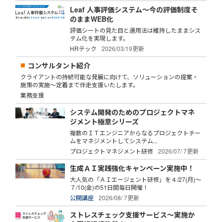
Leaf 人事評価システム～今の評価制度そ
のままWEB化
評価シートの見た目と運用法は維持したままシス
テム化を実現します。
HRテック
2026/03/19更新
コンサルタント紹介
クライアントの持続可能な発展に向けて、ソリューションの提案・
施策の実施～定着まで伴走支援いたします。
業務支援
システム開発のためのプロジェクトマネ
ジメント極意シリーズ
複数のＩＴエンジニアからなるプロジェクトチー
ムをマネジメントしてシステム...
プロジェクトマネジメント研修
2026/07/ 7更新
生成ＡＩ実践強化キャンペーン実施中！
大人気の「ＡＩエージェント研修」を４/27(月)～
７/10(金)の51日間毎日開催！
公開講座
2026/08/ 7更新
ストレスチェック支援サービス～実施か