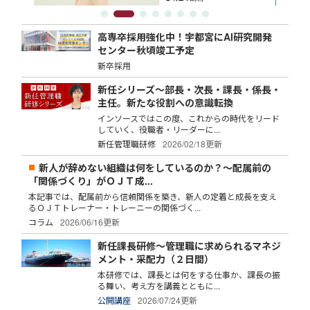
高専卒採用強化中！宇都宮にAI研究開発
センター秋頃竣工予定
新卒採用
新任シリーズ～部長・次長・課長・係長・
主任。新たな役割への意識転換
インソースではこの度、これからの時代をリード
していく、役職者・リーダーに...
新任管理職研修
2026/02/18更新
新人が辞めない組織は何をしているのか？～配属前の
「関係づくり」がＯＪＴ成...
本記事では、配属前から信頼関係を築き、新人の定着と成長を支え
るＯＪＴトレーナー・トレーニーの関係づく...
コラム
2026/06/16更新
新任課長研修～管理職に求められるマネジ
メント・采配力（２日間）
本研修では、課長とは何をする仕事か、課長の振
る舞い、考え方を講義とともに...
公開講座
2026/07/24更新