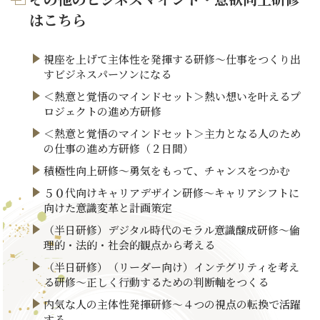
はこちら
視座を上げて主体性を発揮する研修～仕事をつくり出
すビジネスパーソンになる
＜熱意と覚悟のマインドセット＞熱い想いを叶えるプ
ロジェクトの進め方研修
＜熱意と覚悟のマインドセット＞主力となる人のため
の仕事の進め方研修（２日間）
積極性向上研修～勇気をもって、チャンスをつかむ
５０代向けキャリアデザイン研修～キャリアシフトに
向けた意識変革と計画策定
（半日研修）デジタル時代のモラル意識醸成研修～倫
理的・法的・社会的観点から考える
（半日研修）（リーダー向け）インテグリティを考え
る研修～正しく行動するための判断軸をつくる
内気な人の主体性発揮研修～４つの視点の転換で活躍
する