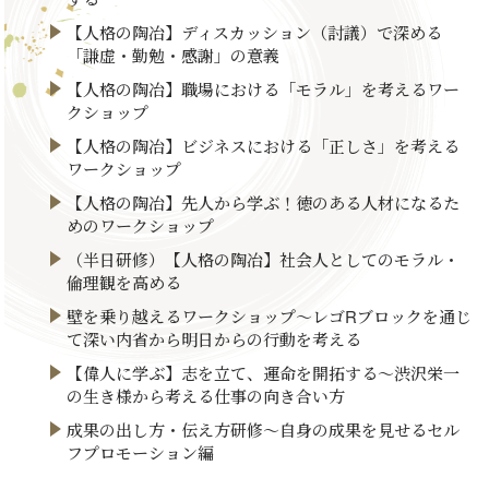
【人格の陶冶】ディスカッション（討議）で深める
「謙虚・勤勉・感謝」の意義
【人格の陶冶】職場における「モラル」を考えるワー
クショップ
【人格の陶冶】ビジネスにおける「正しさ」を考える
ワークショップ
【人格の陶冶】先人から学ぶ！徳のある人材になるた
めのワークショップ
（半日研修）【人格の陶冶】社会人としてのモラル・
倫理観を高める
壁を乗り越えるワークショップ～レゴRブロックを通じ
て深い内省から明日からの行動を考える
【偉人に学ぶ】志を立て、運命を開拓する～渋沢栄一
の生き様から考える仕事の向き合い方
成果の出し方・伝え方研修～自身の成果を見せるセル
フプロモーション編