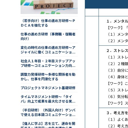
（若手向け）仕事の進め方研修～Ｐ
１．メンタ
ＤＣＡを強化する
【ワーク】
仕事の進め方研修（事務職・復職者
（１）メン
向け）
（２）メン
変化の時代の仕事の進め方研修～ア
２．ストレ
ジャイルに働くコミュニケーション
術
（１）スト
社会人１年目・２年目ステップアッ
（２）２種
プ研修～コミュニケーション力向上
編
（３）自分
調整力発揮研修～多様な関係者を動
（４）身体
かし、仕事を円滑化する
【ワーク】
プロジェクトマネジメント基礎研修
（５）スト
（６）気分
タイムマネジメント研修～「タイ
パ」向上で成果を最大化させる実践
【ワーク】
ノウハウ
（半日研修）（外国人向け）ゲンバ
３．考え方
で使える日本語コミュニケーション
研修（全１２回／事後課題つき）
（１）よく
【偉人に学ぶ】志を立て、運命を開
（２）考え