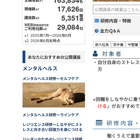
※1
名
17,626
開催数
※1
回
5,351
種
講座数
※2
類
研修内容・特徴
29,084
WEBinsource
社
ご利用社数
※2
全力Ｑ&Ａ
※1
2025年7月～2026年6月
※2
2026年6月末時点
新入社員
若手層
中堅層
対象者
あなたにおすすめの公開講座
自分自身のストレス
メンタルヘルス
方
メンタルヘルス研修～セルフケア
※困難をしなやかに乗
ける
」がおすすめで
メンタルヘルス研修～ラインケア
研修内容
レジリエンス研修～しなやかにスト
レスと向き合い回復力を身につける
働くうえで重要
リーダーのためのレジリエンス研修