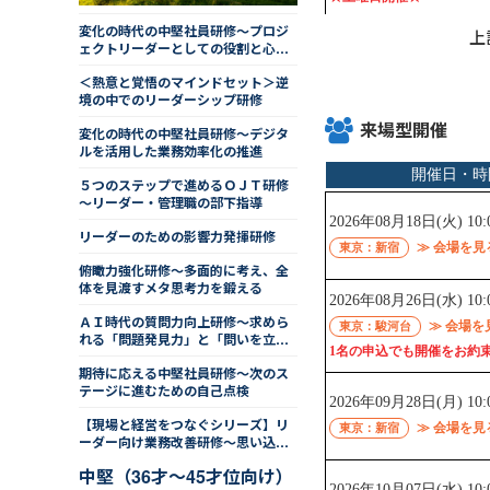
変化の時代の中堅社員研修～プロジ
上
ェクトリーダーとしての役割と心構
え
＜熱意と覚悟のマインドセット＞逆
境の中でのリーダーシップ研修
来場型開催
変化の時代の中堅社員研修～デジタ
ルを活用した業務効率化の推進
５つのステップで進めるＯＪＴ研修
～リーダー・管理職の部下指導
リーダーのための影響力発揮研修
俯瞰力強化研修～多面的に考え、全
体を見渡すメタ思考力を鍛える
ＡＩ時代の質問力向上研修～求めら
れる「問題発見力」と「問いを立て
る力」
期待に応える中堅社員研修～次のス
テージに進むための自己点検
【現場と経営をつなぐシリーズ】リ
ーダー向け業務改善研修～思い込み
を排した手法を学ぶ
中堅（36才～45才位向け）