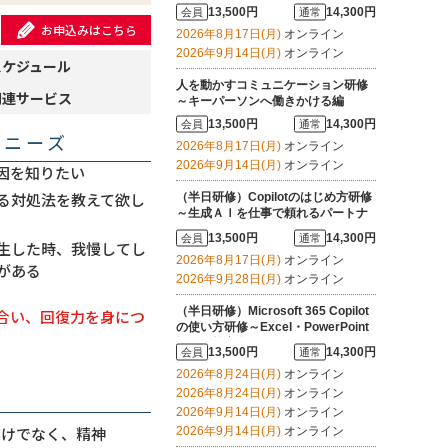
13,500円
14,300円
会員
通常
お申込みはこちら
2026年8月17日(月)
オンライン
2026年9月14日(月)
オンライン
スケジュール
人を動かすコミュニケーション研修
関連サービス
～キーパーソンへ働きかける編
13,500円
14,300円
会員
通常
・ニーズ
2026年8月17日(月)
オンライン
2026年9月14日(月)
オンライン
因を知りたい
る対処法を教えて欲し
（半日研修）Copilotのはじめ方研修
～生成ＡＩを仕事で頼れるパートナ
ーにする
13,500円
14,300円
会員
通常
生した時、我慢してし
2026年8月17日(月)
オンライン
がある
2026年9月28日(月)
オンライン
（半日研修）Microsoft 365 Copilot
合い、回復力を身につ
の使い方研修～Excel・PowerPoint
操作を効率化する
13,500円
14,300円
会員
通常
2026年8月24日(月)
オンライン
2026年8月24日(月)
オンライン
2026年9月14日(月)
オンライン
だけでなく、精神
2026年9月14日(月)
オンライン