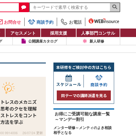
お問合せ
商談予約
お電話
け
アセスメント
採用支援
人事部門コンサル
グ
公開講座カタログ
新人研修
本研修をご検討中の方はこちら
スケジュール
商談予約
同テーマの講師派遣を見る
ストレスのメカニズ
の思考のクセを理解
お得にご受講可能な講座一覧
のストレスをコント
～マンデー割引
る方法を学ぶ
メンター研修～メンティのよき相談
000 9914006
26/07/24 更新
相手となる