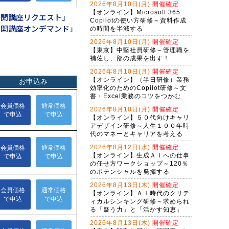
2026年8月10日(月)
開催確定
生成AI活用講座・基礎編
【オンライン】Microsoft 365
公開講座リクエスト」
Copilotの使い方研修～資料作成
公開講座オンデマンド」
Ｇ検定対策研修～現代に必須のＡＩ
の時間を半減する
リテラシー（２日間）
2026年8月10日(月)
開催確定
【東京】中堅社員研修～管理職を
アプリを作れる自分になる！生成Ａ
補佐し、部の成果を出す！
Ｉで仕事を変えるバイブコーディン
グ研修（２日間）
2026年8月10日(月)
開催確定
（半日研修）ＡＩ時代の構文リテラ
【オンライン】（半日研修）業務
シー向上研修～アレクサンドラ・ア
効率化のためのCopilot研修～文
ミラーゼ構文で考える
書・Excel業務のコツをつかむ
バイブコーディング体験研修～ＡＩ
の力でプログラムを自動作成する
2026年8月10日(月)
開催確定
【オンライン】５０代向けキャリ
（半日研修）締切を知らせるＡＩ秘
アデザイン研修～人生１００年時
書作成研修～Copilot Studioで業務自
代のマネーとキャリアを考える
動化
2026年8月12日(水)
開催確定
ChatGPT×Pythonプログラミング研
【オンライン】生成ＡＩへの仕事
修～Excel・WEB操作自動化編（３
の任せ方ワークショップ～120％
日間）
Gemini実践者向け！NotebookLM資
のポテンシャルを発揮する
料作成からGem構築まで学ぶ３日間
2026年8月13日(木)
開催確定
集中コース
【オンライン】ＡＩ時代のクリテ
Copilot実践者向け！Excel自動化か
ィカルシンキング研修～求められ
らＡＩエージェント構築まで学ぶ３
る「疑う力」と「活かす知恵」
日間集中コース
（半日研修）（新入社員・新社会人
2026年8月13日(木)
開催確定
向け）生成ＡＩ活用研修～社会人に