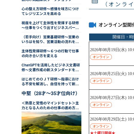
（オンラ
心の整え方研修～感情を味方につけ
てレジリエンスを高める
視座を上げて主体性を発揮する研修
オンライン型開
～仕事をつくり出すビジネスパーソ
ンになる
（若手向け）営業基礎研修～営業の
いろはを知り、営業活動の流れを学
ぶ
主体性発揮研修～６つの行動で仕事
の向き合い方を変える
ChatGPTを活用したビジネス文書研
修～文書作成の新スタンダードを学
ぶ
はじめてのＯＪＴ研修～指導におけ
る不安を解消し、自信を持って新
人・後輩指導を行う
中堅（28才～35才位向け）
＜熱意と覚悟のマインドセット＞主
力となる人のための仕事の進め方研
修（２日間）