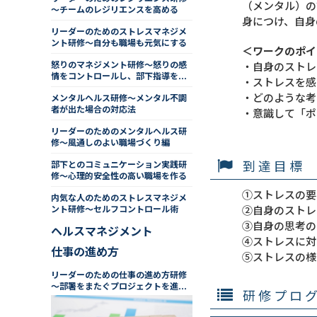
（メンタル）の
～チームのレジリエンスを高める
身につけ、自身
リーダーのためのストレスマネジメ
ント研修～自分も職場も元気にする
＜ワークのポイ
怒りのマネジメント研修～怒りの感
・自身のストレ
情をコントロールし、部下指導を行
・ストレスを感
う
・どのような考
メンタルヘルス研修～メンタル不調
者が出た場合の対応法
・意識して「ポ
リーダーのためのメンタルヘルス研
修～風通しのよい職場づくり編
到達目標
部下とのコミュニケーション実践研
修～心理的安全性の高い職場を作る
①ストレスの要
内気な人のためのストレスマネジメ
ント研修～セルフコントロール術
②自身のストレ
③自身の思考の
ヘルスマネジメント
④ストレスに対
仕事の進め方
⑤ストレスの様
リーダーのための仕事の進め方研修
～部署をまたぐプロジェクトを進め
研修プロ
る