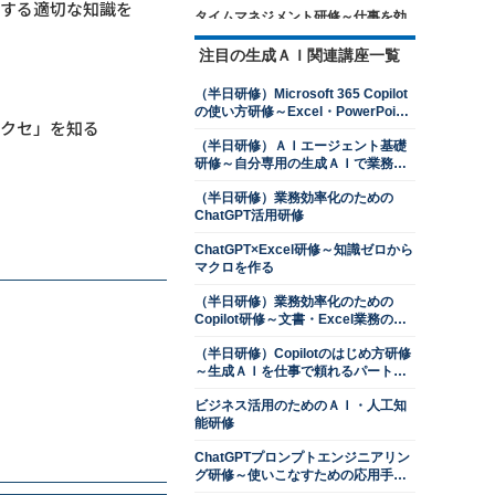
関する適切な知識を
タイムマネジメント研修～仕事を効
率的に進めるための時間管理を学ぶ
注目の生成ＡＩ関連講座一覧
13,500円
14,300円
会員
通常
2026年8月24日(月)
オンライン
（半日研修）Microsoft 365 Copilot
の使い方研修～Excel・PowerPoint
ロジカルシンキング研修
のクセ」を知る
操作を効率化する
13,500円
14,300円
会員
通常
（半日研修）ＡＩエージェント基礎
研修～自分専用の生成ＡＩで業務を
2026年8月24日(月)
オンライン
自動化する
2026年9月28日(月)
オンライン
（半日研修）業務効率化のための
ChatGPT活用研修
目標管理研修～目標達成に向けた継
続的なマネジメント
ChatGPT×Excel研修～知識ゼロから
マクロを作る
13,500円
14,300円
会員
通常
2026年8月24日(月)
オンライン
（半日研修）業務効率化のための
Copilot研修～文書・Excel業務のコ
交渉力向上研修～ネゴシエーション
ツをつかむ
スキルを上達させる
（半日研修）Copilotのはじめ方研修
13,500円
14,300円
会員
通常
～生成ＡＩを仕事で頼れるパートナ
ーにする
2026年8月24日(月)
オンライン
ビジネス活用のためのＡＩ・人工知
2026年9月28日(月)
オンライン
能研修
判断力強化研修～８つの観点で意思
ChatGPTプロンプトエンジニアリン
決定ができる管理職になる
グ研修～使いこなすための応用手法
を学ぶ
13,500円
14,300円
会員
通常