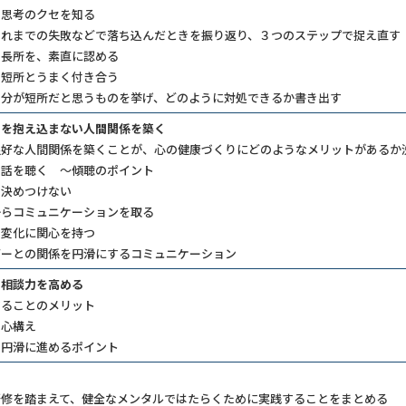
の思考のクセを知る
これまでの失敗などで落ち込んだときを振り返り、３つのステップで捉え直す
の長所を、素直に認める
の短所とうまく付き合う
自分が短所だと思うものを挙げ、どのように対処できるか書き出す
スを抱え込まない人間関係を築く
良好な人間関係を築くことが、心の健康づくりにどのようなメリットがあるか
の話を聴く ～傾聴のポイント
を決めつけない
からコミュニケーションを取る
の変化に関心を持つ
バーとの関係を円滑にするコミュニケーション
の相談力を高める
することのメリット
の心構え
を円滑に進めるポイント
研修を踏まえて、健全なメンタルではたらくために実践することをまとめる