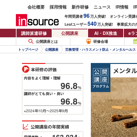
会社概要
採用情報
新作研修
ニュース
IR情報
I
96
年間受講者
万人
突破!
オンライン受講
540
Leafユーザー
万人
突破!
事業拡大の
講師派遣研修
公開講座
AI・DX推進
eラ
公開講座とは
研修会場
トップページ
公開講座
労務管理・ハラスメント防止・メンタルヘルス
メンタ
本研修の評価
内容をよく理解・理解
96.8
％
講師がとても良い・良い
96.8
％
※2024年10月～2025年9月
公開講座の年間実績
163,834
受講者数