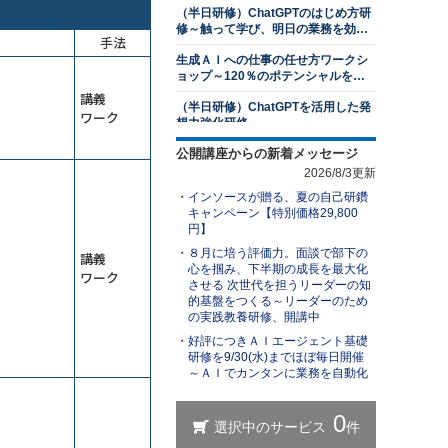
（半日研修）ChatGPTのはじめ方研
2026年8月24日(月)
オンライン
修～触って学び、明日の業務を効率
手法
2026年9月28日(月)
オンライン
化する
生成ＡＩへの仕事の任せ方ワークシ
プレゼンテーション研修～相手を動
ョップ～120％のポテンシャルを発
かす３つの要素を習得する
揮する
講義
（半日研修）ChatGPTを活用した発
13,500円
14,300円
会員
通常
ワーク
想力強化研修
2026年8月31日(月)
オンライン
公開講座からの新着メッセージ
業務効率化のためのGemini研修～
若手社員研修～主体性の発揮
Googleアプリとの連携で作業時間を
2026/8/3更新
削減する
13,500円
14,300円
会員
通常
インソースが贈る、夏の自己研鑽
ＡＩエージェント基礎研修～自分専
2026年8月31日(月)
オンライン
キャンペーン【特別価格29,800
用の生成ＡＩで業務を自動化する
円】
アサーティブコミュニケーション研
（半日研修）ChatGPT×Excel研修～
８月に培う評価力。面談で部下の
講義
修～自他尊重のスタンスで言いにく
身近なExcel業務から始めるＡＩ活用
心を掴み、下半期の成長を最大化
いことを伝える
ワーク
13,500円
14,300円
会員
通常
させる 次世代を担うリーダーの知
ChatGPTを活用したビジネス文書研
的基盤をつくる～リーダーのため
2026年8月31日(月)
オンライン
修～文書作成の新スタンダードを学
の実践教養研修、開講中
ぶ
１対１面談研修～部下のキャリア開
好評につきＡＩエージェント基礎
生成ＡＩを活用した業務改善研修～
発支援編
研修を9/30(水)までほぼ毎日開催
業務を可視化し、ＡＩに置き換え組
～ＡＩでカンタンに業務を自動化
織展開する
13,500円
14,300円
会員
通常
（半日研修）ChatGPT理解研修～導
2026年8月31日(月)
オンライン
入事例やリスクを知り、組織での活
用方法を検討する
レジリエンス研修～しなやかにスト
【ＡＩと働く】研修担当者レベルア
レスと向き合い、回復力を身につけ