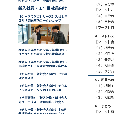
拓する～渋沢栄一の生き様から考え
（３）自分
る仕事の向き合い方
新入社員・１年目社員向け
【ワーク】
（４）自分
【ケースで学ぶシリーズ】入社１年
目向け問題解決ワークショップ
（５）自分
【ワーク】
４．ストレ
【ワーク】
（１）相手
社会人２年目のビジネス基礎研修～
（２）相手
ひとりだちの意識を持ち後輩の見本
になる
（３）普段
社会人３年目のビジネス基礎研修～
（４）相手
中核者として組織貢献の幅を広げる
（５）メン
（新入社員・新社会人向け）ビジネ
ス文書研修
５．周囲へ
（１）相談
（新入社員・新社会人向け）できる
ビジネスパーソンの１０の心得・行
（２）相談
動～職場の常識編
（３）相談
（半日研修）（新入社員・新社会人
向け）生成ＡＩ活用研修～社会人に
必要なＡＩリテラシーを身につける
６．まとめ
（新入社員・新社会人向け）主体性
【ワーク】
発揮研修～知らない・分からないか