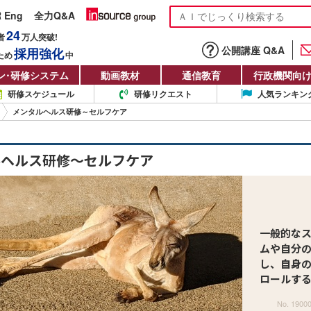
R Eng
全力Q&A
24
者
万人
突破!
公開講座 Q&A
採用強化
ため
中
ン
・
研修システム
動画教材
通信教育
行政機関向
研修スケジュール
研修リクエスト
人気ランキン
メンタルヘルス研修～セルフケア
ルヘルス研修～セルフケア
一般的な
ムや自分
し、自身
ロールす
No. 1900