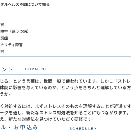
ンタルヘルス不調について知る
症
病
障害
性障害（躁うつ病）
失調症
ソナリティ障害
障害
メント
COMMENT
じる」という言葉は、世間一般で使われています。しかし「ストレ
体調に影響を与えているのか、という点をきちんと理解している
うか。
く対処するには、まずストレスそのものを理解することが近道で
ークを通し、新たなストレス対処法を知ることにもつながります。
え、新たな対処法を見つけていただく研修です。
ール・お申込み
SCHEDULE・