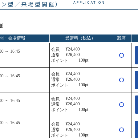
イン型／来場型開催）
APPLICATION
催