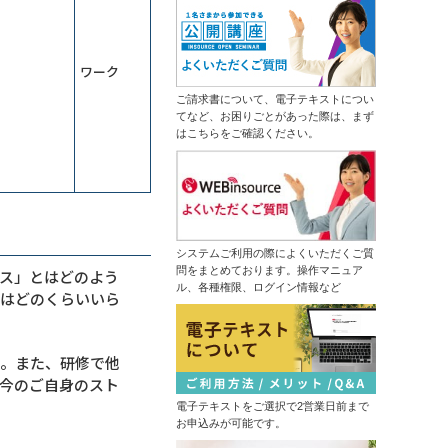
13,500円
14,300円
会員
通常
で自組織専用のGemを作成する
2026年9月7日(月)
オンライン
（半日研修）経営幹部・管理職向け
2026年9月28日(月)
オンライン
生成ＡＩ活用研修～リスクを理解し
ワーク
運用方針を決める
生産性向上研修～仕事の見える化で
（半日研修）デザイン業務内製化の
ムダなく成果につなげる
ご請求書について、電子テキストについ
ための画像生成ＡＩ活用研修
てなど、お困りごとがあった際は、まず
13,500円
14,300円
会員
通常
はこちらをご確認ください。
初心者限定！Copilotで基本操作から
2026年9月7日(月)
オンライン
自業務特化ＡＩ作成まで学ぶ３日間
集中コース
情報セキュリティマネジメント研修
はじめての業務自動化研修～生成Ａ
14,300円
14,300円
会員
通常
ＩとPythonで１日１時間を生みだす
2026年9月7日(月)
オンライン
ＤＸ推進のための業務改革研修～デ
2026年9月14日(月)
オンライン
ジタル活用の視点を持つ
システムご利用の際によくいただくご質
中堅社員研修～管理職を補佐し、部
問をまとめております。操作マニュア
ス」とはどのよう
ChatGPT×データ分析研修～ＡＩド
の成果を出す！
ル、各種権限、ログイン情報など
リブンな課題解決
方はどのくらいいら
13,500円
14,300円
会員
通常
生成ＡＩ推進リーダー育成研修～効
2026年9月7日(月)
オンライン
果的な業務を選びエージェントを作
成する
す。また、研修で他
プロジェクトマネジメント基礎研修
（半日研修）ＡＩ理解研修～人工知
今のご自身のスト
13,500円
14,300円
会員
通常
能にできることを知り、正しく活用
する
電子テキストをご選択で2営業日前まで
2026年9月14日(月)
オンライン
触って高める生成ＡＩリテラシー研
お申込みが可能です。
修～生成ＡＩパスポート取得の１歩
はじめての経理実務研修～日次・月