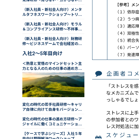
【参考】メ
らの踏み出し方
（新入社員・新社会人向け）メンタ
（１）依存
ルタフネスワークショップ～トリセ
（２）うつ
ツを用いて自分らしい不安との向き
（新入社員・新社会人向け）モラル
合い方を学ぶ
（３）適応
＆コンプライアンス研修～不祥事・
（４）双極
情報漏えいと組織への損害
（新入社員・新社会人向け）財務研
（５）統合
修～ビジネスゲームで会社経営の視
（６）パー
点から実践的に学ぶ
入社2～5年目向け
（７）発達
＜熱意と覚悟のマインドセット＞主
力となる人のための仕事の進め方研
企画者コ
修（２日間）
「ストレスを感
なメカニズムで
っしゃるでしょ
変化の時代の若手社員研修～キャリ
ア自律に向けて自身をバージョンア
ストレスに上手
ップする
変化の時代の仕事の進め方研修～ア
の参加者とのワ
ジャイルに働くコミュニケーション
レス対処法に加
術
【ケースで学ぶシリーズ】入社５年
スケジュ
目向け問題解決ワークショップ