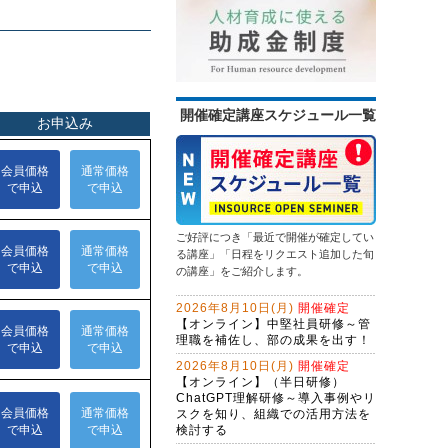
を踏み出す
次基礎業務編
（半日研修）営業向け生成ＡＩ活用
13,500円
14,300円
会員
通常
研修～提案書作成・Excel作業を効率
化する
2026年9月14日(月)
オンライン
問合せ対応効率化のためのＡＩエー
2026年9月28日(月)
オンライン
ジェント研修～CopilotとExcel編
（２日間）
情報セキュリティ研修～身近な事例
初心者限定！GeminiでWeb検索・情
開催確定講座スケジュール一覧
から社内リスクを抑制する
報整理から自業務特化ＡＩ作成まで
13,500円
14,300円
学ぶ３日間集中コース
会員
通常
生成ＡＩを味方にするWebマーケテ
2026年9月14日(月)
オンライン
ィング戦略とAIO・LLMO対応記事作
2026年9月28日(月)
オンライン
成術～年間6,000件の問合せを獲得す
ChatGPT×Excelレベルアップ研修～
る、インソース流のWeb開発
問題解決研修～ビジネス上の問題を
マクロ仕様書で、要件定義力を強化
解決する
する
ご好評につき「最近で開催が確定してい
NotebookLM活用研修～生成ＡＩで
13,500円
14,300円
会員
通常
る講座」「日程をリクエスト追加した旬
スライド作成を自動化する
の講座」をご紹介します。
2026年9月28日(月)
オンライン
ＡＩエージェント開発研修～
2026年8月10日(月)
開催確定
LangChainで業務プロセスを改善す
【オンライン】中堅社員研修～管
る（２日間）
理職を補佐し、部の成果を出す！
生成ＡＩを活用した企画立案ワーク
ショップ～アイデアソンに取り組む
2026年8月10日(月)
開催確定
【オンライン】（半日研修）
生成AI活用講座・応用編
ChatGPT理解研修～導入事例やリ
スクを知り、組織での活用方法を
Claude Cowork実践研修～定型業務
検討する
をＡＩに任せる新しい働き方