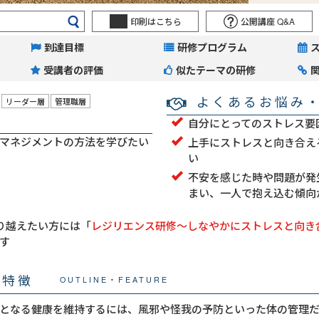
印刷はこちら
公開講座 Q&A
到達目標
研修プログラム
受講者の評価
似たテーマの研修
よくあるお悩み
リーダー層
管理職層
自分にとってのストレス要
マネジメントの方法を学びたい
上手にストレスと向き合え
い
不安を感じた時や問題が発
まい、一人で抱え込む傾向
り越えたい方には「
レジリエンス研修～しなやかにストレスと向き
す
・特徴
OUTLINE・FEATURE
となる健康を維持するには、風邪や怪我の予防といった体の管理