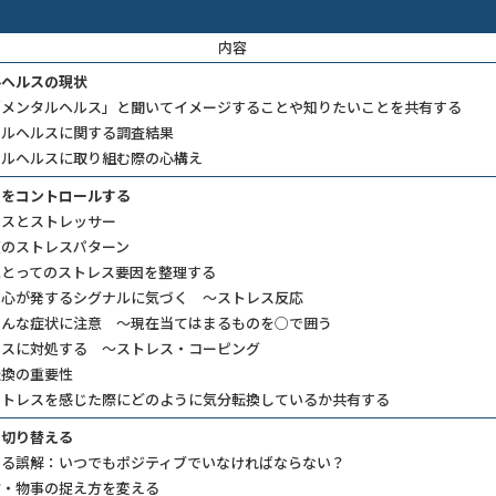
内容
ルヘルスの現状
「メンタルヘルス」と聞いてイメージすることや知りたいことを共有する
タルヘルスに関する調査結果
タルヘルスに取り組む際の心構え
スをコントロールする
レスとストレッサー
類のストレスパターン
にとってのストレス要因を整理する
と心が発するシグナルに気づく ～ストレス反応
こんな症状に注意 ～現在当てはまるものを○で囲う
レスに対処する ～ストレス・コーピング
転換の重要性
ストレスを感じた際にどのように気分転換しているか共有する
を切り替える
ある誤解：いつでもポジティブでいなければならない？
方・物事の捉え方を変える