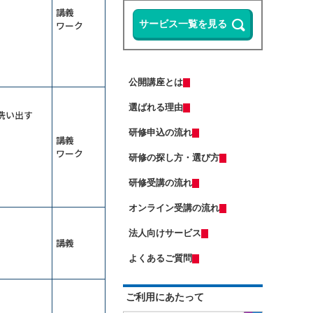
ップ研修～整合性・納得感をＡＩで
る
講義
担保する
13,500円
14,300円
会員
通常
ワーク
Microsoft 365 Copilotの使い方研修
2026年9月7日(月)
オンライン
～資料作成の時間を半減する
リスクマネジメント研修～未然に防
Copilot Studio研修～社内データ活用
ぐ方法を学ぶ
エージェントを作る
13,500円
14,300円
会員
通常
公開講座とは
Excelマクロで始める業務自動化研修
2026年9月7日(月)
オンライン
～Copilot活用編
選ばれる理由
2026年9月28日(月)
オンライン
洗い出す
ＤＸ推進のための要件定義研修
（半日研修）ＡＩエージェント基礎
研修申込の流れ
講義
研修～自分専用の生成ＡＩで業務を
（若手向け）DX入門研修～ChatGPT
ワーク
自動化する
に触れ、業務効率化のマインドを獲
研修の探し方・選び方
13,500円
14,300円
会員
通常
得する
2026年9月7日(月)
オンライン
業務効率化のためのClaude活用研修
研修受講の流れ
2026年9月7日(月)
オンライン
～Excel業務と資料作成の負担を減ら
す
オンライン受講の流れ
受注獲得のためのＡＩ活用研修～デ
（中途社員・職種転換者向け）ビジ
ータ分析からソリューションの導出
ネスマナー研修
まで
法人向けサービス
13,500円
14,300円
会員
通常
講義
管理職向け発想力強化ワークショッ
2026年9月7日(月)
オンライン
プ～生成ＡＩとＳＦ思考で未来を構
よくあるご質問
想する
2026年9月14日(月)
オンライン
ChatGPT×Pythonプログラミング研
修～自動化・データ分析編（５日
はじめての人事採用実務研修～求人
ご利用にあたって
間）
票・説明会・入社手続きの流れを押
ＡＩエージェント基礎研修～Gemini
さえる