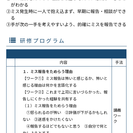
がわかる
②ミス発生時に一人で抱え込まず、早期に報告・相談ができ
る
③手が次の一手を考えやすいよう、的確にミスを報告できる
研修プログラム
内容
手法
１．ミス報告をためらう理由
【ワーク①】ミス報告は怖いと感じるか、怖いと
感じる理由は何かを言語化する
【ワーク②】これまで上司に言いづらかった、報
告しにくかった経験を共有する
（１）ミス報告をためらう理由
講義
①怒られるのが怖い ②評価が下がるかもしれ
ワー
ない ③迷惑をかけたくない
ク
④報告するほどでもないと思う ⑤自分で何と
かしようとする