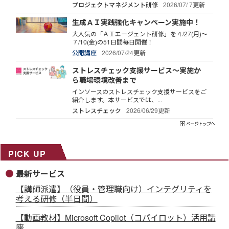
プロジェクトマネジメント研修
2026/07/ 7更新
生成ＡＩ実践強化キャンペーン実施中！
大人気の「ＡＩエージェント研修」を４/27(月)～
７/10(金)の51日間毎日開催！
公開講座
2026/07/24更新
ストレスチェック支援サービス～実施か
ら職場環境改善まで
インソースのストレスチェック支援サービスをご
紹介します。本サービスでは、...
ストレスチェック
2026/06/29更新
PICK UP
最新サービス
【講師派遣】（役員・管理職向け）インテグリティを
考える研修（半日間）
【動画教材】Microsoft Copilot（コパイロット）活用講
座