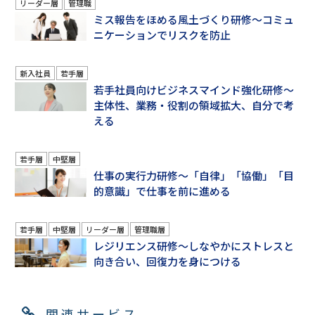
リーダー層
管理職
ミス報告をほめる風土づくり研修～コミュ
ニケーションでリスクを防止
新入社員
若手層
若手社員向けビジネスマインド強化研修～
主体性、業務・役割の領域拡大、自分で考
える
若手層
中堅層
仕事の実行力研修～「自律」「協働」「目
的意識」で仕事を前に進める
若手層
中堅層
リーダー層
管理職層
レジリエンス研修～しなやかにストレスと
向き合い、回復力を身につける
関連サービス