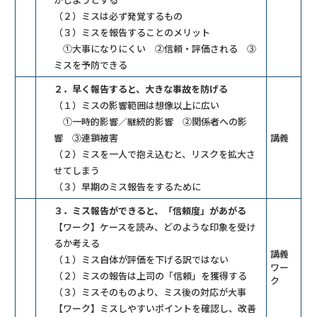
（２）ミスは必ず発覚するもの
（３）ミスを報告することのメリット
①大事になりにくい ②信頼・評価される ③
ミスを予防できる
２．早く報告すると、大きな事故を防げる
（１）ミスの影響範囲は想像以上に広い
①一時的影響／継続的影響 ②関係者への影
響 ③連鎖被害
講義
（２）ミスを一人で抱え込むと、リスクを拡大さ
せてしまう
（３）早期のミス報告をするために
３．ミス報告ができると、「信頼度」があがる
【ワーク】ケースを読み、どのような印象を受け
るか考える
講義
（１）ミス自体が評価を下げる訳ではない
ワー
（２）ミスの報告は上司の「信頼」を獲得する
ク
（３）ミスそのものより、ミス後の対応が大事
【ワーク】ミスしやすいポイントを確認し、改善