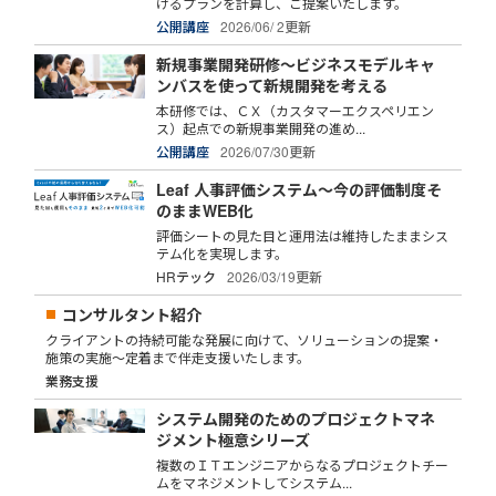
けるプランを計算し、ご提案いたします。
公開講座
2026/06/ 2更新
新規事業開発研修～ビジネスモデルキャ
ンバスを使って新規開発を考える
本研修では、ＣＸ（カスタマーエクスペリエン
ス）起点での新規事業開発の進め...
公開講座
2026/07/30更新
Leaf 人事評価システム～今の評価制度そ
のままWEB化
評価シートの見た目と運用法は維持したままシス
テム化を実現します。
HRテック
2026/03/19更新
コンサルタント紹介
クライアントの持続可能な発展に向けて、ソリューションの提案・
施策の実施～定着まで伴走支援いたします。
業務支援
システム開発のためのプロジェクトマネ
ジメント極意シリーズ
複数のＩＴエンジニアからなるプロジェクトチー
ムをマネジメントしてシステム...