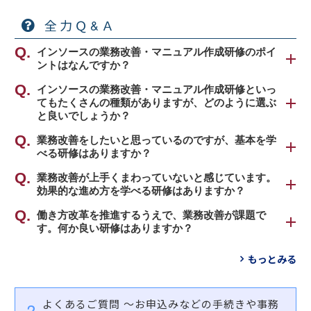
全力Ｑ&Ａ
インソースの業務改善・マニュアル作成研修のポイ
ントはなんですか？
インソース公開講座の業務改善・マニュアル作成研
インソースの業務改善・マニュアル作成研修といっ
てもたくさんの種類がありますが、どのように選ぶ
修のポイントは、大きく2点ございます。①「少しの
と良いでしょうか？
工夫」から始められるアプローチを重視しているこ
と、②業務について深く考えるようになることで
インソース公開講座の業務改善・マニュアル作成研
業務改善をしたいと思っているのですが、基本を学
す。
べる研修はありますか？
修は、大きく分けて２種類のものがあります。
職場における業務改善の基本的な流れを身につける
業務改善が上手くまわっていないと感じています。
業務改善のアプローチは、「本質的な問題に対して
①職場の課題を解決する業務改善手法を学ぶ研修
効果的な進め方を学べる研修はありますか？
「
業務改善研修
」をおすすめします。
困難を覚悟で抜本的な改善する方法」と、「できる
働きやすい職場環境づくりを推進するための、業務
ものから着手したうえで本質的な問題に切り込む」
部門単位で推進する業務改善の効果的な進め方を習
働き方改革を推進するうえで、業務改善が課題で
ミスの防止策や改善手法、具体的な実行計画の立て
【対象者】
という方法に二分されます。インソースでは、後者
す。何か良い研修はありますか？
得する「
プロジェクト推進研修～関係者を巻き込み
方まで身につけます。
・問題点が多すぎてどこから着手すべきかわからな
のアプローチを重視しています。まず、身近な仕事
業務改善を実現に導く
」をおすすめします。
事例を通して組織の生産性向上策を学ぶ「
業務改善
い方
の中で小さな成功体験を積み、業務改善を日々の業
もっとみる
②現場に伝わるマニュアルの作成スキルを習得する
研修～変化に対応し、働き方改革を実現する
」をお
・解決策に決め手がなく、関係者との合意形成が難
務と認識していただきます。
【対象者】
研修
すすめします。
しい方
また、マニュアル作成では、作成のために業務を整
・部署内の業務改善活動を任されているリーダー・
マニュアル対象業務やフローを洗い出したうえで、
・いつのまにか計画が曖昧になり終わってしまう方
よくあるご質問
～お申込みなどの手続きや事務
理し、見える化・標準化することで、仕事の中の
管理職の方
現場に合った様式を考えるなど、属人化を防ぐ業務