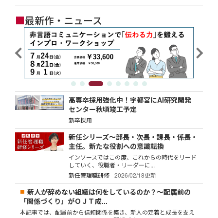
■
最新作・ニュース
高専卒採用強化中！宇都宮にAI研究開発
センター秋頃竣工予定
新卒採用
新任シリーズ～部長・次長・課長・係長・
主任。新たな役割への意識転換
インソースではこの度、これからの時代をリード
していく、役職者・リーダーに...
新任管理職研修
2026/02/18更新
新人が辞めない組織は何をしているのか？～配属前の
「関係づくり」がＯＪＴ成...
本記事では、配属前から信頼関係を築き、新人の定着と成長を支え