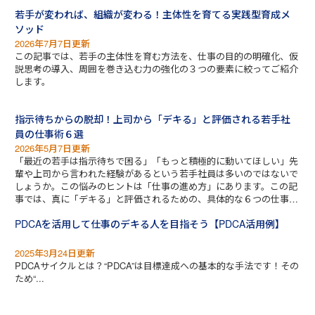
若手が変われば、組織が変わる！主体性を育てる実践型育成メ
ソッド
2026年7月7日更新
この記事では、若手の主体性を育む方法を、仕事の目的の明確化、仮
説思考の導入、周囲を巻き込む力の強化の３つの要素に絞ってご紹介
します。
指示待ちからの脱却！上司から「デキる」と評価される若手社
員の仕事術６選
2026年5月7日更新
「最近の若手は指示待ちで困る」「もっと積極的に動いてほしい」先
輩や上司から言われた経験があるという若手社員は多いのではないで
しょうか。この悩みのヒントは「仕事の進め方」にあります。この記
事では、真に「デキる」と評価されるための、具体的な６つの仕事術
をお伝えします。
PDCAを活用して仕事のデキる人を目指そう【PDCA活用例】
2025年3月24日更新
PDCAサイクルとは？“PDCA”は目標達成への基本的な手法です！その
ため“...