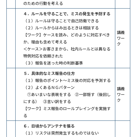
のための行動を考える
４．ルールを守ることで、ミスの発生を予防する
（１）ルールは守ることで自己防衛できる
（２）ルールからはみ出るときは相談する
講義
【ワーク】ケースを読み、どのように対応すべき
ワー
か、理由も含めて考える
ク
＜ケース＞お客さまから、社内ルールとは異なる
特例対応を依頼された
（３）報告を迷った時の判断基準
５．具体的なミス報告の仕方
（１）報告のポイント～ミス後の対応を予測する
（２）よくあるＮＧパターン
講義
①あいまいな表現をする ②一部隠す（後回し
ワー
ク
にする） ③言い訳をする
【ワーク】ミス報告のロールプレイングを実施す
る
６．日頃からアンテナを張る
（１）リスクは突然発生するものではない