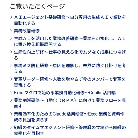
ご覧いただくページ
ＡＩエージェント基礎研修～自分専用の生成ＡＩで業務を
自動化する
業務改善研修
生成ＡＩを活用した業務改善研修～業務を可視化し、ＡＩ
に置き換え組織展開する
生産性向上研修～仕事の見える化でムダなく成果につなげ
る
事務ミス防止研修～原因を理解し、未然に防ぐ仕掛けを考
える
変革リーダー研修～人数を増やさず今のメンバーで変革を
実現する
Excelマクロで始める業務自動化研修～Copilot活用編
業務削減研修～自動化（ＲＰＡ）に向けて業務フローを見
直す
業務効率化のためのClaude活用研修～Excel業務と資料作
成の負担を減らす
組織のタイムマネジメント研修～管理職の立場から組織の
効率化を目指す