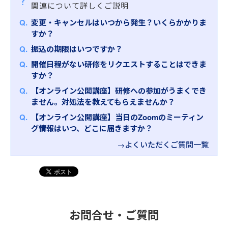
【対象者】
関連について詳しくご説明
「ムリ」「ムダ」「ムラ」や自分なりの工夫に気づ
・過去に業務改善活動が停滞した経験のある方
標準化スキルを習得します。
・業務改善を推進する立場にある方
【研修内容・特徴】
くことができます。そのうえで「働き方改革」や
・部門横断的な改善プロジェクトに携わる方
変更・キャンセルはいつから発生？いくらかかりま
・管理職あるいは現場リーダークラスの方
本研修では、業務改善の流れを９つのステップに分
「ＲＰＡ化（自動化）」につなげる方法をお伝えい
お客さまのご受講の目的に合わせて、ラインナップ
すか？
け、それぞれのポイントを学ぶことで、確実に業務
たします。
【研修内容・特徴】
からお選びください。
【研修内容・特徴】
改善を実行し成功させるためのスキルを習得しま
振込の期限はいつですか？
業務改善活動が上手くいかない真の要因を突き止
業務改善・マニュアル作成研修ラインナップ
本研修では、人材が流動化・多様化する中で、業務
す。ご自身の組織における改善テーマを選び、ステ
※インソース公開講座はオンラインでも開催しており
開催日程がない研修をリクエストすることはできま
め、実効性のある活動推進の手順やノウハウ、活動
効率化を図るための業務改善について考えていただ
ップに沿って現状分析、真因追及、目標設定、対策
ます。
すか？
に投じる人的リソースの捻出の仕方などを学んでい
とはいえ「なかなか選べない」とお悩みのお客さま
きます。ただポイントを抑えるだけではなく、「ス
立案を行います。最後には、そのまま職場で活用可
インソースオンライン公開講座
ただきます。ワークでは、ある企業の業務改善にお
は、ぜひお気軽にお問合せください。弊社担当者が
【オンライン公開講座】研修への参加がうまくでき
キルに頼らない仕組みづくり」など成功・失敗事例
能な「業務改善企画書」を完成させていただきま
ける奮闘記を読んで、何が改善を阻んでいて、何がき
詳細をヒアリングさせていただいたうえで、お客さ
ません。対処法を教えてもらえませんか？
を通して考えていくので、より実践的な内容となって
す。
っかけとなって成功につながったのかをグループ討
まにおすすめの研修を選定させていただきます。
います。また、最後に自社の業務改善テーマを考え
【オンライン公開講座】当日のZoomのミーティン
議していただきます。
ることで、働き方改革につなげていただきます。
グ情報はいつ、どこに届きますか？
→よくいただくご質問一覧
お問合せ・ご質問