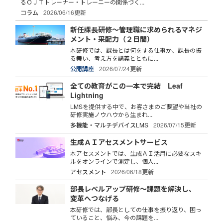
るＯＪＴトレーナー・トレーニーの関係づく...
コラム
2026/06/16更新
新任課長研修～管理職に求められるマネジ
メント・采配力（２日間）
本研修では、課長とは何をする仕事か、課長の振
る舞い、考え方を講義とともに...
公開講座
2026/07/24更新
全ての教育がこの一本で完結 Leaf
Lightning
LMSを提供する中で、お客さまのご要望や当社の
研修実施ノウハウから生まれ...
多機能・マルチデバイスLMS
2026/07/15更新
生成ＡＩアセスメントサービス
本アセスメントでは、生成ＡＩ活用に必要なスキ
ルをオンラインで測定し、個人...
アセスメント
2026/06/18更新
部長レベルアップ研修～課題を解決し、
変革へつなげる
本研修では、部長としての仕事を振り返り、困っ
ていること、悩み、今の課題を...