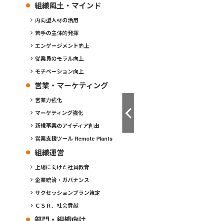
組織風土・マインド
内向型人材の活用
若手の主体的発揮
エンゲージメント向上
従業員のモラル向上
モチベーション向上
営業・マーケティング
営業力強化
マーケティング強化
新規事業のアイディア創出
営業支援ツール Remote Plants
組織運営
上場に向けた社員教育
企業統治・ガバナンス
サクセッションプラン策定
ＣＳＲ、社会貢献
部門・組織向け