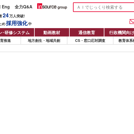
R Eng
全力Q&A
24
者
万人
突破!
採用強化
ため
中
ン
・
研修システム
動画教材
通信教育
行政機関向
教育推進
地方創生・地域共創
CS・窓口応対調査
教育体系
サービス