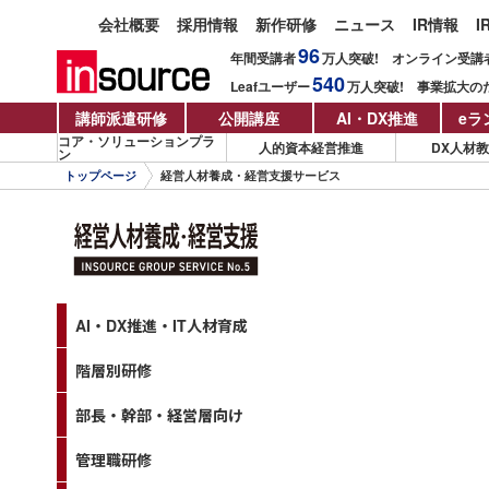
会社概要
採用情報
新作研修
ニュース
IR情報
I
96
年間受講者
万人
突破!
オンライン受講
540
Leafユーザー
万人
突破!
事業拡大の
講師派遣研修
公開講座
AI・DX推進
eラ
コア・ソリューションプラ
人的資本経営推進
DX人材
ン
トップページ
経営人材養成・経営支援サービス
経営人材養成・経営支援
AI・DX推進・IT人材育成
階層別研修
部長・幹部・経営層向け
管理職研修