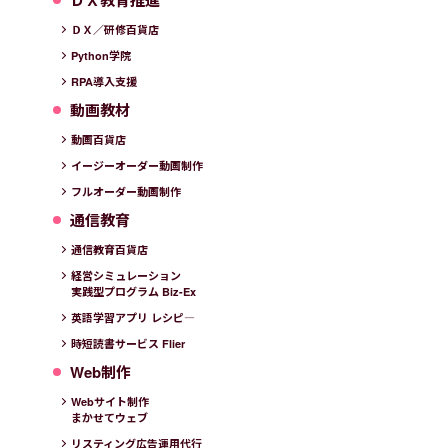
ＤＸ／研修百貨店
Python学院
RPA導入支援
動画教材
動画百貨店
イージーオーダー動画制作
フルオーダー動画制作
通信教育
通信教育百貨店
経営シミュレーション
実践型プログラム Biz-Ex
英語学習アプリ レシピ―
時短読書サービス Flier
Web制作
Webサイト制作
まかせてウェブ
リスティング広告運用代行