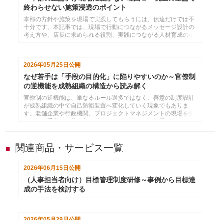
終わらせない施策浸透のポイント
本部の方針や施策を現場で実践してもらうには、伝達だけでは不
十分です。本記事では、現場で行動につながるメッセージ設計の
考え方や、店長に求められる役割、実践につながる人材育成のポ
イントを解説します。施策を成果につなげる組織づくりのヒント
を紹介します。
2026年05月25日
公開
なぜ若手は「手段の目的化」に陥りやすいのか～官僚制
の逆機能を成熟組織の構造から読み解く
官僚制の逆機能は、単なるルール過多ではなく、善意の制度設計
が成熟組織の中で自己防衛装置へ変化していく現象でもありま
す。老舗企業や行政機関、プロジェクトマネジメントの現場を例
に、なぜ手段と目的が入れ替わってしまうのかを深掘りするコラ
ムです。現代の若手育成、コスパ志向、失敗回避文化との関係を
踏まえながら、目的思考を取り戻す組織づくりのヒントを解説し
ます。
関連商品・サービス一覧
■
2026年06月15日
公開
（人事担当者向け）目標管理制度研修～事例から目標達
成の手法を検討する
2026年05月29日
公開