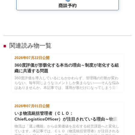
商談予約
関連読み物一覧
■
2026年07月22日
公開
360度評価が形骸化する本当の理由～制度が老化する組
織に共通する問題
360度評価を導入しているにもかかわらず、管理職の行動が変わ
らない、毎年同じようなコメントしか集まらない――そんな悩み
はありませんか。本記事では、運用が形だけになってしまう背景
を組織や人の心理から読み解き、人材育成につながる仕組みへ見
直すための視点を解説します。
2026年07月01日
公開
いま物流統括管理者（ＣＬＯ：
ChiefLogisticsOfficer）が注目されている理由～物流
2024年問題のその先へ
物流は「運ぶ機能」から企業価値を左右する経営課題へと変化し
ています。本記事では、ＣＬＯ（物流統括管理者）が注目される