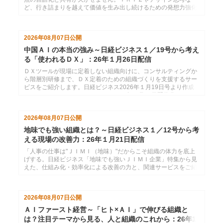
ど、行き詰まりを越えて価値を生み出し続けるための発想力強化
サービスをご紹介します。日経ビジネス2026年１月26日号より
作成した、インソースのメールマガジン26年２月２日配信分で
す。
2026年08月07日
公開
中国ＡＩの本当の強み～日経ビジネス１／19号から考え
る「使われるＤＸ」：26年１月26日配信
ＤＸツールが現場に定着しない組織向けに、コンサルティングか
ら階層別研修まで、ＤＸ定着のための組織づくりを支援するサー
ビスをご紹介します。日経ビジネス2026年１月19日号より作成
した、インソースのメールマガジン26年１月26日配信分です。
2026年08月07日
公開
地味でも強い組織とは？～日経ビジネス１／12号から考
える現場の改善力：26年１月21日配信
「人事の仕事は"ＪＩＭＩ（地味）"だからこそ組織の体力を底上
げする。日経ビジネス「地味でも強いＪＩＭＩ企業」特集から見
えた、仕組み化・効率化による改善の力と、関連サービスをご紹
介します。」日経ビジネス2026年１月12日号より作成した、イ
ンソースのメールマガジン26年１月21配信分です。
2026年08月07日
公開
ＡＩファースト経営～「ヒト×ＡＩ」で伸びる組織と
は？注目テーマから見る、人と組織のこれから：26年1