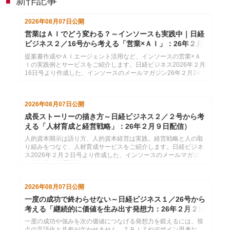
新作記事
■
2026年08月07日
公開
営業はＡＩでどう変わる？～インソースも実践中｜日経
ビジネス２／16号から考える「営業×ＡＩ」：26年２月
24日配信
提案書作成やＡＩエージェント活用など、インソースの営業×Ａ
Ｉの実践例とサービスをご紹介します。日経ビジネス2026年２月
16日号より作成した、インソースのメールマガジン26年２月24
日配信分です。
2026年08月07日
公開
成長ストーリーの描き方～日経ビジネス２／２号から考
える「人材育成と経営戦略」：26年２月９日配信）
人的資本開示は語り方、人的資本経営は実践。経営戦略と人の取
り組みをつなぐ、人材育成サービスをご紹介します。日経ビジネ
ス2026年２月２日号より作成した、インソースのメールマガジン
26年２月９日配信分です。
2026年08月07日
公開
一度の成功で終わらせない～日経ビジネス１／26号から
考える「継続的に価値を生み出す発想力：26年２月２日
配信
一度の成功や強みを次の価値につなげる発想力を鍛えるには、視
点の言語化と共有が欠かせません。ＴＲＩＺやデザイン思考な