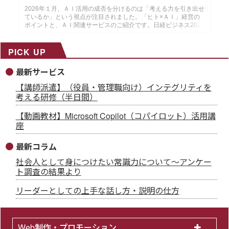
月14日配信
2026年１月、ＡＩ活用の成否を分けるのは「考える力を引き出せ
ているか」という視点が注目されました。「ヒト×ＡＩ」経営の
ポイントと、ＡＩ関連サービスのご紹介です。日経ビジネス2025
年12月29日・2026年１月５日号より作成した、インソースのメ
ールマガジン26年１月14配信分です。
PICK UP
最新サービス
【講師派遣】（役員・管理職向け）インテグリティを
考える研修（半日間）
【動画教材】Microsoft Copilot（コパイロット）活用講
座
最新コラム
社会人として身につけたい常識力について～アンケー
ト調査の結果より
リーダーとしての上手な話し方・説明の仕方
Web制作・プロモーション