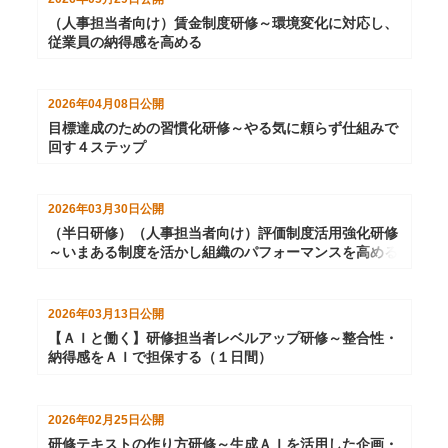
（人事担当者向け）賃金制度研修～環境変化に対応し、
従業員の納得感を高める
2026年04月08日
公開
目標達成のための習慣化研修～やる気に頼らず仕組みで
回す４ステップ
2026年03月30日
公開
（半日研修）（人事担当者向け）評価制度活用強化研修
～いまある制度を活かし組織のパフォーマンスを高める
2026年03月13日
公開
【ＡＩと働く】研修担当者レベルアップ研修～整合性・
納得感をＡＩで担保する（１日間）
2026年02月25日
公開
研修テキストの作り方研修～生成ＡＩを活用した企画・