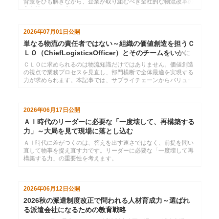
背景をひも解きながら、企業が取り組むべき全社的な物流改革の
方向性について考えます。
2026年07月01日
公開
単なる物流の責任者ではない～組織の価値創造を担うＣ
ＬＯ（ChiefLogisticsOfficer）とそのチームをいかに
育てるか
ＣＬＯに求められるのは物流知識だけではありません。価値創造
の視点で業務プロセスを見直し、部門横断で全体最適を実現する
力が求められます。本記事では、サプライチェーンからバリュー
チェーンへの発想転換とともに、変革を推進する人材・チームの
育成についてインソースの視点で考察します。
2026年06月17日
公開
ＡＩ時代のリーダーに必要な「一度壊して、再構築する
力」～大局を見て現場に落とし込む
ＡＩ時代に差がつくのは、答えを出す速さではなく、前提を問い
直して物事を捉え直す力です。リーダーに必要な「一度壊して再
構築する力」の重要性を考えます。
2026年06月12日
公開
2026秋の派遣制度改正で問われる人材育成力～選ばれ
る派遣会社になるための教育戦略