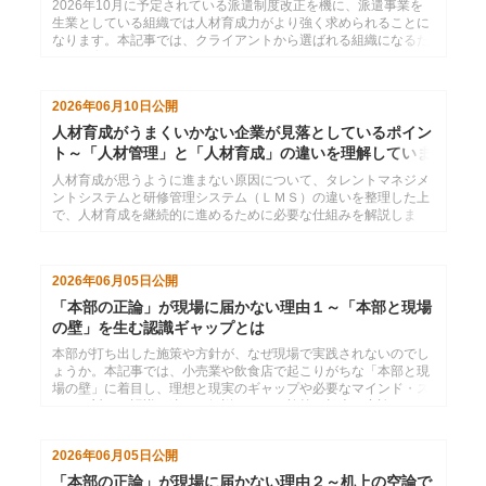
2026年10月に予定されている派遣制度改正を機に、派遣事業を
生業としている組織では人材育成力がより強く求められることに
なります。本記事では、クライアントから選ばれる組織になるた
めの教育体制の構築方法や、登録スタッフのスキル向上による受
注率アップと教育履歴の可視化や継続学習の仕組みづくりについ
て語ります。
2026年06月10日
公開
人材育成がうまくいかない企業が見落としているポイン
ト～「人材管理」と「人材育成」の違いを理解していま
すか？
人材育成が思うように進まない原因について、タレントマネジメ
ントシステムと研修管理システム（ＬＭＳ）の違いを整理した上
で、人材育成を継続的に進めるために必要な仕組みを解説しま
す。
2026年06月05日
公開
「本部の正論」が現場に届かない理由１～「本部と現場
の壁」を生む認識ギャップとは
本部が打ち出した施策や方針が、なぜ現場で実践されないのでし
ょうか。本記事では、小売業や飲食店で起こりがちな「本部と現
場の壁」に着目し、理想と現実のギャップや必要なマインド・ス
キルに対する認識の違いを解説します。施策が机上の空論になる
本当の原因を考えます。
2026年06月05日
公開
「本部の正論」が現場に届かない理由２～机上の空論で