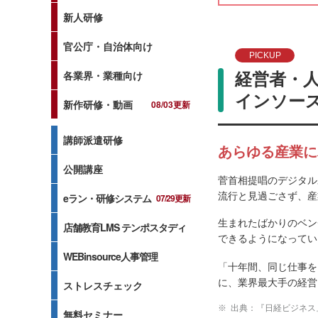
新人研修
官公庁・自治体向け
PICKUP
各業界・業種向け
経営者・
インソース
新作研修・動画
08/03更新
講師派遣研修
あらゆる産業に
公開講座
菅首相提唱のデジタル
流行と見過ごさず、産
eラン・研修システム
07/29更新
生まれたばかりのベン
店舗教育LMS テンポスタディ
できるようになってい
WEBinsource人事管理
「十年間、同じ仕事を
に、業界最大手の経営
ストレスチェック
出典：『日経ビジネス』
無料セミナー