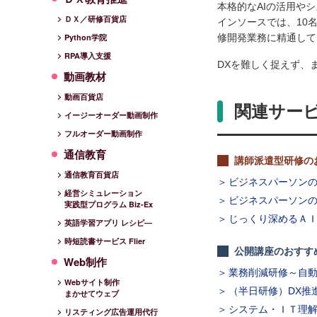
本格的なAIの活用や
ＤＸ／研修百貨店
インソースでは、10
修開発業務に精通して
Python学院
RPA導入支援
DXを難しく捉えず、
動画教材
動画百貨店
関連サー
イージーオーダー動画制作
フルオーダー動画制作
通信教育
講師派遣型研修の
通信教育百貨店
ビジネスパーソンの
経営シミュレーション
ビジネスパーソン
実践型プログラム Biz-Ex
じっくり深めるＡ
英語学習アプリ レシピ―
時短読書サービス Flier
公開講座のおすす
Web制作
業務削減研修～自
Webサイト制作
（半日研修）DX推
まかせてウェブ
システム・ＩＴ理
リスティング広告運用代行