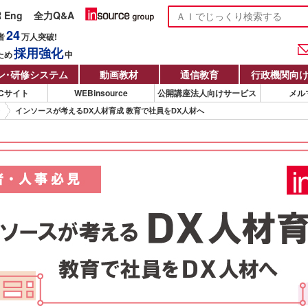
R Eng
全力Q&A
24
者
万人
突破!
採用強化
ため
中
ン
・
研修システム
動画教材
通信教育
行政機関向
Cサイト
WEBinsource
公開講座法人向けサービス
メル
インソースが考えるDX人材育成 教育で社員をDX人材へ