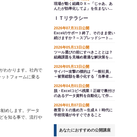
現場が動く組織ＤＸ～「じゃあ、あ
んたが効率化してよ」を生まない仕
組みづくり
ＩＴリテラシー
2026年07月31日公開
Excelのサポート終了、そのまま使い
続けますか？～スプレッドシートと
いう選択肢
2026年05月13日公開
ツール選びの前にすべきこととは？
組織課題を見極め最適な解決策を導
く、実践的なＤＸ推進
2026年05月13日公開
とがわかります。社内で
サイバー攻撃の標的は「一般社員」
ラットフォームに乗る
～被害総額を最小化する「当事者意
識」の作り方
2026年04月01日公開
脱・Excelコピペ残業！正確で裏付け
のあるデータ資料を自動化して作る
方法
2026年01月07日公開
お勧めします。データ
教育ＤＸの進め方～生成ＡＩ時代に
学校現場が今すぐできること
などを知る事で、流行や
あなたにおすすめの公開講座
）