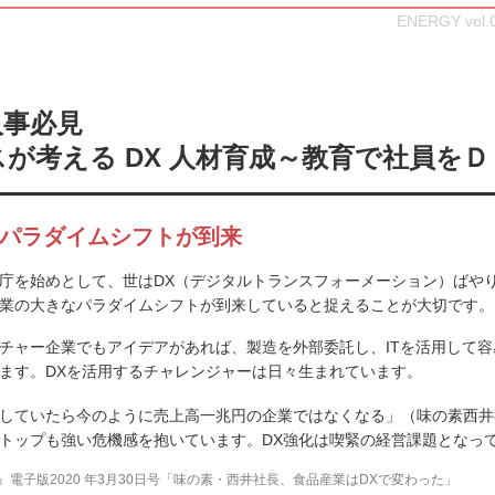
ENERGY vo
人事必見
が考える DX 人材育成～教育で社員を
パラダイムシフトが到来
庁を始めとして、世はDX（デジタルトランスフォーメーション）ばや
業の大きなパラダイムシフトが到来していると捉えることが大切です。
チャー企業でもアイデアがあれば、製造を外部委託し、ITを活用して
ます。DXを活用するチャレンジャーは日々生まれています。
していたら今のように売上高一兆円の企業ではなくなる」（味の素西井
トップも強い危機感を抱いています。DX強化は喫緊の経営課題となっ
電子版2020 年3月30日号「味の素・西井社長、食品産業はDXで変わった」