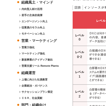
組織風土・マインド
内向型人材の活用
若手の主体的発揮
エンゲージメント向上
従業員のモラル向上
モチベーション向上
営業・マーケティング
営業力強化
マーケティング強化
新規事業のアイディア創出
営業支援ツール Remote Plants
組織運営
上場に向けた社員教育
企業統治・ガバナンス
サクセッションプラン策定
ＣＳＲ、社会貢献
部門・組織向け