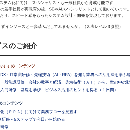
システム化に向け、スペシャリストも一般社員から育成可能です。
名の若手社員が再教育の後、SEやAIスペシャリストとして働いています
おり、スピード感をもったシステム設計・開発を実現しております。
まずインソースと一歩踏みだしてみませんか。（図表レベル３参照）
ビスのご紹介
おすすめコンテンツ
DX・IT常識研修～先端技術（AI・RPA）を知り業務への活用法を学ぶ
の一般常識研修 会社の数字と経済、先端技術（ＡＩ）から、世の中の
Ｉ入門研修～基礎を学び、ビジネス活用のヒントを得る（１日間）
めコンテンツ
動化（ＲＰＡ）に向けて業務フローを見直す
進研修～5ステップで今日から始める
解研修