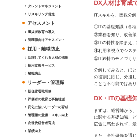
DX人材は育成
タレントマネジメント
リスキリング促進
ITスキルを、因数分
アセスメント
①ITの基礎知識（各
選抜者教育の導入
②業務を知り、改善策
管理職向けアセスメント
③ITの特性を踏まえ
採用・離職防止
④利用者視点でシステ
活躍してくれる人材の採用
⑤IT独特のモノづくり
採用支援サービス
分解してみると、ほと
離職防止
の役割に応じ、分担し
リーダー・管理職
ことも不可能ではあり
新任管理職研修
DX・ITの基
評価者の教育と事務軽減
変化に強いリーダーの育成
まずは、経営陣から、
管理職の意識・スキル向上
に関する基礎知識、ど
次世代経営者育成
広告に惑わされず、最
業績向上
また、全社研修を通じ