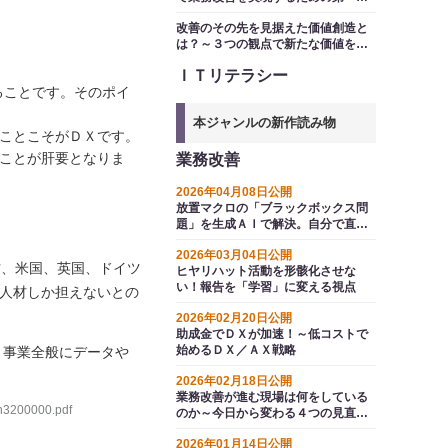
「流れ図」
改善のその先を見据えた価値創造と
は？～３つの観点で新たな価値を届
ける
ＩＴリテラシー
ることです。そのポイ
本ジャンルの新作読み物
ことこそがＤＸです。
ことが肝要となりま
業務改善
2026年04月08日公開
放置マクロの「ブラックボックス問
題」を生成ＡＩで解決。自分で直せ
る力を身につける５つのステップ
2026年03月04日公開
方、米国、英国、ドイツ
ヒヤリハット活動を形骸化させな
い！報告を「学習」に変える視点
た人材しか担えないとの
2026年02月20日公開
助成金でＤＸが加速！～低コストで
始めるＤＸ／ＡＸ戦略
、事業全般にデータや
2026年02月18日公開
業務改善が進む現場は何をしている
3200000.pdf
のか～今日から変わる４つの見直し
ポイント
2026年01月14日公開