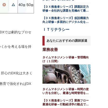
【ＤＸ推進者シリーズ】課題設定力
研修～全社的な課題を見極めて最適
化する
【ＤＸ推進者シリーズ】仮説構築力
向上研修～多面的にデジタル化を考
える
ＩＴリテラシー
DXでは劇的なプロセ
あなたにおすすめの講師派遣
いくかを考える場を持
業務改善
タイムマネジメント研修～管理職向
け（１日間）
肝心のDX化は大きく
教育で強化すればDX
タイムマネジメント研修～時間の使
い方を分析し、最適な時間管理を考
える編（１日間）
【ＤＸ推進者シリーズ】業務フロー
最適化研修～行動経済学の観点で検