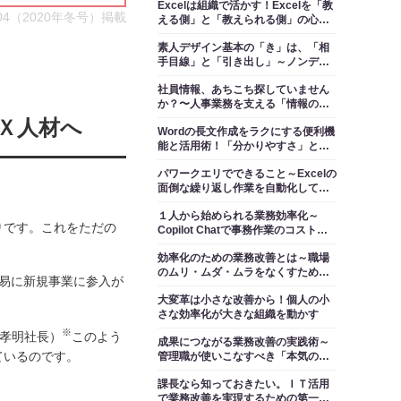
Excelは組織で活かす！Excelを「教
l.04（2020年冬号）掲載
える側」と「教えられる側」の心理
～ＤＸのための「Excelの教え方」１
素人デザイン基本の「き」は、「相
手目線」と「引き出し」～ノンデザ
イナーのためのPowerPointデザイン
社員情報、あちこち探していません
１
か？〜人事業務を支える「情報の一
元管理」【WEBinsource人事管理】
ＤＸ人材へ
Wordの長文作成をラクにする便利機
能と活用術！「分かりやすさ」と
「変更のしやすさ」を併せ持つ文書
パワークエリでできること～Excelの
の作り方
面倒な繰り返し作業を自動化して時
短する
１人から始められる業務効率化～
りです。これをただの
Copilot Chatで事務作業のコストを
削減する
効率化のための業務改善とは～職場
のムリ・ムダ・ムラをなくすために
容易に新規事業に参入が
意識すべき５つのポイント
大変革は小さな改善から！個人の小
さな効率化が大きな組織を動かす
※
孝明社長）
このよう
成果につながる業務改善の実践術～
ているのです。
管理職が使いこなすべき「本気のＰ
ＤＣＡ」、実行できていますか？
課長なら知っておきたい。ＩＴ活用
で業務改善を実現するための第一歩