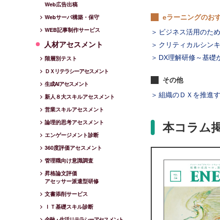
Web広告出稿
eラーニングのお
Webサーバ構築・保守
WEB記事制作サービス
ビジネス活用のため
人材アセスメント
クリティカルシン
DX理解研修～基礎
階層別テスト
ＤＸリテラシーアセスメント
その他
生成AIアセスメント
組織のＤＸを推進
新人８大スキルアセスメント
営業スキルアセスメント
論理的思考アセスメント
本コラム
エンゲージメント診断
360度評価アセスメント
管理職向け意識調査
昇格論文評価
アセッサー派遣型研修
文書添削サービス
ＩＴ基礎スキル診断
金融・生活リテラシーアセスメント