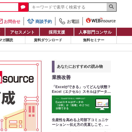
お問合せ
商談予約
お電話
け
アセスメント
採用支援
人事部門コンサル
マガ購読
資料ダウンロード
無料セミナー
あなたにおすすめの読み物
業務改善
「Excelができる」ってどんな状態？
Excel（エクセル）スキルはデータの
「分析」か「処理」の２つに分類で
きる
生産性を高める上司部下コミュニケ
ーション～伝え方の見直しこそ、最
も確実で持続的な業務改善策