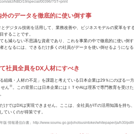
i.com/atcl/NBD/19/special/00396/?ST=print
内外のデータを徹底的に使い倒す事
タとデジタル技術を活用して、業務改善や、ビジネスモデルの変革をす
目することです。
ても減らない不思議な資産であり、これを事業の中で徹底的に使い倒す
者となるには、できるだけ多くの社員がデータを使い倒せるようになる
て社員全員をDX人材にすべき
る組織・人材の不足」を課題と考えている日本企業は29％にのぼる一
※
ません
。この背景には日本企業にはＩＴやAIは理系で専門教育を受け
。
だけではDXは実現できません。ここは、全社員がITの活用知識を持ち
にしていくのが得策です。
信白書」http://www.soumu.go.jp/johotsusintokei/whitepaper/ja/h30/pdf/n