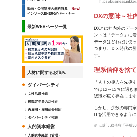
https://business.nikke
動画・公開講座の無料特典
インソースENERGYパートナー
DXの意味～社
最新WEBページ一覧
DXとは社内外のデー
ントは「データ」に着
データはどれだけ使っ
つまり、ＤＸ時代の勝
す。
理系信仰を捨て
人材に関するお悩み
「ＡＩの導入を先導す
ダイバーシティ
では12～13％に過ぎ
女性活躍推進
認識が広く存在します
役職定年者の活性化
しかし、少数の専門家
再雇用・雇用延長対応
ITを活用できるよう
ダイバーシティ推進
人的資本経営
出所：総務省「平成30年版 情報通
人的資本経営（管理）