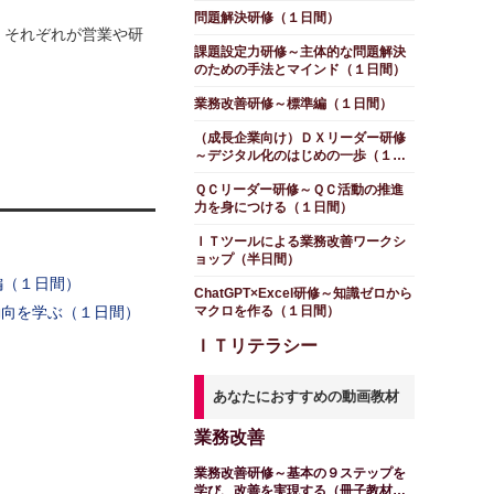
証する（１日間）
問題解決研修（１日間）
。それぞれが営業や研
課題設定力研修～主体的な問題解決
のための手法とマインド（１日間）
業務改善研修～標準編（１日間）
（成長企業向け）ＤＸリーダー研修
～デジタル化のはじめの一歩（１日
間）
ＱＣリーダー研修～ＱＣ活動の推進
力を身につける（１日間）
ＩＴツールによる業務改善ワークシ
ョップ（半日間）
編（１日間）
ChatGPT×Excel研修～知識ゼロから
動向を学ぶ（１日間）
マクロを作る（１日間）
ＩＴリテラシー
あなたにおすすめの動画教材
業務改善
業務改善研修～基本の９ステップを
学び、改善を実現する（冊子教材・