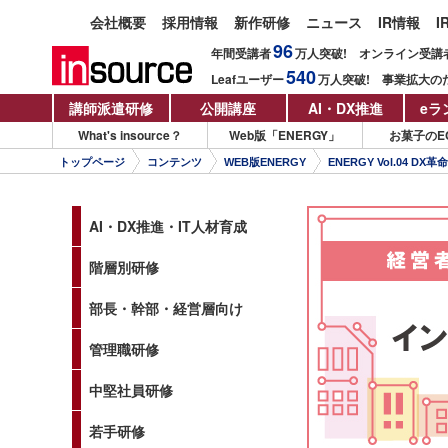
会社概要
採用情報
新作研修
ニュース
IR情報
I
96
年間受講者
万人
突破!
オンライン受講
540
Leafユーザー
万人
突破!
事業拡大の
講師派遣研修
公開講座
AI・DX推進
eラ
What's insource？
Web版「ENERGY」
お菓子のE
トップページ
コンテンツ
WEB版ENERGY
ENERGY Vol.04 DX革命
AI・DX推進・IT人材育成
階層別研修
部長・幹部・経営層向け
管理職研修
中堅社員研修
若手研修