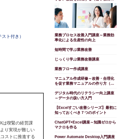
テスト付き）
業務プロセス改善入門講座～業務効
テスト付き）
率化による生産性の向上
短時間で学ぶ業務改善
じっくり学ぶ業務改善講座
業務フロー作成講座
マニュアル作成研修～改善・合理化
を促す業務マニュアルの作り方（冊
子教材・テスト付き）
デジタル時代のリテラシー向上講座
～データの扱い方入門
【Excelすごい改善シリーズ】最初に
知っておくべき７つのポイント
ChatGPT×Excel講座～知識ゼロから
DXは喫緊の経営課
マクロを作る
により実現が難しい
低コストに推進する
Power Automate Desktop入門講座