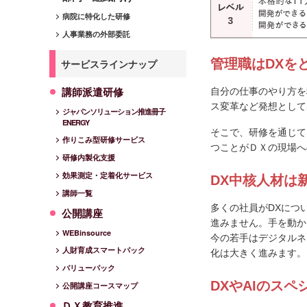
病院に特化した研修
人事業務の外部委託
管理職はDXを
サービスラインナップ
講師派遣研修
自分の仕事のやり方を
ス変革など発想として
ジャパンソリューション推進冊子
ENERGY
そこで、研修を通じて
作りこみ型研修サービス
つことがＤＸの現場へ
研修内製化支援
効果測定・定着化サービス
DX中核人材は
講師一覧
多くの社員がDXにつ
公開講座
進みません。手を動か
WEBinsource
今の若手はデジタルネ
人財育成スマートパック
化は大きく進みます。
バリューパック
DXやAIのス
公開講座コースマップ
ＤＸ教育推進