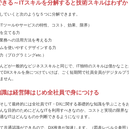
できる～ITスキルを分解すると技術スキルはわずか
解していくと次のような５つに分解できます。
種ITツールやサービスの特性、コスト、効果、限界）
を立てる力
、業務への活用方法を考える力
ムを使いやすくデザインする力
力（プログラミングetc.）
んどが一般的なビジネススキルと同じで、IT独特のスキルは僅かなこ
てDXスキルを身につけていけば、ごく短期間で社員全員がデジタルプ
ません。
礎知識は経営陣はじめ全社員で身につける
そして最終的には全社員でIT・DXに関する基礎的な知識を学ぶことを
んな目的のためにどんなITを利用すべきなのか、コストと実現の限界
適なITはどんなものか判断できるようになります。
て共通認識ができるので、DX推進が加速します。（図表レベル０参照