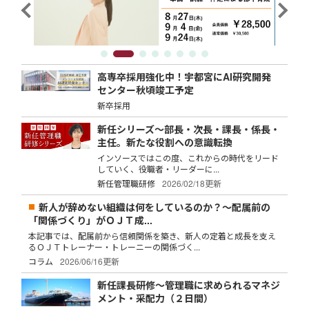
高専卒採用強化中！宇都宮にAI研究開発
センター秋頃竣工予定
新卒採用
新任シリーズ～部長・次長・課長・係長・
主任。新たな役割への意識転換
インソースではこの度、これからの時代をリード
していく、役職者・リーダーに...
新任管理職研修
2026/02/18更新
新人が辞めない組織は何をしているのか？～配属前の
「関係づくり」がＯＪＴ成...
本記事では、配属前から信頼関係を築き、新人の定着と成長を支え
るＯＪＴトレーナー・トレーニーの関係づく...
コラム
2026/06/16更新
新任課長研修～管理職に求められるマネジ
メント・采配力（２日間）