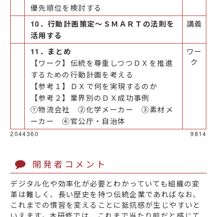
優先順位を検討する
10．行動計画策定～ＳＭＡＲＴの法則を
講義
活用する
11．まとめ
ワー
ク
【ワーク】伝統を尊重しつつＤＸを推進
するための行動計画を考える
【参考１】ＤＸで何を実現するのか
【参考２】業界別のＤＸ成功事例
①物流会社 ②化学メーカー ③素材メ
ーカー ④官公庁・自治体
2044360
9814
開発者コメント
デジタル化や効率化が必要とわかっていても組織の変
革は難しく、長い歴史を持つ伝統企業であればなお、
これまでの慣習を変えることに抵抗感が生じやすいと
いえます。本研修では、これまで当たり前だと感じて