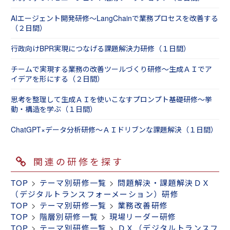
AIエージェント開発研修～LangChainで業務プロセスを改善する
（２日間）
行政向けBPR実現につなげる課題解決力研修（１日間）
チームで実現する業務の改善ツールづくり研修～生成ＡＩでア
イデアを形にする（２日間）
思考を整理して生成ＡＩを使いこなすプロンプト基礎研修～挙
動・構造を学ぶ（１日間）
ChatGPT×データ分析研修～ＡＩドリブンな課題解決（１日間）
関連の研修を探す
TOP
>
テーマ別研修一覧
>
問題解決・課題解決ＤＸ
（デジタルトランスフォーメーション）研修
TOP
>
テーマ別研修一覧
>
業務改善研修
TOP
>
階層別研修一覧
>
現場リーダー研修
TOP
>
テーマ別研修一覧
>
ＤＸ（デジタルトランスフ