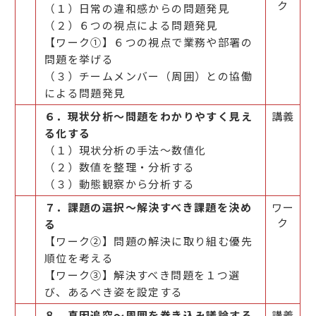
ク
（１）日常の違和感からの問題発見
（２）６つの視点による問題発見
【ワーク①】６つの視点で業務や部署の
問題を挙げる
（３）チームメンバー（周囲）との協働
による問題発見
６．現状分析～問題をわかりやすく見え
講義
る化する
（１）現状分析の手法～数値化
（２）数値を整理・分析する
（３）動態観察から分析する
７．課題の選択～解決すべき課題を決め
ワー
ク
る
【ワーク②】問題の解決に取り組む優先
順位を考える
【ワーク③】解決すべき問題を１つ選
び、あるべき姿を設定する
８．真因追究～周囲を巻き込み議論する
講義