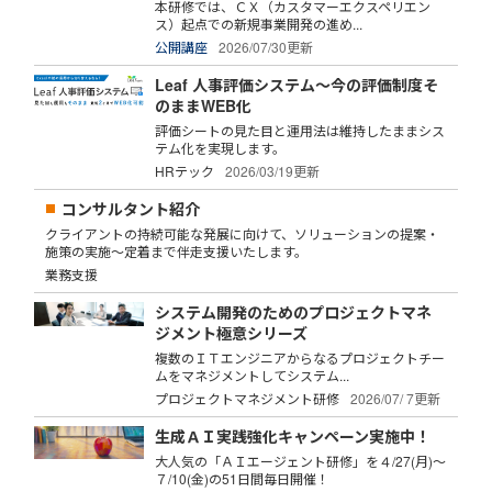
本研修では、ＣＸ（カスタマーエクスペリエン
ス）起点での新規事業開発の進め...
公開講座
2026/07/30更新
Leaf 人事評価システム～今の評価制度そ
のままWEB化
評価シートの見た目と運用法は維持したままシス
テム化を実現します。
HRテック
2026/03/19更新
コンサルタント紹介
クライアントの持続可能な発展に向けて、ソリューションの提案・
施策の実施～定着まで伴走支援いたします。
業務支援
システム開発のためのプロジェクトマネ
ジメント極意シリーズ
複数のＩＴエンジニアからなるプロジェクトチー
ムをマネジメントしてシステム...
プロジェクトマネジメント研修
2026/07/ 7更新
生成ＡＩ実践強化キャンペーン実施中！
大人気の「ＡＩエージェント研修」を４/27(月)～
７/10(金)の51日間毎日開催！