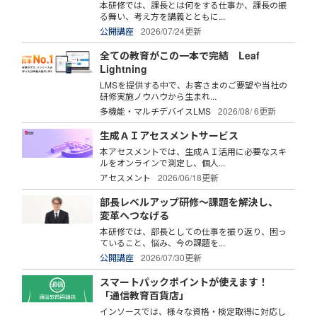
本研修では、課長とは何をする仕事か、課長の振
る舞い、考え方を講義とともに...
公開講座
2026/07/24更新
全ての教育がこの一本で完結 Leaf
Lightning
LMSを提供する中で、お客さまのご要望や当社の
研修実施ノウハウから生まれ...
多機能・マルチデバイスLMS
2026/08/ 6更新
生成ＡＩアセスメントサービス
本アセスメントでは、生成ＡＩ活用に必要なスキ
ルをオンラインで測定し、個人...
アセスメント
2026/06/18更新
部長レベルアップ研修～課題を解決し、
変革へつなげる
本研修では、部長としての仕事を振り返り、困っ
ていること、悩み、今の課題を...
公開講座
2026/07/30更新
スマートパックポイントが使えます！
「通信教育百貨店」
インソースでは、様々な資格・検定取得に対応し