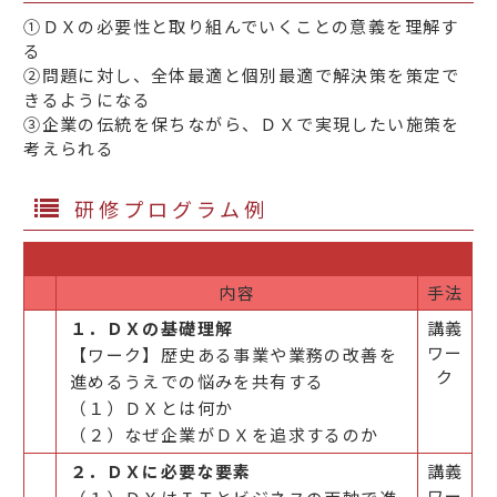
①ＤＸの必要性と取り組んでいくことの意義を理解す
る
②問題に対し、全体最適と個別最適で解決策を策定で
きるようになる
③企業の伝統を保ちながら、ＤＸで実現したい施策を
考えられる
研修プログラム例
内容
手法
１．ＤＸの基礎理解
講義
ワー
【ワーク】歴史ある事業や業務の改善を
ク
進めるうえでの悩みを共有する
（１）ＤＸとは何か
（２）なぜ企業がＤＸを追求するのか
２．ＤＸに必要な要素
講義
ワー