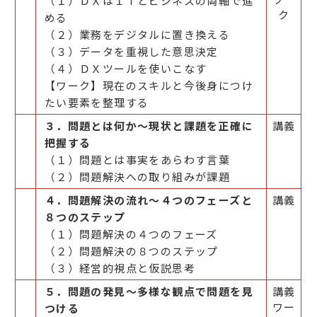
（１）ＤＸはＩＴとビジネスの両軸で進
ク
める
（２）業務をデジタルに置き換える
（３）データを重視した意思決定
（４）ＤＸツールを使いこなす
【ワーク】現在のスキルと今後身につけ
たい要素を整理する
３．問題とは何か～現状と課題を正確に
講義
把握する
（１）問題とは事実をあらわす言葉
（２）問題解決への取り組みが課題
４．問題解決の流れ～４つのフェーズと
講義
８つのステップ
（１）問題解決の４つのフェーズ
（２）問題解決の８つのステップ
（３）経営的視点と仮説思考
５．問題の発見～多様な観点で問題を見
講義
ワー
つける