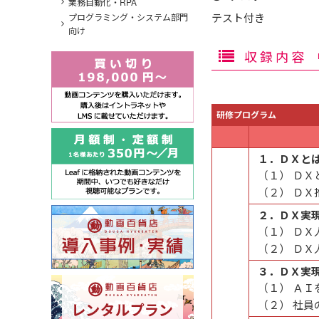
業務自動化・RPA
テスト付き
プログラミング・システム部門
向け
収録内容
研修プログラム
１．ＤＸと
（１） ＤＸ
（２） ＤＸ
２．ＤＸ実
（１） Ｄ
（２） ＤＸ
３．ＤＸ実
（１） Ａ
（２） 社員