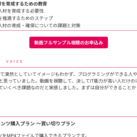
材を育成するための教育
人材を育成する必要性
を推進するためのステップ
Ｘ人材の育成・確保についての課題と対策
動画フルサンプル視聴のお申込み
声
VOICE
いて漠然としていてイメージもわかず、プログラミングができる人や
と思っていました。動画を視聴して、決してIT能力が高い人だけの
ていくべき課題なのだと実感しました。まずは自分ができることか
E
テンツ購入プラン ～買い切りプラン
ツをMP4ファイルで購入できるプランです。