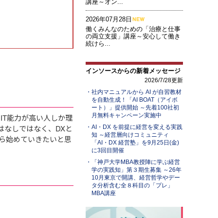
講座～オン...
2026年07月28日
働くみんなのための「治療と仕事
の両立支援」講座～安心して働き
続けら...
インソースからの新着メッセージ
2026/7/28更新
社内マニュアルから AI が自習教材
を自動生成！「AI BOAT（アイボ
ート）」提供開始 ～先着100社初
月無料キャンペーン実施中
IT能力が高い人しか理
はなしではなく、DXと
AI・DX を前提に経営を変える実践
知 ～経営層向けコミュニティ
ら始めていきたいと思
「AI・DX 経営塾」を9月25日(金)
に3回目開催
「神戸大学MBA教授陣に学ぶ経営
学の実践知」第３期生募集 ～26年
10月東京で開講、経営哲学やデー
タ分析含む全８科目の「プレ」
MBA講座