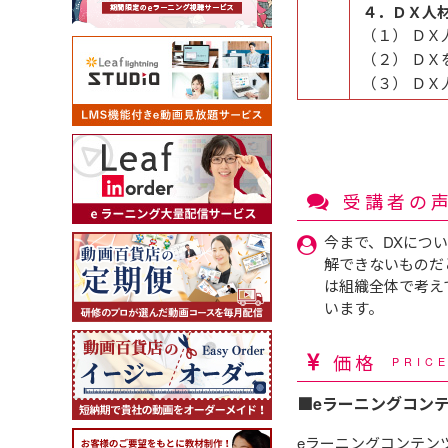
４．ＤＸ人
（１） ＤＸ
（２） ＤＸ
（３） Ｄ
受講者の
今まで、DXにつ
解できないものだ
は組織全体で考え
います。
価格
PRIC
■eラーニングコン
eラーニングコンテン