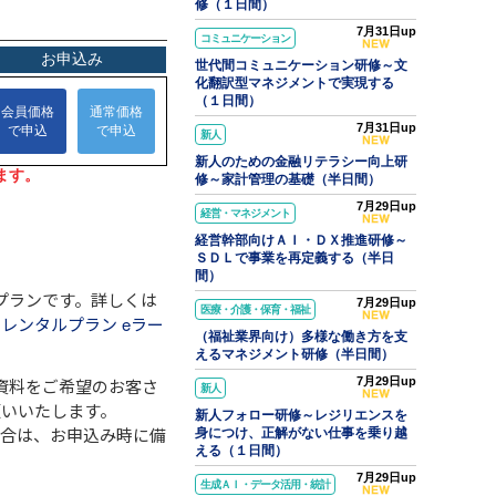
修（１日間）
7月31日up
コミュニケーション
世代間コミュニケーション研修～文
化翻訳型マネジメントで実現する
（１日間）
7月31日up
新人
新人のための金融リテラシー向上研
修～家計管理の基礎（半日間）
7月29日up
経営・マネジメント
経営幹部向けＡＩ・ＤＸ推進研修～
ＳＤＬで事業を再定義する（半日
間）
プランです。詳しくは
7月29日up
医療・介護・保育・福祉
レンタルプラン eラー
（福祉業界向け）多様な働き方を支
えるマネジメント研修（半日間）
資料をご希望のお客さ
7月29日up
新人
願いいたします。
新人フォロー研修～レジリエンスを
場合は、お申込み時に備
身につけ、正解がない仕事を乗り越
える（１日間）
7月29日up
生成ＡＩ・データ活用・統計