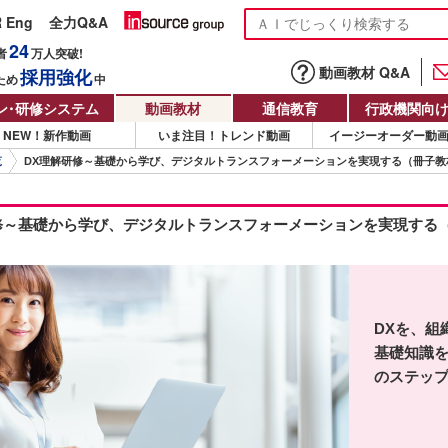
R Eng
全力Q&A
24
者
万人
突破!
動画教材 Q&A
採用強化
ため
中
ン
・
研修システム
動画教材
通信教育
行政機関向
NEW！新作動画
いま注目！トレンド動画
イージーオーダー動
覧
DX理解研修～基礎から学び、デジタルトランスフォーメーションを実現する（冊子教
修～基礎から学び、デジタルトランスフォーメーションを実現する
DXを、組
基礎知識
のステッ