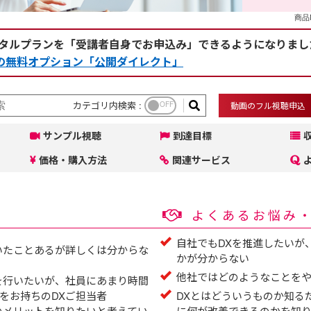
商品N
タルプランを「受講者自身でお申込み」できるようになりまし
rceの無料オプション「公開ダイレクト」
カテゴリ内検索 :
OFF
動画のフル視聴申込
サンプル視聴
到達目標
価格・購入方法
関連サービス
よくあるお悩み
自社でもDXを推進したいが
いたことあるが詳しくは分からな
かが分からない
他社ではどのようなことを
を行いたいが、社員にあまり時間
をお持ちのDXご担当者
DXとはどういうものか知る
のメリットを知りたいと考えてい
に何が改善できるのかを知