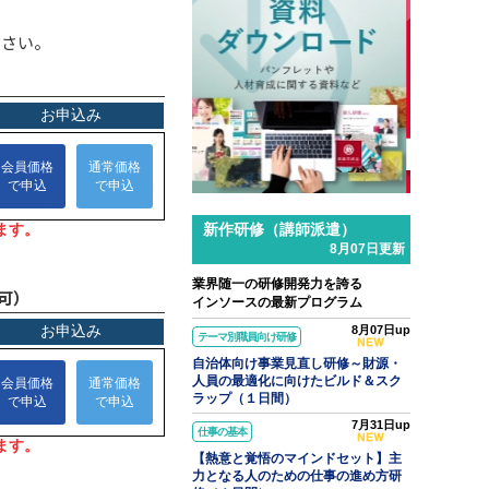
ださい。
新作研修（講師派遣）
8月07日更新
業界随一の研修開発力を誇る
可）
インソースの最新プログラム
8月07日up
テーマ別職員向け研修
自治体向け事業見直し研修～財源・
人員の最適化に向けたビルド＆スク
ラップ（１日間）
7月31日up
仕事の基本
【熱意と覚悟のマインドセット】主
力となる人のための仕事の進め方研