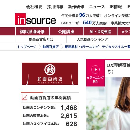
会社概要
採用情報
新作研修
ニュース
IR情報
I
96
年間受講者
万人
突破!
オンライン受講
540
Leafユーザー
万人
突破!
事業拡大の
講師派遣研修
公開講座
AI・DX推進
eラ
動画百貨店とは
人気動画ランキング
トップページ
動画百貨店
動画教材・eラーニング～デジタルスキル一
DX理解研
き）
動画百貨店の年間実績
1,468
動画のコンテンツ数
※
2,615
動画の販売本数
※
626
動画カスタマイズ本数
※