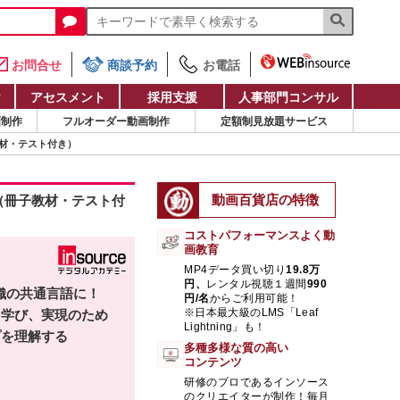
お問合せ
商談予約
お電話
け
アセスメント
採用支援
人事部門コンサル
画制作
フルオーダー動画制作
定額制見放題サービス
材・テスト付き）
動画百貨店の特徴
（冊子教材・テスト付
コストパフォーマンスよく動
画教育
MP4データ買い切り
19.8万
円、
レンタル視聴１週間
990
織の共通言語に！
円/名
からご利用可能！
※日本最大級のLMS「Leaf
を学び、実現のため
Lightning」も！
プを理解する
多種多様な質の高い
コンテンツ
研修のプロであるインソース
のクリエイターが制作！毎月