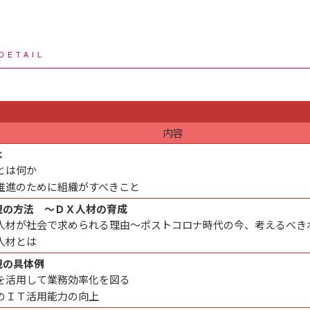
DETAIL
内容
は
とは何か
推進のために組織がすべきこと
現の方法 ～ＤＸ人材の育成
Ｘ人材が社会で求められる理由～ポストコロナ時代の今、考えるべき
人材とは
現の具体例
Ｉを活用して業務効率化を図る
のＩＴ活用能力の向上