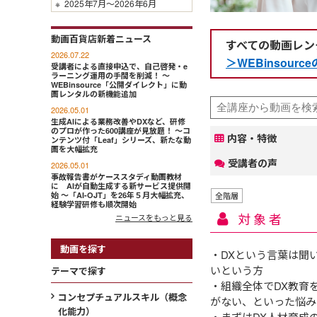
※
2025年7月～2026年6月
動画百貨店新着ニュース
すべての動画レン
2026.07.22
＞WEBinsou
受講者による直接申込で、自己啓発・e
ラーニング運用の手間を削減！ ～
WEBinsource「公開ダイレクト」に動
画レンタルの新機能追加
2026.05.01
生成AIによる業務改善やDXなど、研修
のプロが作った600講座が見放題！ ～コ
内容・特徴
ンテンツ付「Leaf」シリーズ、新たな動
画を大幅拡充
受講者の声
2026.05.01
事故報告書がケーススタディ動画教材
に AIが自動生成する新サービス提供開
始 ～「AI-OJT」を26年５月大幅拡充、
全階層
経験学習研修も順次開始
対象者
ニュースをもっと見る
動画を探す
・DXという言葉は聞
いという方
テーマで探す
・組織全体でDX教育
コンセプチュアルスキル（概念
がない、といった悩み
化能力）
・まずはDX人材育成