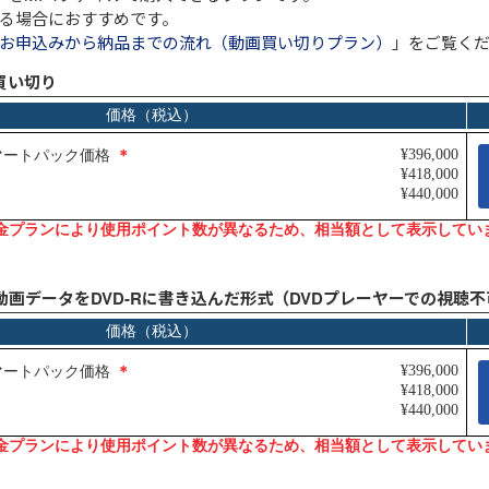
る場合におすすめです。
お申込みから納品までの流れ（動画買い切りプラン）
」をご覧く
買い切り
Aug.07
インソースブログ「東へ西へ」
コラム「調べる時間を短縮するＡＩ
エージェント活用事例４選～営業準
備・移動判断・備品購入を効率化す
る」のご紹介
動画データをDVD-Rに書き込んだ形式（DVDプレーヤーでの視聴不