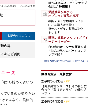
新作
15本以上、
ラインナップ
o.DDA69801
24/10/23 更新
合計
1,489講座！
受講効果が高まる
た！
オプション商品も充実
確認テスト
や
動画スライド
PDFの購入が可能！
※テストがない動画は制作も
承ります
お問合せはこちら
動画の簡易カスタマイズ「イ
ージーオーダー」
収録内容
自組織の
オリジナル要素
を盛
り込んだ教材にバージョンア
よくあるご質問
ップ可能！
動画百貨店について詳しくはこちら
・ニーズ
動画百貨店 最新教材
、何から始めてよいの
2026年07月30日
【健康経営シリーズ】今の自分に
合った「動けるカラダ」の作り方
やっているのか知りたい
～フレ...
だけではなく、具体的
2026年07月30日
りたい