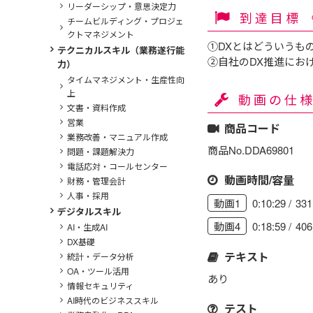
リーダーシップ・意思決定力
到達目標
チームビルディング・プロジェ
クトマネジメント
①DXとはどういうも
テクニカルスキル（業務遂行能
②自社のDX推進にお
力）
タイムマネジメント・生産性向
上
動画の仕
文書・資料作成
営業
商品コード
業務改善・マニュアル作成
商品No.DDA69801
問題・課題解決力
電話応対・コールセンター
動画時間/容量
財務・管理会計
人事・採用
0:10:29
33
動画1
デジタルスキル
0:18:59
40
動画4
AI・生成AI
DX基礎
テキスト
統計・データ分析
OA・ツール活用
あり
情報セキュリティ
AI時代のビジネススキル
テスト