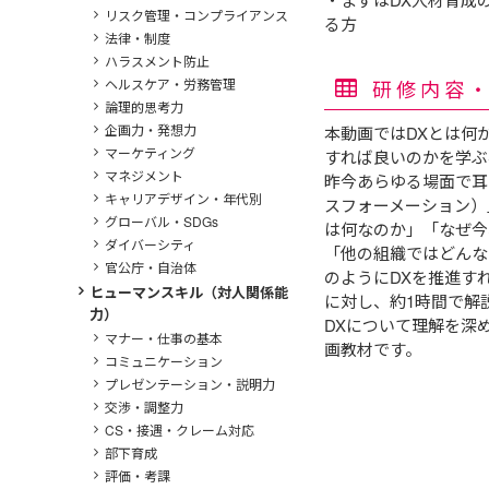
リスク管理・コンプライアンス
る方
法律・制度
ハラスメント防止
研修内容
ヘルスケア・労務管理
論理的思考力
企画力・発想力
本動画ではDXとは何
マーケティング
すれば良いのかを学ぶ
マネジメント
昨今あらゆる場面で耳
キャリアデザイン・年代別
スフォーメーション）
グローバル・SDGs
は何なのか」「なぜ今
ダイバーシティ
「他の組織ではどんな
官公庁・自治体
のようにDXを推進す
ヒューマンスキル（対人関係能
に対し、約1時間で解
力）
DXについて理解を深
マナー・仕事の基本
画教材です。
コミュニケーション
プレゼンテーション・説明力
交渉・調整力
CS・接遇・クレーム対応
部下育成
評価・考課