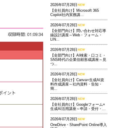
2026年07月28日
【全社員向け】Microsoft 365
Copilot社内実務講...
2026年07月28日
【全部門向け】問い合わせ対応導
収録時間: 01:09:34
線設計講座～Web・フォーム・
LIN...
2026年07月28日
【全部門向け】AI検索・口コミ・
SNS時代の企業信頼形成講座～見
つ...
2026年07月28日
【全社員向け】Canva×生成AI資
料作成講座～社内資料・告知・
簡...
ポイント
2026年07月28日
【全社員向け】Googleフォーム×
生成AI活用講座～申請・受付・...
2026年07月28日
OneDrive・SharePoint Online導入