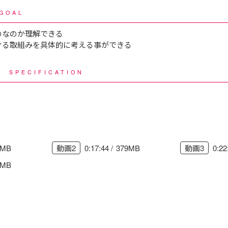
GOAL
のなのか理解できる
ける取組みを具体的に考える事ができる
様
SPECIFICATION
1MB
0:17:44
379MB
0:22
動画2
動画3
6MB