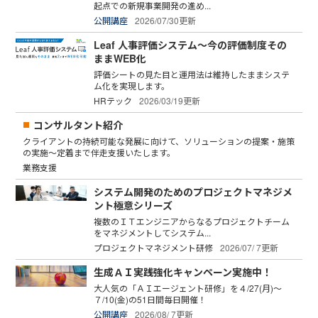
起点での新規事業開発の進め...
公開講座
2026/07/30更新
Leaf 人事評価システム～今の評価制度その
ままWEB化
評価シートの見た目と運用法は維持したままシステ
ム化を実現します。
HRテック
2026/03/19更新
コンサルタント紹介
クライアントの持続可能な発展に向けて、ソリューションの提案・施策
の実施～定着まで伴走支援いたします。
業務支援
システム開発のためのプロジェクトマネジメ
ント極意シリーズ
複数のＩＴエンジニアからなるプロジェクトチーム
をマネジメントしてシステム...
プロジェクトマネジメント研修
2026/07/ 7更新
生成ＡＩ実践強化キャンペーン実施中！
大人気の「ＡＩエージェント研修」を４/27(月)～
７/10(金)の51日間毎日開催！
公開講座
2026/08/ 7更新