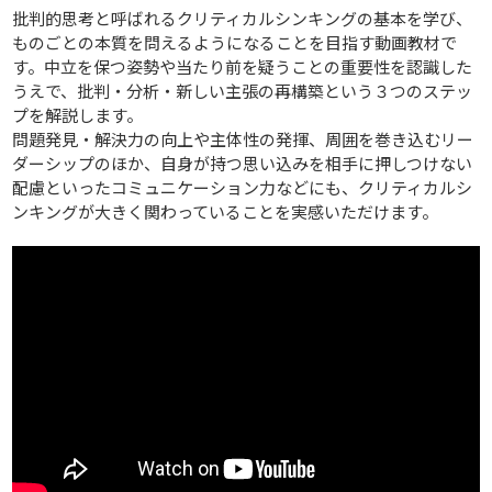
批判的思考と呼ばれるクリティカルシンキングの基本を学び、
ものごとの本質を問えるようになることを目指す動画教材で
す。中立を保つ姿勢や当たり前を疑うことの重要性を認識した
うえで、批判・分析・新しい主張の再構築という３つのステッ
プを解説します。
問題発見・解決力の向上や主体性の発揮、周囲を巻き込むリー
ダーシップのほか、自身が持つ思い込みを相手に押しつけない
配慮といったコミュニケーション力などにも、クリティカルシ
ンキングが大きく関わっていることを実感いただけます。