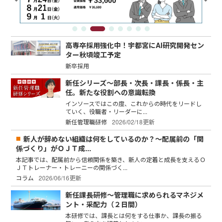
高専卒採用強化中！宇都宮にAI研究開発セン
ター秋頃竣工予定
新卒採用
新任シリーズ～部長・次長・課長・係長・主
任。新たな役割への意識転換
インソースではこの度、これからの時代をリードし
ていく、役職者・リーダーに...
新任管理職研修
2026/02/18更新
新人が辞めない組織は何をしているのか？～配属前の「関
係づくり」がＯＪＴ成...
本記事では、配属前から信頼関係を築き、新人の定着と成長を支えるＯ
ＪＴトレーナー・トレーニーの関係づく...
コラム
2026/06/16更新
新任課長研修～管理職に求められるマネジメ
ント・采配力（２日間）
本研修では、課長とは何をする仕事か、課長の振る