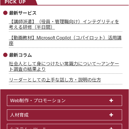
PICK UP
最新サービス
【講師派遣】（役員・管理職向け）インテグリティを
考える研修（半日間）
【動画教材】Microsoft Copilot（コパイロット）活用講
座
最新コラム
社会人として身につけたい常識力について～アンケー
ト調査の結果より
リーダーとしての上手な話し方・説明の仕方
Web制作・プロモーション
人材育成