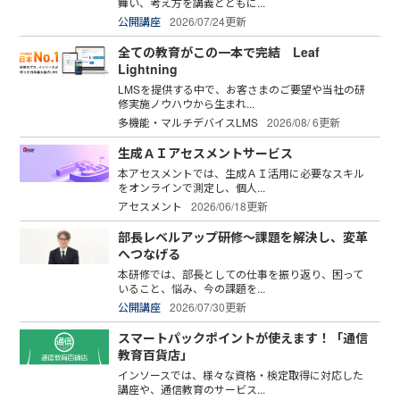
舞い、考え方を講義とともに...
公開講座
2026/07/24更新
全ての教育がこの一本で完結 Leaf
Lightning
LMSを提供する中で、お客さまのご要望や当社の研
修実施ノウハウから生まれ...
多機能・マルチデバイスLMS
2026/08/ 6更新
生成ＡＩアセスメントサービス
本アセスメントでは、生成ＡＩ活用に必要なスキル
をオンラインで測定し、個人...
アセスメント
2026/06/18更新
部長レベルアップ研修～課題を解決し、変革
へつなげる
本研修では、部長としての仕事を振り返り、困って
いること、悩み、今の課題を...
公開講座
2026/07/30更新
スマートパックポイントが使えます！「通信
教育百貨店」
インソースでは、様々な資格・検定取得に対応した
講座や、通信教育のサービス...