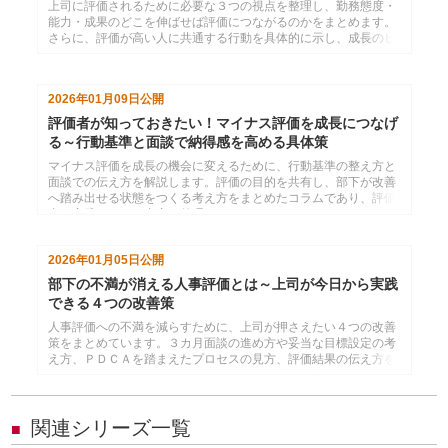
上司に評価されるために必要な３つの視点を整理し、勤務態度・
能力・成果のどこを伸ばせば評価につながるのかをまとめます。
さらに、評価が高い人に共通する行動を具体的に示し、成長のヒ
ントを紹介します。
2026年01月09日
公開
評価者が知っておきたい！マイナス評価を成長につなげ
る～行動基準と面談で納得感を高める具体策
マイナス評価を成長の機会に変えるために、行動基準の整え方と
面談での伝え方を解説します。評価の目的を共有し、部下が改善
へ踏み出せる状態をつくる考え方をまとめたコラムであり、評価
者が実践しやすい内容に整理しています。
2026年01月05日
公開
部下の不満が消える人事評価とは～上司が今日から実践
できる４つの改善策
人事評価への不満を減らすために、上司が押さえたい４つの改善
策をまとめています。３カ月面談の進め方や妥当な目標設定の考
え方、ＰＤＣＡを踏まえたプロセスの見方、評価結果の伝え方を
整理し、部下が納得しやすい評価運用をめざす内容です。
関連シリーズ一覧
■