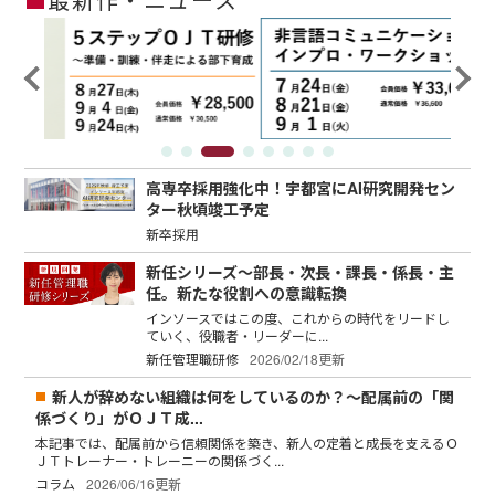
高専卒採用強化中！宇都宮にAI研究開発セン
ター秋頃竣工予定
新卒採用
新任シリーズ～部長・次長・課長・係長・主
任。新たな役割への意識転換
インソースではこの度、これからの時代をリードし
ていく、役職者・リーダーに...
新任管理職研修
2026/02/18更新
新人が辞めない組織は何をしているのか？～配属前の「関
係づくり」がＯＪＴ成...
本記事では、配属前から信頼関係を築き、新人の定着と成長を支えるＯ
ＪＴトレーナー・トレーニーの関係づく...
コラム
2026/06/16更新