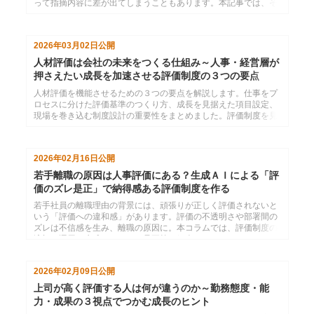
って指摘内容に差が出てしまうこともあります。本記事では、そ
の理由と、フィードバックを平等にするための考え方を解説しま
す。
2026年03月02日
公開
人材評価は会社の未来をつくる仕組み～人事・経営層が
押さえたい成長を加速させる評価制度の３つの要点
人材評価を機能させるための３つの要点を解説します。仕事をプ
ロセスに分けた評価基準のつくり方、成長を見据えた項目設定、
現場を巻き込む制度設計の重要性をまとめました。評価制度を見
直すことで、社員の成長と組織の発展を両立させる仕組みづくり
につながります。
2026年02月16日
公開
若手離職の原因は人事評価にある？生成ＡＩによる「評
価のズレ是正」で納得感ある評価制度を作る
若手社員の離職理由の背景には、頑張りが正しく評価されないと
いう「評価への違和感」があります。評価の不透明さや部署間の
ズレは不信感を生み、離職の原因に。本コラムでは、評価制度の
適切な運用と生成ＡＩによる是正策を紹介します。
2026年02月09日
公開
上司が高く評価する人は何が違うのか～勤務態度・能
力・成果の３視点でつかむ成長のヒント