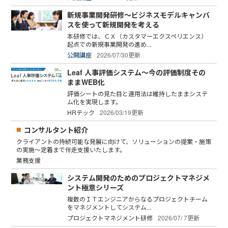
新規事業開発研修～ビジネスモデルキャンバ
スを使って新規開発を考える
本研修では、ＣＸ（カスタマーエクスペリエンス）
起点での新規事業開発の進め...
公開講座
2026/07/30更新
Leaf 人事評価システム～今の評価制度その
ままWEB化
評価シートの見た目と運用法は維持したままシステ
ム化を実現します。
HRテック
2026/03/19更新
コンサルタント紹介
クライアントの持続可能な発展に向けて、ソリューションの提案・施策
の実施～定着まで伴走支援いたします。
業務支援
システム開発のためのプロジェクトマネジメ
ント極意シリーズ
複数のＩＴエンジニアからなるプロジェクトチーム
をマネジメントしてシステム...
プロジェクトマネジメント研修
2026/07/ 7更新