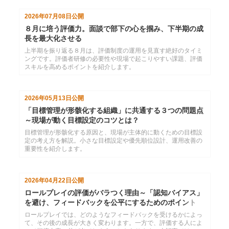
直すための視点を解説します。
2026年07月08日
公開
８月に培う評価力。面談で部下の心を掴み、下半期の成
長を最大化させる
上半期を振り返る８月は、評価制度の運用を見直す絶好のタイミ
ングです。評価者研修の必要性や現場で起こりやすい課題、評価
スキルを高めるポイントを紹介します。
2026年05月13日
公開
「目標管理が形骸化する組織」に共通する３つの問題点
～現場が動く目標設定のコツとは？
目標管理が形骸化する原因と、現場が主体的に動くための目標設
定の考え方を解説。小さな目標設定や優先順位設計、運用改善の
重要性を紹介します。
2026年04月22日
公開
ロールプレイの評価がバラつく理由～「認知バイアス」
を避け、フィードバックを公平にするためのポイント
ロールプレイでは、どのようなフィードバックを受けるかによっ
て、その後の成長が大きく変わります。一方で、評価する人によ