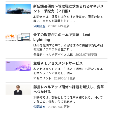
新任課長研修～管理職に求められるマネジメ
ント・采配力（２日間）
本研修では、課長とは何をする仕事か、課長の振る
舞い、考え方を講義とともに...
公開講座
2026/07/24更新
全ての教育がこの一本で完結 Leaf
Lightning
LMSを提供する中で、お客さまのご要望や当社の研
修実施ノウハウから生まれ...
多機能・マルチデバイスLMS
2026/07/15更新
生成ＡＩアセスメントサービス
本アセスメントでは、生成ＡＩ活用に必要なスキル
をオンラインで測定し、個人...
アセスメント
2026/06/18更新
部長レベルアップ研修～課題を解決し、変革
へつなげる
本研修では、部長としての仕事を振り返り、困って
いること、悩み、今の課題を...
公開講座
2026/07/30更新