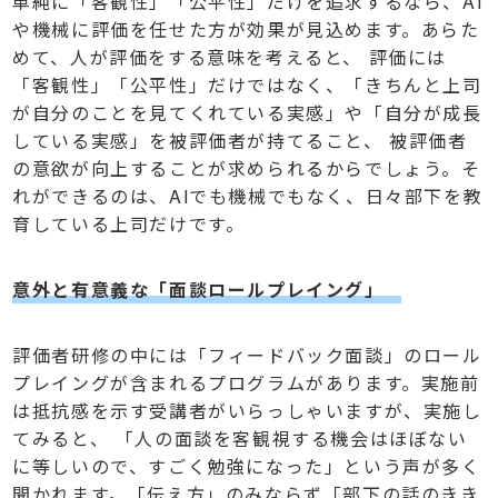
単純に「客観性」「公平性」だけを追求するなら、AI
や機械に評価を任せた方が効果が見込めます。あらた
めて、人が評価をする意味を考えると、 評価には
「客観性」「公平性」だけではなく、「きちんと上司
が自分のことを見てくれている実感」や「自分が成長
している実感」を被評価者が持てること、 被評価者
の意欲が向上することが求められるからでしょう。そ
れができるのは、AIでも機械でもなく、日々部下を教
育している上司だけです。
意外と有意義な「面談ロールプレイング」
評価者研修の中には「フィードバック面談」のロール
プレイングが含まれるプログラムがあります。実施前
は抵抗感を示す受講者がいらっしゃいますが、実施し
てみると、 「人の面談を客観視する機会はほぼない
に等しいので、すごく勉強になった」という声が多く
聞かれます。「伝え方」のみならず「部下の話のきき