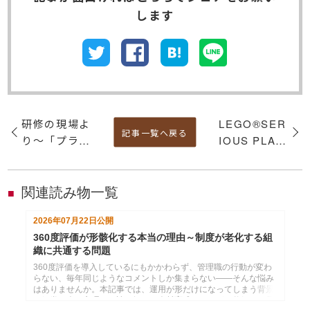
します
研修の現場よ
LEGO®SER
記事一覧へ戻る
り～「プラス
IOUS PLAY
α」を考え動
® を活用し
ける中堅社員
たブロックを
を育てる
使ったワーク
関連読み物一覧
■
ショップのご
2026年07月22日
公開
紹介
360度評価が形骸化する本当の理由～制度が老化する組
織に共通する問題
360度評価を導入しているにもかかわらず、管理職の行動が変わ
らない、毎年同じようなコメントしか集まらない――そんな悩み
はありませんか。本記事では、運用が形だけになってしまう背景
を組織や人の心理から読み解き、人材育成につながる仕組みへ見