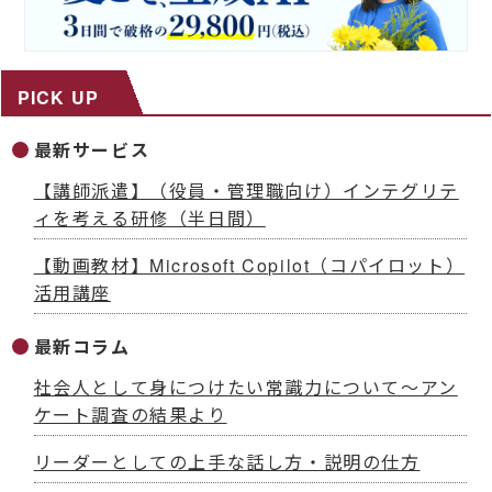
PICK UP
最新サービス
【講師派遣】（役員・管理職向け）インテグリテ
ィを考える研修（半日間）
【動画教材】Microsoft Copilot（コパイロット）
活用講座
最新コラム
社会人として身につけたい常識力について～アン
ケート調査の結果より
リーダーとしての上手な話し方・説明の仕方