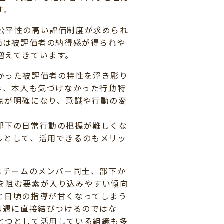
す。
公平性の高い評価制度が求められ
価は被評価者の納得感が得られや
増えてきています。
かった被評価者の特性を浮き彫り
み、本人も気づけなかった行動特
点が明確になり、意識や行動の変
部下の日常行動の把握が難しくな
ルとして、活用できるのもメリッ
じチームのメンバー同士、部下か
を阻む要素が入り込みやすい傾向
と日頃の指導が甘くなってしまう
処遇に直接結びつけるのではな
とつとして活用している組織も多