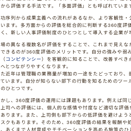
面から評価する手法です。「多面評価」とも呼ばれていま
年功序列から成果主義への流れがあるなか、より客観性・
ています。多方面からの評価を総合的に判断する360度評
すく、新しい人事評価制度のひとつとして導入する企業が
立場の異なる複数名が評価をすることで、これまで見えな
にできるのが360度評価のメリットです。自分の強みや弱
性（
コンピテンシー
）を客観的に知ることで、改善すべき
容へとつながりやすくなります。
また近年は管理職の業務量が増加の一途をたどっており、
っています。自分が知らない部下の行動を知るためのツー
トのひとつです。
しかし、360度評価の運用には課題もあります。例えば同
ら上司への評価には、個人的な感情や忖度など適切な評価
があります。また、上司側も部下からの低評価を避けよう
リスクもあります。そのため、360度評価の結果を報酬や
く、あくまで人材育成やモチベーションを高める施策のひ