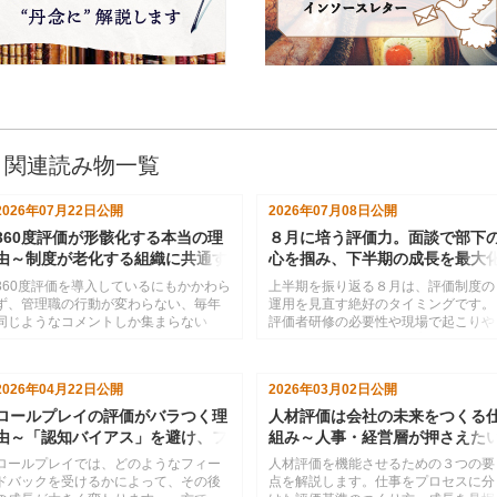
関連読み物一覧
2026年07月22日
公開
2026年07月08日
公開
360度評価が形骸化する本当の理
８月に培う評価力。面談で部下
由～制度が老化する組織に共通す
心を掴み、下半期の成長を最大
る問題
させる
360度評価を導入しているにもかかわら
上半期を振り返る８月は、評価制度の
ず、管理職の行動が変わらない、毎年
運用を見直す絶好のタイミングです。
同じようなコメントしか集まらない
評価者研修の必要性や現場で起こりや
――そんな悩みはありませんか。本記
すい課題、評価スキルを高めるポイン
事では、運用が形だけになってしまう
トを紹介します。
背景を組織や人の心理から読み解き、
2026年04月22日
公開
2026年03月02日
公開
人材育成につながる仕組みへ見直すた
めの視点を解説します。
ロールプレイの評価がバラつく理
人材評価は会社の未来をつくる
由～「認知バイアス」を避け、フ
組み～人事・経営層が押さえた
ィードバックを公平にするための
成長を加速させる評価制度の３
ロールプレイでは、どのようなフィー
人材評価を機能させるための３つの要
ポイント
の要点
ドバックを受けるかによって、その後
点を解説します。仕事をプロセスに分