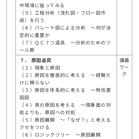
中現場に座ってみる
（５）工程分析（流れ図・フロー図作
成）を行う
（６）パレート図による分析 ～何が決
定的に重要か
（７）ＱＣ７つ道具 ～分析のためのツ
ール群
７． 原因追究
講義
ワー
（１）現象と原因
ク
（２）原因を徹底的に考える ～経験だ
けに頼らない
（３）原因を体系的に考える ～特性要
因図
（４）真の原因を考える ～現象面の対
処よりも、原因への対処
（５）原因展開 ～「なぜ？」と考える
クセをつける
（６）ロジックツリー ～原因展開