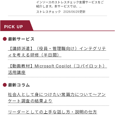
インソースのストレスチェック支援サービスをご
紹介します。本サービスでは、...
ストレスチェック
2026/06/29更新
PICK UP
最新サービス
【講師派遣】（役員・管理職向け）インテグリテ
ィを考える研修（半日間）
【動画教材】Microsoft Copilot（コパイロット）
活用講座
最新コラム
社会人として身につけたい常識力について～アン
ケート調査の結果より
リーダーとしての上手な話し方・説明の仕方