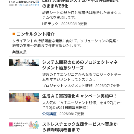
のままWEB化
評価シートの見た目と運用法は維持したままシス
テム化を実現します。
HRテック
2026/03/19更新
コンサルタント紹介
クライアントの持続可能な発展に向けて、ソリューションの提案・
施策の実施～定着まで伴走支援いたします。
業務支援
システム開発のためのプロジェクトマネ
ジメント極意シリーズ
複数のＩＴエンジニアからなるプロジェクトチー
ムをマネジメントしてシステム...
プロジェクトマネジメント研修
2026/07/ 7更新
生成ＡＩ実践強化キャンペーン実施中！
大人気の「ＡＩエージェント研修」を４/27(月)～
７/10(金)の51日間毎日開催！
公開講座
2026/08/ 7更新
ストレスチェック支援サービス～実施か
ら職場環境改善まで