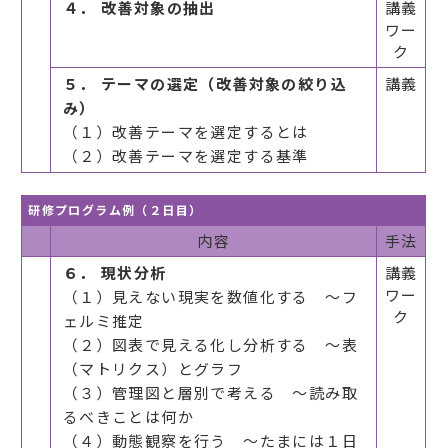
４． 改善対象の抽出
講義
ワー
ク
５． テーマの選定（改善対象の絞り込
講義
み）
（１）改善テーマを選定するとは
（２）改善テーマを選定する基準
研修プログラム例（２日目）
内容
手法
６． 現状分析
講義
ワー
（１）見えない現実を数値化する ～フ
ク
ェルミ推定
（２）図表で見える化し分析する ～表
（マトリクス）とグラフ
（３）管理図と層別で考える ～読み取
るべきことは何か
（４）動態観察を行う ～たまには１日