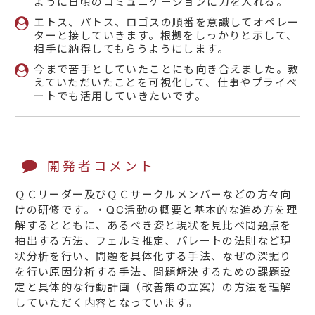
ように日頃のコミュニケーションに力を入れる。
エトス、パトス、ロゴスの順番を意識してオペレー
ターと接していきます。根拠をしっかりと示して、
相手に納得してもらうようにします。
今まで苦手としていたことにも向き合えました。教
えていただいたことを可視化して、仕事やプライベ
ートでも活用していきたいです。
開発者コメント
ＱＣリーダー及びＱＣサークルメンバーなどの方々向
けの研修です。・QC活動の概要と基本的な進め方を理
解するとともに、あるべき姿と現状を見比べ問題点を
抽出する方法、フェルミ推定、パレートの法則など現
状分析を行い、問題を具体化する手法、なぜの深掘り
を行い原因分析する手法、問題解決するための課題設
定と具体的な行動計画（改善策の立案）の方法を理解
していただく内容となっています。