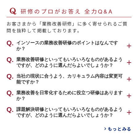
研修のプロがお答え 全力Q&A
お客さまから「業務改善研修」に多く寄せられるご質
問を抜粋して掲載しております。
インソースの業務改善研修のポイントはなんです
か？
業務改善のアプローチは、①本質的な問題に対
業務改善研修といってもいろいろなものがあるよう
ですが、どのように選んだらよいでしょうか？
して困難を覚悟で抜本的な改善する方法、②で
きるものから着手したうえで本質的な問題に切
貴社の実状をお伺いし、おすすめの研修をご提
当社の現状に合うよう、カリキュラム内容は変更可
り込むという方法に二分されます。
能ですか？
案いたします。
インソースの業務改善研修では、後者のアプロ
その結果、オーソドックスな業務改善の基礎研
可能です。
業務改善を日常化するために役立つ研修はあります
ーチを重視します。
修をおすすめする場合もありますし、あるいは
か？
業務改善の問題点がある程度明確になっていれ
テーマを絞り込んだほうが効果的であれば、重
ば、その問題点に合うようにカスタマイズいた
まず、身近な仕事の中で小さな成功体験を積む
継続的な業務改善を目的としたプログラムもご
課題解決研修といってもいろいろなものがあるよう
点テーマを中心にしたカリキュラムをおすすめ
します。
ことからはじめるのが特徴です。そのために
ですが、どのように選んだらよいでしょうか？
用意しています。
します。
重点テーマを定めたり、カリキュラムの組合せ
は、職場のメンバーが業務改善を日々の業務と
後者であれば、数例ですが、次のような業務改
貴組織の実状を伺ったうえで、おすすめの研修
などがひとつの方法です。あるいは、問題点が
認識することがポイントです。身近な仕事の中
もっとみる
例①朝礼を活用して継続的な業務改善をしたい
善のテーマをご用意しています。
をご提案いたします。
不明確であれば、受講される方々に「事前課
に「ムリ」「ムダ」「ムラ」があることに気づ
業務改善研修 ～朝礼から始める業務改善編