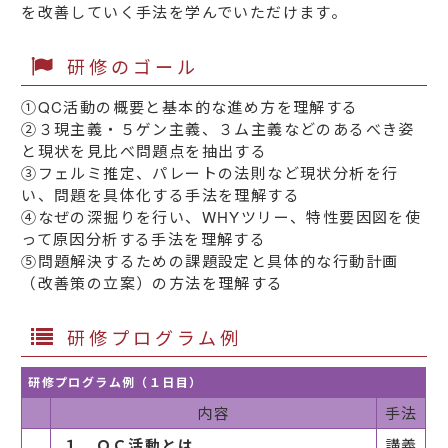
を改善していく手法を学んでいただけます。
研修のゴール
①QC活動の概要と基本的な進め方を理解する
②３現主義・５ゲン主義、３ム主義などのあるべき姿
と現状を見比べ問題点を抽出する
③フェルミ推定、パレートの法則など現状分析を行
い、問題を具体化する手法を理解する
④なぜの深掘りを行い、WHYツリー、特性要因図を使
って原因分析する手法を理解する
⑤問題解決するための課題設定と具体的な行動計画
（改善策の立案）の方法を理解する
研修プログラム例
研修プログラム例（１日目）
内容
手法
１．ＱＣ活動とは
講義