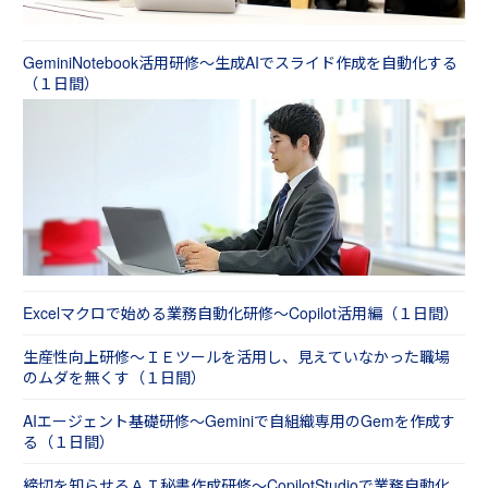
オペレーションミス防止・事務ミス防止研修
（１日間）
GeminiNotebook活用研修～生成AIでスライド作成を自動化する
（１日間）
Excelマクロで始める業務自動化研修～Copilot活用編（１日間）
生産性向上研修～ＩＥツールを活用し、見えていなかった職場
のムダを無くす（１日間）
AIエージェント基礎研修～Geminiで自組織専用のGemを作成す
る（１日間）
締切を知らせるＡＩ秘書作成研修～CopilotStudioで業務自動化