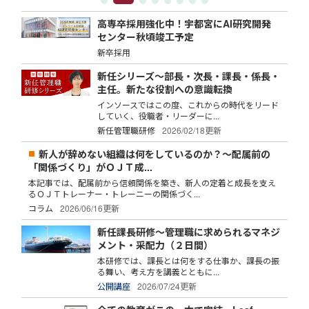
高専卒採用強化中！宇都宮にAI研究開発
センター秋頃竣工予定
新卒採用
新任シリーズ～部長・次長・課長・係長・
主任。新たな役割への意識転換
インソースではこの度、これからの時代をリード
していく、役職者・リーダーに...
新任管理職研修
2026/02/18更新
新人が辞めない組織は何をしているのか？～配属前の
「関係づくり」がＯＪＴ成...
本記事では、配属前から信頼関係を築き、新人の定着と成長を支え
るＯＪＴトレーナー・トレーニーの関係づく...
コラム
2026/06/16更新
新任課長研修～管理職に求められるマネジ
メント・采配力（２日間）
本研修では、課長とは何をする仕事か、課長の振
る舞い、考え方を講義とともに...
公開講座
2026/07/24更新