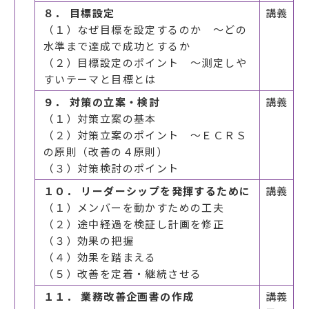
８． 目標設定
講義
（１）なぜ目標を設定するのか ～どの
水準まで達成で成功とするか
（２）目標設定のポイント ～測定しや
すいテーマと目標とは
９． 対策の立案・検討
講義
（１）対策立案の基本
（２）対策立案のポイント ～ＥＣＲＳ
の原則（改善の４原則）
（３）対策検討のポイント
１０． リーダーシップを発揮するために
講義
（１）メンバーを動かすための工夫
（２）途中経過を検証し計画を修正
（３）効果の把握
（４）効果を踏まえる
（５）改善を定着・継続させる
１１． 業務改善企画書の作成
講義