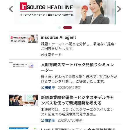
insource AI agent
課題・テーマ・不明点を分析し、最適なご提案・
ご回答をいたします。
AI検索モード
人財育成スマートパック見積りシミュレ
ーター
皆さまに代わって最適な割引価格でご利用いただ
けるプランを計算し、ご提案いたします。
公開講座
2026/06/ 2更新
新規事業開発研修～ビジネスモデルキャ
ンバスを使って新規開発を考える
本研修では、ＣＸ（カスタマーエクスペリエン
ス）起点での新規事業開発の進め...
公開講座
2026/07/30更新
Leaf 人事評価システム～今の評価制度そ