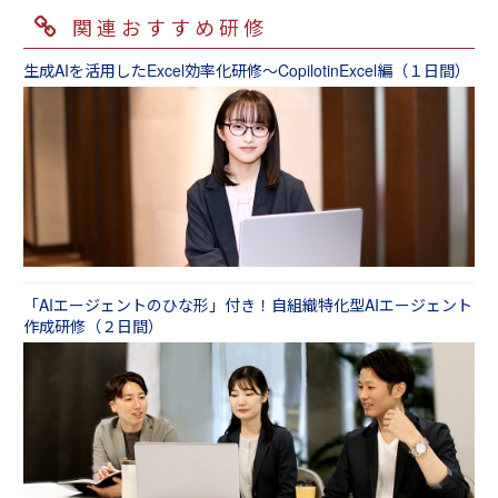
その結果、最も基本的なカリキュラムの研修を
題」に取り組んでいただき、その内容から研修
き、上司や他のメンバーに率先して提案するの
（１日間）
テーマ例①：業務フローの見直しからアプロー
関連おすすめ研修
おすすめする場合もありますし、あるいはテー
内容にアクセントをつけることも可能です。
が日常的になるようにすることが重要です。次
チしたい場合
マを絞り込んだほうが効果的であれば、重点テ
に、フレームワーク（型）に従った業務改善の
例②目標管理と連動して業務改善をしたい
生成AIを活用したExcel効率化研修～CopilotinExcel編（１日間）
業務フロー作成研修（１日間）
ーマを中心にしたカリキュラムをおすすめしま
手順を習得し、業務改善の一連の流れを理解し
業務改善研修 ～目標管理で推進する業務改善
す。
ていただくのがポイントです。具体的には、
編（１日間）
テーマ例②：職場の５Sからアプローチしたい場
「問題の洗い出し→テーマの選定→現状分析→
合
テーマ別①じっくりと時間をかけ業務改善を学
原因追及→目標設定→対策の立案」という一連
また、研修を全３～６回ほどのプログラムとし
業務改善研修 ～職場の５Ｓ徹底編（１日間）
びたい場合
の流れにそってポイントを身につけていただき
て組み立て、数カ月かけて業務改善活動に取り
業務改善研修（２日間）
ます。
組んでいただくことにより、改善の視点や意識
テーマ例③：文書（電子データも含む）のファ
を定着させる方法もおすすめです。
イリングからアプローチしたい場合
テーマ例②：マニュアル化し業務を標準化する
業務改善活動でコストDown、業績Up、モラル
業務改善研修 ファイリング力向上編（１日
ことからアプローチしたい場合
Upを目指す DUU研修（３日間）
間）
業務改善研修 ～マニュアル作成で実現する業
「AIエージェントのひな形」付き！自組織特化型AIエージェント
務改善編（１日間）
作成研修（２日間）
テーマ例④：マニュアル化により業務の標準化
からアプローチしたい場合
テーマ例③：ミスを減らすことによりアプロー
業務改善研修 ～マニュアル作成で実現する業
チしたい場合
務改善編（１日間）
オペレーションミス防止・事務ミス防止研修
（１日間）
テーマ例⑤：ミスを減らすことによりアプロー
チしたい場合