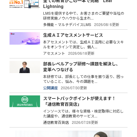
全ての教育がこの一本で完結 Leaf
Lightning
LMSを提供する中で、お客さまのご要望や当社の
研修実施ノウハウから生まれ...
多機能・マルチデバイスLMS
2026/08/ 6更新
生成ＡＩアセスメントサービス
本アセスメントでは、生成ＡＩ活用に必要なスキ
ルをオンラインで測定し、個人...
アセスメント
2026/06/18更新
部長レベルアップ研修～課題を解決し、
変革へつなげる
本研修では、部長としての仕事を振り返り、困っ
ていること、悩み、今の課題を...
公開講座
2026/07/30更新
スマートパックポイントが使えます！
「通信教育百貨店」
インソースでは、様々な資格・検定取得に対応し
た講座や、通信教育のサービス...
通信教育百貨店
2026/07/28更新