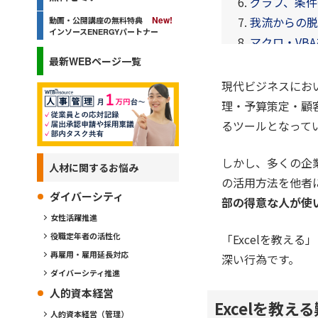
グラフ、条件
我流からの脱
動画・公開講座の無料特典
インソースENERGYパートナー
マクロ・VB
（2025年版
最新WEBページ一覧
現代ビジネスにおい
理・予算策定・顧
るツールとなって
しかし、多くの企業
人材に関するお悩み
の活用方法を他者
ダイバーシティ
部の得意な人が使
女性活躍推進
役職定年者の活性化
「Excelを教え
再雇用・雇用延長対応
深い行為です。
ダイバーシティ推進
人的資本経営
Excelを教
人的資本経営（管理）