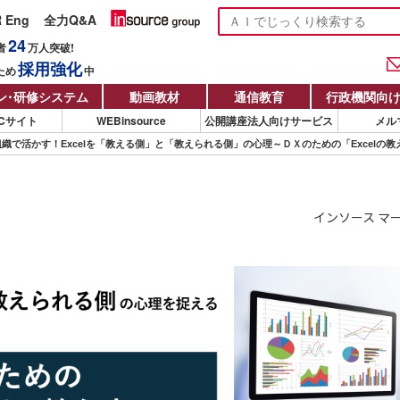
R Eng
全力Q&A
24
者
万人
突破!
採用強化
ため
中
ン
・
研修システム
動画教材
通信教育
行政機関向
Cサイト
WEBinsource
公開講座法人向けサービス
メル
は組織で活かす！Excelを「教える側」と「教えられる側」の心理～ＤＸのための「Excelの
インソース マ