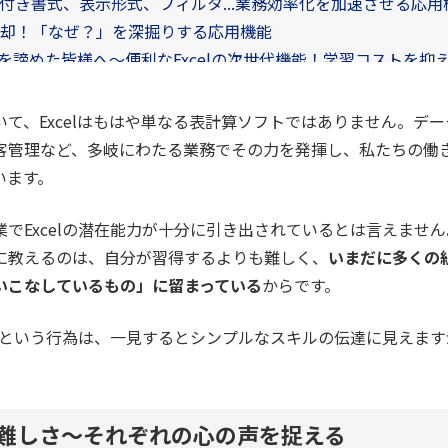
付き書式、表示形式、フィルタ...業務効率化を加速させる応用
却！「なぜ？」を深掘りする応用機能
Aを諦めた皆様へ～便利なExcelの次世代機能！学習コストを抑
）
て、Excelはもはや単なる表計算ソフトではありません。デ
客管理など、多岐にわたる業務でその力を発揮し、私たちの働
います。
でExcelの潜在能力が十分に引き出されているとは言えません。
に教えるのは、自分が習得するよりも難しく、
いまだに多くの組
いこなしているもの」に留まっている
からです。
る」という行為は、一見するとシンプルなスキルの伝達に見えま
える難しさ～それぞれの心の声を捉える