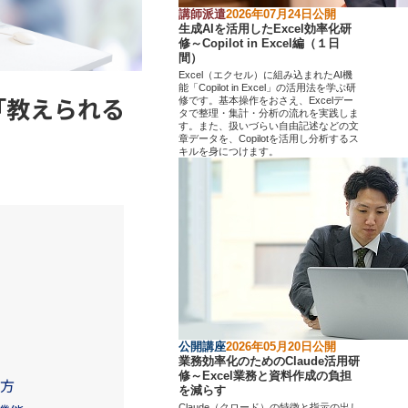
講師派遣
2026年07月24日公開
生成AIを活用したExcel効率化研
修～Copilot in Excel編（１日
間）
Excel（エクセル）に組み込まれたAI機
能「Copilot in Excel」の活用法を学ぶ研
と「教えられる
修です。基本操作をおさえ、Excelデー
タで整理・集計・分析の流れを実践しま
す。また、扱いづらい自由記述などの文
章データを、Copilotを活用し分析するス
キルを身につけます。
公開講座
2026年05月20日公開
業務効率化のためのClaude活用研
修～Excel業務と資料作成の負担
え方
を減らす
Claude（クロード）の特徴と指示の出し