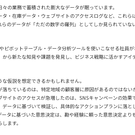
日々の業務で蓄積された膨大なデータが眠っています。
ータ・在庫データ・ウェブサイトのアクセスログなど、これら
れらのデータが「ただの数字の羅列」としてしか見られていな
機能やピボットテーブル・データ分析ツールを使いこなせる社員
」から新たな知見や課題を発見し、ビジネス戦略に活かすアイ
うな仮説を想定できるかもしれません。
が落ちているのは、特定地域の顧客層に原因があるのではない
ブサイトのアクセスが急増したのは、SNSキャンペーンの効果
、データに基づいて検証し、具体的なアクションプランに落と
データに基づいた意思決定は、勘や経験に頼った意思決定より
らします。