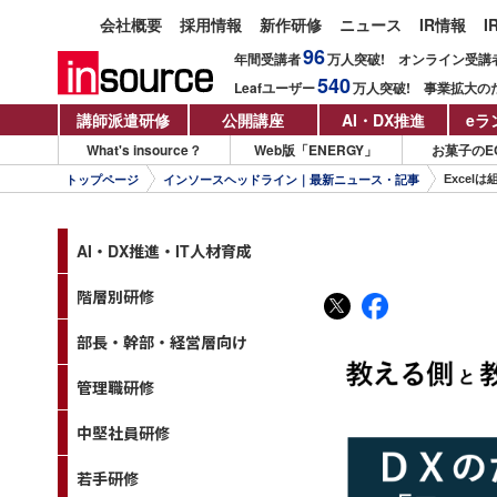
会社概要
採用情報
新作研修
ニュース
IR情報
I
96
年間受講者
万人
突破!
オンライン受講
540
Leafユーザー
万人
突破!
事業拡大の
講師派遣研修
公開講座
AI・DX推進
eラ
What's insource？
Web版「ENERGY」
お菓子のE
Excel
トップページ
インソースヘッドライン｜最新ニュース・記事
AI・DX推進・IT人材育成
階層別研修
部長・幹部・経営層向け
管理職研修
中堅社員研修
若手研修