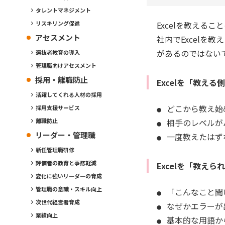
タレントマネジメント
Excelを教える
リスキリング促進
アセスメント
社内でExcelを
があるのではない
選抜者教育の導入
管理職向けアセスメント
採用・離職防止
Excelを「教える
活躍してくれる人材の採用
どこから教え始
採用支援サービス
相手のレベルが
離職防止
リーダー・管理職
一度教えたはず
新任管理職研修
評価者の教育と事務軽減
Excelを「教え
変化に強いリーダーの育成
管理職の意識・スキル向上
「こんなこと聞
次世代経営者育成
なぜかエラーが
業績向上
基本的な用語か