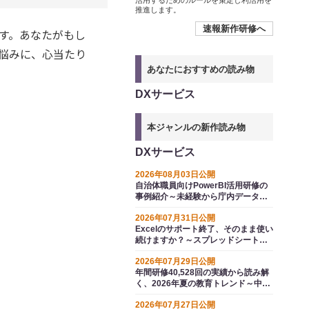
活用するためのルールを策定し利活用を
推進します。
速報新作研修へ
ます。あなたがもし
お悩みに、心当たり
あなたにおすすめの読み物
DXサービス
本ジャンルの新作読み物
DXサービス
2026年08月03日公開
自治体職員向けPowerBI活用研修の
事例紹介～未経験から庁内データを
見える化し、業務に活かす
2026年07月31日公開
Excelのサポート終了、そのまま使い
続けますか？～スプレッドシートと
いう選択肢
2026年07月29日公開
年間研修40,528回の実績から読み解
く、2026年夏の教育トレンド～中堅
の自律と全社ＡＩ活用（業務改善）
2026年07月27日公開
が分かれ道