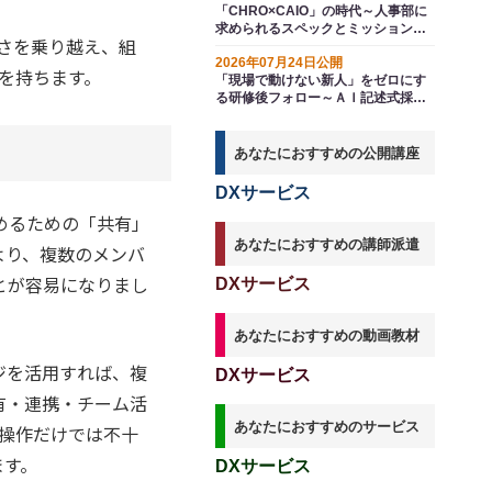
「CHRO×CAIO」の時代～人事部に
求められるスペックとミッションの
しさを乗り越え、組
変換
2026年07月24日公開
味を持ちます。
「現場で動けない新人」をゼロにす
る研修後フォロー～ＡＩ記述式採点
で実現する知識の定着
あなたにおすすめの公開講座
DXサービス
めるための「共有」
あなたにおすすめの講師派遣
より、複数のメンバ
とが容易になりまし
DXサービス
あなたにおすすめの動画教材
レージを活用すれば、複
DXサービス
有・連携・チーム活
あなたにおすすめのサービス
な操作だけでは不十
ます。
DXサービス