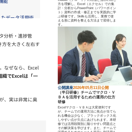
機能
方を理解し、Excel（エクセル）での集
計・分析からPowerPoint（パワーポイン
ト）資料の作成・修正までを実践的に学
えたデータ活用術
ぶ研修です。Skillsも活用し、業務で使
える形に資料を整える方法まで習得しま
す。
ータ分析・進捗管
き方を大きく左右す
なぜなら、Excel
織でExcelは「一
公開講座
2026年05月11日公開
（半日研修）チームでマクロ・Ｖ
ＢＡを活用するための運用の仕方
すが、実は非常に奥
研修
Excelマクロ・ＶＢＡは大変便利です
が、チームでの運用方法に焦点が当てら
れる機会は少なく、ブラックボックス化
しやすい点が欠点にあげられます。本研
修では活用段階別に陥りやすい問題点と
その解決策を学びます。また、チームで