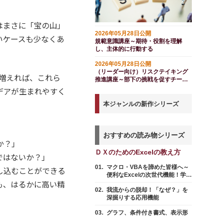
はまさに「宝の山」
2026年05月28日公開
いケースも少なくあ
規範意識講座～期待・役割を理解
し、主体的に行動する
2026年05月28日公開
（リーダー向け）リスクテイキング
が増えれば、これら
推進講座～部下の挑戦を促すチーム
づくり（スライド付き）
デアが生まれやすく
本ジャンルの新作シリーズ
おすすめの読み物シリーズ
か？」
ＤＸのためのExcelの教え方
ではないか？」
マクロ・VBAを諦めた皆様へ～
し込むことができる
便利なExcelの次世代機能！学習
も、はるかに高い精
コストを抑えたデータ活用術
我流からの脱却！「なぜ？」を
（2025年版）
深掘りする応用機能
グラフ、条件付き書式、表示形