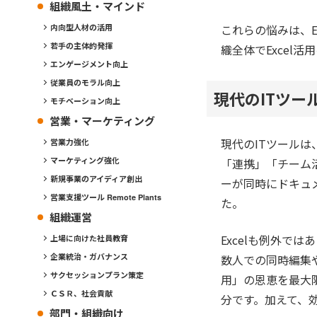
組織風土・マインド
これらの悩みは、E
内向型人材の活用
若手の主体的発揮
織全体でExcel
エンゲージメント向上
従業員のモラル向上
現代のITツ
モチベーション向上
営業・マーケティング
現代のITツール
営業力強化
マーケティング強化
「連携」「チーム
新規事業のアイディア創出
ーが同時にドキュ
営業支援ツール Remote Plants
た。
組織運営
Excelも例外では
上場に向けた社員教育
企業統治・ガバナンス
数人での同時編集
サクセッションプラン策定
用」の恩恵を最大限
ＣＳＲ、社会貢献
分です。加えて、
部門・組織向け