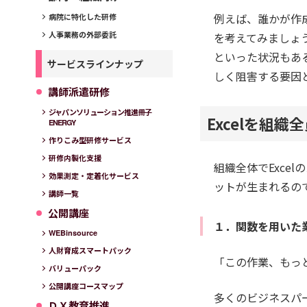
例えば、誰かが作成
病院に特化した研修
人事業務の外部委託
を考えてみましょ
といった状況もあ
サービスラインナップ
しく阻害する要因
講師派遣研修
ジャパンソリューション推進冊子
Excelを組
ENERGY
作りこみ型研修サービス
研修内製化支援
組織全体でExce
効果測定・定着化サービス
ットが生まれるの
講師一覧
公開講座
１．関数を用いた
WEBinsource
人財育成スマートパック
「この作業、もっ
バリューパック
公開講座コースマップ
多くのビジネスパー
ＤＸ教育推進