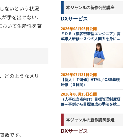
在しないという状況
本ジャンルの新作公開講座
人が手を出せない、
DXサービス
において生産性を著
2026年08月05日公開
ＦＤＥ（顧客密着型エンジニア）育
成導入研修～３つの人間力を身につ
ける（２日間）
合、どのようなメリ
2026年07月31日公開
【新人ＩＴ研修】HTML／CSS基礎
研修（３日間）
2026年06月15日公開
（人事担当者向け）目標管理制度研
修～事例から目標達成の手法を検討
する
本ジャンルの新作講師派遣
DXサービス
の関数です。