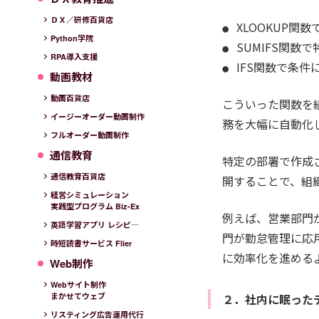
ＤＸ／研修百貨店
XLOOKUP
Python学院
SUMIFS関
RPA導入支援
IFS関数で条
動画教材
動画百貨店
こういった関数を
イージーオーダー動画制作
務を大幅に自動化
フルオーダー動画制作
通信教育
特定の部署で作成さ
通信教育百貨店
開することで、組
経営シミュレーション
実践型プログラム Biz-Ex
例えば、営業部門
英語学習アプリ レシピ―
門が勤怠管理に応
時短読書サービス Flier
に効率化を進める
Web制作
Webサイト制作
まかせてウェブ
２．社内に眠った
リスティング広告運用代行