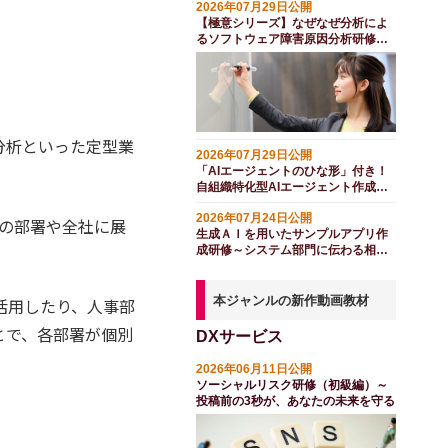
2026年07月29日公開
【極意シリーズ】なぜなぜ分析によ
るソフトウェア障害原因分析研修
（１日間）
分析といった定型業
2026年07月29日公開
「AIエージェントのひな形」付き！
自組織特化型AIエージェント作成研
修（２日間）
2026年07月24日公開
他の部署や全社に展
生成ＡＩを用いたサンプルアプリ作
成研修～システム部門に伝わる相談
方法を学ぶ（半日間）
本ジャンルの新作動画教材
活用したり、人事部
とで、各部署が個別
DXサービス
2026年06月11日公開
ソーシャルリスク研修（初級編）～
投稿前の3秒が、あなたの未来を守る