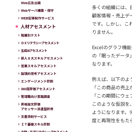
Web広告出稿
多くの組織には、
Webサーバ構築・保守
顧客情報・売上デ
WEB記事制作サービス
です。しかし、こ
人材アセスメント
りません。
階層別テスト
ＤＸリテラシーアセスメント
Excelのグラフ
生成AIアセスメント
の「眠ったデータ
新人８大スキルアセスメント
なります。
営業スキルアセスメント
論理的思考アセスメント
例えば、以下のよ
エンゲージメント診断
「この商品の売上
360度評価アセスメント
「この期間にウェ
管理職向け意識調査
このような仮説を
昇格論文評価
アセッサー派遣型研修
ようになります。
文書添削サービス
度と再現性をもた
ＩＴ基礎スキル診断
金融・生活リテラシーアセスメント