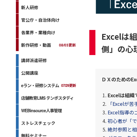
新人研修
官公庁・自治体向け
各業界・業種向け
Excel
新作研修・動画
08/03更新
側」の心
講師派遣研修
公開講座
ＤＸのためのEx
eラン・研修システム
07/29更新
Excelは
店舗教育LMS テンポスタディ
「Excel
WEBinsource人事管理
Excel指
初心者が「で
ストレスチェック
絶対参照と相
無料セミナー