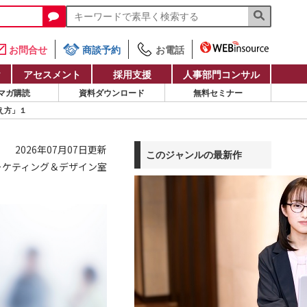
お問合せ
商談予約
お電話
け
アセスメント
採用支援
人事部門コンサル
マガ購読
資料ダウンロード
無料セミナー
教え方」１
2026年07月07日更新
このジャンルの最新作
ーケティング＆デザイン室