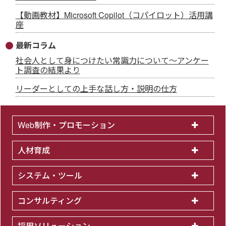
【動画教材】Microsoft Copilot（コパイロット）活用講
座
最新コラム
社会人として身につけたい常識力について～アンケー
ト調査の結果より
リーダーとしての上手な話し方・説明の仕方
Web制作・プロモーション
人材育成
システム・ツール
コンサルティング
採用ソリューション