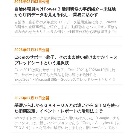
2026年08月03日
公開
自治体職員向けPower BI活用研修の事例紹介～未経験
から庁内データを見える化し、業務に活かす
自治体・官公庁の来年度のDX・データ活用施策に向け、Power
BI研修の企画事例をご紹介します。動画教材とハンズオン研修を
組み合わせたカリキュラム例や、仕様書作成から研修運営までの
支援内容をまとめています。
2026年07月31日
公開
Excelのサポート終了、そのまま使い続けますか？～ス
プレッドシートという選択肢
Excel2019は既にサポート終了、Excel2021も2026年10月に終
了。サポートが終了した製品を使い続ける危険性と、
Excel2024・Microsoft 365・Googleスプレッドシートという３つ
の選択肢の紹介
2026年07月31日
公開
基礎からわかるＧＡ４～ＵＡとの違いからＧＴＭを使っ
た初期設定、イベント・レポートの活用法まで
Webサイトのアクセス解析に広く用いられている「Googleアナリ
ティクス」は、新しいバージョンである「Google Analytics 4（以
下ＧＡ４）」へと完全に移行いたしました。旧バージョンである
「ユニバーサルアナリティク...