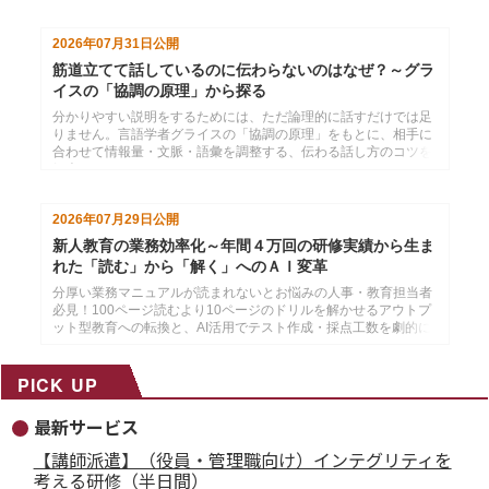
2026年07月31日
公開
筋道立てて話しているのに伝わらないのはなぜ？～グラ
イスの「協調の原理」から探る
分かりやすい説明をするためには、ただ論理的に話すだけでは足
りません。言語学者グライスの「協調の原理」をもとに、相手に
合わせて情報量・文脈・語彙を調整する、伝わる話し方のコツを
紹介します。
2026年07月29日
公開
新人教育の業務効率化～年間４万回の研修実績から生ま
れた「読む」から「解く」へのＡＩ変革
分厚い業務マニュアルが読まれないとお悩みの人事・教育担当者
必見！100ページ読むより10ページのドリルを解かせるアウトプ
ット型教育への転換と、AI活用でテスト作成・採点工数を劇的に
削減する方法を解説。
PICK UP
最新サービス
【講師派遣】（役員・管理職向け）インテグリティを
考える研修（半日間）