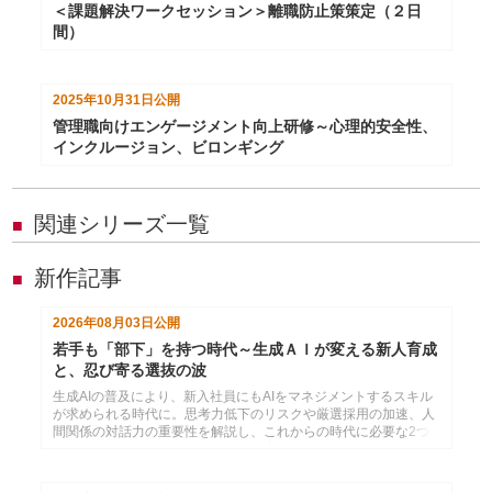
＜課題解決ワークセッション＞離職防止策策定（２日
間）
2025年10月31日
公開
管理職向けエンゲージメント向上研修～心理的安全性、
インクルージョン、ビロンギング
関連シリーズ一覧
■
新作記事
■
2026年08月03日
公開
若手も「部下」を持つ時代～生成ＡＩが変える新人育成
と、忍び寄る選抜の波
生成AIの普及により、新入社員にもAIをマネジメントするスキル
が求められる時代に。思考力低下のリスクや厳選採用の加速、人
間関係の対話力の重要性を解説し、これからの時代に必要な2つ
のコミュニケーション力と効果的な育成法を提言します。