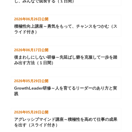
し、みんなで成長する（１日間）
2026年06月26日
公開
積極性向上講座～勇気をもって、チャンスをつかむ（ス
ライド付き）
2026年06月17日
公開
後まわしにしない研修～先延ばし癖を克服して一歩を踏
み出す方法（１日間）
2026年05月29日
公開
GrowthLeader研修～人を育てるリーダーのあり方と実
践
2026年05月28日
公開
アグレッシブマインド講座～積極性を高めて仕事の成果
を出す（スライド付き）