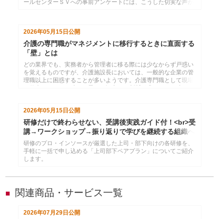
ールセンターＳＶへの事前アンケートには、こうした切実な声が
数多く寄せられました。本記事では、現場ＳＶのリアルな悩みを
3つのテーマに整理し、管理職やオペレーターからＳＶに何が期
待されているのかを明らかにします。課題の構造を理解すること
2026年05月15日
公開
で、ＳＶを育てる研修・マネジメント設計に役立つ具体的な視点
を提供します。
介護の専門職がマネジメントに移行するときに直面する
「壁」とは
どの業界でも、実務者から管理者に移る際には少なからず戸惑い
を覚えるものですが、介護施設長においては、一般的な企業の管
理職以上に困惑することが多いようです。介護専門職として現場
で仕事をしていた時とは異なる観点での判断が求められ、時には
優先順位すらも変わってくる。本コラムでは、介護施設長が直面
しやすいマネジメント上の課題をあらためて整理し、施設運営を
2026年05月15日
公開
安定させるために押さえたい視点を解説します。
研修だけで終わらせない、受講後実践ガイド付！<br>受
講→ワークショップ→振り返りで学びを継続する組織へ
研修のプロ・インソースが厳選した上司・部下向けの各研修を、
手軽に一括で申し込める「上司部下ペアプラン」についてご紹介
します。
関連商品・サービス一覧
■
2026年07月29日
公開