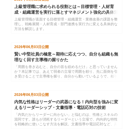
上級管理職に求められる役割とは～目標管理・人材育
成・組織運営を実行に落とすマネジメント強化の具体策
上級管理職が直面する目標管理・組織運営・業務改善の課題を整
理し、戦略展開・人材育成・部門連携を実行力に変える具体的な
方法を解説します。
2026年06月03日
公開
賢い中堅社員の極意～期待に応えつつ、自分も組織も無
理なく回す主導権の握りかた
「周囲を巻き込むと、自分の首を絞めるだけ」と思っていません
か？本記事では、あえて弱者の立場で周囲を頼り、先に面倒を引
き受けることで主導権を握り、自分から動いているようで、相手
に動いてもらうための仕事術を解説。組織の期待に真っ向から応
えつつ、しなやかに生き残るための実戦スキルを伝授します。
2026年06月03日
公開
内気な性格はリーダーの武器になる！内向型を強みに変
えるリーダーシップ・文書指導・電話応対の技術
「内気だからリーダーに向かない」と悩むのは、性格とスキルの
混同です。誰もが消耗するリーダーという立場で、内向的な特性
を戦略的に使いこなす方法を解説。文書指導や電話応対など、具
体的な「技術」を習得し、自分らしい信頼関係の築き方を学びま