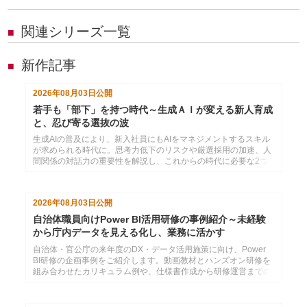
関連シリーズ一覧
■
新作記事
■
2026年08月03日
公開
若手も「部下」を持つ時代～生成ＡＩが変える新人育成
と、忍び寄る選抜の波
生成AIの普及により、新入社員にもAIをマネジメントするスキル
が求められる時代に。思考力低下のリスクや厳選採用の加速、人
間関係の対話力の重要性を解説し、これからの時代に必要な2つ
のコミュニケーション力と効果的な育成法を提言します。
2026年08月03日
公開
自治体職員向けPower BI活用研修の事例紹介～未経験
から庁内データを見える化し、業務に活かす
自治体・官公庁の来年度のDX・データ活用施策に向け、Power
BI研修の企画事例をご紹介します。動画教材とハンズオン研修を
組み合わせたカリキュラム例や、仕様書作成から研修運営までの
支援内容をまとめています。