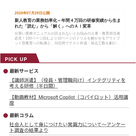
2026年07月29日
公開
新人教育の業務効率化～年間４万回の研修実績から生ま
れた「読む」から「解く」へのＡＩ変革
分厚い業務マニュアルが読まれないとお悩みの人事・教育担当者
必見！100ページ読むより10ページのドリルを解かせるアウトプ
ット型教育への転換と、AI活用でテスト作成・採点工数を劇的に
削減する方法を解説。
PICK UP
最新サービス
【講師派遣】（役員・管理職向け）インテグリティを
考える研修（半日間）
【動画教材】Microsoft Copilot（コパイロット）活用講
座
最新コラム
社会人として身につけたい常識力について～アンケー
ト調査の結果より