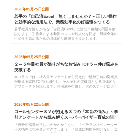
す。
2026年05月25日
公開
若手の「自己流Excel」無くしませんか？～正しい操作
と効率的な活用法で、業務効率化の好循環をつくる
若手社員が陥りがちな「自己流Excel」に潜む２種類の問題を解
説します。手作業による時間のロスや属人化を防ぎ、組織全体の
生産性を高めるための具体的な解決策を提示します。
2026年05月25日
公開
２～５年目社員が陥りがちなお悩みTOP５～伸び悩みを
突破する
本コラムでは、社内外アンケートから見えた中堅層手前の従業員
が抱える課題TOP5を紹介し、それぞれの突破口となる具体的な
アプローチを解説します。停滞感を打破し、次のステージに進む
ためのヒントが見つかります。
2026年05月22日
公開
コールセンターＳＶが抱える３つの「本音の悩み」～事
前アンケートから読み解くスーパーバイザー育成の課題
と解決策
「自分の指導が正しいのかわからない」「ベテランオペレーター
への指導に気を遣いすぎてしまう」「育成に時間を割けない」コ