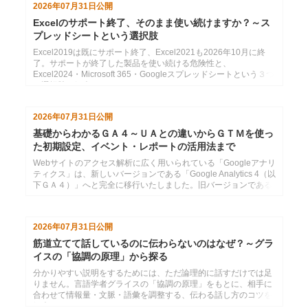
2026年07月31日
公開
Excelのサポート終了、そのまま使い続けますか？～ス
プレッドシートという選択肢
Excel2019は既にサポート終了、Excel2021も2026年10月に終
了。サポートが終了した製品を使い続ける危険性と、
Excel2024・Microsoft 365・Googleスプレッドシートという３つ
の選択肢の紹介
2026年07月31日
公開
基礎からわかるＧＡ４～ＵＡとの違いからＧＴＭを使っ
た初期設定、イベント・レポートの活用法まで
Webサイトのアクセス解析に広く用いられている「Googleアナリ
ティクス」は、新しいバージョンである「Google Analytics 4（以
下ＧＡ４）」へと完全に移行いたしました。旧バージョンである
「ユニバーサルアナリティク...
2026年07月31日
公開
筋道立てて話しているのに伝わらないのはなぜ？～グラ
イスの「協調の原理」から探る
分かりやすい説明をするためには、ただ論理的に話すだけでは足
りません。言語学者グライスの「協調の原理」をもとに、相手に
合わせて情報量・文脈・語彙を調整する、伝わる話し方のコツを
紹介します。