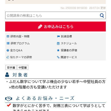
No. 2500006 9916030
26/07/24 更新
お申込みはこちら
研修内容・特徴
到達目標
研修プログラム
スケジュール
全力Ｑ&Ａ
受講者の評価
似たテーマの研修
関連サービス
若手層
中堅層
対象者
ふだん数字について学ぶ機会の少ない若手～中堅社員の方
※他の階層の方も受講いただけます
よくあるお悩み・ニーズ
数字がとにかく苦手で、財務三表について学ぼうとして
あきらめたことがある