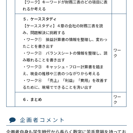
【ワーク】キーワードが財務三表のどの項目に表
れるか考える
５．ケーススタディ
【ケーススタディ】４章の会社の財務三表を読
み、問題解決に挑戦する
・ワーク① 損益計算書の情報を整理し、変わっ
たことを書き出す
ワー
・ワーク② バランスシートの情報を整理し、読
ク
み取れることを書き出す
・ワーク③ キャッシュ・フロー計算書を踏ま
え、現金の推移や三表のつながりから考える
・ワーク④ 「売上」「利益」「費用」を改善す
るために、現場でできることを洗い出す
ワー
６．まとめ
ク
企画者コメント
企画者自身も学生時代から長らく数字に苦手意識を持ってお