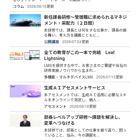
コラム
2026/06/16更新
新任課長研修～管理職に求められるマネジ
メント・采配力（２日間）
本研修では、課長とは何をする仕事か、課長の振
る舞い、考え方を講義とともに...
公開講座
2026/07/24更新
全ての教育がこの一本で完結 Leaf
Lightning
LMSを提供する中で、お客さまのご要望や当社の
研修実施ノウハウから生まれ...
多機能・マルチデバイスLMS
2026/07/15更新
生成ＡＩアセスメントサービス
本アセスメントでは、生成ＡＩ活用に必要なスキ
ルをオンラインで測定し、個人...
アセスメント
2026/06/18更新
部長レベルアップ研修～課題を解決し、
変革へつなげる
本研修では、部長としての仕事を振り返り、困っ
ていること、悩み、今の課題を...