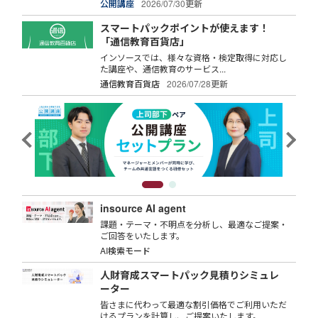
公開講座
2026/07/30更新
スマートパックポイントが使えます！
「通信教育百貨店」
インソースでは、様々な資格・検定取得に対応し
た講座や、通信教育のサービス...
通信教育百貨店
2026/07/28更新
insource AI agent
課題・テーマ・不明点を分析し、最適なご提案・
ご回答をいたします。
AI検索モード
人財育成スマートパック見積りシミュレ
ーター
皆さまに代わって最適な割引価格でご利用いただ
けるプランを計算し、ご提案いたします。