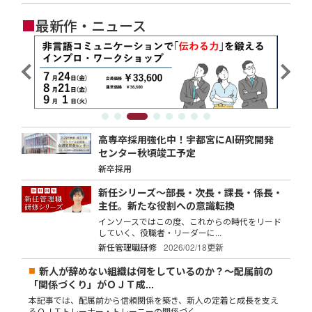
■
最新作・ニュース
高専卒採用強化中！宇都宮にAI研究開発
センター秋頃竣工予定
新卒採用
新任シリーズ～部長・次長・課長・係長・
主任。新たな役割への意識転換
インソースではこの度、これからの時代をリード
していく、役職者・リーダーに...
新任管理職研修
2026/02/18更新
新人が辞めない組織は何をしているのか？～配属前の
「関係づくり」がＯＪＴ成...
本記事では、配属前から信頼関係を築き、新人の定着と成長を支え
るＯＪＴトレーナー・トレーニーの関係づく...