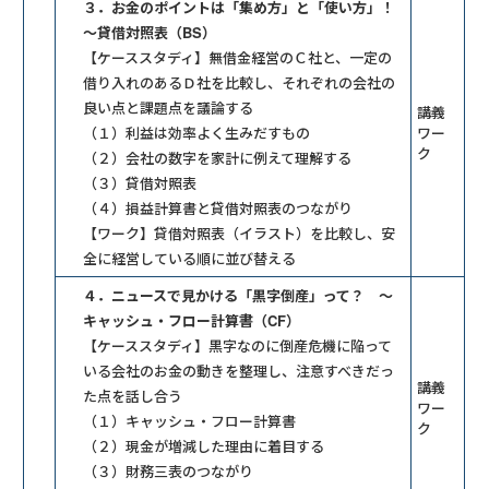
３．お金のポイントは「集め方」と「使い方」！
～貸借対照表（BS）
【ケーススタディ】無借金経営のＣ社と、一定の
借り入れのあるＤ社を比較し、それぞれの会社の
良い点と課題点を議論する
講義
（１）利益は効率よく生みだすもの
ワー
ク
（２）会社の数字を家計に例えて理解する
（３）貸借対照表
（４）損益計算書と貸借対照表のつながり
【ワーク】貸借対照表（イラスト）を比較し、安
全に経営している順に並び替える
４．ニュースで見かける「黒字倒産」って？ ～
キャッシュ・フロー計算書（CF）
【ケーススタディ】黒字なのに倒産危機に陥って
いる会社のお金の動きを整理し、注意すべきだっ
講義
た点を話し合う
ワー
（１）キャッシュ・フロー計算書
ク
（２）現金が増減した理由に着目する
（３）財務三表のつながり