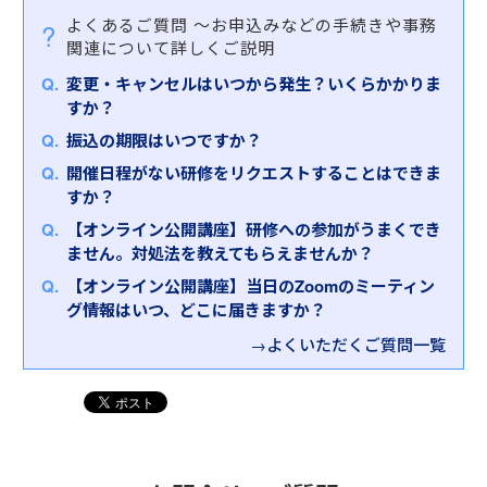
②総務・ＩＲ・秘書業務に関するスキル向上を図る
・はじめて人事採用事務に携わる方
マをご用意しております。
・人事給与業務に係る知識を身に付けたい方
の上で、人事、総務、財務、法務の各専門性に応じ
よくあるご質問
～お申込みなどの手続きや事務
研修
・人事採用事務の経験があり改めて基本を学びたい
て、実践に必要なスキルの習得とレベルアップを多
関連について詳しくご説明
総務としての庶務・管理業務の基本や、ＩＲに求め
方
■自社の魅力と人材要件について考え、よい人材獲
【研修内容・特徴】
面的にご支援させていただきます。
られる社内外の情報の取り扱い方、秘書に必要なプ
・人事採用業務に係る知識を身に付けたい方
変更・キャンセルはいつから発生？いくらかかりま
得のための準備ができるようになる「
採用担当者向
はじめて人事給与事務に携わる方を対象に、人事給
ロ意識などを学びます。
すか？
け研修～自社の魅力を伝え、欲しい人材を獲得する
与事務の基礎知識から基本動作まで学びます。
※インソース公開講座はオンラインでも開催しており
【研修内容・特徴】
」をおすすめします。
普段自動計算ソフトをお使いの方も、法令や用語の
振込の期限はいつですか？
ます
③経理・財務に関するスキル向上を図る研修
本研修では、人事採用事務の基礎知識から基本動作
意味を知っていれば、ミスや手戻りがなくなり業務
インソースオンライン公開講座
開催日程がない研修をリクエストすることはできま
日々の経理・財務に関する業務から、経営数字の分
まで学びます。現場ですぐに使える各業務のポイン
【対象者】
に自信が持てるようになります。
すか？
析・管理に至るまで、会社の数字に関わる知識・ス
トを学ぶだけでなく、今後採用業務に取り組むうえ
・人事・採用担当の方
本研修では、最新の法令を用いながら基本事項を押
キルを広く身につけます。
で役に立つ基本姿勢や目線を上げた考え方まで持ち
【オンライン公開講座】研修への参加がうまくでき
・リクルーターの方
さえるとともに、人事給与担当者としての心構えか
帰っていただける内容です。
ません。対処法を教えてもらえませんか？
ら仕事をうまく進める勘所まで学んでいただきま
④経営・監査に関するスキル向上を図る研修
【研修内容・特徴】
す。
【オンライン公開講座】当日のZoomのミーティン
会社法の原理・原則をふまえ、コーポレートガバナ
近年、採用市場は激化しており、「自社がほしい人
グ情報はいつ、どこに届きますか？
ンスや内部統制について体系的に理解し、体制の充
をどうすれば採れるのか」ということが各社の経営
実を図ります。
→よくいただくご質問一覧
課題となっています。本研修では、自社へ入社しても
らうために行うべきことを考えるとともに、「自社
の魅力」と「自社の求める人材」について考えてい
お客さまのご受講の目的に合わせて、ラインナップ
きます。人事・採用担当者1人で抱えて考え込まず
からお選びください。
に、研修参加者からの客観的視点も取り入れなが
ビジネス実務（人事・総務・財務・法務）研修ライ
ら、良い人材を採用するための土台作りに取り組ん
ンナップ