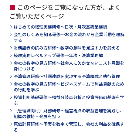
社について理解してもらい、魅力を感じてもらえる
このページをご覧になった方が、よく
かをワークを通じて考えていただきます。
ご覧いただくページ
はじめての経理実務研修～日次・月次基礎業務編
会社のしくみを知る研修～お金の流れから企業活動を理解
する
財務諸表の読み方研修～数字の意味を見通す力を鍛える
経理実務レベルアップ研修～年次・決算業務編
会社の数字の見方研修～社会人に欠かせないコスト意識を
身につける
予算管理研修～計画達成を実現する予算編成と執行管理
会社の数字の見方研修～ビジネスゲームで利益貢献のため
の行動を学ぶ
投資判断基礎研修～損益分岐点分析と投資評価の基礎を学
ぶ
（管理職向け）財務研修～経営視点の収益管理を実践し、
組織の維持・発展を担う
原価計算研修～予実を数字で管理し、会社の利益を確保す
る