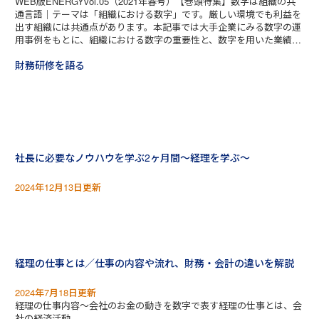
WEB版ENERGYvol.05（2021年春号）【巻頭特集】数字は組織の共
通言語｜テーマは「組織における数字」です。厳しい環境でも利益を
出す組織には共通点があります。本記事では大手企業にみる数字の運
用事例をもとに、組織における数字の重要性と、数字を用いた業績向
上のポイントをお伝えします。
財務研修を語る
社長に必要なノウハウを学ぶ2ヶ月間～経理を学ぶ～
2024年12月13日更新
経理の仕事とは／仕事の内容や流れ、財務・会計の違いを解説
2024年7月18日更新
経理の仕事内容～会社のお金の動きを数字で表す経理の仕事とは、会
社の経済活動...