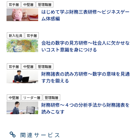
若手層
中堅層
管理職層
はじめて学ぶ財務三表研修～ビジネスゲー
ム体感編
新入社員
若手層
会社の数字の見方研修～社会人に欠かせな
いコスト意識を身につける
若手層
中堅層
管理職層
財務諸表の読み方研修～数字の意味を見通
す力を鍛える
中堅層
リーダー層
管理職層
財務研修～４つの分析手法から財務諸表を
読みこなす
関連サービス