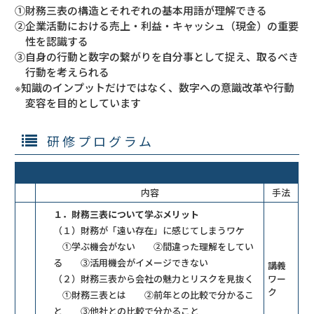
①財務三表の構造とそれぞれの基本用語が理解できる
②企業活動における売上・利益・キャッシュ（現金）の重要
性を認識する
③自身の行動と数字の繋がりを自分事として捉え、取るべき
行動を考えられる
※知識のインプットだけではなく、数字への意識改革や行動
変容を目的としています
研修プログラム
内容
手法
１．財務三表について学ぶメリット
（１）財務が「遠い存在」に感じてしまうワケ
①学ぶ機会がない ②間違った理解をしてい
る ③活用機会がイメージできない
講義
（２）財務三表から会社の魅力とリスクを見抜く
ワー
ク
①財務三表とは ②前年との比較で分かるこ
と ③他社との比較で分かること