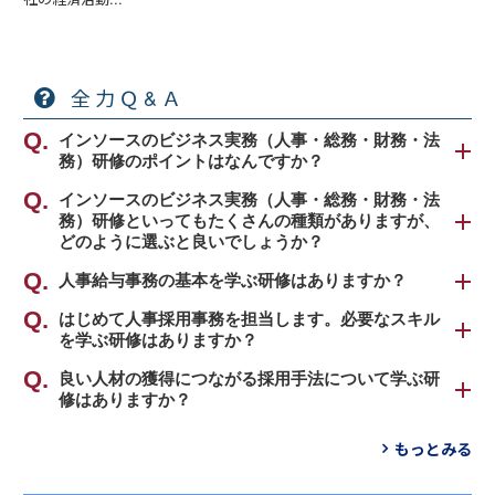
全力Ｑ&Ａ
インソースのビジネス実務（人事・総務・財務・法
務）研修のポイントはなんですか？
インソース公開講座のビジネス実務（人事・総務・
インソースのビジネス実務（人事・総務・財務・法
務）研修といってもたくさんの種類がありますが、
財務・法務などのオフィス実務）研修のポイント
どのように選ぶと良いでしょうか？
は、「ヒト・モノ・カネという組織の資源の有効活
用」という考え方が根幹にあるという点です。
インソース公開講座のビジネス実務（人事・総務・
人事給与事務の基本を学ぶ研修はありますか？
財務・法務などのオフィス実務）研修は、大きく分
人事給与事務で扱う用語や法知識、計算方法を学べ
はじめて人事採用事務を担当します。必要なスキル
「ヒト・モノ・カネ」を戦略的資源ととらえ、無限
けて4種類のものがあります。
を学ぶ研修はありますか？
る「
はじめての人事給与事務研修
」をおすすめしま
の可能性を引き出すために、それぞれの価値を理解
す。
し、その有効な活用方法を習得していただきます。
①人事・研修企画に関するスキル向上を図る研修
人事採用事務の基本動作を学び、全体像を理解する
良い人材の獲得につながる採用手法について学ぶ研
また、部署や部門間を超えて社内調整を取りまとめ
修はありますか？
人事・教育部門として、研修企画や講師スキルの向
「
はじめての人事採用事務研修
」をおすすめしま
【対象者】
る役割を担うコーポレート部門の方々は、組織内に
上を図り、良い人材の採用方法など、組織活性化を
す。
インソースでは採用担当者の方向けに自社の魅力を
・はじめて人事給与事務に携わる方
ある「なんとなく停滞した雰囲気」を打開し、業務
もっとみる
推進する知識・ノウハウを学びます。
整理し人材要件について見直す研修と採用における
・人事給与事務の経験があり改めて基本を学びたい
を推し進めるためのマインドが必要です。そのよう
【対象者】
プレゼンテーションのポイントを学べる研修の2テー
方
なマインド面を学んでいただけるのも特徴です。そ