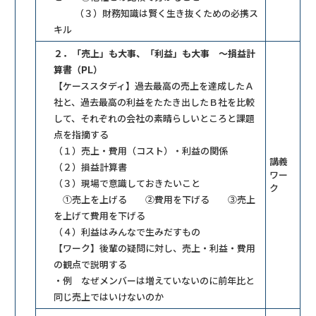
（３）財務知識は賢く生き抜くための必携ス
キル
２．「売上」も大事、「利益」も大事 ～損益計
算書（PL）
【ケーススタディ】過去最高の売上を達成したＡ
社と、過去最高の利益をたたき出したＢ社を比較
して、それぞれの会社の素晴らしいところと課題
点を指摘する
（１）売上・費用（コスト）・利益の関係
講義
（２）損益計算書
ワー
（３）現場で意識しておきたいこと
ク
①売上を上げる ②費用を下げる ③売上
を上げて費用を下げる
（４）利益はみんなで生みだすもの
【ワーク】後輩の疑問に対し、売上・利益・費用
の観点で説明する
・例 なぜメンバーは増えていないのに前年比と
同じ売上ではいけないのか