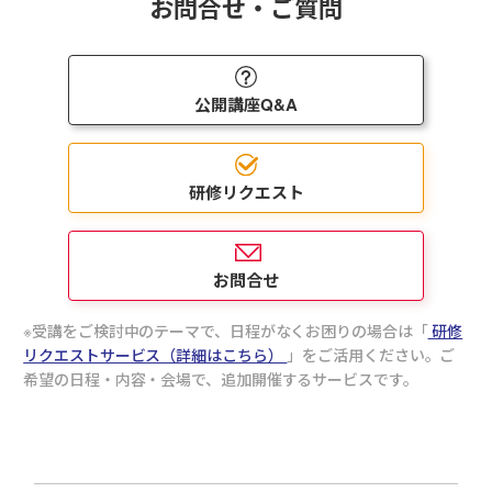
お問合せ・ご質問
でいただけます。
リカレント教育・ビジネス実務講座ラインナップ
■相手にわかりやすいように自社について魅力を語
り、応募者の入社意欲を向上させる「
（半日研修）
とはいえ「なかなか選べない」とお悩みのお客さま
公開講座Q&A
採用担当者向け自社プレゼン力向上研修～自社の魅
は、ぜひお気軽にお問合せください。弊社担当者が
力を端的に語る編
」をおすすめします。
詳細をヒアリングさせていただいたうえで、お客さ
まにおすすめの研修を選定させていただきます。
【対象者】
研修リクエスト
・会社説明会やリクルーター活動などで、自社につ
いて採用応募者に語る方々
・人材紹介会社等に自社について説明する人事担当
者さま
お問合せ
【研修内容・特徴】
受講をご検討中のテーマで、日程がなくお困りの場合は「
研修
採用に必要なものは、欲しい人材を必ず獲得する！
リクエストサービス（詳細はこちら）
」をご活用ください。ご
という強い意志と、それを実現するためのプレゼン
希望の日程・内容・会場で、追加開催するサービスです。
テーションスキルです。
本研修では、採用におけるプレゼンテーションのポ
イントをお伝えしたうえで、具体的にどのような文
言や表現で、応募者および採用に関わる関係者に自