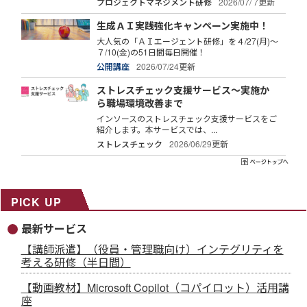
プロジェクトマネジメント研修
2026/07/ 7更新
生成ＡＩ実践強化キャンペーン実施中！
大人気の「ＡＩエージェント研修」を４/27(月)～
７/10(金)の51日間毎日開催！
公開講座
2026/07/24更新
ストレスチェック支援サービス～実施か
ら職場環境改善まで
インソースのストレスチェック支援サービスをご
紹介します。本サービスでは、...
ストレスチェック
2026/06/29更新
PICK UP
最新サービス
【講師派遣】（役員・管理職向け）インテグリティを
考える研修（半日間）
【動画教材】Microsoft Copilot（コパイロット）活用講
座