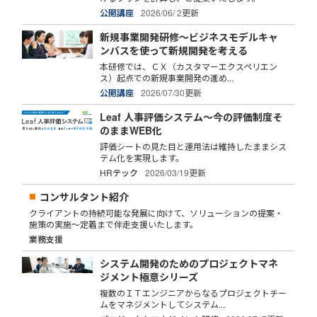
公開講座
2026/06/ 2更新
新規事業開発研修～ビジネスモデルキャ
ンバスを使って新規開発を考える
本研修では、ＣＸ（カスタマーエクスペリエン
ス）起点での新規事業開発の進め...
公開講座
2026/07/30更新
Leaf 人事評価システム～今の評価制度そ
のままWEB化
評価シートの見た目と運用法は維持したままシス
テム化を実現します。
HRテック
2026/03/19更新
コンサルタント紹介
クライアントの持続可能な発展に向けて、ソリューションの提案・
施策の実施～定着まで伴走支援いたします。
業務支援
システム開発のためのプロジェクトマネ
ジメント極意シリーズ
複数のＩＴエンジニアからなるプロジェクトチー
ムをマネジメントしてシステム...