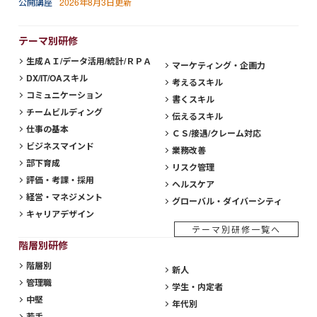
公開講座
2026年8月3日更新
テーマ別研修
生成ＡＩ/データ活用/統計/ＲＰＡ
マーケティング・企画力
DX/IT/OAスキル
考えるスキル
コミュニケーション
書くスキル
チームビルディング
伝えるスキル
仕事の基本
ＣＳ/接遇/クレーム対応
ビジネスマインド
業務改善
部下育成
リスク管理
評価・考課・採用
ヘルスケア
経営・マネジメント
グローバル・ダイバーシティ
キャリアデザイン
テーマ別研修一覧へ
階層別研修
階層別
新人
管理職
学生・内定者
中堅
年代別
若手