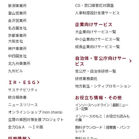
CS・窓口接客応対調査
新潟事業所
人事制度設計支援サービス
富山営業所
金沢営業所
企業向けサービス
名古屋支社
大企業向けサービス一覧
京都事業所
中小企業向けサービス一覧
大阪支社
成長企業向けサービス一覧
神戸事業所
中四国支社
自治体・官公庁向けサー
北九州事業所
ビス
九州ビル
官公庁・自治体研修一覧
研修業務委託
ＩＲ・ＥＳＧ
地方創生・シティプロモーション
サステナビリティ
統合報告書
お役立ち情報・その他
ニュースリリース
インソースヘッドライン｜最新ニュー
ス・記事
オンラインショップ mon champ
インソースのもと｜お役立ち読みも
生理の貧困対策支援プロジェクト
の集
全力Q＆A ～ＩＲ版
無料ダウンロード｜提案書・パンフ
レット
採用情報
無料セミナー