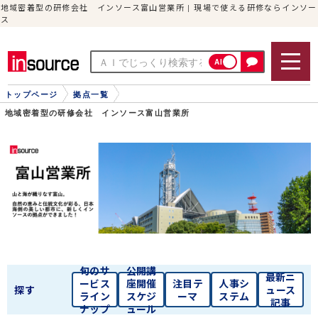
地域密着型の研修会社 インソース富山営業所 | 現場で使える研修ならインソー
ス
AI
トップページ
拠点一覧
地域密着型の研修会社 インソース富山営業所
旬のサ
公開講
最新ニ
ービス
座開催
注目テ
人事シ
探す
ュース
ライン
スケジ
ーマ
ステム
記事
ナップ
ュール