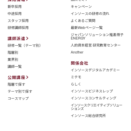
新卒採用
キャンペーン
中途採用
インソースの研修の流れ
スタッフ採用
よくあるご質問
研修講師採用
最新Webページ一覧
ジャパンソリューション推進冊子
講師派遣
ENERGY
人的資本経営 研究教育センター
研修一覧（テーマ別）
Another
階層別
業界別
関係会社
講師一覧
インソースデジタルアカデミー
公開講座
ミテモ
らしく
階層で探す
インソースビジネスレップ
テーマ別で探す
インソースコンサルティング
コースマップ
インソースクリエイティブソリュー
ションズ
インソース総合研究所