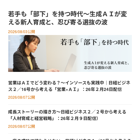
若手も「部下」を持つ時代～生成ＡＩが変
える新人育成と、忍び寄る選抜の波
2026/08/03公開
営業はＡＩでどう変わる？～インソースも実践中｜日経ビジネ
ス２／16号から考える「営業×ＡＩ」：26年２月24日配信
2026/08/07公開
成長ストーリーの描き方～日経ビジネス２／２号から考える
「人材育成と経営戦略」：26年２月９日配信）
2026/08/07公開