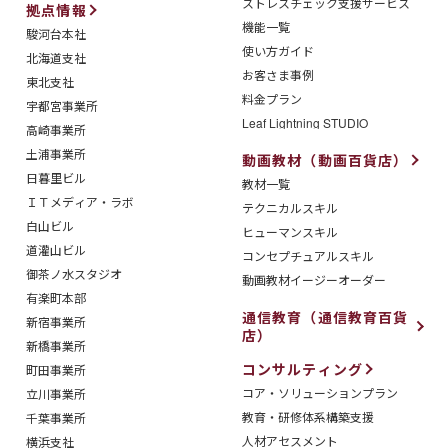
ストレスチェック支援サービス
拠点情報
機能一覧
駿河台本社
使い方ガイド
北海道支社
お客さま事例
東北支社
料金プラン
宇都宮事業所
Leaf Lightning STUDIO
高崎事業所
土浦事業所
動画教材（動画百貨店）
日暮里ビル
教材一覧
ＩＴメディア・ラボ
テクニカルスキル
白山ビル
ヒューマンスキル
道灌山ビル
コンセプチュアルスキル
御茶ノ水スタジオ
動画教材イージーオーダー
有楽町本部
通信教育（通信教育百貨
新宿事業所
店）
新橋事業所
コンサルティング
町田事業所
コア・ソリューションプラン
立川事業所
教育・研修体系構築支援
千葉事業所
人材アセスメント
横浜支社