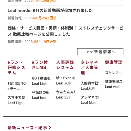
新着情報
2026年6月29日更新
Leaf inorder 6月の新着動画が追加されました
新着情報
2026年6月26日更新
価格・サービス範囲・実績・体制別！ ストレスチェックサービ
ス 徹底比較ページを公開しました
新着情報
2026年6月19日更新
Leaf新着情報へ
eラン・
eラン付
人事評価
タレマネ
健康管理
研修シス
きLMS
システム
／人事管
テム
理
ストレスチェッ
601
紙・ExcelもそのままWEB化
動画をすぐに視聴可能
健康管理スター
540
Leaf 人事評価システム
人的資本経営のHRテック
利用者
万人超！日本最大級
Leaf Lightning STUDIO
Leaf wellness
Leaf人的資本管理
eラーニングシステム Leaf
かんたん人事評価システム
今話題の新作動画が毎月更新
Leaf Eva
タレマネで社員要望を見える化
スマホで使えるLMS
Leaf inorder
Leaf Management/MySTORY
Leaf Lightning
最新ニュース・記事