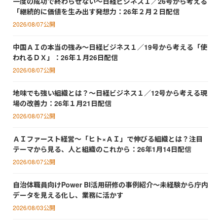
一度の成功で終わらせない～日経ビジネス１／26号から考える
「継続的に価値を生み出す発想力：26年２月２日配信
2026/08/07公開
中国ＡＩの本当の強み～日経ビジネス１／19号から考える「使
われるＤＸ」：26年１月26日配信
2026/08/07公開
地味でも強い組織とは？～日経ビジネス１／12号から考える現
場の改善力：26年１月21日配信
2026/08/07公開
ＡＩファースト経営～「ヒト×ＡＩ」で伸びる組織とは？注目
テーマから見る、人と組織のこれから：26年1月14日配信
2026/08/07公開
自治体職員向けPower BI活用研修の事例紹介～未経験から庁内
データを見える化し、業務に活かす
2026/08/03公開