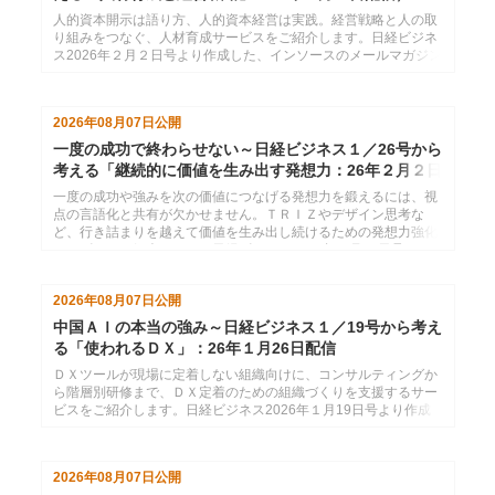
人的資本開示は語り方、人的資本経営は実践。経営戦略と人の取
り組みをつなぐ、人材育成サービスをご紹介します。日経ビジネ
ス2026年２月２日号より作成した、インソースのメールマガジン
26年２月９日配信分です。
2026年08月07日
公開
一度の成功で終わらせない～日経ビジネス１／26号から
考える「継続的に価値を生み出す発想力：26年２月２日
配信
一度の成功や強みを次の価値につなげる発想力を鍛えるには、視
点の言語化と共有が欠かせません。ＴＲＩＺやデザイン思考な
ど、行き詰まりを越えて価値を生み出し続けるための発想力強化
サービスをご紹介します。日経ビジネス2026年１月26日号より
作成した、インソースのメールマガジン26年２月２日配信分で
す。
2026年08月07日
公開
中国ＡＩの本当の強み～日経ビジネス１／19号から考え
る「使われるＤＸ」：26年１月26日配信
ＤＸツールが現場に定着しない組織向けに、コンサルティングか
ら階層別研修まで、ＤＸ定着のための組織づくりを支援するサー
ビスをご紹介します。日経ビジネス2026年１月19日号より作成
した、インソースのメールマガジン26年１月26日配信分です。
2026年08月07日
公開