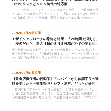
３つのリスクとＳＮＳ時代の対応策
ＳＮＳで広がる口コミクレームのリスクを整理し、企業が向き合
うべき３つの要因を明らかにします。拡散を抑えるために欠かせ
ない初期対応や、日常業務で品質を高めるための取り組みを紹介
しています。
2026年04月20日
公開
モザイクアプローチの恐怖と対策～「24時間で消える」
「匿名だから」新入社員のＳＮＳ投稿が秒で企業を窮地
に追い込む
新入社員のＳＮＳ利用による炎上や情報漏えいリスクに悩む人
事・教育担当者へ。「24時間で消える」ストーリーズの落とし穴
や、断片的な情報から個人を特定するモザイクアプローチの恐怖
を解説します。企業を守り、新入社員に当事者意識を持たせるた
めの具体的なＳＮＳ教育のポイントと、おすすめの研修をご紹介
します。
2026年04月01日
公開
【飲食店責任者の苦悩①】アルバイトから体調不良の連
絡を受けたら～衛生管理とシフト運営、どちらが優先？
「体調不良のアルバイトを休ませるか、シフトを優先すべきか」
と悩む飲食店経営者は多いです。ここでは衛生管理を最優先しつ
つ現場運営を維持するための、代替要員確保の施策・シフト管理
ツールの活用など実践的アプローチや体制づくりのポイントを紹
介します。