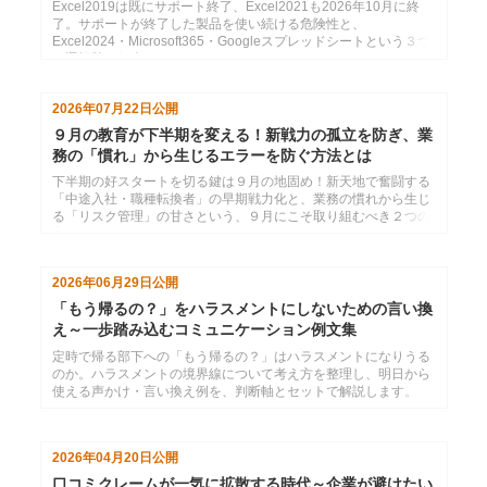
Excel2019は既にサポート終了、Excel2021も2026年10月に終
了。サポートが終了した製品を使い続ける危険性と、
Excel2024・Microsoft365・Googleスプレッドシートという３つ
の選択肢の紹介
2026年07月22日
公開
９月の教育が下半期を変える！新戦力の孤立を防ぎ、業
務の「慣れ」から生じるエラーを防ぐ方法とは
下半期の好スタートを切る鍵は９月の地固め！新天地で奮闘する
「中途入社・職種転換者」の早期戦力化と、業務の慣れから生じ
る「リスク管理」の甘さという、９月にこそ取り組むべき２つの
育成課題と解決策を紹介します。
2026年06月29日
公開
「もう帰るの？」をハラスメントにしないための言い換
え～一歩踏み込むコミュニケーション例文集
定時で帰る部下への「もう帰るの？」はハラスメントになりうる
のか。ハラスメントの境界線について考え方を整理し、明日から
使える声かけ・言い換え例を、判断軸とセットで解説します。
2026年04月20日
公開
口コミクレームが一気に拡散する時代～企業が避けたい