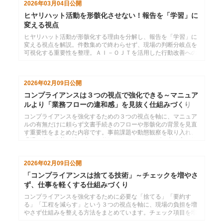
2026年03月04日
公開
ヒヤリハット活動を形骸化させない！報告を「学習」に
変える視点
ヒヤリハット活動が形骸化する理由を分解し、報告を「学習」に
変える視点を解説。件数集めで終わらせず、現場の判断分岐点を
可視化する重要性を整理。ＡＩ－ＯＪＴを活用した行動改善への
具体的な繋げ方を提案します。
2026年02月09日
公開
コンプライアンスは３つの視点で強化できる～マニュア
ルより「業務フローの違和感」を見抜く仕組みづくり
コンプライアンスを強化するための３つの視点を軸に、マニュア
ルの有無だけに頼らず文書手続きのフローや形骸化の背景を見直
す重要性をまとめた内容です。事前課題や動態観察を取り入れ、
現場が自ら改善へ踏み出せる仕組みづくりへつなげる考え方を提
示しています。
2026年02月09日
公開
「コンプライアンスは捨てる技術」～チェックを増やさ
ず、仕事を軽くする仕組みづくり
コンプライアンスを強化するために必要な「捨てる」「要約す
る」「工程を減らす」という３つの視点を軸に、現場の負担を増
やさず仕組みを整える方法をまとめています。チェック項目を増
やすのではなく、重要事項に絞り込むことで、現場が動きやすく