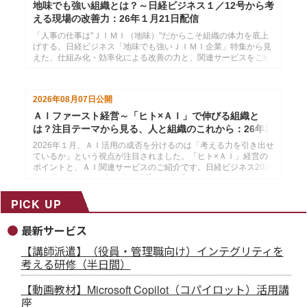
地味でも強い組織とは？～日経ビジネス１／12号から考
える現場の改善力：26年１月21日配信
「人事の仕事は"ＪＩＭＩ（地味）"だからこそ組織の体力を底上
げする。日経ビジネス「地味でも強いＪＩＭＩ企業」特集から見
えた、仕組み化・効率化による改善の力と、関連サービスをご紹
介します。」日経ビジネス2026年１月12日号より作成した、イ
ンソースのメールマガジン26年１月21配信分です。
2026年08月07日
公開
ＡＩファースト経営～「ヒト×ＡＩ」で伸びる組織と
は？注目テーマから見る、人と組織のこれから：26年1
月14日配信
2026年１月、ＡＩ活用の成否を分けるのは「考える力を引き出せ
ているか」という視点が注目されました。「ヒト×ＡＩ」経営の
ポイントと、ＡＩ関連サービスのご紹介です。日経ビジネス2025
年12月29日・2026年１月５日号より作成した、インソースのメ
ールマガジン26年１月14配信分です。
PICK UP
最新サービス
【講師派遣】（役員・管理職向け）インテグリティを
考える研修（半日間）
【動画教材】Microsoft Copilot（コパイロット）活用講
座