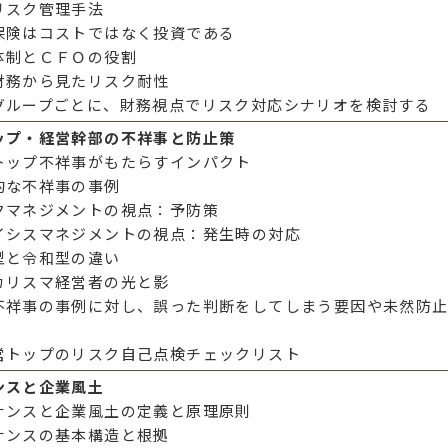
リスク管理手法
保険はコストではなく投資である
体制とＣＦＯの役割
財務から見たリスク耐性
グループごとに、財務視点でリスク対応シナリオを検討する
ップ・経営幹部の不祥事と防止策
トップ不祥事がもたらすインパクト
的な不祥事の事例
クマネジメントの視点：予防策
イシスマネジメントの視点：発生時の対応
型と令和型の違い
カリスマ経営者の光と影
不祥事の事例に対し、誤った判断をしてしまう要因や未然防
営トップのリスク自己点検チェックリスト
ンスと企業風土
ナンスと企業風土の定義と原理原則
ナンスの基本構造と根拠