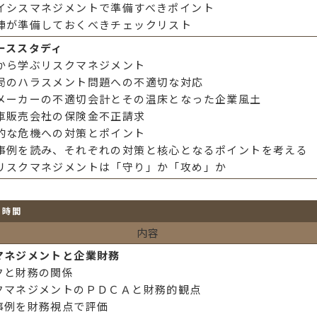
イシスマネジメントで準備すべきポイント
陣が準備しておくべきチェックリスト
ーススタディ
から学ぶリスクマネジメント
局のハラスメント問題への不適切な対応
メーカーの不適切会計とその温床となった企業風土
車販売会社の保険金不正請求
的な危機への対策とポイント
事例を読み、それぞれの対策と核心となるポイントを考える
リスクマネジメントは「守り」か「攻め」か
７時間
内容
マネジメントと企業財務
クと財務の関係
クマネジメントのＰＤＣＡと財務的観点
事例を財務視点で評価