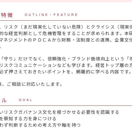
・特徴
OUTLINE・FEATURE
、リスク（まだ現実化していない危険）とクライシス（現実
的な経営判断として危機管理をすることが求められます。本
マネジメントのＰＤＣＡから財務・法制度との連携、企業文
。
「守り」だけでなく、信頼強化・ブランド価値向上という「
リスクコミュニケーションなども学びます。経営トップ層の
必ず押さえておきたいポイントを、網羅的に学べる内容です
は、ご相談に対応いたします。
ール
GOAL
いリスクガバナンス文化を根づかせる必要性を認識する
を察知する力を身につける
わず判断するための考え方や軸を持つ