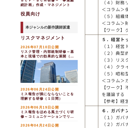
ＢＣＰ・ＢＣＭ研修～「事業継
（４）財務
続計画」作成・マネジメント
＜コラム＞
役員向け
（５）組織
＜コラム＞
本ジャンルの新作講師派遣
【ワーク】
リスクマネジメント
５．経営ト
（１）経営
2026年07月10日公開
リスク管理・内部統制研修～基
（２）典型
本と現場での効果的な展開（半
（３）リス
日間）
（４）クラ
（５）昭和
＜コラム＞
【ワーク】
2026年06月24日公開
を議論する
ミス報告が損にならないことを
理解する研修（１日間）
【参考】経
2026年06月19日公開
６．ガバナ
ミス報告をほめる風土づくり研
（１）ガバ
修～コミュニケーションでリス
クを防止する（１日間）
（２）ガバ
2026年04月24日公開