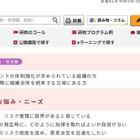
研修No.B RSK140-03
研修のゴール
研修プログラム例
公開講座で探す
eラーニングで探す
長・経営層
ントの体制強化が求められている組織の方
Ju
イ
際に組織全体を統率する立場にある方
へ
コ
こ
お悩み・ニーズ
作
ご
、リスク管理に限界があると感じている
の発生時に、どのように指揮を取ればよいか自信がない
のリスク感度を高め、意思決定を迅速化したい