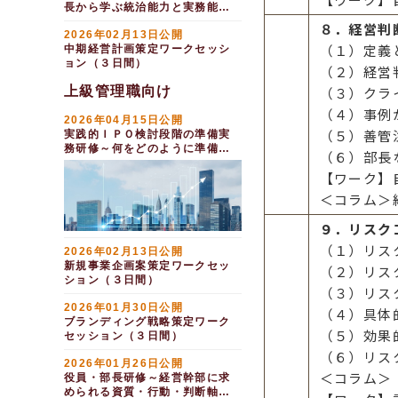
長から学ぶ統治能力と実務能力
（１日間）
８．経営判
2026年02月13日公開
（１）定義
中期経営計画策定ワークセッシ
ョン（３日間）
（２）経営
上級管理職向け
（３）クラ
（４）事例
2026年04月15日公開
（５）善管
実践的ＩＰＯ検討段階の準備実
務研修～何をどのように準備す
（６）部長
るか（１日間）
【ワーク】
＜コラム＞
９．リスク
（１）リス
2026年02月13日公開
新規事業企画案策定ワークセッ
（２）リス
ション（３日間）
（３）リス
2026年01月30日公開
（４）具体
ブランディング戦略策定ワーク
（５）効果
セッション（３日間）
（６）リス
2026年01月26日公開
＜コラム＞
役員・部長研修～経営幹部に求
められる資質・行動・判断軸