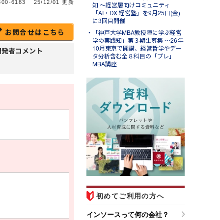
00-6183
25/12/01 更新
知 ～経営層向けコミュニティ
「AI・DX 経営塾」を9月25日(金)
に3回目開催
お問合せはこちら
「神戸大学MBA教授陣に学ぶ経営
学の実践知」第３期生募集 ～26年
10月東京で開講、経営哲学やデー
開発者コメント
タ分析含む全８科目の「プレ」
MBA講座
l.31
ンソースブログ「東へ西
」
ラム「パワークエリでできる
と～Excelの面倒な繰り返し
業を自動化して時短する」の
紹介
初めてご利用の方へ
インソースって何の会社？