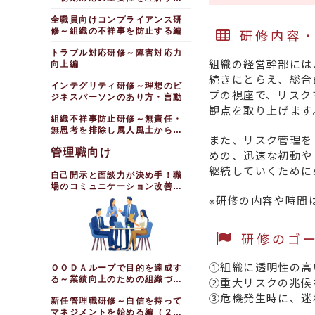
編
全職員向けコンプライアンス研
研修内容
修～組織の不祥事を防止する編
トラブル対応研修～障害対応力
組織の経営幹部には
向上編
続きにとらえ、総合
インテグリティ研修～理想のビ
プの視座で、リスク
ジネスパーソンのあり方・言動
観点を取り上げます
組織不祥事防止研修～無責任・
無思考を排除し属人風土から脱
また、リスク管理を
却する
管理職向け
めの、迅速な初動や
継続していくために
自己開示と面談力が決め手！職
場のコミュニケーション改善研
修
※研修の内容や時間
研修のゴ
①組織に透明性の高
ＯＯＤＡループで目的を達成す
る～業績向上のための組織づく
②重大リスクの兆候
り
③危機発生時に、迷
新任管理職研修～自信を持って
マネジメントを始める編（２日