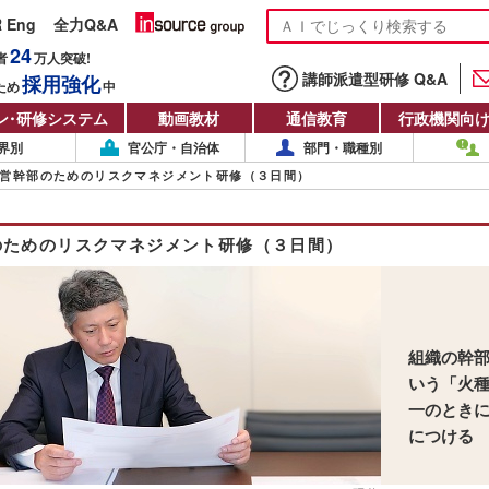
R Eng
全力Q&A
24
者
万人
突破!
講師派遣型研修 Q&A
採用強化
ため
中
ン
・
研修システム
動画教材
通信教育
行政機関向
界別
官公庁・自治体
部門・職種別
営幹部のためのリスクマネジメント研修（３日間）
のためのリスクマネジメント研修（３日間）
組織の幹
いう「火
一のとき
につける