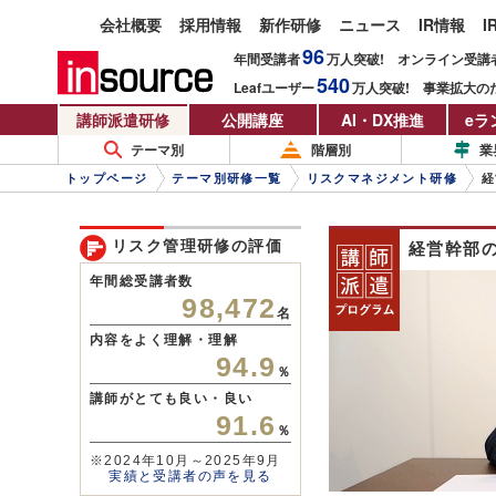
会社概要
採用情報
新作研修
ニュース
IR情報
I
96
年間受講者
万人
突破!
オンライン受講
540
Leafユーザー
万人
突破!
事業拡大の
講師派遣研修
公開講座
AI・DX推進
eラ
テーマ別
階層別
業
トップページ
テーマ別研修一覧
リスクマネジメント研修
経
リスク管理研修の評価
経営幹部
年間総受講者数
98,472
名
内容をよく理解・理解
94.9
％
講師がとても良い・良い
91.6
％
※2024年10月～2025年9月
実績と受講者の声を見る