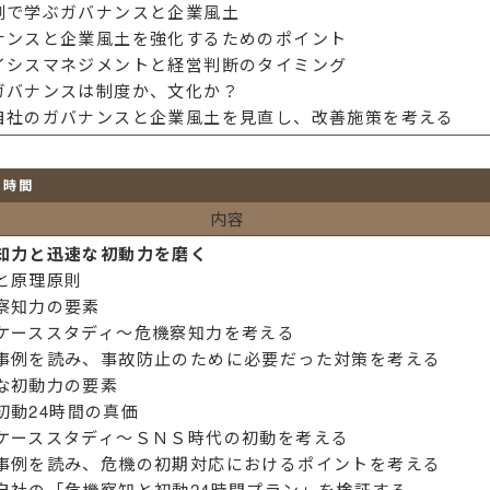
例で学ぶガバナンスと企業風土
ナンスと企業風土を強化するためのポイント
イシスマネジメントと経営判断のタイミング
ガバナンスは制度か、文化か？
自社のガバナンスと企業風土を見直し、改善施策を考える
７時間
内容
知力と迅速な初動力を磨く
と原理原則
察知力の要素
ケーススタディ～危機察知力を考える
事例を読み、事故防止のために必要だった対策を考える
な初動力の要素
初動24時間の真価
ケーススタディ～ＳＮＳ時代の初動を考える
事例を読み、危機の初期対応におけるポイントを考える
自社の「危機察知と初動24時間プラン」を検証する