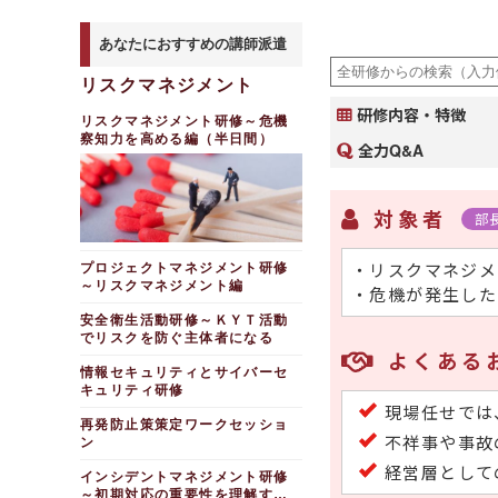
あなたにおすすめの講師派遣
リスクマネジメント
研修内容・特徴
リスクマネジメント研修～危機
察知力を高める編（半日間）
全力Q&A
対象者
部
・リスクマネジメ
プロジェクトマネジメント研修
～リスクマネジメント編
・危機が発生した
安全衛生活動研修～ＫＹＴ活動
でリスクを防ぐ主体者になる
よくある
情報セキュリティとサイバーセ
キュリティ研修
現場任せでは
再発防止策策定ワークセッショ
不祥事や事故
ン
経営層として
インシデントマネジメント研修
～初期対応の重要性を理解する