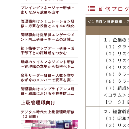
間）
研修プロ
プレイングマネージャー研修～
走りながら成果を出す
＜１日目＞所要時間：
管理職向けシミュレーション研
修～必要な役割とスキルの強化
管理職向け従業員エンゲージメ
１．企業の
ント向上研修～チームの活性化
をはかる
（１）クラ
部下指導アップデート研修～若
（２）リス
手部下との距離感をつかむ
（３）リス
組織のタイムマネジメント研修
（４）リス
～管理職の立場から効率化を目
指す
（５）クラ
変革リーダー研修～人数を増や
さず今のメンバーで変革を実現
（６）クラ
する
（７）組織
管理職向けコンプライアンス研
修～組織における不祥事防止
＜コラム＞
（半日間）
【ワーク】
上級管理職向け
２．経営幹
デジタル時代の上級管理職研修
（２日間）
（１）昭和
（２）リス