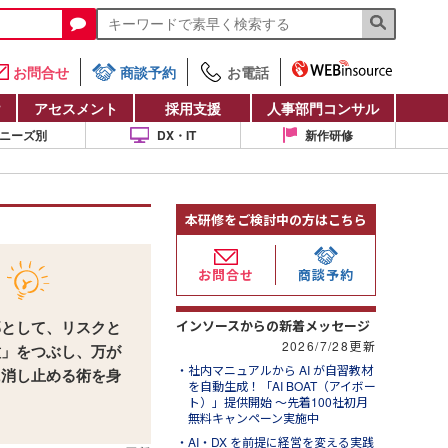
お問合せ
商談予約
お電話
け
アセスメント
採用支援
人事部門コンサル
ニーズ別
DX・IT
新作研修
本研修をご検討中の方はこちら
お問合せ
商談予約
インソースからの新着メッセージ
部として、リスクと
2026/7/28更新
種」をつぶし、万が
社内マニュアルから AI が自習教材
に消し止める術を身
を自動生成！「AI BOAT（アイボー
ト）」提供開始 ～先着100社初月
無料キャンペーン実施中
AI・DX を前提に経営を変える実践