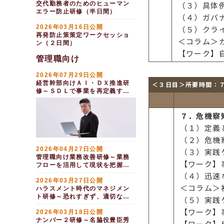
交代勤務者のためのヒューマン
（３）具体
エラー防止研修（半日間）
（４）ガバ
2026年03月16日公開
（５）クラ
再発防止策策定ワークセッショ
＜コラム＞
ン（２日間）
【ワーク】
管理職向け
2026年07月29日公開
経営幹部向けＡＩ・ＤＸ推進研
＜３日目＞所要時間：
修～ＳＤＬで事業を再定義する
（半日間）
７．危機察
（１）定義
（２）危機
2026年04月27日公開
（３）実践
管理職向け業務改善研修～業務
【ワーク】
フローを活用して現状を把握
し、改善を推進する（１日間）
（４）迅速
2026年03月27日公開
＜コラム＞
ハラスメント時代のマネジメン
ト研修～恐れすぎず、適切な距
（５）実践
離で部下と向き合う（１日間）
【ワーク】
2026年03月18日公開
ナンバー２研修～名脇役豊臣秀
【ワーク】