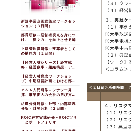
（３）クラ
（４）経営
３．実践ケ
新規事業企画案策定ワークセッ
（１）事例
ション（３日間）
①大手放送
部長研修～経営者視点を身につ
け、「稼ぐ力」を向上させる編
②大手電機
③大手中古
上級管理職研修～変革者として
の構想力（２日間）
（２）典型
【ワーク】
【経営人材シリーズ】経営戦
略・経営数字・組織構想・デジ
＜コラム＞
タル戦略
【経営人材育成ワークショッ
プ】中期経営計画における部門
連携を促す
＜２日目＞所要時間：
Ｍ＆Ａ入門研修～シナジー発
揮、事業拡大の会社の選び方
（１日間）
組織分析研修～外部・内部環境
４．リスク
分析・財務分析（２日間）
（１）リス
ROIC経営実践研修～ROICツリ
（２）リス
ーとポートフォリオ
（３）典型