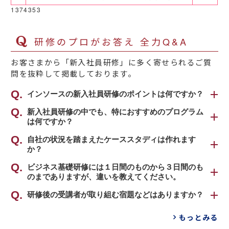
1374353
研修のプロがお答え 全力Q&A
お客さまから「新入社員研修」に多く寄せられるご質
問を抜粋して掲載しております。
インソースの新入社員研修のポイントは何ですか？
インソースの新入社員研修のポイントは４点ご
新入社員研修の中でも、特におすすめのプログラム
は何ですか？
ざいます。
一番のおすすめは、
自社の状況を踏まえたケーススタディは作れます
「新入社員研修 ～ビジネ
１．スキル重視の構成
か？
ス基礎「チームで働ける新人になる編」（２日
マインドの醸成ももちろん含まれていますが、
間）」
です。
可能でございます。
ビジネス基礎研修には１日間のものから３日間のも
スキル習得をより重視した構成です。「できる
冒頭で、社会人に求められる「意識」について
のまでありますが、違いを教えてください。
受講者が頭を悩ませがちなシーンや人事ご担当
ようになる→自信が持てる→仕事が楽しくなる
しっかりと認識を固めたうえで、基本動作や電
者さまが想定されている課題をご教示いただく
→もっとできるように頑張る」という好循環を
ビジネス基礎研修は２日間を標準としておりま
研修後の受講者が取り組む宿題などはありますか？
話応対など具体的なスキルについて学びます。
ことで、貴社オリジナルのケーススタディを作
つくることで、結果として新入社員の皆さまが
すが、１日しか研修時間を割けない新入社員の
新社会人として必須のビジネスマナー、職場の
成いたします。一例として「自社方針で決まっ
原則ございません。
主体的に仕事に取り組めるようになることを目
もっとみる
皆さま向けには、１日のダイジェスト版をおす
ルール、仕事の進め方の基本を身につけていた
ているフローでの電話応対」「具体的な業務に
ご依頼があれば別途料金にて作成させていただ
指します。