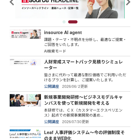
insource AI agent
課題・テーマ・不明点を分析し、最適なご提案・
ご回答をいたします。
AI検索モード
人財育成スマートパック見積りシミュレ
ーター
皆さまに代わって最適な割引価格でご利用いただ
けるプランを計算し、ご提案いたします。
公開講座
2026/06/ 2更新
新規事業開発研修～ビジネスモデルキャ
ンバスを使って新規開発を考える
本研修では、ＣＸ（カスタマーエクスペリエン
ス）起点での新規事業開発の進め...
公開講座
2026/07/30更新
Leaf 人事評価システム～今の評価制度そ
のままWEB化