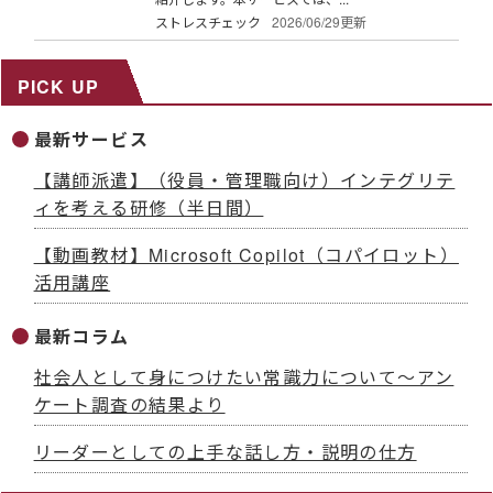
ストレスチェック
2026/06/29更新
PICK UP
最新サービス
【講師派遣】（役員・管理職向け）インテグリテ
ィを考える研修（半日間）
【動画教材】Microsoft Copilot（コパイロット）
活用講座
最新コラム
社会人として身につけたい常識力について～アン
ケート調査の結果より
リーダーとしての上手な話し方・説明の仕方