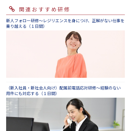
すめいたします。ワークやロールプレイングは
だくための最もベーシックな新入社員研修プロ
関連するステークホルダーへのホウ・レン・ソ
きますが、通常は宿題という形式よりも、配属
必要最低限のものだけ実施し、講義を中心に要
グラムです。
関連おすすめ研修
ウをいかに行うか」などのケース作成を承って
後３～６か月後にフォローアップの研修を実施
２．作りこまれたテキスト教材
点を絞って短い時間でお伝えします。
おります。
される企業様が多いです。
フルカラー、充実した内容のテキストは、研修
その他にも、新入社員の方の状況に合わせたご
新人フォロー研修～レジリエンスを身につけ、正解がない仕事を
まずは担当の営業までご相談ください。
新入社員フォロー研修
後も「参考書」として手元に置いておけると好
新入社員研修 ～ビジネス基礎「速習編」（１
乗り越える（１日間）
提案をさせていただきます。
評です。コンプライアンスや SNS の使い方、メ
日間）
※ビジネス基礎研修、ビジネス文書研修につきま
研修と自宅学習教材、フォローアップ研修がセ
ンタルタフネスなど、時代に合わせて毎年内容
■入社前・入社したての方
しては、製本テキストを用いての実施を想定し
ットになったオンライン通信教育サービスもご
をブラッシュアップし続けています。
逆に３日間のプログラムでは、基本的なプログ
上記のビジネス基礎研修だけでも十分に社会人
ているため、ケース作成等を含むカスタマイズ
ざいます。
ラム構成は２日間編と同じですが、ロールプレ
として仕事をするうえでの基盤をつくることが
は原則受け付けておりません。恐れ入りますが
新人・若手のための文書力強化コース
・テキスト販売もございます
イやケーススタディに十分な時間を割きます。
出来ますが、＋αとして、以下の５つのスキルを
ご了承ください。
新人・若手のための敬語特訓コース
新人研修テキスト・資料～ビジネス基礎テキス
「頭ではなんとなくわかっている」という状態
身につけるための研修をおすすめしておりま
カスタマイズのご要望がございましたら、まず
新人・若手のためのロジカルシンキングコース
ト販売
から「自信をもってきちんとした対応ができる
す。
は営業担当までご相談ください。
新人・若手のための企画力アップコース
ようになる」ことを目指します。受講者からの
新人・若手のための会社の数字を知るコース
３．１年を通じたトータルサポートが可能
「こんな状況の場合はどうしたら？」といった
①文書スキル
４月の導入研修はもちろん、研修前後のアセス
（新入社員・新社会人向け）配属前電話応対研修～経験のない
素朴な疑問にも、講師がしっかりとフィードバ
新人のためのビジネス文書研修（１日間）
用件にも対応する（１日間）
また、受講した研修の内容を呼び覚ます「呼び
メントや添削サービス、夏以降のフォロー研
ックすることができ、小さな不安でも事前に取
覚まシステム」というサービスもございます。
修、２年目以降の研修、指導者向けのOJT研修
り除くことが可能です。
②対人スキル
月に１回３カ月間、ＷＥＢ上のアンケートを弊
やメンター研修など、多彩なプログラムをご用
新人・若手向けコミュニケーション研修 ～デ
社から受講者さまに直接お送りし、研修内容が
意しています。年間を通じて、お客さまのご事
新入社員研修 ～ビジネス基礎「実践ワークで
キる「ホウ・レン・ソウ（報連相）」編（１日
身についているか、実践できているかを確認さ
情・ご要望に合わせて自由に組み立てられる点
完璧マスター編」（３日間）
間）
せていただくプラスアルファのサービスでござ
がご好評いただいております。