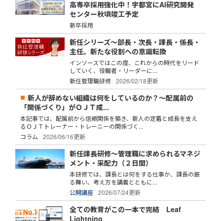
高専卒採用強化中！宇都宮にAI研究開発
センター秋頃竣工予定
新卒採用
新任シリーズ～部長・次長・課長・係長・
主任。新たな役割への意識転換
インソースではこの度、これからの時代をリード
していく、役職者・リーダーに...
新任管理職研修
2026/02/18更新
新人が辞めない組織は何をしているのか？～配属前の
「関係づくり」がＯＪＴ成...
本記事では、配属前から信頼関係を築き、新人の定着と成長を支え
るＯＪＴトレーナー・トレーニーの関係づく...
コラム
2026/06/16更新
新任課長研修～管理職に求められるマネジ
メント・采配力（２日間）
本研修では、課長とは何をする仕事か、課長の振
る舞い、考え方を講義とともに...
公開講座
2026/07/24更新
全ての教育がこの一本で完結 Leaf
Lightning