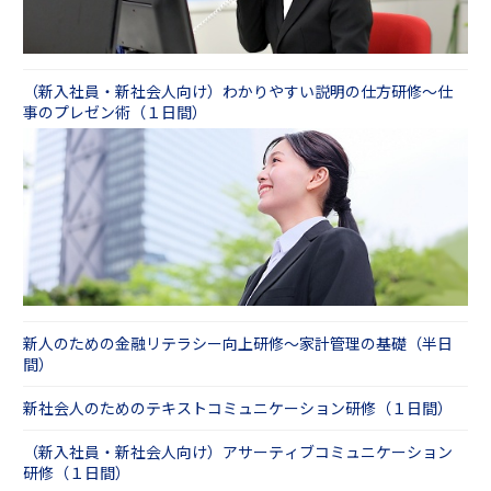
います。
お客さまのご都合・ご事情にあわせてお選びく
③伝えるスキル
研修効果を高める「呼び覚まシステム」
４．実施の時期・内容・開催場所を自由に選
ださい。
新人のためのプレゼンテーション研修
べ、組み立てられる
その他、ビジネスマナーの通信添削もございま
１名から受講できる「公開講座」と、ご指定の
④考えるスキル
（新入社員・新社会人向け）わかりやすい説明の仕方研修～仕
す。内定者の段階で事前に行うこともございま
会場に講師が伺う「講師派遣型研修」のご用意
事のプレゼン術（１日間）
新人向けロジカルシンキング研修 自分で考え
すが、フォローアップにもご好評いただいてお
があります。「導入時の研修は講師派遣、配属
行動する編（１日間）
ります。
後のフォロー研修は配属先近くで開催されてい
内定者・新入社員向け通信添削サービス
る公開講座」など、組み合わせてのご受講もお
⑤パソコンスキル
すすめです。
（新入社員・新社会人向け）Ｍｉｃｒｏｓｏｆ
また、時間や場所のご都合で研修受講が難しい
ｔ Ｏｆｆｉｃｅ研修～ＥｘｃｅｌとＰｏｗｅｒ
受講者さま向けには、動画教材もご用意してお
Ｐｏｉｎｔ
ります。
日本最大規模の新入社員研修を行う当社では、
【講師派遣】新入社員研修～社会人の基礎スキ
近年の新人の傾向や人事ご担当者さまのお悩み
新人のための金融リテラシー向上研修～家計管理の基礎（半日
ルとビジネスマインドの醸成編（４日間）
をもとに「新人に求められる８大スキル」を定
間）
【公開講座】（新入社員・新社会人向け）ビジ
義したうえで、各スキルを補い、成長を促す研
ネス基礎研修～社会人に求められる基本ルー
修をご用意しております。
新社会人のためのテキストコミュニケーション研修（１日間）
ル・所作を学ぶ（２日間）
新人に求められる８大スキル
【動画教材】新入社員向け！動画教材セレクシ
（新入社員・新社会人向け）アサーティブコミュニケーション
ョン～新人８大スキルを高めるeラーニング
研修（１日間）
■入社して数カ月経過した方