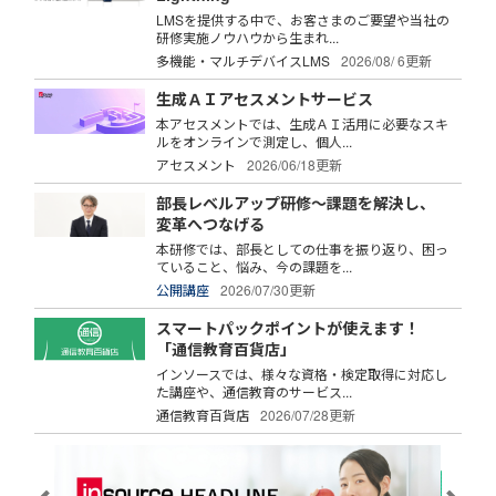
LMSを提供する中で、お客さまのご要望や当社の
研修実施ノウハウから生まれ...
多機能・マルチデバイスLMS
2026/08/ 6更新
生成ＡＩアセスメントサービス
本アセスメントでは、生成ＡＩ活用に必要なスキ
ルをオンラインで測定し、個人...
アセスメント
2026/06/18更新
部長レベルアップ研修～課題を解決し、
変革へつなげる
本研修では、部長としての仕事を振り返り、困っ
ていること、悩み、今の課題を...
公開講座
2026/07/30更新
スマートパックポイントが使えます！
「通信教育百貨店」
インソースでは、様々な資格・検定取得に対応し
た講座や、通信教育のサービス...
通信教育百貨店
2026/07/28更新