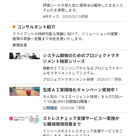
評価シートの見た目と運用法は維持したままシス
テム化を実現します。
HRテック
2026/03/19更新
コンサルタント紹介
クライアントの持続可能な発展に向けて、ソリューションの提案・
施策の実施～定着まで伴走支援いたします。
業務支援
システム開発のためのプロジェクトマネ
ジメント極意シリーズ
複数のＩＴエンジニアからなるプロジェクトチー
ムをマネジメントしてシステム...
プロジェクトマネジメント研修
2026/07/ 7更新
生成ＡＩ実践強化キャンペーン実施中！
大人気の「ＡＩエージェント研修」を４/27(月)～
７/10(金)の51日間毎日開催！
公開講座
2026/08/ 7更新
ストレスチェック支援サービス～実施か
ら職場環境改善まで
インソースのストレスチェック支援サービスをご
紹介します。本サービスでは、...