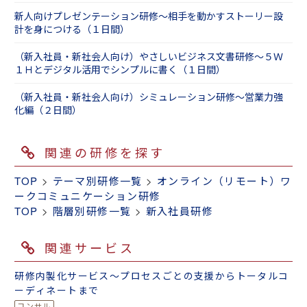
入社して数カ月が過ぎた頃には、皆さま同じ悩
新人向けプレゼンテーション研修～相手を動かすストーリー設
みを抱えているものです。悩みを解消し、より
計を身につける（１日間）
成長するために、フォロー研修をおすすめしま
す。
（新入社員・新社会人向け）やさしいビジネス文書研修～５Ｗ
新入社員フォロー研修
１Ｈとデジタル活用でシンプルに書く（１日間）
■最近人気の研修
（新入社員・新社会人向け）シミュレーション研修～営業力強
化編（２日間）
最近は多くの組織で「失敗を恐れる」傾向の新
人が増えているようで、研修中に失敗体験を積
んでいただく、シミュレーション型の研修が人
関連の研修を探す
気です。実際にお客さま役の講師に電話をして
アポイントを取得したり、訪問してヒアリング
TOP
>
テーマ別研修一覧
>
オンライン（リモート）ワ
をしたりすることで、学んだ知識を実践できる
ークコミュニケーション研修
ところまで定着させます。
TOP
>
階層別研修一覧
>
新入社員研修
新入社員研修 ～シミュレーション体験編（３
日間）
関連サービス
研修内製化サービス～プロセスごとの支援からトータルコ
ーディネートまで