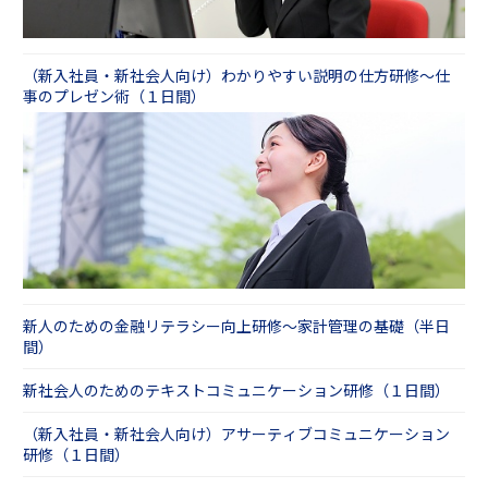
お客さまのご都合・ご事情にあわせてお選びく
③伝えるスキル
研修効果を高める「呼び覚まシステム」
４．実施の時期・内容・開催場所を自由に選
ださい。
新人のためのプレゼンテーション研修
べ、組み立てられる
その他、ビジネスマナーの通信添削もございま
１名から受講できる「公開講座」と、ご指定の
④考えるスキル
（新入社員・新社会人向け）わかりやすい説明の仕方研修～仕
す。内定者の段階で事前に行うこともございま
会場に講師が伺う「講師派遣型研修」のご用意
事のプレゼン術（１日間）
新人向けロジカルシンキング研修 自分で考え
すが、フォローアップにもご好評いただいてお
があります。「導入時の研修は講師派遣、配属
行動する編（１日間）
ります。
後のフォロー研修は配属先近くで開催されてい
内定者・新入社員向け通信添削サービス
る公開講座」など、組み合わせてのご受講もお
⑤パソコンスキル
すすめです。
（新入社員・新社会人向け）Ｍｉｃｒｏｓｏｆ
また、時間や場所のご都合で研修受講が難しい
ｔ Ｏｆｆｉｃｅ研修～ＥｘｃｅｌとＰｏｗｅｒ
受講者さま向けには、動画教材もご用意してお
Ｐｏｉｎｔ
ります。
日本最大規模の新入社員研修を行う当社では、
【講師派遣】新入社員研修～社会人の基礎スキ
近年の新人の傾向や人事ご担当者さまのお悩み
新人のための金融リテラシー向上研修～家計管理の基礎（半日
ルとビジネスマインドの醸成編（４日間）
をもとに「新人に求められる８大スキル」を定
間）
【公開講座】（新入社員・新社会人向け）ビジ
義したうえで、各スキルを補い、成長を促す研
ネス基礎研修～社会人に求められる基本ルー
修をご用意しております。
新社会人のためのテキストコミュニケーション研修（１日間）
ル・所作を学ぶ（２日間）
新人に求められる８大スキル
【動画教材】新入社員向け！動画教材セレクシ
（新入社員・新社会人向け）アサーティブコミュニケーション
ョン～新人８大スキルを高めるeラーニング
研修（１日間）
■入社して数カ月経過した方
入社して数カ月が過ぎた頃には、皆さま同じ悩