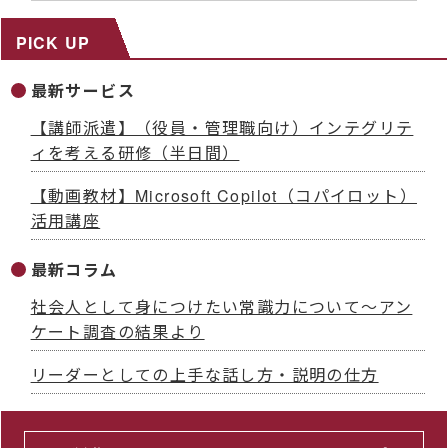
PICK UP
最新サービス
【講師派遣】（役員・管理職向け）インテグリテ
ィを考える研修（半日間）
【動画教材】Microsoft Copilot（コパイロット）
活用講座
最新コラム
社会人として身につけたい常識力について～アン
ケート調査の結果より
リーダーとしての上手な話し方・説明の仕方