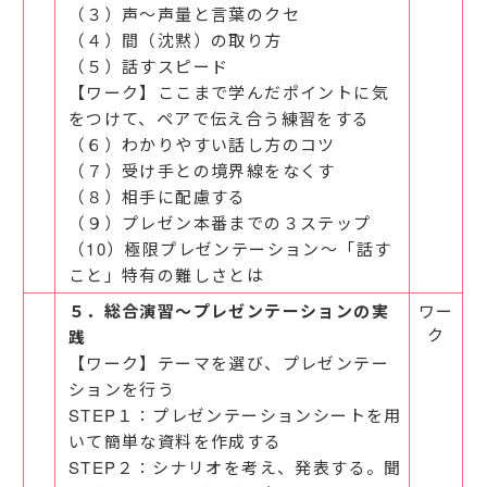
（３）声～声量と言葉のクセ
（４）間（沈黙）の取り方
（５）話すスピード
【ワーク】ここまで学んだポイントに気
をつけて、ペアで伝え合う練習をする
（６）わかりやすい話し方のコツ
（７）受け手との境界線をなくす
（８）相手に配慮する
（９）プレゼン本番までの３ステップ
（10）極限プレゼンテーション～「話す
こと」特有の難しさとは
５．総合演習～プレゼンテーションの実
ワー
ク
践
【ワーク】テーマを選び、プレゼンテー
ションを行う
STEP１：プレゼンテーションシートを用
いて簡単な資料を作成する
STEP２：シナリオを考え、発表する。聞