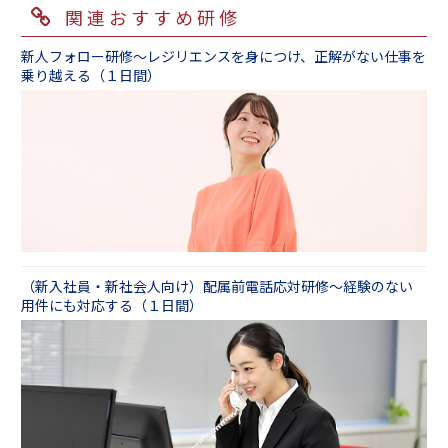
必要最低限のものだけ実施し、講義を中心に要
グラムです。
関連おすすめ研修
ウをいかに行うか」などのケース作成を承って
後３～６か月後にフォローアップの研修を実施
２．作りこまれたテキスト教材
点を絞って短い時間でお伝えします。
おります。
される企業様が多いです。
フルカラー、充実した内容のテキストは、研修
その他にも、新入社員の方の状況に合わせたご
新人フォロー研修～レジリエンスを身につけ、正解がない仕事を
まずは担当の営業までご相談ください。
新入社員フォロー研修
後も「参考書」として手元に置いておけると好
新入社員研修 ～ビジネス基礎「速習編」（１
乗り越える（１日間）
提案をさせていただきます。
評です。コンプライアンスや SNS の使い方、メ
日間）
※ビジネス基礎研修、ビジネス文書研修につきま
研修と自宅学習教材、フォローアップ研修がセ
ンタルタフネスなど、時代に合わせて毎年内容
■入社前・入社したての方
しては、製本テキストを用いての実施を想定し
ットになったオンライン通信教育サービスもご
をブラッシュアップし続けています。
逆に３日間のプログラムでは、基本的なプログ
上記のビジネス基礎研修だけでも十分に社会人
ているため、ケース作成等を含むカスタマイズ
ざいます。
ラム構成は２日間編と同じですが、ロールプレ
として仕事をするうえでの基盤をつくることが
は原則受け付けておりません。恐れ入りますが
新人・若手のための文書力強化コース
・テキスト販売もございます
イやケーススタディに十分な時間を割きます。
出来ますが、＋αとして、以下の５つのスキルを
ご了承ください。
新人・若手のための敬語特訓コース
新人研修テキスト・資料～ビジネス基礎テキス
「頭ではなんとなくわかっている」という状態
身につけるための研修をおすすめしておりま
カスタマイズのご要望がございましたら、まず
新人・若手のためのロジカルシンキングコース
ト販売
から「自信をもってきちんとした対応ができる
す。
は営業担当までご相談ください。
新人・若手のための企画力アップコース
ようになる」ことを目指します。受講者からの
新人・若手のための会社の数字を知るコース
３．１年を通じたトータルサポートが可能
「こんな状況の場合はどうしたら？」といった
①文書スキル
４月の導入研修はもちろん、研修前後のアセス
（新入社員・新社会人向け）配属前電話応対研修～経験のない
素朴な疑問にも、講師がしっかりとフィードバ
新人のためのビジネス文書研修（１日間）
用件にも対応する（１日間）
また、受講した研修の内容を呼び覚ます「呼び
メントや添削サービス、夏以降のフォロー研
ックすることができ、小さな不安でも事前に取
覚まシステム」というサービスもございます。
修、２年目以降の研修、指導者向けのOJT研修
り除くことが可能です。
②対人スキル
月に１回３カ月間、ＷＥＢ上のアンケートを弊
やメンター研修など、多彩なプログラムをご用
新人・若手向けコミュニケーション研修 ～デ
社から受講者さまに直接お送りし、研修内容が
意しています。年間を通じて、お客さまのご事
新入社員研修 ～ビジネス基礎「実践ワークで
キる「ホウ・レン・ソウ（報連相）」編（１日
身についているか、実践できているかを確認さ
情・ご要望に合わせて自由に組み立てられる点
完璧マスター編」（３日間）
間）
せていただくプラスアルファのサービスでござ
がご好評いただいております。
います。