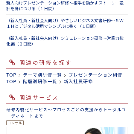
新人向けプレゼンテーション研修～相手を動かすストーリー設
みを抱えているものです。悩みを解消し、より
計を身につける（１日間）
成長するために、フォロー研修をおすすめしま
す。
（新入社員・新社会人向け）やさしいビジネス文書研修～５Ｗ
新入社員フォロー研修
１Ｈとデジタル活用でシンプルに書く（１日間）
■最近人気の研修
（新入社員・新社会人向け）シミュレーション研修～営業力強
化編（２日間）
最近は多くの組織で「失敗を恐れる」傾向の新
人が増えているようで、研修中に失敗体験を積
んでいただく、シミュレーション型の研修が人
関連の研修を探す
気です。実際にお客さま役の講師に電話をして
アポイントを取得したり、訪問してヒアリング
TOP
>
テーマ別研修一覧
>
プレゼンテーション研修
をしたりすることで、学んだ知識を実践できる
TOP
>
階層別研修一覧
>
新入社員研修
ところまで定着させます。
新入社員研修 ～シミュレーション体験編（３
関連サービス
日間）
研修内製化サービス～プロセスごとの支援からトータルコ
ーディネートまで