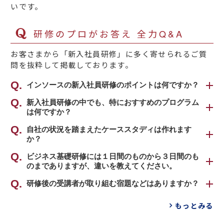
いです。
研修のプロがお答え 全力Q&A
お客さまから「新入社員研修」に多く寄せられるご質
問を抜粋して掲載しております。
インソースの新入社員研修のポイントは何ですか？
インソースの新入社員研修のポイントは４点ご
新入社員研修の中でも、特におすすめのプログラム
は何ですか？
ざいます。
一番のおすすめは、
自社の状況を踏まえたケーススタディは作れます
「新入社員研修 ～ビジネ
１．スキル重視の構成
か？
ス基礎「チームで働ける新人になる編」（２日
マインドの醸成ももちろん含まれていますが、
間）」
です。
可能でございます。
ビジネス基礎研修には１日間のものから３日間のも
スキル習得をより重視した構成です。「できる
冒頭で、社会人に求められる「意識」について
のまでありますが、違いを教えてください。
受講者が頭を悩ませがちなシーンや人事ご担当
ようになる→自信が持てる→仕事が楽しくなる
しっかりと認識を固めたうえで、基本動作や電
者さまが想定されている課題をご教示いただく
→もっとできるように頑張る」という好循環を
ビジネス基礎研修は２日間を標準としておりま
研修後の受講者が取り組む宿題などはありますか？
話応対など具体的なスキルについて学びます。
ことで、貴社オリジナルのケーススタディを作
つくることで、結果として新入社員の皆さまが
すが、１日しか研修時間を割けない新入社員の
新社会人として必須のビジネスマナー、職場の
成いたします。一例として「自社方針で決まっ
原則ございません。
主体的に仕事に取り組めるようになることを目
もっとみる
皆さま向けには、１日のダイジェスト版をおす
ルール、仕事の進め方の基本を身につけていた
ているフローでの電話応対」「具体的な業務に
ご依頼があれば別途料金にて作成させていただ
指します。
すめいたします。ワークやロールプレイングは
だくための最もベーシックな新入社員研修プロ
関連するステークホルダーへのホウ・レン・ソ
きますが、通常は宿題という形式よりも、配属