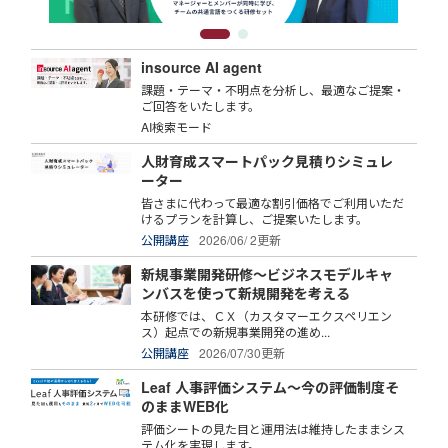
insource AI agent
課題・テーマ・不明点を分析し、最適なご提案・
ご回答をいたします。
AI検索モード
人財育成スマートパック見積りシミュレ
ーター
皆さまに代わって最適な割引価格でご利用いただ
けるプランを計算し、ご提案いたします。
公開講座
2026/06/ 2更新
新規事業開発研修～ビジネスモデルキャ
ンバスを使って新規開発を考える
本研修では、ＣＸ（カスタマーエクスペリエン
ス）起点での新規事業開発の進め...
公開講座
2026/07/30更新
Leaf 人事評価システム～今の評価制度そ
のままWEB化
評価シートの見た目と運用法は維持したままシス
テム化を実現します。