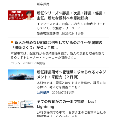
新卒採用
新任シリーズ～部長・次長・課長・係長・
主任。新たな役割への意識転換
インソースではこの度、これからの時代をリード
していく、役職者・リーダーに...
新任管理職研修
2026/02/18更新
新人が辞めない組織は何をしているのか？～配属前の
「関係づくり」がＯＪＴ成...
本記事では、配属前から信頼関係を築き、新人の定着と成長を支え
るＯＪＴトレーナー・トレーニーの関係づく...
コラム
2026/06/16更新
新任課長研修～管理職に求められるマネジ
メント・采配力（２日間）
本研修では、課長とは何をする仕事か、課長の振
る舞い、考え方を講義とともに...
公開講座
2026/07/24更新
全ての教育がこの一本で完結 Leaf
Lightning
LMSを提供する中で、お客さまのご要望や当社の
研修実施ノウハウから生まれ...