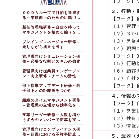
【ワーク】
３．行動・
ＯＯＤＡループで目的を達成す
【ワーク】
る～業績向上のための組織づく
り
（１）管理
新任管理職研修～自信を持って
マネジメントを始める編（２日
（２）３か
間）
（３）営業
プレイングマネージャー研修～
走りながら成果を出す
（４）現場
【ワーク】
管理職向けシミュレーション研
修～必要な役割とスキルの強化
（５）行動
（６）顧客
管理職向け従業員エンゲージメ
ント向上研修～チームの活性化
（７）自社
をはかる
【ワーク】
部下指導アップデート研修～若
手部下との距離感をつかむ
４．情報の
組織のタイムマネジメント研修
【ワーク】
～管理職の立場から効率化を目
（１）営業
指す
変革リーダー研修～人数を増や
（２）共有
さず今のメンバーで変革を実現
（３）情報
する
管理職向けコンプライアンス研
修～組織における不祥事防止
５．武器（