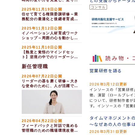
との支援からトータ
時間の使い方を見直し、走りな
がら成果を出す（１日間）
ートまで
2025年11月19日公開
任せて育てる権限委譲研修～業
務配分の最適化と後継者育成
（１日間）
2025年11月12日公開
イノベーション人材育成ワーク
ショップ～周囲の心を動かし変
革を推進する（１日間）
2025年11月10日公開
【熱意と覚悟のマインドセッ
読み物・
ト】逆境の中でのリーダーシッ
プ研修（１日間）
新任管理職
営業研修を語る
2026年07月22日公開
リーダーの器を磨く研修～大き
2026年3月12日更新
な使命のために、人が活躍でき
インソースの「営業研修
る場を開く（２日間）
徴、演習（ロールプレイ
について、研修制作者が
す。インソースの「営業
講者それぞれの状況を確
る営業パーソン」になる
タイムマネジメント
2026年04月22日公開
を身につけていただく研
～なぜあの人の仕事
フィードバックと対話で進める
管理職のための職場環境改善研
2026年3月31日更新