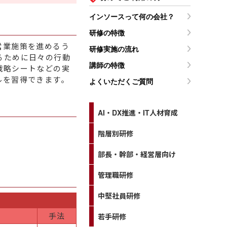
インソースって何の会社？
研修の特徴
営業施策を進めるう
研修実施の流れ
るために日々の行動
講師の特徴
戦略シートなどの実
ルを習得できます。
よくいただくご質問
AI・DX推進・IT人材育成
階層別研修
部長・幹部・経営層向け
管理職研修
中堅社員研修
手法
若手研修