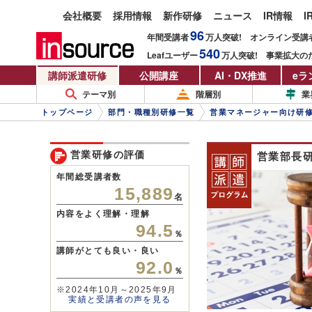
会社概要
採用情報
新作研修
ニュース
IR情報
I
96
年間受講者
万人
突破!
オンライン受講
540
Leafユーザー
万人
突破!
事業拡大の
講師派遣研修
公開講座
AI・DX推進
eラ
テーマ別
階層別
業
トップページ
部門・職種別研修一覧
営業マネージャー向け研
営業研修の評価
営業部長
年間総受講者数
15,889
名
内容をよく理解・理解
94.5
％
講師がとても良い・良い
92.0
％
※2024年10月～2025年9月
実績と受講者の声を見る