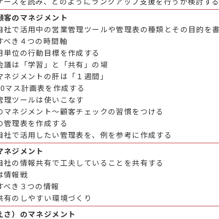
ケースを読み、どのようにランクアップ支援を行うか検討す
顧客のマネジメント
自社で活用中の営業管理ツールや管理表の種類とその目的を
すべき４つの時間軸
月単位の行動目標を作成する
会議は「学習」と「共有」の場
マネジメントの肝は「１週間」
30マス計画表を作成する
管理ツールは使いこなす
のマネジメント～顧客チェックの習慣をつける
の管理表を作成する
自社で活用したい管理表を、例を参考に作成する
マネジメント
自社の情報共有で工夫していることを共有する
は情報戦
すべき３つの情報
共有のしやすい環境づくり
えさ）のマネジメント