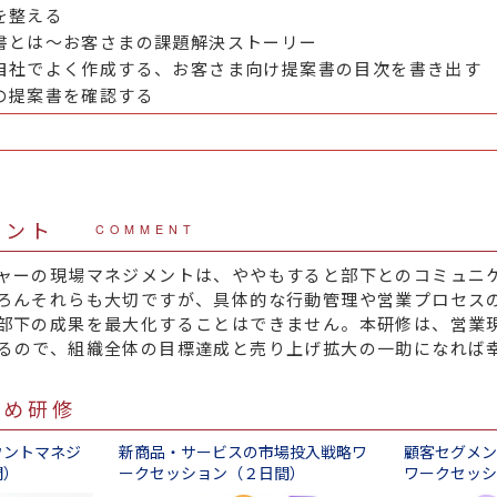
を整える
書とは～お客さまの課題解決ストーリー
自社でよく作成する、お客さま向け提案書の目次を書き出す
の提案書を確認する
メント
COMMENT
ャーの現場マネジメントは、ややもすると部下とのコミュニ
ろんそれらも大切ですが、具体的な行動管理や営業プロセス
部下の成果を最大化することはできません。本研修は、営業
るので、組織全体の目標達成と売り上げ拡大の一助になれば
すめ研修
ウントマネジ
新商品・サービスの市場投入戦略ワ
顧客セグメン
間）
ークセッション（２日間）
ワークセッシ