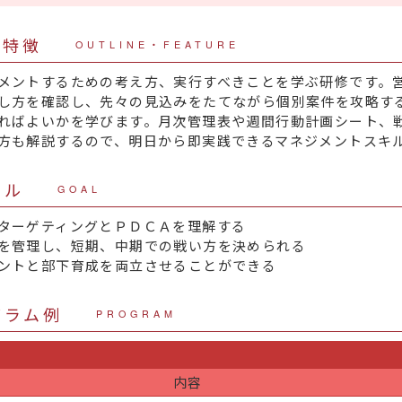
・特徴
OUTLINE・FEATURE
メントするための考え方、実行すべきことを学ぶ研修です。
し方を確認し、先々の見込みをたてながら個別案件を攻略す
ればよいかを学びます。月次管理表や週間行動計画シート、
方も解説するので、明日から即実践できるマネジメントスキ
ール
GOAL
ターゲティングとＰＤＣＡを理解する
を管理し、短期、中期での戦い方を決められる
ントと部下育成を両立させることができる
グラム例
PROGRAM
内容