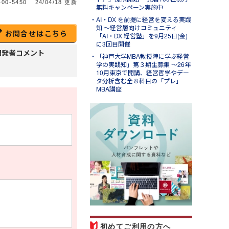
00-5450
24/04/18 更新
無料キャンペーン実施中
AI・DX を前提に経営を変える実践
知 ～経営層向けコミュニティ
お問合せはこちら
「AI・DX 経営塾」を9月25日(金)
に3回目開催
開発者コメント
「神戸大学MBA教授陣に学ぶ経営
学の実践知」第３期生募集 ～26年
10月東京で開講、経営哲学やデー
タ分析含む全８科目の「プレ」
MBA講座
l.31
ンソースブログ「東へ西
」
ラム「パワークエリでできる
と～Excelの面倒な繰り返し
業を自動化して時短する」の
紹介
初めてご利用の方へ