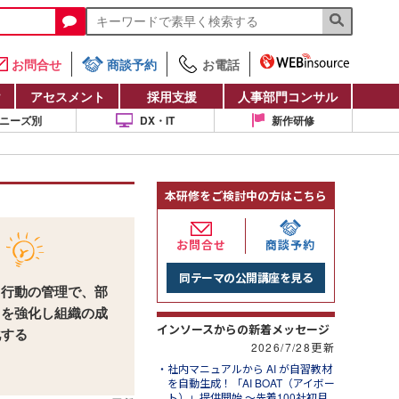
お問合せ
商談予約
お電話
け
アセスメント
採用支援
人事部門コンサル
ニーズ別
DX・IT
新作研修
本研修をご検討中の方はこちら
お問合せ
商談予約
同テーマの公開講座を見る
・行動の管理で、部
力を強化し組織の成
インソースからの新着メッセージ
化する
2026/7/28更新
社内マニュアルから AI が自習教材
を自動生成！「AI BOAT（アイボー
ト）」提供開始 ～先着100社初月