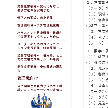
１．営業部
業務改善研修～変化に対応し、
【ワーク】
働き方改革を実現する
（１）現場
部下との面談力向上研修
（２）営業
①数字・案
管理職研修～予算管理強化編
（３）営業
ハラスメント防止研修～組織内
（４）ＰＤ
で加害者をつくらないために
【ワーク】
リーダーのためのコミュニケー
ション実践研修～組織展開・調
２．数字・
整編
労務管理研修～「使用者」とし
（１）数字
ての立場で成果とルールを両立
①目標金額
させる
新任次長研修～全体最適の調和
（２）見込
力
（３）各案
管理職向け
【ワーク】
（４）営業
自己開示と面談力が決め手！職
場のコミュニケーション改善研
【ワーク①
修
【ワーク②
（５）見込