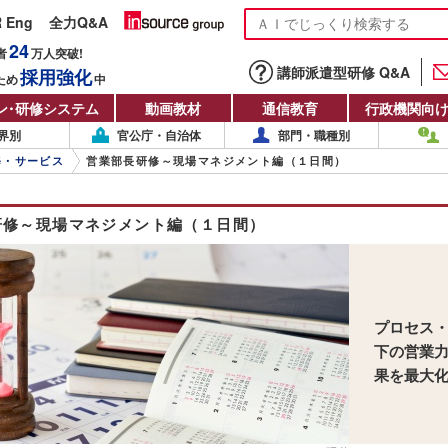
R Eng
全力Q&A
24
者
万人
突破!
講師派遣型研修 Q&A
採用強化
ため
中
ン
・
研修システム
動画教材
通信教育
行政機関向
界別
官公庁・自治体
部門・職種別
修・サービス
営業部長研修～現場マネジメント編（１日間）
研修～現場マネジメント編（１日間）
プロセス
下の営業
果を最大