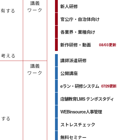
講義
新人研修
ワーク
共有する
官公庁・自治体向け
各業界・業種向け
新作研修・動画
08/03更新
を考える
講師派遣研修
講義
ワーク
公開講座
eラン・研修システム
07/29更新
店舗教育LMS テンポスタディ
WEBinsource人事管理
出する
ストレスチェック
無料セミナー