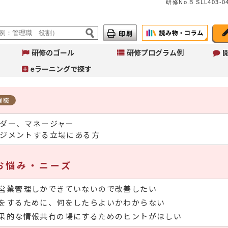
研修No.B SLL403-04
研修のゴール
研修プログラム例
eラーニングで探す
理職
ダー、マネージャー
ジメントする立場にある方
Ju
イ
へ
お悩み・ニーズ
コ
こ
営業管理しかできていないので改善したい
作
ご
をするために、何をしたらよいかわからない
果的な情報共有の場にするためのヒントがほしい