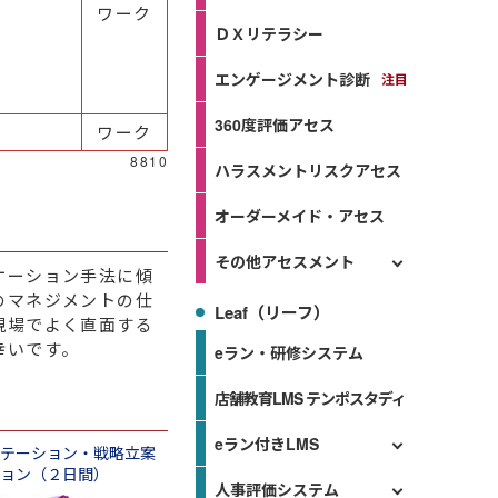
ワーク
ＤＸリテラシー
エンゲージメント診断
360度評価アセス
ワーク
8810
ハラスメントリスクアセス
オーダーメイド・アセス
その他アセスメント
ケーション手法に傾
のマネジメントの仕
Leaf（リーフ）
現場でよく直面する
幸いです。
eラン・研修システム
店舗教育LMS テンポスタディ
eラン付きLMS
テーション・戦略立案
ョン（２日間）
人事評価システム