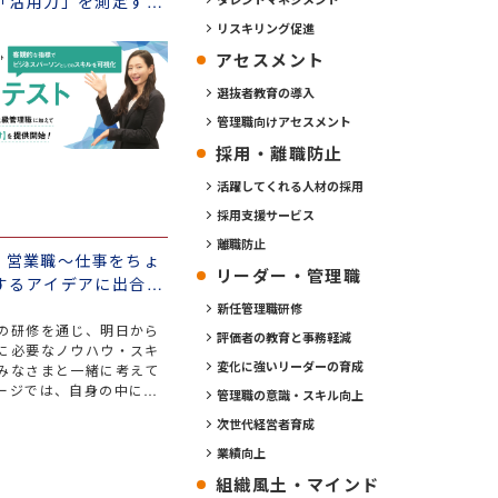
「活用力」を測定する
リスキリング促進
アセスメント
選抜者教育の導入
管理職向けアセスメント
採用・離職防止
活躍してくれる人材の採用
採用支援サービス
離職防止
te 営業職～仕事をちょ
リーダー・管理職
するアイデアに出合え
新任管理職研修
の研修を通じ、明日から
評価者の教育と事務軽減
に必要なノウハウ・スキ
変化に強いリーダーの育成
みなさまと一緒に考えて
ージでは、自身の中に眠
管理職の意識・スキル向上
」を引き出していただく
次世代経営者育成
得た知見をご紹介してお
業績向上
組織風土・マインド