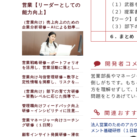
（半日間）
（１）武器
営業【リーダーとしての
（２）提案
能力向上】
【ワーク】
（営業向け）売上向上のための
（３）部下
企業分析研修～AIによる効率化
（１日間）
６．まとめ
開発者コ
営業戦略研修～ポートフォリオ
を活用し、営業活動に落とし込
む（１日間）
営業部長やマネージ
営業向け与信管理研修～数字と
倒しがちです。もち
定性情報を洞察し、リスクを見
抜く（１日間）
方を理解せずして、
（営業向け）部下の育て方研修
問題をとりあげてい
～習熟レベルに応じた指導で早
期育成を図る（１日間）
管理職向けフィードバック向上
関連おす
研修～インシビリティに注意
し、効果的な指導を行う（１日
営業マネージャー向けコーチン
間）
法人営業のためのアカ
グ研修（１日間）
メント基礎研修（１日
顧客インサイト発掘研修～潜在