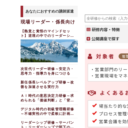
あなたにおすすめの講師派遣
現場リーダー・係長向け
研修内容・特徴
【熱意と覚悟のマインドセッ
ト】逆境の中でのリーダーシッ
公開講座で探す
プ研修
対象者
管
・営業部門のリー
次世代リーダー研修～安定力・
思考力・指導力を身につける
・営業現場をマネ
新任係長レベルアップ研修～改
善を加速させる実行力
よくある
ＡＩ時代の意思決定力研修～求
められる「価値判断」と「背負
う覚悟」
場当たり的な
デジタル時代の初級管理職研修
プロセス管理
～不確実性の中で柔軟に計画を
遂行する
営業会議を効
リーダーシップ研修～サーバン
ト・リーダーシップで部下の成