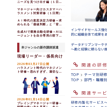
ニーズを見つけ出す編（１日
間）
マネージャー向けカスタマーハ
ラスメント対策研修（１日間）
ＡＩ時代の意思決定力研修～求
められる「価値判断」と「背負
う覚悟」（１日間）
インサイドセールス強
生成AIで業務自動化研修～AIエ
的に組織全体で成果を
ージェントを自分専用の部下に
間）
する（半日間）
データドリブンマーケ
本ジャンルの新作講師派遣
～勘と経験に頼らない
果を出す（１日間）
現場リーダー・係長向け
関連の研
2026年03月27日公開
ハラスメント時代のマネジメン
ト研修～恐れすぎず、適切な距
TOP
>
テーマ別研
離で部下と向き合う（１日間）
TOP
>
部門・職種
関連サー
2026年01月14日公開
研修内製化サービス
プレイングマネージャー研修～