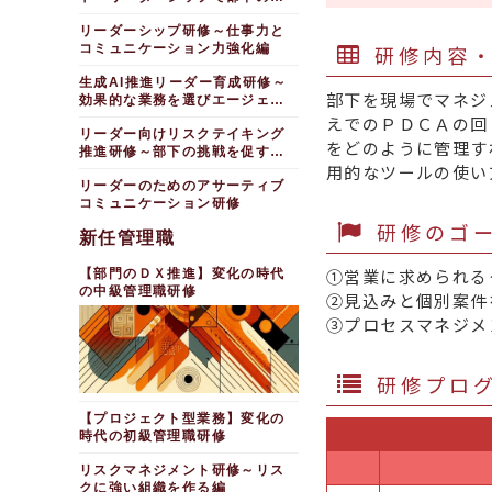
長を促進する
リーダーシップ研修～仕事力と
研修内容
コミュニケーション力強化編
生成AI推進リーダー育成研修～
部下を現場でマネジ
効果的な業務を選びエージェン
トを作成する
えでのＰＤＣＡの回
リーダー向けリスクテイキング
をどのように管理す
推進研修～部下の挑戦を促すチ
用的なツールの使い
ームづくり
リーダーのためのアサーティブ
コミュニケーション研修
研修のゴ
新任管理職
①営業に求められる
【部門のＤＸ推進】変化の時代
の中級管理職研修
②見込みと個別案件
③プロセスマネジメ
研修プロ
【プロジェクト型業務】変化の
時代の初級管理職研修
リスクマネジメント研修～リス
クに強い組織を作る編