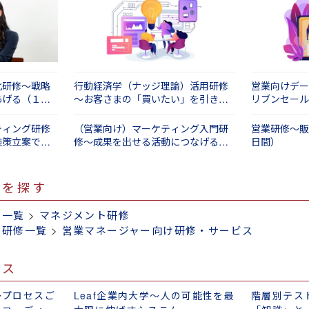
化研修～戦略
行動経済学（ナッジ理論）活用研修
営業向けデー
あげる（１日
～お客さまの「買いたい」を引き出
リブンセール
す仕掛けづくり（２日間）
日間）
ティング研修
（営業向け）マーケティング入門研
営業研修～販
施策立案で成
修～成果を出せる活動につなげる
日間）
（１日間）
修を探す
修一覧
>
マネジメント研修
別研修一覧
>
営業マネージャー向け研修・サービス
ビス
～プロセスご
Leaf企業内大学～人の可能性を最
階層別テス