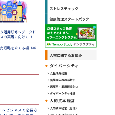
ストレスチェック
健康管理スタートパック
タ活用研修～データド
スの実現に向けて（１
売戦略を立てる編（半
人材に関するお悩み
ダイバーシティ
女性活躍推進
役職定年者の活性化
再雇用・雇用延長対応
ダイバーシティ推進
人的資本経営
人的資本経営（管理）
ト～ビジネスで必要な
タレントマネジメント