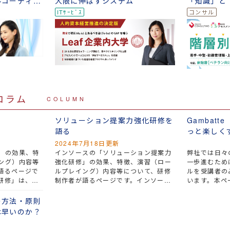
ルコーディネ
大限に伸ばすシステム
「知識」と
テスト
コラム
COLUMN
ソリューション提案力強化研修を
Gambat
語る
っと楽しく
るサイト
2024年7月18日更新
」の効果、特
インソースの「ソリューション提案力
弊社では日々
ング）内容等
強化研修」の効果、特徴、演習（ロー
一歩進むため
語るページで
ルプレイング）内容等について、研修
ルを受講者の
研修」は、受
制作者が語るページです。インソース
います。本ペ
認し、「売れ
の「ソリューション提案力強化研修」
っている「力
実践的な方法
は、、お客さまの課題の解決方法を提
べく、そこで
の方法・原則
修です。
示しながら、そこに自社の商品やサー
ります。
は早いのか？
ビスの販売を組み込んで提案する営業
スタイル、「ソリューション営業」に