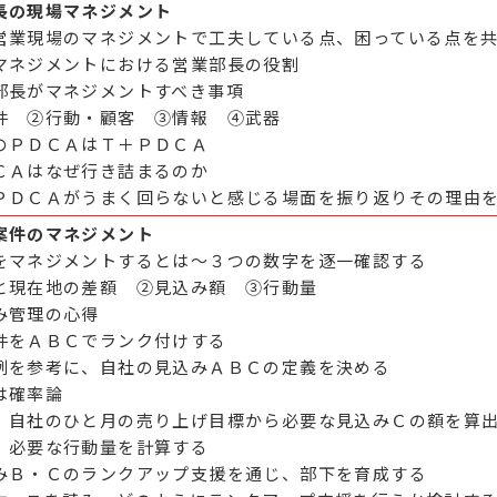
長の現場マネジメント
営業現場のマネジメントで工夫している点、困っている点を
マネジメントにおける営業部長の役割
部長がマネジメントすべき事項
件 ②行動・顧客 ③情報 ④武器
のＰＤＣＡはＴ＋ＰＤＣＡ
ＣＡはなぜ行き詰まるのか
ＰＤＣＡがうまく回らないと感じる場面を振り返りその理由
案件のマネジメント
をマネジメントするとは～３つの数字を逐一確認する
と現在地の差額 ②見込み額 ③行動量
み管理の心得
件をＡＢＣでランク付けする
例を参考に、自社の見込みＡＢＣの定義を決める
は確率論
】自社のひと月の売り上げ目標から必要な見込みＣの額を算
】必要な行動量を計算する
みＢ・Ｃのランクアップ支援を通じ、部下を育成する