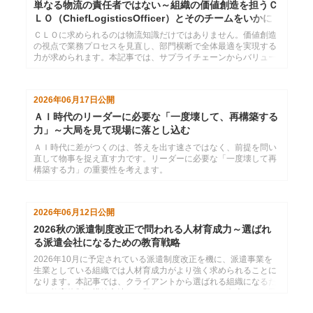
単なる物流の責任者ではない～組織の価値創造を担うＣ
ＬＯ（ChiefLogisticsOfficer）とそのチームをいかに
育てるか
ＣＬＯに求められるのは物流知識だけではありません。価値創造
の視点で業務プロセスを見直し、部門横断で全体最適を実現する
力が求められます。本記事では、サプライチェーンからバリュー
チェーンへの発想転換とともに、変革を推進する人材・チームの
育成についてインソースの視点で考察します。
2026年06月17日
公開
ＡＩ時代のリーダーに必要な「一度壊して、再構築する
力」～大局を見て現場に落とし込む
ＡＩ時代に差がつくのは、答えを出す速さではなく、前提を問い
直して物事を捉え直す力です。リーダーに必要な「一度壊して再
構築する力」の重要性を考えます。
2026年06月12日
公開
2026秋の派遣制度改正で問われる人材育成力～選ばれ
る派遣会社になるための教育戦略
2026年10月に予定されている派遣制度改正を機に、派遣事業を
生業としている組織では人材育成力がより強く求められることに
なります。本記事では、クライアントから選ばれる組織になるた
めの教育体制の構築方法や、登録スタッフのスキル向上による受
注率アップと教育履歴の可視化や継続学習の仕組みづくりについ