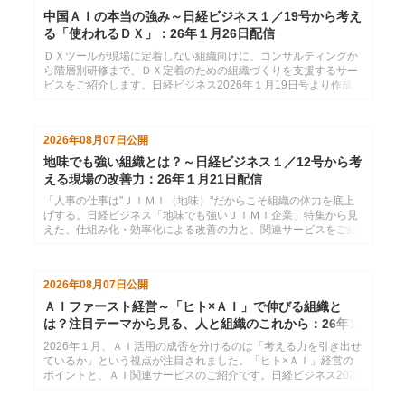
中国ＡＩの本当の強み～日経ビジネス１／19号から考え
る「使われるＤＸ」：26年１月26日配信
ＤＸツールが現場に定着しない組織向けに、コンサルティングか
ら階層別研修まで、ＤＸ定着のための組織づくりを支援するサー
ビスをご紹介します。日経ビジネス2026年１月19日号より作成
した、インソースのメールマガジン26年１月26日配信分です。
2026年08月07日
公開
地味でも強い組織とは？～日経ビジネス１／12号から考
える現場の改善力：26年１月21日配信
「人事の仕事は"ＪＩＭＩ（地味）"だからこそ組織の体力を底上
げする。日経ビジネス「地味でも強いＪＩＭＩ企業」特集から見
えた、仕組み化・効率化による改善の力と、関連サービスをご紹
介します。」日経ビジネス2026年１月12日号より作成した、イ
ンソースのメールマガジン26年１月21配信分です。
2026年08月07日
公開
ＡＩファースト経営～「ヒト×ＡＩ」で伸びる組織と
は？注目テーマから見る、人と組織のこれから：26年1
月14日配信
2026年１月、ＡＩ活用の成否を分けるのは「考える力を引き出せ
ているか」という視点が注目されました。「ヒト×ＡＩ」経営の
ポイントと、ＡＩ関連サービスのご紹介です。日経ビジネス2025
年12月29日・2026年１月５日号より作成した、インソースのメ
ールマガジン26年１月14配信分です。