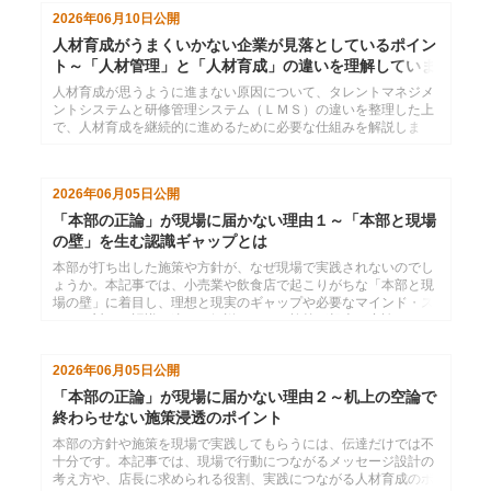
て語ります。
2026年06月10日
公開
人材育成がうまくいかない企業が見落としているポイン
ト～「人材管理」と「人材育成」の違いを理解していま
すか？
人材育成が思うように進まない原因について、タレントマネジメ
ントシステムと研修管理システム（ＬＭＳ）の違いを整理した上
で、人材育成を継続的に進めるために必要な仕組みを解説しま
す。
2026年06月05日
公開
「本部の正論」が現場に届かない理由１～「本部と現場
の壁」を生む認識ギャップとは
本部が打ち出した施策や方針が、なぜ現場で実践されないのでし
ょうか。本記事では、小売業や飲食店で起こりがちな「本部と現
場の壁」に着目し、理想と現実のギャップや必要なマインド・ス
キルに対する認識の違いを解説します。施策が机上の空論になる
本当の原因を考えます。
2026年06月05日
公開
「本部の正論」が現場に届かない理由２～机上の空論で
終わらせない施策浸透のポイント
本部の方針や施策を現場で実践してもらうには、伝達だけでは不
十分です。本記事では、現場で行動につながるメッセージ設計の
考え方や、店長に求められる役割、実践につながる人材育成のポ