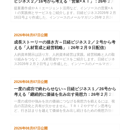
ビジネス２／16号から考える「営業×ＡＩ」：26年２月
24日配信
提案書作成やＡＩエージェント活用など、インソースの営業×Ａ
Ｉの実践例とサービスをご紹介します。日経ビジネス2026年２月
16日号より作成した、インソースのメールマガジン26年２月24
日配信分です。
2026年08月07日
公開
成長ストーリーの描き方～日経ビジネス２／２号から考
える「人材育成と経営戦略」：26年２月９日配信）
人的資本開示は語り方、人的資本経営は実践。経営戦略と人の取
り組みをつなぐ、人材育成サービスをご紹介します。日経ビジネ
ス2026年２月２日号より作成した、インソースのメールマガジン
26年２月９日配信分です。
2026年08月07日
公開
一度の成功で終わらせない～日経ビジネス１／26号から
考える「継続的に価値を生み出す発想力：26年２月２日
配信
一度の成功や強みを次の価値につなげる発想力を鍛えるには、視
点の言語化と共有が欠かせません。ＴＲＩＺやデザイン思考な
ど、行き詰まりを越えて価値を生み出し続けるための発想力強化
サービスをご紹介します。日経ビジネス2026年１月26日号より
作成した、インソースのメールマガジン26年２月２日配信分で
す。
2026年08月07日
公開