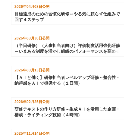
2026年04月08日
公開
目標達成のための習慣化研修～やる気に頼らず仕組みで
回す４ステップ
2026年03月30日
公開
（半日研修）（人事担当者向け）評価制度活用強化研修
～いまある制度を活かし組織のパフォーマンスを高める
2026年03月13日
公開
【ＡＩと働く】研修担当者レベルアップ研修～整合性・
納得感をＡＩで担保する（１日間）
2026年02月25日
公開
研修テキストの作り方研修～生成ＡＩを活用した企画・
構成・ライティング技術（４時間）
2025年11月14日
公開