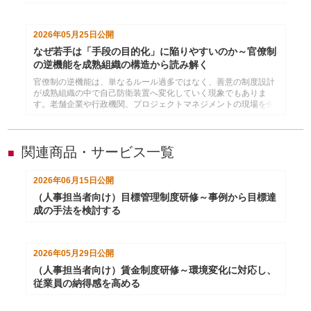
イントを解説します。施策を成果につなげる組織づくりのヒント
を紹介します。
2026年05月25日
公開
なぜ若手は「手段の目的化」に陥りやすいのか～官僚制
の逆機能を成熟組織の構造から読み解く
官僚制の逆機能は、単なるルール過多ではなく、善意の制度設計
が成熟組織の中で自己防衛装置へ変化していく現象でもありま
す。老舗企業や行政機関、プロジェクトマネジメントの現場を例
に、なぜ手段と目的が入れ替わってしまうのかを深掘りするコラ
ムです。現代の若手育成、コスパ志向、失敗回避文化との関係を
踏まえながら、目的思考を取り戻す組織づくりのヒントを解説し
ます。
関連商品・サービス一覧
■
2026年06月15日
公開
（人事担当者向け）目標管理制度研修～事例から目標達
成の手法を検討する
2026年05月29日
公開
（人事担当者向け）賃金制度研修～環境変化に対応し、
従業員の納得感を高める