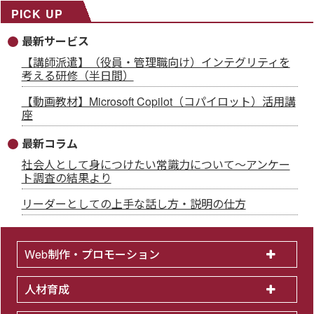
PICK UP
最新サービス
【講師派遣】（役員・管理職向け）インテグリティを
考える研修（半日間）
【動画教材】Microsoft Copilot（コパイロット）活用講
座
最新コラム
社会人として身につけたい常識力について～アンケー
ト調査の結果より
リーダーとしての上手な話し方・説明の仕方
Web制作・プロモーション
人材育成