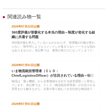
関連読み物一覧
■
2026年07月22日
公開
360度評価が形骸化する本当の理由～制度が老化する組
織に共通する問題
360度評価を導入しているにもかかわらず、管理職の行動が変わ
らない、毎年同じようなコメントしか集まらない――そんな悩み
はありませんか。本記事では、運用が形だけになってしまう背景
を組織や人の心理から読み解き、人材育成につながる仕組みへ見
直すための視点を解説します。
2026年07月01日
公開
いま物流統括管理者（ＣＬＯ：
ChiefLogisticsOfficer）が注目されている理由～物流
2024年問題のその先へ
物流は「運ぶ機能」から企業価値を左右する経営課題へと変化し
ています。本記事では、ＣＬＯ（物流統括管理者）が注目される
背景をひも解きながら、企業が取り組むべき全社的な物流改革の
方向性について考えます。
2026年07月01日
公開