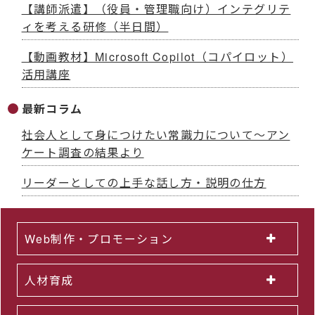
【講師派遣】（役員・管理職向け）インテグリテ
ィを考える研修（半日間）
【動画教材】Microsoft Copilot（コパイロット）
活用講座
最新コラム
社会人として身につけたい常識力について～アン
ケート調査の結果より
リーダーとしての上手な話し方・説明の仕方
Web制作・プロモーション
人材育成