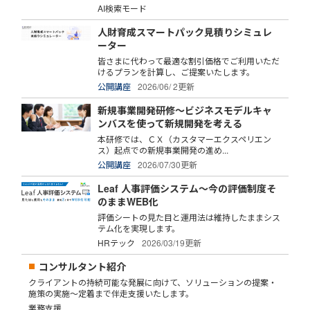
AI検索モード
人財育成スマートパック見積りシミュレ
ーター
皆さまに代わって最適な割引価格でご利用いただ
けるプランを計算し、ご提案いたします。
公開講座
2026/06/ 2更新
新規事業開発研修～ビジネスモデルキャ
ンバスを使って新規開発を考える
本研修では、ＣＸ（カスタマーエクスペリエン
ス）起点での新規事業開発の進め...
公開講座
2026/07/30更新
Leaf 人事評価システム～今の評価制度そ
のままWEB化
評価シートの見た目と運用法は維持したままシス
テム化を実現します。
HRテック
2026/03/19更新
コンサルタント紹介
クライアントの持続可能な発展に向けて、ソリューションの提案・
施策の実施～定着まで伴走支援いたします。
業務支援