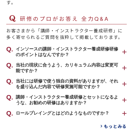
す。
研修のプロがお答え 全力Q&A
お客さまから「講師・インストラクター養成研修」に
多く寄せられるご質問を抜粋して掲載しております。
インソースの講師・インストラクター養成研修研修
のポイントはなんですか？
「現役のプロの講師が、①研修企画②インスト
当社の現状に合うよう、カリキュラム内容は変更可
能ですか？
ラクション③コミュニケーションの３つのスキ
ルを自らの経験も交えながらわかりやすく講
可能です。
当社には研修で使う独自の資料がありますが、それ
義・演習を行うこと」です。
を盛り込んだ内容で研修実施可能ですか？
当該研修の効果を最も高めるには、貴社の講
講師・インストラクターとは、業務に精通して
師・インストラクターの方々が現場で実際にお
柔軟に盛り込ませていただきます。
講師・インストラクター養成研修とセットになるよ
いるだけではなく、知識・経験のバラつきがあ
使いになる資料をもとにロールプレイを行い、
うな、お勧めの研修はありますか？
主に、貴社の独自のテキストをもとにロールプ
る受講者それぞれに対して、いかに理解しやす
プロの講師のフィードバックを受けることが重
レイを実施いたします。研修内の随所におい
く講義・演習を行うことができるか、という点
講師・インストラクター養成研修とセットでの
ロールプレイングとはどのようなものですか？
要です。
て、当社の講師が講師スキルのフィードバック
も重要です。
実施をお勧めしている研修は、主に登壇してい
そのため、カリキュラムだけでなく演習内容も
を行わせていただきます。
ロールプレイの題材は大きく２パターンござい
もっとみる
るとき以外の場面で、講師に必要とされるスキ
貴社に合わせて実施いたします。
ます。
インソースの研修では、講師として必要な上記