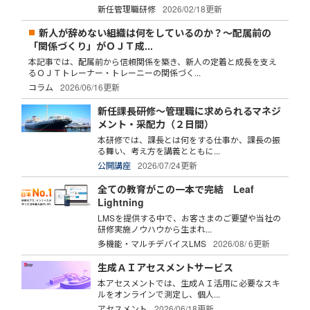
新任管理職研修
2026/02/18更新
新人が辞めない組織は何をしているのか？～配属前の
「関係づくり」がＯＪＴ成...
本記事では、配属前から信頼関係を築き、新人の定着と成長を支え
るＯＪＴトレーナー・トレーニーの関係づく...
コラム
2026/06/16更新
新任課長研修～管理職に求められるマネジ
メント・采配力（２日間）
本研修では、課長とは何をする仕事か、課長の振
る舞い、考え方を講義とともに...
公開講座
2026/07/24更新
全ての教育がこの一本で完結 Leaf
Lightning
LMSを提供する中で、お客さまのご要望や当社の
研修実施ノウハウから生まれ...
多機能・マルチデバイスLMS
2026/08/ 6更新
生成ＡＩアセスメントサービス
本アセスメントでは、生成ＡＩ活用に必要なスキ
ルをオンラインで測定し、個人...
アセスメント
2026/06/18更新