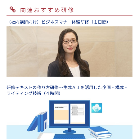
ル習得の研修となります。
また、受講される方の講師経験にも合わせてレ
の３つのスキルを現場で実践していただけるよ
ベル感を調整いたします。
関連おすすめ研修
①当社で用意する題材
うに、講義や演習を構成しております。また、
社内講師養成研修 ～研修体系とカリキュラム
「接遇」や「クレーム対応」など汎用的な題材
ロールプレイングを実施し、プロの講師からの
の作り方編（１日間）」
カスタマイズ例①：４月の新入社員研修で初め
（社内講師向け）ビジネスマナー体験研修（１日間）
をご用意させていただきます。講師派遣型の研
フィードバックを受けることで自らの講師スキ
てビジネスマナーの講師をする方向け
修の場合はその他にも多様な題材をご用意可能
ルを客観的に把握することが可能です。
社内研修テキスト作成研修 ～基本編（１日
（社内講師向け）ビジネスマナー体験研修（１
なので、営業担当者までご相談ください。
間）
日間）
②貴社独自題材
カスタマイズ例②：講師経験がある方で更なる
貴社で使用されている研修テキスト、業務マニ
スキルアップも求める方向け
ュアルなどがございましたら、ロールプレイの
社内講師養成研修 中級編（１日間）
題材とさせていただきます。
研修テキストの作り方研修～生成ＡＩを活用した企画・構成・
ライティング技術（４時間）