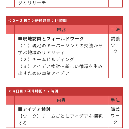
グとリサーチ​
＜２～３日目＞研修時間：14時間
内容
手法
■現地訪問とフィールドワーク​
講義
ワー
（１）現地のキーパーソンとの交流から
ク
学ぶ地域の​リアリティ
（２）チームビルディング​
（３）アイデア検討～新しい循環を生み
出すための事業アイデア​
＜４日目＞研修時間：７時間
内容
手法
■アイデア検討​
講義
ワー
【ワーク】チームごとにアイデアを探究
ク
する​