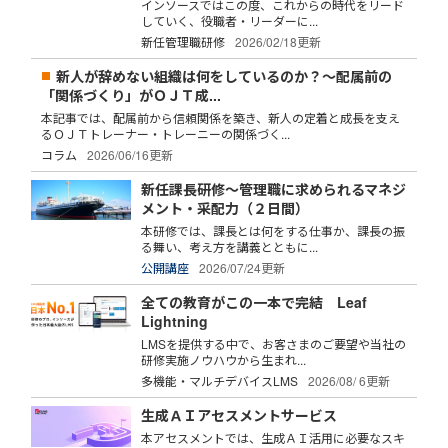
インソースではこの度、これからの時代をリード
していく、役職者・リーダーに...
新任管理職研修
2026/02/18更新
新人が辞めない組織は何をしているのか？～配属前の
「関係づくり」がＯＪＴ成...
本記事では、配属前から信頼関係を築き、新人の定着と成長を支え
るＯＪＴトレーナー・トレーニーの関係づく...
コラム
2026/06/16更新
新任課長研修～管理職に求められるマネジ
メント・采配力（２日間）
本研修では、課長とは何をする仕事か、課長の振
る舞い、考え方を講義とともに...
公開講座
2026/07/24更新
全ての教育がこの一本で完結 Leaf
Lightning
LMSを提供する中で、お客さまのご要望や当社の
研修実施ノウハウから生まれ...
多機能・マルチデバイスLMS
2026/08/ 6更新
生成ＡＩアセスメントサービス
本アセスメントでは、生成ＡＩ活用に必要なスキ