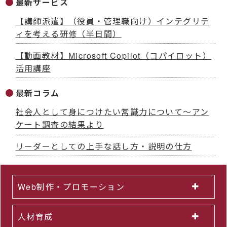
最新サービス
【講師派遣】（役員・管理職向け）インテグリテ
ィを考える研修（半日間）
【動画教材】Microsoft Copilot（コパイロット）
活用講座
最新コラム
社会人として身につけたい常識力について～アン
ケート調査の結果より
リーダーとしての上手な話し方・説明の仕方
Web制作・プロモーション
人材育成