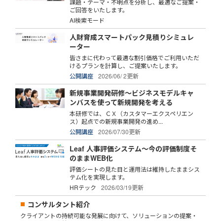
課題・テーマ・不明点を分析し、最適なご提案・
ご回答をいたします。
AI検索モード
人財育成スマートパック見積りシミュレ
ーター
皆さまに代わって最適な割引価格でご利用いただ
けるプランを計算し、ご提案いたします。
公開講座
2026/06/ 2更新
新規事業開発研修～ビジネスモデルキャ
ンバスを使って新規開発を考える
本研修では、ＣＸ（カスタマーエクスペリエン
ス）起点での新規事業開発の進め...
公開講座
2026/07/30更新
Leaf 人事評価システム～今の評価制度そ
のままWEB化
評価シートの見た目と運用法は維持したままシス
テム化を実現します。
HRテック
2026/03/19更新
コンサルタント紹介
クライアントの持続可能な発展に向けて、ソリューションの提案・