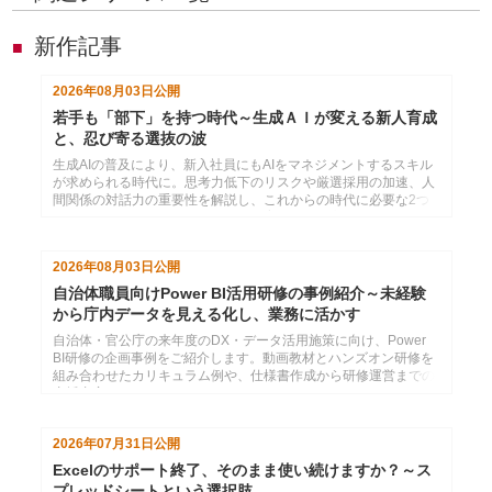
新作記事
■
2026年08月03日
公開
若手も「部下」を持つ時代～生成ＡＩが変える新人育成
と、忍び寄る選抜の波
生成AIの普及により、新入社員にもAIをマネジメントするスキル
が求められる時代に。思考力低下のリスクや厳選採用の加速、人
間関係の対話力の重要性を解説し、これからの時代に必要な2つ
のコミュニケーション力と効果的な育成法を提言します。
2026年08月03日
公開
自治体職員向けPower BI活用研修の事例紹介～未経験
から庁内データを見える化し、業務に活かす
自治体・官公庁の来年度のDX・データ活用施策に向け、Power
BI研修の企画事例をご紹介します。動画教材とハンズオン研修を
組み合わせたカリキュラム例や、仕様書作成から研修運営までの
支援内容をまとめています。
2026年07月31日
公開
Excelのサポート終了、そのまま使い続けますか？～ス
プレッドシートという選択肢