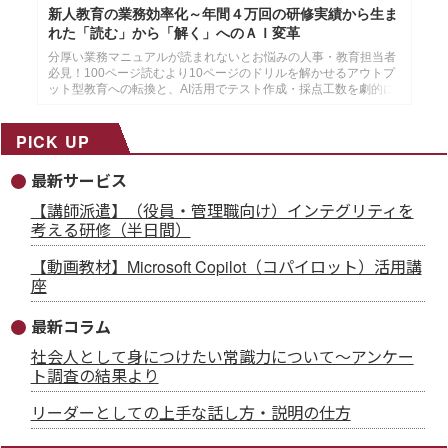
新人教育の業務効率化～年間４万回の研修実績から生ま
れた「読む」から「解く」へのＡＩ変革
分厚い業務マニュアルが読まれないとお悩みの人事・教育担当者
必見！100ページ読むより10ページのドリルを解かせるアウトプ
ット型教育への転換と、AI活用でテスト作成・採点工数を劇的に
削減する方法を解説。
PICK UP
最新サービス
【講師派遣】（役員・管理職向け）インテグリティを
考える研修（半日間）
【動画教材】Microsoft Copilot（コパイロット）活用講
座
最新コラム
社会人として身につけたい常識力について～アンケー
ト調査の結果より
リーダーとしての上手な話し方・説明の仕方