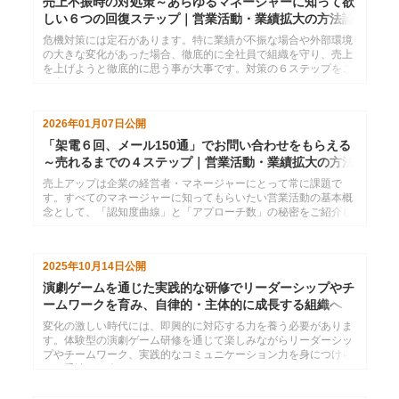
売上不振時の対処策～あらゆるマネージャーに知って欲
しい６つの回復ステップ｜営業活動・業績拡大の方法論
４
危機対策には定石があります。特に業績が不振な場合や外部環境
の大きな変化があった場合、徹底的に全社員で組織を守り、売上
を上げようと徹底的に思う事が大事です。対策の６ステップをご
紹介します。
2026年01月07日
公開
「架電６回、メール150通」でお問い合わせをもらえる
～売れるまでの４ステップ｜営業活動・業績拡大の方法
論１
売上アップは企業の経営者・マネージャーにとって常に課題で
す。すべてのマネージャーに知ってもらいたい営業活動の基本概
念として、「認知度曲線」と「アプローチ数」の秘密をご紹介し
ます。
2025年10月14日
公開
演劇ゲームを通じた実践的な研修でリーダーシップやチ
ームワークを育み、自律的・主体的に成長する組織へ
変化の激しい時代には、即興的に対応する力を養う必要がありま
す。体験型の演劇ゲーム研修を通じて楽しみながらリーダーシッ
プやチームワーク、実践的なコミュニケーション力を身につけら
れる手法を紹介します。