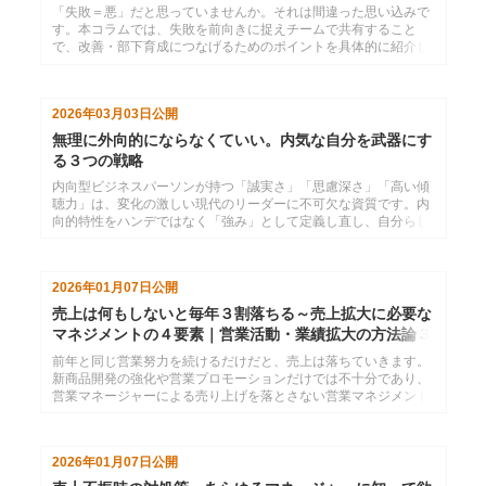
「失敗＝悪」だと思っていませんか。それは間違った思い込みで
す。本コラムでは、失敗を前向きに捉えチームで共有すること
で、改善・部下育成につなげるためのポイントを具体的に紹介し
ます。
2026年03月03日
公開
無理に外向的にならなくていい。内気な自分を武器にす
る３つの戦略
内向型ビジネスパーソンが持つ「誠実さ」「思慮深さ」「高い傾
聴力」は、変化の激しい現代のリーダーに不可欠な資質です。内
向的特性をハンデではなく「強み」として定義し直し、自分らし
いワークスタイルを築くための実践的なコツを網羅。内向型なら
ではの落ち着いた説得力で、周囲から厚い信頼を得る存在へと導
きます。
2026年01月07日
公開
売上は何もしないと毎年３割落ちる～売上拡大に必要な
マネジメントの４要素｜営業活動・業績拡大の方法論３
前年と同じ営業努力を続けるだけだと、売上は落ちていきます。
新商品開発の強化や営業プロモーションだけでは不十分であり、
営業マネージャーによる売り上げを落とさない営業マネジメント
が必要不可欠です。
2026年01月07日
公開