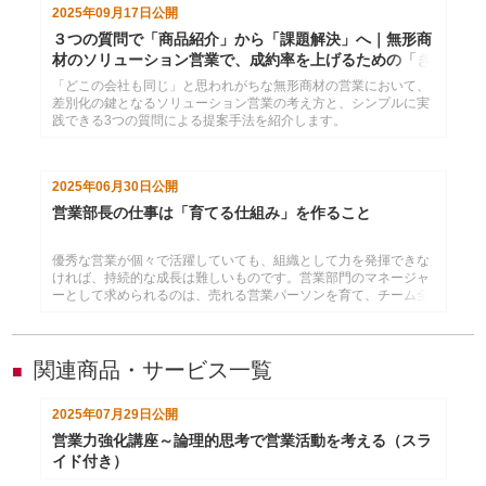
2025年09月17日
公開
３つの質問で「商品紹介」から「課題解決」へ｜無形商
材のソリューション営業で、成約率を上げるための「き
く力」
「どこの会社も同じ」と思われがちな無形商材の営業において、
差別化の鍵となるソリューション営業の考え方と、シンプルに実
践できる3つの質問による提案手法を紹介します。
2025年06月30日
公開
営業部長の仕事は「育てる仕組み」を作ること
優秀な営業が個々で活躍していても、組織として力を発揮できな
ければ、持続的な成長は難しいものです。営業部門のマネージャ
ーとして求められるのは、売れる営業パーソンを育て、チーム全
体の底上げを図ることにほかなりません。
関連商品・サービス一覧
■
2025年07月29日
公開
営業力強化講座～論理的思考で営業活動を考える（スラ
イド付き）