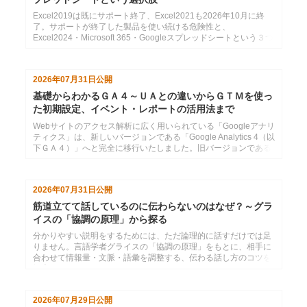
Excel2019は既にサポート終了、Excel2021も2026年10月に終
了。サポートが終了した製品を使い続ける危険性と、
Excel2024・Microsoft 365・Googleスプレッドシートという３つ
の選択肢の紹介
2026年07月31日
公開
基礎からわかるＧＡ４～ＵＡとの違いからＧＴＭを使っ
た初期設定、イベント・レポートの活用法まで
Webサイトのアクセス解析に広く用いられている「Googleアナリ
ティクス」は、新しいバージョンである「Google Analytics 4（以
下ＧＡ４）」へと完全に移行いたしました。旧バージョンである
「ユニバーサルアナリティク...
2026年07月31日
公開
筋道立てて話しているのに伝わらないのはなぜ？～グラ
イスの「協調の原理」から探る
分かりやすい説明をするためには、ただ論理的に話すだけでは足
りません。言語学者グライスの「協調の原理」をもとに、相手に
合わせて情報量・文脈・語彙を調整する、伝わる話し方のコツを
紹介します。
2026年07月29日
公開