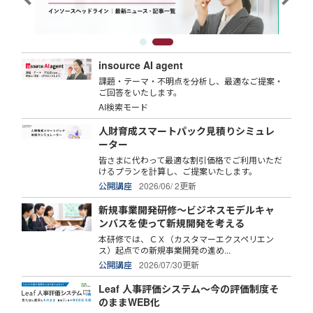
insource AI agent
課題・テーマ・不明点を分析し、最適なご提案・
ご回答をいたします。
AI検索モード
人財育成スマートパック見積りシミュレ
ーター
皆さまに代わって最適な割引価格でご利用いただ
けるプランを計算し、ご提案いたします。
公開講座
2026/06/ 2更新
新規事業開発研修～ビジネスモデルキャ
ンバスを使って新規開発を考える
本研修では、ＣＸ（カスタマーエクスペリエン
ス）起点での新規事業開発の進め...
公開講座
2026/07/30更新
Leaf 人事評価システム～今の評価制度そ
のままWEB化