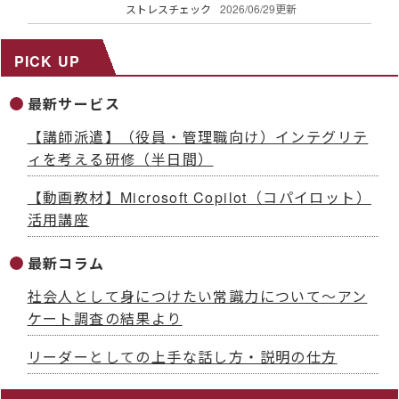
ストレスチェック
2026/06/29更新
PICK UP
最新サービス
【講師派遣】（役員・管理職向け）インテグリテ
ィを考える研修（半日間）
【動画教材】Microsoft Copilot（コパイロット）
活用講座
最新コラム
社会人として身につけたい常識力について～アン
ケート調査の結果より
リーダーとしての上手な話し方・説明の仕方