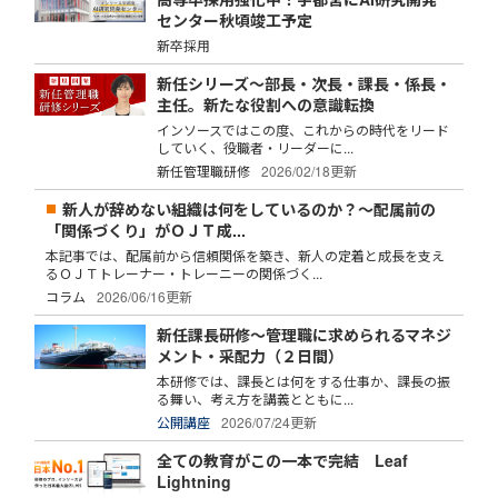
センター秋頃竣工予定
新卒採用
新任シリーズ～部長・次長・課長・係長・
主任。新たな役割への意識転換
インソースではこの度、これからの時代をリード
していく、役職者・リーダーに...
新任管理職研修
2026/02/18更新
新人が辞めない組織は何をしているのか？～配属前の
「関係づくり」がＯＪＴ成...
本記事では、配属前から信頼関係を築き、新人の定着と成長を支え
るＯＪＴトレーナー・トレーニーの関係づく...
コラム
2026/06/16更新
新任課長研修～管理職に求められるマネジ
メント・采配力（２日間）
本研修では、課長とは何をする仕事か、課長の振
る舞い、考え方を講義とともに...
公開講座
2026/07/24更新
全ての教育がこの一本で完結 Leaf
Lightning