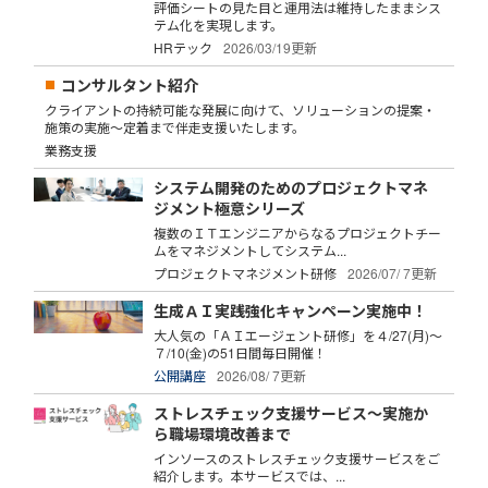
評価シートの見た目と運用法は維持したままシス
テム化を実現します。
HRテック
2026/03/19更新
コンサルタント紹介
クライアントの持続可能な発展に向けて、ソリューションの提案・
施策の実施～定着まで伴走支援いたします。
業務支援
システム開発のためのプロジェクトマネ
ジメント極意シリーズ
複数のＩＴエンジニアからなるプロジェクトチー
ムをマネジメントしてシステム...
プロジェクトマネジメント研修
2026/07/ 7更新
生成ＡＩ実践強化キャンペーン実施中！
大人気の「ＡＩエージェント研修」を４/27(月)～
７/10(金)の51日間毎日開催！
公開講座
2026/08/ 7更新
ストレスチェック支援サービス～実施か
ら職場環境改善まで
インソースのストレスチェック支援サービスをご
紹介します。本サービスでは、...