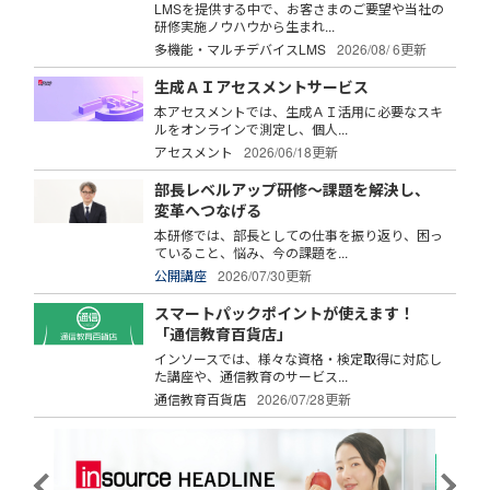
LMSを提供する中で、お客さまのご要望や当社の
研修実施ノウハウから生まれ...
多機能・マルチデバイスLMS
2026/08/ 6更新
生成ＡＩアセスメントサービス
本アセスメントでは、生成ＡＩ活用に必要なスキ
ルをオンラインで測定し、個人...
アセスメント
2026/06/18更新
部長レベルアップ研修～課題を解決し、
変革へつなげる
本研修では、部長としての仕事を振り返り、困っ
ていること、悩み、今の課題を...
公開講座
2026/07/30更新
スマートパックポイントが使えます！
「通信教育百貨店」
インソースでは、様々な資格・検定取得に対応し
た講座や、通信教育のサービス...
通信教育百貨店
2026/07/28更新