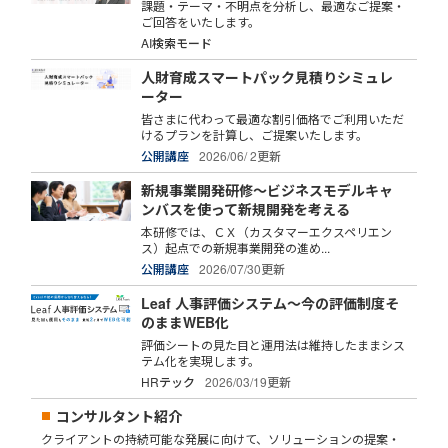
課題・テーマ・不明点を分析し、最適なご提案・
ご回答をいたします。
AI検索モード
人財育成スマートパック見積りシミュレ
ーター
皆さまに代わって最適な割引価格でご利用いただ
けるプランを計算し、ご提案いたします。
公開講座
2026/06/ 2更新
新規事業開発研修～ビジネスモデルキャ
ンバスを使って新規開発を考える
本研修では、ＣＸ（カスタマーエクスペリエン
ス）起点での新規事業開発の進め...
公開講座
2026/07/30更新
Leaf 人事評価システム～今の評価制度そ
のままWEB化
評価シートの見た目と運用法は維持したままシス
テム化を実現します。
HRテック
2026/03/19更新
コンサルタント紹介
クライアントの持続可能な発展に向けて、ソリューションの提案・