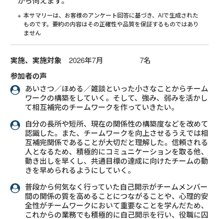
から伺えます。
本サマリーは、お客様のアンケート回答に基づき、AIで生成された
ものです。要約の内容はその正確性や品質を保証するものではあり
ません
実施、実施対象
2026年7月 7名
参加者の声
あいさつ／ほめる／雑談といった小さなことからチーム
ワークの構築をしていく。そして、強み、弱みを活かし
て相互補完のチームワークを作っていきたい。
自分の長所や短所、現在の関係性の構築度などを改めて
認識した。また、チームワークを向上させるうえでは相
互補完関係であることが大切だと理解した。信頼される
人となるため、積極的にコミュニケーションを取る他、
動き出しを早くし、共通目標の達成に向けたチームの動
きを早められるようにしていく。
普段から何気なく行っていた自己開示がチームメンバー
間の関係の質を高めることにつながることや、心理的安
全性がチームワークにおいて重要なことを学んだため、
これからの業務でも積極的に自己開示を行い、役職に囚