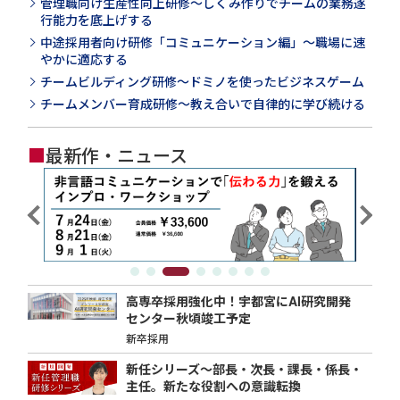
管理職向け生産性向上研修～しくみ作りでチームの業務遂
行能力を底上げする
中途採用者向け研修「コミュニケーション編」～職場に速
やかに適応する
チームビルディング研修～ドミノを使ったビジネスゲーム
チームメンバー育成研修～教え合いで自律的に学び続ける
■
最新作・ニュース
高専卒採用強化中！宇都宮にAI研究開発
センター秋頃竣工予定
新卒採用
新任シリーズ～部長・次長・課長・係長・
主任。新たな役割への意識転換