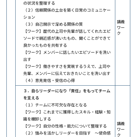
の状況を整理する
（２）信頼関係の土台を築く日常のコミュニケー
ション
講義
（３）自己開示で深める関係の質
ワー
【ワーク】歴代の上司や先輩が話してくれたエピ
ク
ソードで親近感が沸いたもの、聞くことができて
良かったものを共有する
【ワーク】メンバーに話したいエピソードを洗い
出す
【ワーク】働きやすさを実現するうえで、上司や
先輩、メンバーに伝えておきたいことを洗い出す
（４）意見発信・受信の心得
３．自らリーダーになり「責任」をもってチーム
を支える
（１）チームに不可欠な存在となる
【ワーク】これまでに獲得したスキル・経験・知
識を棚卸しする
講義
【ワーク】自分の性格・能力について整理する
ワー
（２）強みを活かしリーダーを目指す ～使命感
ク