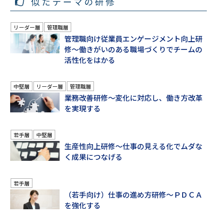
似たテーマの研修
リーダー層
管理職層
管理職向け従業員エンゲージメント向上研
修～働きがいのある職場づくりでチームの
活性化をはかる
中堅層
リーダー層
管理職層
業務改善研修～変化に対応し、働き方改革
を実現する
若手層
中堅層
生産性向上研修～仕事の見える化でムダな
く成果につなげる
若手層
（若手向け）仕事の進め方研修～ＰＤＣＡ
を強化する