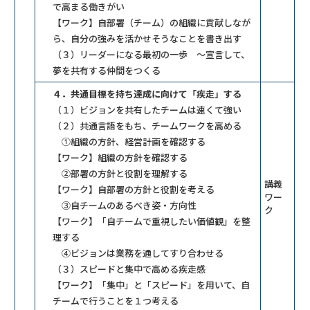
で高まる働きがい
【ワーク】自部署（チーム）の組織に貢献しなが
ら、自分の強みを活かせそうなことを書き出す
（３）リーダーになる最初の一歩 ～宣言して、
夢を共有する仲間をつくる
４．共通目標を持ち達成に向けて「疾走」する
（１）ビジョンを共有したチームは速くて強い
（２）共通言語をもち、チームワークを高める
①組織の方針、経営計画を確認する
【ワーク】組織の方針を確認する
②部署の方針と役割を理解する
講義
【ワーク】自部署の方針と役割を考える
ワー
③自チームのあるべき姿・方向性
ク
【ワーク】「自チームで重視したい価値観」を整
理する
④ビジョンは業務を通してすり合わせる
（３）スピードと集中で高める疾走感
【ワーク】「集中」と「スピード」を用いて、自
チームで行うことを１つ考える