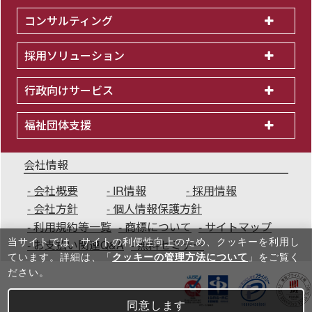
コンサルティング
採用ソリューション
行政向けサービス
福祉団体支援
会社情報
会社概要
IR情報
採用情報
会社方針
個人情報保護方針
利用規約等一覧
商標について
サイトマップ
当サイトでは、サイトの利便性向上のため、クッキーを利⽤し
お支払い関連Q&A
無料セミナー
ています。詳細は、「
クッキーの管理方法について
」をご覧く
ださい。
同意します