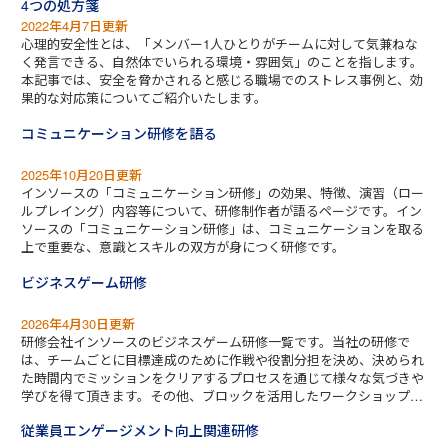
4つの処方箋
2022年4月7日更新
心理的安全性とは、「メンバー1人ひとりがチームに対して気兼ねな
く発言できる、自然体でいられる環境・雰囲気」のことを指します。
本記事では、安全を脅かされると感じる職場でのストレス事例と、効
果的な対応策についてご紹介いたします。
コミュニケーション研修を語る
2025年10月20日更新
インソースの「コミュニケーション研修」の効果、特徴、演習（ロー
ルプレイング）内容等について、研修制作者が語るページです。イン
ソースの「コミュニケーション研修」は、コミュニケーションを取る
上で重要な、意識とスキルの双方が身につく研修です。
ビジネスゲーム研修
2026年4月30日更新
研修会社インソースのビジネスゲーム研修一覧です。当社の研修で
は、チームごとに目標達成のために作戦や役割分担を決め、決められ
た時間内でミッションをクリアするプロセスを通じて様々な気づきや
学びを得て頂きます。その他、ブロックを活用したワークショップな
ど、お客さまのねらいに合わせた豊富なコンテンツを有しているのが
従業員エンゲージメント向上関連研修
当社のビジネスゲーム研修の特徴です。