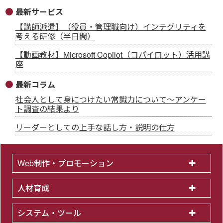
最新サービス
【講師派遣】（役員・管理職向け）インテグリティを
考える研修（半日間）
【動画教材】Microsoft Copilot（コパイロット）活用講
座
最新コラム
社会人として身につけたい常識力について～アンケー
ト調査の結果より
リーダーとしての上手な話し方・説明の仕方
Web制作・プロモーション
人材育成
システム・ツール