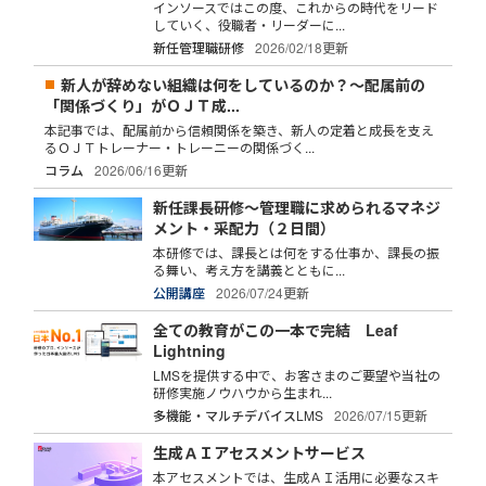
インソースではこの度、これからの時代をリード
していく、役職者・リーダーに...
新任管理職研修
2026/02/18更新
新人が辞めない組織は何をしているのか？～配属前の
「関係づくり」がＯＪＴ成...
本記事では、配属前から信頼関係を築き、新人の定着と成長を支え
るＯＪＴトレーナー・トレーニーの関係づく...
コラム
2026/06/16更新
新任課長研修～管理職に求められるマネジ
メント・采配力（２日間）
本研修では、課長とは何をする仕事か、課長の振
る舞い、考え方を講義とともに...
公開講座
2026/07/24更新
全ての教育がこの一本で完結 Leaf
Lightning
LMSを提供する中で、お客さまのご要望や当社の
研修実施ノウハウから生まれ...
多機能・マルチデバイスLMS
2026/07/15更新
生成ＡＩアセスメントサービス
本アセスメントでは、生成ＡＩ活用に必要なスキ