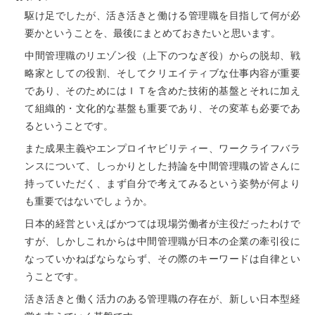
駆け足でしたが、活き活きと働ける管理職を目指して何が必
要かということを、最後にまとめておきたいと思います。
中間管理職のリエゾン役（上下のつなぎ役）からの脱却、戦
略家としての役割、そしてクリエイティブな仕事内容が重要
であり、そのためにはＩＴを含めた技術的基盤とそれに加え
て組織的・文化的な基盤も重要であり、その変革も必要であ
るということです。
また成果主義やエンプロイヤビリティー、ワークライフバラ
ンスについて、しっかりとした持論を中間管理職の皆さんに
持っていただく、まず自分で考えてみるという姿勢が何より
も重要ではないでしょうか。
日本的経営といえばかつては現場労働者が主役だったわけで
すが、しかしこれからは中間管理職が日本の企業の牽引役に
なっていかねばならならず、その際のキーワードは自律とい
うことです。
活き活きと働く活力のある管理職の存在が、新しい日本型経