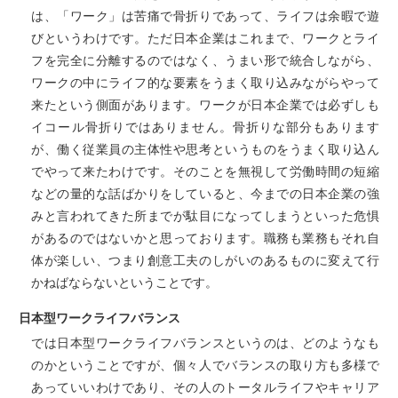
は、「ワーク」は苦痛で骨折りであって、ライフは余暇で遊
びというわけです。ただ日本企業はこれまで、ワークとライ
フを完全に分離するのではなく、うまい形で統合しながら、
ワークの中にライフ的な要素をうまく取り込みながらやって
来たという側面があります。ワークが日本企業では必ずしも
イコール骨折りではありません。骨折りな部分もあります
が、働く従業員の主体性や思考というものをうまく取り込ん
でやって来たわけです。そのことを無視して労働時間の短縮
などの量的な話ばかりをしていると、今までの日本企業の強
みと言われてきた所までが駄目になってしまうといった危惧
があるのではないかと思っております。職務も業務もそれ自
体が楽しい、つまり創意工夫のしがいのあるものに変えて行
かねばならないということです。
日本型ワークライフバランス
では日本型ワークライフバランスというのは、どのようなも
のかということですが、個々人でバランスの取り方も多様で
あっていいわけであり、その人のトータルライフやキャリア