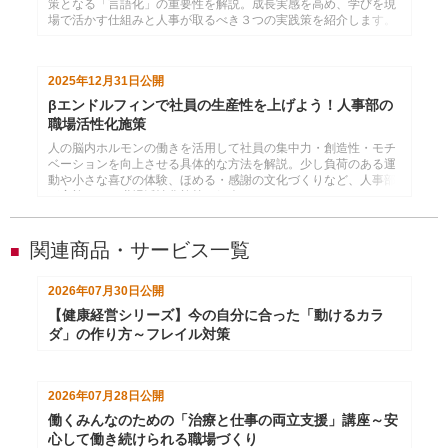
策となる「言語化」の重要性を解説。成長実感を高め、学びを現
場で活かす仕組みと人事が取るべき３つの実践策を紹介します。
2025年12月31日
公開
βエンドルフィンで社員の生産性を上げよう！人事部の
職場活性化施策
人の脳内ホルモンの働きを活用して社員の集中力・創造性・モチ
ベーションを向上させる具体的な方法を解説。少し負荷のある運
動や小さな喜びの体験、ほめる・感謝の文化づくりなど、人事部
が実施できる職場活性化施策を紹介します。
関連商品・サービス一覧
■
2026年07月30日
公開
【健康経営シリーズ】今の自分に合った「動けるカラ
ダ」の作り方～フレイル対策
2026年07月28日
公開
働くみんなのための「治療と仕事の両立支援」講座～安
心して働き続けられる職場づくり