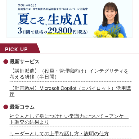
PICK UP
最新サービス
【講師派遣】（役員・管理職向け）インテグリティを
考える研修（半日間）
【動画教材】Microsoft Copilot（コパイロット）活用講
座
最新コラム
社会人として身につけたい常識力について～アンケー
ト調査の結果より
リーダーとしての上手な話し方・説明の仕方