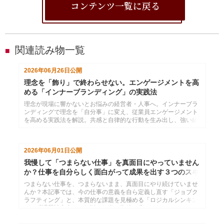
コンテンツ一覧に戻る
関連読み物一覧
■
2026年06月26日
公開
理念を「飾り」で終わらせない。エンゲージメントを高
める「インナーブランディング」の実践法
理念が現場に響かないとお悩みの経営者・人事へ。インナーブラ
ンディングで理念を「自分事」に変え、従業員エンゲージメント
を高める実践法を解説。共感と自律的な行動を生み出し、強い組
織を作るためのヒントを提示します。
2026年06月01日
公開
我慢して「つまらない仕事」を真面目にやっていません
か？仕事を自分らしく面白がって成果を出す３つのスキ
ル
つまらない仕事を、つまらないまま、真面目にやり続けていませ
んか？本記事では、今の仕事の意義を自ら定義し直す「ジョブク
ラフティング」と、本質的な課題を見極める「ロジカルシンキン
グ」「課題設定力」を解説。組織の期待に応えるのは、あくまで
「自由」を手に入れるための手段。自ら楽しみを創り出し、遊ん