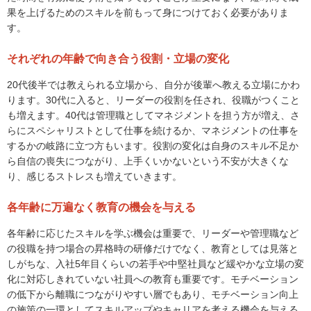
果を上げるためのスキルを前もって身につけておく必要がありま
す。
それぞれの年齢で向き合う役割・立場の変化
20代後半では教えられる立場から、自分が後輩へ教える立場にかわ
ります。30代に入ると、リーダーの役割を任され、役職がつくこと
も増えます。40代は管理職としてマネジメントを担う方が増え、さ
らにスペシャリストとして仕事を続けるか、マネジメントの仕事を
するかの岐路に立つ方もいます。役割の変化は自身のスキル不足か
ら自信の喪失につながり、上手くいかないという不安が大きくな
り、感じるストレスも増えていきます。
各年齢に万遍なく教育の機会を与える
各年齢に応じたスキルを学ぶ機会は重要で、リーダーや管理職など
の役職を持つ場合の昇格時の研修だけでなく、教育としては見落と
しがちな、入社5年目くらいの若手や中堅社員など緩やかな立場の変
化に対応しきれていない社員への教育も重要です。モチベーション
の低下から離職につながりやすい層でもあり、モチベーション向上
の施策の一環としてスキルアップやキャリアを考える機会を与える