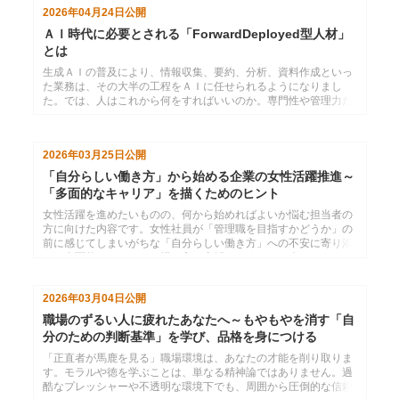
でいるように仕事を動かすための秘訣を伝授します。
2026年04月24日
公開
ＡＩ時代に必要とされる「ForwardDeployed型人材」
とは
生成ＡＩの普及により、情報収集、要約、分析、資料作成といっ
た業務は、その大半の工程をＡＩに任せられるようになりまし
た。では、人はこれから何をすればいいのか。専門性や管理力だ
けに頼っていては、ＡＩ時代に生き残っていく上では心もとな
い。近年注目されるＦＤＥ（ForwardDeployedEngineer）のよう
に、全体像を構想し、専門性を活かしつつ、自身がフロントに立
2026年03月25日
公開
って実現まで導いていけるような人材が求められるようになって
いくのではないでしょうか。
「自分らしい働き方」から始める企業の女性活躍推進～
「多面的なキャリア」を描くためのヒント
女性活躍を進めたいものの、何から始めればよいか悩む担当者の
方に向けた内容です。女性社員が「管理職を目指すかどうか」の
前に感じてしまいがちな「自分らしい働き方」への不安に寄り添
い、多面的なキャリアの描き方と支援のヒントを紹介いたしま
す。
2026年03月04日
公開
職場のずるい人に疲れたあなたへ～もやもやを消す「自
分のための判断基準」を学び、品格を身につける
「正直者が馬鹿を見る」職場環境は、あなたの才能を削り取りま
す。モラルや徳を学ぶことは、単なる精神論ではありません。過
酷なプレッシャーや不透明な環境下でも、周囲から圧倒的な信頼