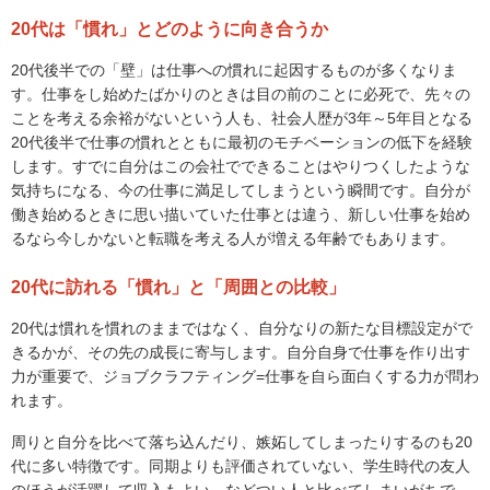
20代は「慣れ」とどのように向き合うか
20代後半での「壁」は仕事への慣れに起因するものが多くなりま
す。仕事をし始めたばかりのときは目の前のことに必死で、先々の
ことを考える余裕がないという人も、社会人歴が3年～5年目となる
20代後半で仕事の慣れとともに最初のモチベーションの低下を経験
します。すでに自分はこの会社でできることはやりつくしたような
気持ちになる、今の仕事に満足してしまうという瞬間です。自分が
働き始めるときに思い描いていた仕事とは違う、新しい仕事を始め
るなら今しかないと転職を考える人が増える年齢でもあります。
20代に訪れる「慣れ」と「周囲との比較」
20代は慣れを慣れのままではなく、自分なりの新たな目標設定がで
きるかが、その先の成長に寄与します。自分自身で仕事を作り出す
力が重要で、ジョブクラフティング=仕事を自ら面白くする力が問わ
れます。
周りと自分を比べて落ち込んだり、嫉妬してしまったりするのも20
代に多い特徴です。同期よりも評価されていない、学生時代の友人
のほうが活躍して収入もよい、などつい人と比べてしまいがちで