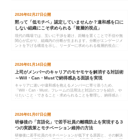
を勝ち取るための「最強のビジネススキル」です。本シリーズ３
講座を通じて、社会倫理と調和した高度な判断力を養い、一歩上
のステージへ進むための品格を身につけます。
2026年02月27日
公開
黙って「低モチベ」認定していませんか？違和感を口に
しない組織にこそ求められる「複層的視点」
現代の職場では、互いに干渉を避け、距離を置くことで不信や無
関心が広がり、組織内の分断が生まれます。分断がエンゲージメ
ントを下げる構造を示し、リーダーに求められる複層的視点につ
いても解説します。
2026年01月14日
公開
上司がメンバーのキャリアのモヤモヤを解消する対話術
～Will・Can・Mustで納得感ある面談を実現
キャリアに迷いや違和感を抱えるメンバーに寄り添うため、
「Will・Can・Must」フレームの活用法と対話のコツを紹介。や
りたいこと・できること・求められることを整理し、納得感ある
対話を実現するヒントをまとめました。
2026年01月07日
公開
研修後の「言語化」で若手社員の離職防止を実現する３
つの実践策とモチベーション維持の方法
研修後に若手社員のモチベーションが低下する原因と、その解決