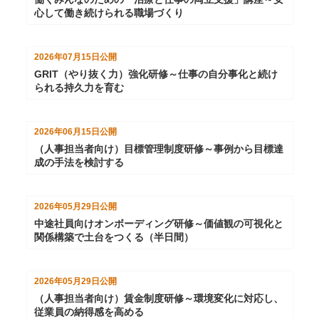
心して働き続けられる職場づくり
2026年07月15日
公開
GRIT（やり抜く力）強化研修～仕事の自分事化と続け
られる持久力を育む
2026年06月15日
公開
（人事担当者向け）目標管理制度研修～事例から目標達
成の手法を検討する
2026年05月29日
公開
中途社員向けオンボーディング研修～価値観の可視化と
関係構築で土台をつくる（半日間）
2026年05月29日
公開
（人事担当者向け）賃金制度研修～環境変化に対応し、
従業員の納得感を高める