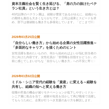
いくのではないでしょうか。
資本主義社会を賢く生き延びる、「肩の力の抜けたベテ
ラン社員」という生き方とは？
40代以降のベテラン層は、経験が豊富であるがゆえに、組織から
の期待も責任も大きくなりがちです。上司は成果とスピードを求
め、部下は価値観も働き方も多様化しています。「どこまで関わ
り、どこから距離を取ればいいのか」という対人関係の難しさ
が、ベテラン世代のストレス要因となりがちです。しかし実は、
こうした悩みの多くは、対人距離の取り方や関わり方のクセを少
2026年03月25日
公開
し見直すだけで、驚くほど軽減できます。
「自分らしい働き方」から始める企業の女性活躍推進～
「多面的なキャリア」を描くためのヒント
女性活躍を進めたいものの、何から始めればよいか悩む担当者の
方に向けた内容です。女性社員が「管理職を目指すかどうか」の
前に感じてしまいがちな「自分らしい働き方」への不安に寄り添
い、多面的なキャリアの描き方と支援のヒントを紹介いたしま
す。
2026年03月02日
公開
ミドル・シニア世代の経験を「資産」に変える～経験を
共有し、組織の知へと変える働き方
役職や昇進の機会が減りモチベーションが低下しやすいミドル・
シニア層に焦点を当て、経験や知見を活かして再び職場で活躍し
てもらうために、企業が行うべき支援のあり方を解説します。