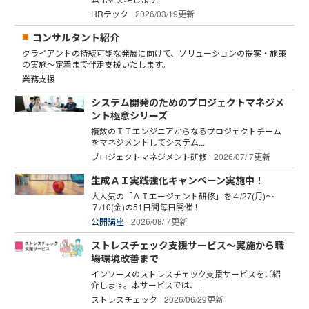
HRテック
2026/03/19更新
コンサルタント紹介
クライアントの持続可能な発展に向けて、ソリューションの提案・施策
の実施～定着まで伴走支援いたします。
業務支援
システム開発のためのプロジェクトマネジメ
ント極意シリーズ
複数のＩＴエンジニアからなるプロジェクトチーム
をマネジメントしてシステム...
プロジェクトマネジメント研修
2026/07/ 7更新
生成ＡＩ実践強化キャンペーン実施中！
大人気の「ＡＩエージェント研修」を４/27(月)～
７/10(金)の51日間毎日開催！
公開講座
2026/08/ 7更新
ストレスチェック支援サービス～実施から職
場環境改善まで
インソースのストレスチェック支援サービスをご紹
介します。本サービスでは、...
ストレスチェック
2026/06/29更新