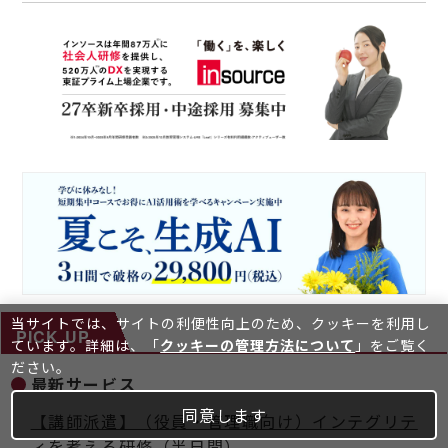
当サイトでは、サイトの利便性向上のため、クッキーを利⽤し
PICK UP
ています。詳細は、「
クッキーの管理方法について
」をご覧く
ださい。
最新サービス
同意します
【講師派遣】（役員・管理職向け）インテグリテ
ィを考える研修（半日間）