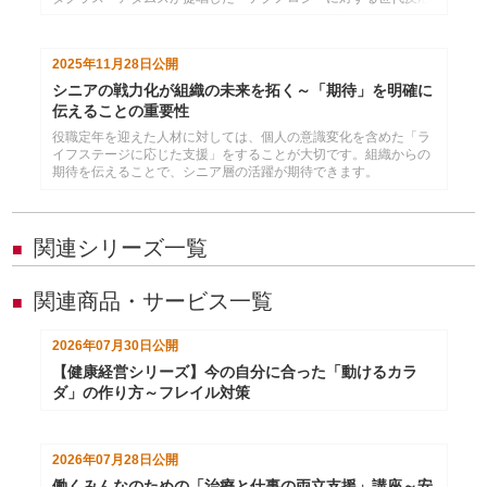
の法則」を起点に、従業員が若手のうちから人事部がいかにチャ
レンジ経験を設計すべきかを探ります。
2025年11月28日
公開
シニアの戦力化が組織の未来を拓く～「期待」を明確に
伝えることの重要性
役職定年を迎えた人材に対しては、個人の意識変化を含めた「ラ
イフステージに応じた支援」をすることが大切です。組織からの
期待を伝えることで、シニア層の活躍が期待できます。
関連シリーズ一覧
■
関連商品・サービス一覧
■
2026年07月30日
公開
【健康経営シリーズ】今の自分に合った「動けるカラ
ダ」の作り方～フレイル対策
2026年07月28日
公開
働くみんなのための「治療と仕事の両立支援」講座～安