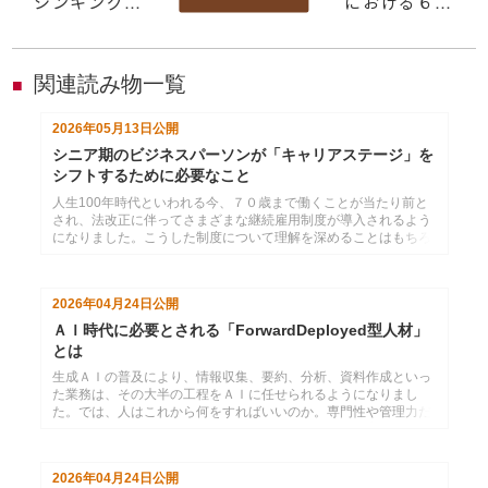
シンキングの
における６つ
「先」とは？
の課題～取り
～3つのポイ
組みを進める
ントで、クリ
ポイントと
関連読み物一覧
■
ティカルシン
は？
キングを実際
2026年05月13日
公開
シニア期のビジネスパーソンが「キャリアステージ」を
のビジネスに
シフトするために必要なこと
役立てる
人生100年時代といわれる今、７０歳まで働くことが当たり前と
され、法改正に伴ってさまざまな継続雇用制度が導入されるよう
になりました。こうした制度について理解を深めることはもちろ
ん大事ですが、制度に合わせて自身のキャリア設計を考えるとい
うのは、もしかしたら本末転倒かもしれません。なぜなら、５０
代はまだ第二のキャリアの入り口に過ぎないのですから。
2026年04月24日
公開
ＡＩ時代に必要とされる「ForwardDeployed型人材」
とは
生成ＡＩの普及により、情報収集、要約、分析、資料作成といっ
た業務は、その大半の工程をＡＩに任せられるようになりまし
た。では、人はこれから何をすればいいのか。専門性や管理力だ
けに頼っていては、ＡＩ時代に生き残っていく上では心もとな
い。近年注目されるＦＤＥ（ForwardDeployedEngineer）のよう
に、全体像を構想し、専門性を活かしつつ、自身がフロントに立
2026年04月24日
公開
って実現まで導いていけるような人材が求められるようになって