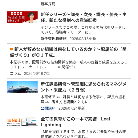
新卒採用
新任シリーズ～部長・次長・課長・係長・主
任。新たな役割への意識転換
インソースではこの度、これからの時代をリードし
ていく、役職者・リーダーに...
新任管理職研修
2026/02/18更新
新人が辞めない組織は何をしているのか？～配属前の「関
係づくり」がＯＪＴ成...
本記事では、配属前から信頼関係を築き、新人の定着と成長を支えるＯ
ＪＴトレーナー・トレーニーの関係づく...
コラム
2026/06/16更新
新任課長研修～管理職に求められるマネジメ
ント・采配力（２日間）
本研修では、課長とは何をする仕事か、課長の振る
舞い、考え方を講義とともに...
公開講座
2026/07/24更新
全ての教育がこの一本で完結 Leaf
Lightning
LMSを提供する中で、お客さまのご要望や当社の研
修実施ノウハウから生まれ...