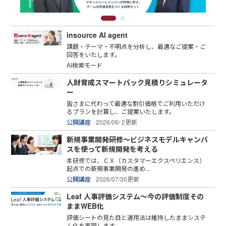
insource AI agent
課題・テーマ・不明点を分析し、最適なご提案・ご
回答をいたします。
AI検索モード
人財育成スマートパック見積りシミュレータ
ー
皆さまに代わって最適な割引価格でご利用いただけ
るプランを計算し、ご提案いたします。
公開講座
2026/06/ 2更新
新規事業開発研修～ビジネスモデルキャンバ
スを使って新規開発を考える
本研修では、ＣＸ（カスタマーエクスペリエンス）
起点での新規事業開発の進め...
公開講座
2026/07/30更新
Leaf 人事評価システム～今の評価制度その
ままWEB化
評価シートの見た目と運用法は維持したままシステ
ム化を実現します。