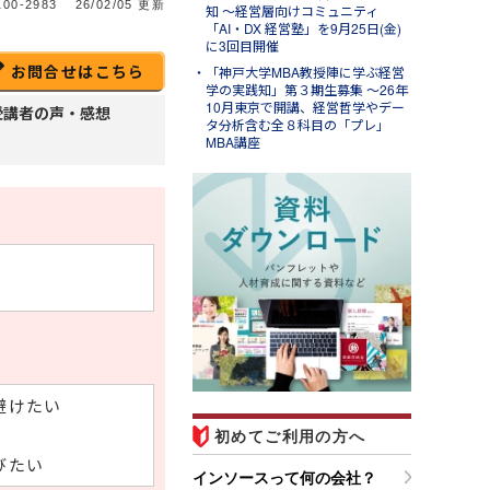
00-2983
26/02/05 更新
知 ～経営層向けコミュニティ
「AI・DX 経営塾」を9月25日(金)
に3回目開催
お問合せはこちら
「神戸大学MBA教授陣に学ぶ経営
学の実践知」第３期生募集 ～26年
10月東京で開講、経営哲学やデー
受講者の声・感想
タ分析含む全８科目の「プレ」
MBA講座
ug.07
ンソースブログ「東へ西
」
ラム「調べる時間を短縮する
Ｉエージェント活用事例４選
営業準備・移動判断・備品購
を効率化する」のご紹介
避けたい
初めてご利用の方へ
びたい
インソースって何の会社？