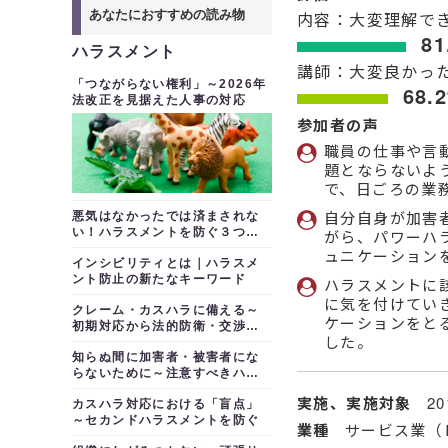
あなたにおすすめの読み物
内容：大変理解で
81
ハラスメント
講師：大変良かっ
「つながらない権利」～2026年
68.
法改正を見据えた人事の対応
参加者の声
職員の仕事や言
題とならないよ
で、日ごろの業
自分自身が加害
悪気はなかったでは済まされな
い！ハラスメントを防ぐ３つの
がら、パワーハ
行動習慣
ュニケーション
インシビリティとは｜ハラスメ
ント防止の新たなキーワード
ハラスメントに
に気を付けてい
クレーム・カスハラに備える～
ケーションをと
初期対応から法的防衛・交渉術
した。
まで
知らぬ間に加害者・被害者にな
らないために～注意すべきハラ
スメント
実施、実施対象
2
カスハラ対応における「盲点」
～セカンドハラスメントを防ぐ
業種
サービス業（