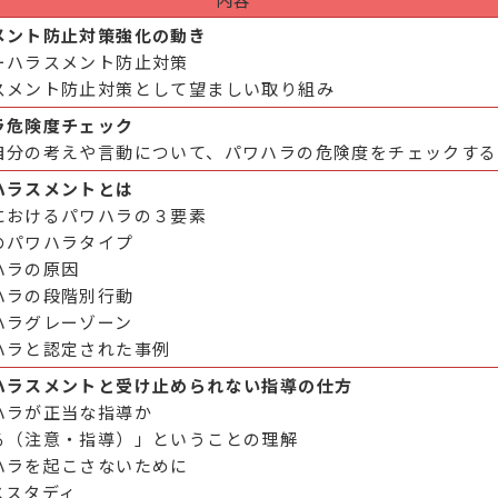
メント防止対策強化の動き
ーハラスメント防止対策
スメント防止対策として望ましい取り組み
ラ危険度チェック
自分の考えや言動について、パワハラの危険度をチェックする
ハラスメントとは
におけるパワハラの３要素
のパワハラタイプ
ハラの原因
ハラの段階別行動
ハラグレーゾーン
ハラと認定された事例
ハラスメントと受け止められない指導の仕方
ハラが正当な指導か
る（注意・指導）」ということの理解
ハラを起こさないために
ススタディ