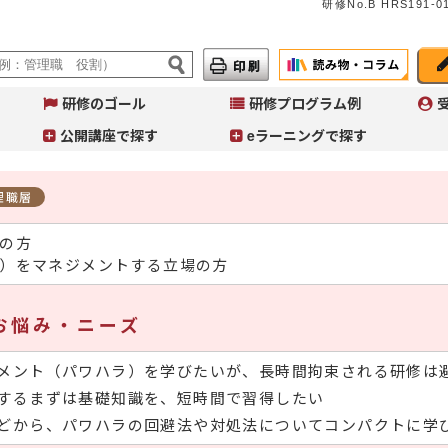
研修No.B HRS191‐01
研修のゴール
研修プログラム例
公開講座で探す
eラーニングで探す
理職層
の方
A
イ
）をマネジメントする立場の方
へ
コ
Ａ
お悩み・ニーズ
～
入
メント（パワハラ）を学びたいが、長時間拘束される研修は
するまずは基礎知識を、短時間で習得したい
どから、パワハラの回避法や対処法についてコンパクトに学