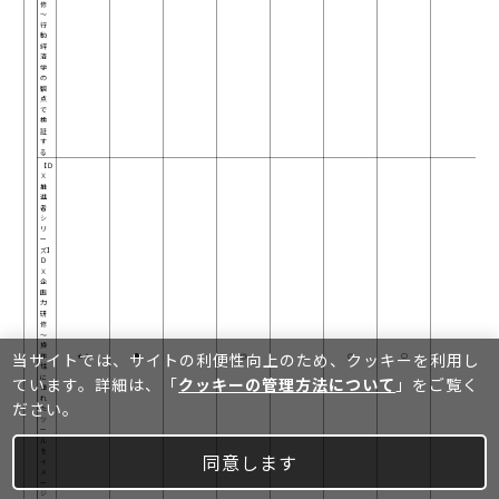
修
～
行
動
経
済
学
の
観
点
で
検
証
す
る
【Ｄ
Ｘ
推
進
者
シ
リ
ー
ズ】
Ｄ
Ｘ
企
画
力
研
修
～
操
当サイトでは、サイトの利便性向上のため、クッキーを利⽤し
作
★★
●
◎
◎
○
性
に
ています。詳細は、「
クッキーの管理方法について
」をご覧く
優
れ
ださい。
た
ツ
ー
ル
を
同意します
イ
メ
ー
ジ