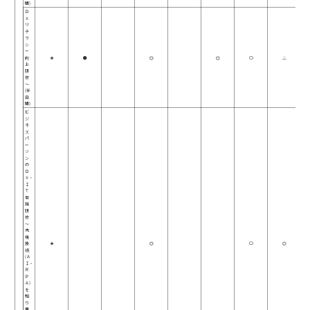
間)
Ｄ
Ｘ
リ
テ
ラ
シ
ー
向
★
●
◎
◎
○
△
上
研
修
～
(半
日
間)
ビ
ジ
ネ
ス
パ
ー
ソ
ン
の
Ｄ
Ｘ・
Ｉ
Ｔ
常
識
研
修
～
先
端
技
★
◎
○
◎
術
(Ａ
Ｉ・
Ｒ
Ｐ
Ａ)
を
知
り
業