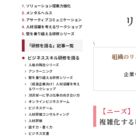
ソリューション提案力強化
メンタルヘルス
リ
アサーティブコミュニケーション
人材活躍を考えるワークショップ
壁を乗り越える研修シリーズ
\
「研修を語る」記事一覧
組織のリ
ビジネススキル研修を語る
人格の陶冶シリーズ
アンラーニング
企業
壁を乗り越える研修シリーズ
（成長企業向け）人材活躍を考え
るワークショップ
渋沢栄一に学ぶ仕事の向き合い方
オンラインビジネスゲーム
ビジネスゲーム
【ニーズ】
人材評価コンサルティング
複雑化する
人材評価
話す力・書く力
ビジネス文書