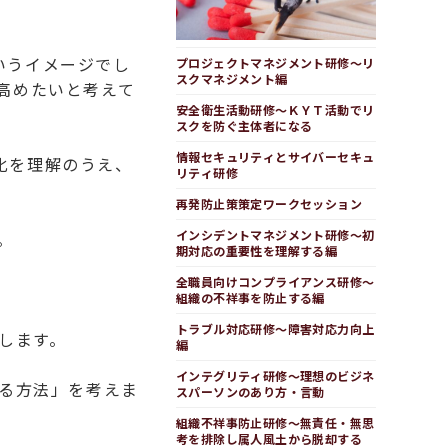
いうイメージでし
プロジェクトマネジメント研修～リ
スクマネジメント編
高めたいと考えて
安全衛生活動研修～ＫＹＴ活動でリ
スクを防ぐ主体者になる
情報セキュリティとサイバーセキュ
化を理解のうえ、
リティ研修
再発防止策策定ワークセッション
インシデントマネジメント研修～初
。
期対応の重要性を理解する編
全職員向けコンプライアンス研修～
組織の不祥事を防止する編
トラブル対応研修～障害対応力向上
します。
編
インテグリティ研修～理想のビジネ
する方法」を考えま
スパーソンのあり方・言動
組織不祥事防止研修～無責任・無思
考を排除し属人風土から脱却する