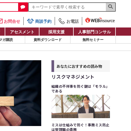
お問合せ
商談予約
お電話
け
アセスメント
採用支援
人事部門コンサル
マガ購読
資料ダウンロード
無料セミナー
あなたにおすすめの読み物
リスクマネジメント
組織の不祥事を防ぐ鍵は「モラル」
である
ミスは仕組みで防ぐ！事務ミス防止
は管理職の責務