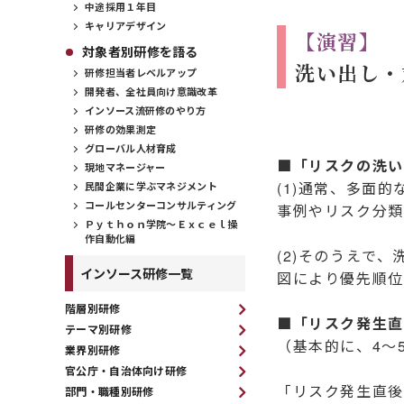
中途採用１年目
キャリアデザイン
【演習】
対象者別研修を語る
洗い出し・
研修担当者レベルアップ
開発者、全社員向け意識改革
インソース流研修のやり方
研修の効果測定
グローバル人材育成
■「リスクの洗い
現地マネージャー
(1)通常、多面
民間企業に学ぶマネジメント
コールセンターコンサルティング
事例やリスク分類
Ｐｙｔｈｏｎ学院～Ｅｘｃｅｌ操
作自動化編
(2)そのうえで
インソース研修一覧
図により優先順位
階層別研修
■「リスク発生直
テーマ別研修
（基本的に、4～
業界別研修
官公庁・自治体向け研修
「リスク発生直後
部門・職種別研修