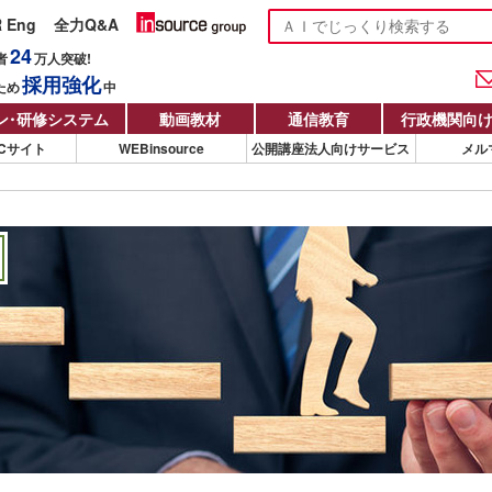
R Eng
全力Q&A
24
者
万人
突破!
採用強化
ため
中
ン
・
研修システム
動画教材
通信教育
行政機関向
Cサイト
WEBinsource
公開講座法人向けサービス
メル