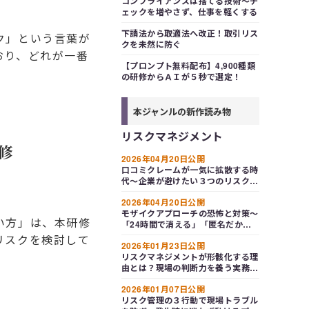
コンプライアンスは捨てる技術～チ
ェックを増やさず、仕事を軽くする
下請法から取適法へ改正！取引リス
ク」という言葉が
クを未然に防ぐ
おり、どれが一番
【プロンプト無料配布】4,900種類
の研修からＡＩが５秒で選定！
本ジャンルの新作読み物
リスクマネジメント
修
2026年04月20日公開
口コミクレームが一気に拡散する時
代～企業が避けたい３つのリスクと
ＳＮＳ時代の対応策
2026年04月20日公開
モザイクアプローチの恐怖と対策～
い方」は、本研修
「24時間で消える」「匿名だか
ら」新入社員のＳＮＳ投稿が秒で企
リスクを検討して
2026年01月23日公開
業を窮地に追い込む
リスクマネジメントが形骸化する理
由とは？現場の判断力を養う実務設
計
2026年01月07日公開
リスク管理の３行動で現場トラブル