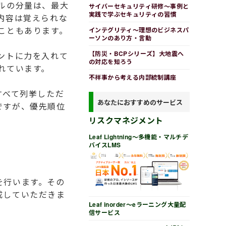
ルの分量は、最大
サイバーセキュリティ研修～事例と
実践で学ぶセキュリティの習慣
内容は覚えられな
こともあります。
インテグリティ～理想のビジネスパ
ーソンのあり方・言動
【防災・BCPシリーズ】大地震へ
ントに力を入れて
の対応を知ろう
れています。
不祥事から考える内部統制講座
すべて列挙しただ
あなたにおすすめのサービス
ですが、優先順位
リスクマネジメント
Leaf Lightning～多機能・マルチデ
バイスLMS
を行います。その
成していただきま
Leaf inorder～eラーニング大量配
信サービス