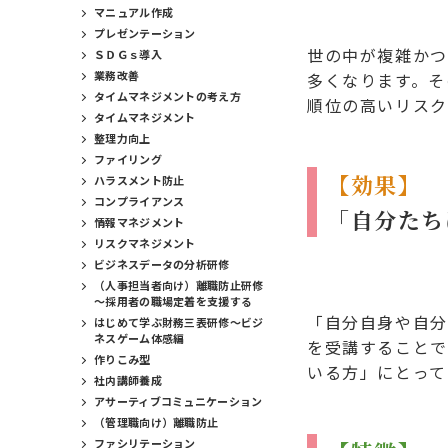
マニュアル作成
プレゼンテーション
世の中が複雑かつ
ＳＤＧｓ導入
業務改善
多くなります。そ
タイムマネジメントの考え方
順位の高いリスク
タイムマネジメント
整理力向上
ファイリング
【効果】
ハラスメント防止
コンプライアンス
「自分たち
情報マネジメント
リスクマネジメント
ビジネスデータの分析研修
（人事担当者向け）離職防止研修
～採用者の職場定着を支援する
「自分自身や自分
はじめて学ぶ財務三表研修～ビジ
ネスゲーム体感編
を受講することで
作りこみ型
いる方」にとって
社内講師養成
アサーティブコミュニケーション
（管理職向け）離職防止
ファシリテーション