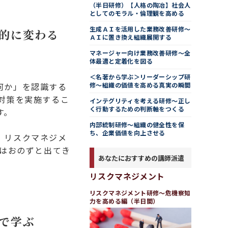
（半日研修）【人格の陶冶】社会人
としてのモラル・倫理観を高める
生成ＡＩを活用した業務改善研修～
的に変わる
ＡＩに置き換え組織展開する
マネージャー向け業務改善研修～全
体最適と定着化を図る
＜名著から学ぶ＞リーダーシップ研
修～組織の価値を高める真実の瞬間
何か」を認識する
対策を実施するこ
インテグリティを考える研修～正し
く行動するための判断軸をつくる
す。
内部統制研修～組織の健全性を保
ち、企業価値を向上させる
、リスクマネジメ
策はおのずと出てき
あなたにおすすめの講師派遣
リスクマネジメント
リスクマネジメント研修～危機察知
力を高める編（半日間）
で学ぶ