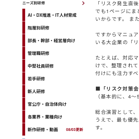
「リスク発生直後
ニーズ別研修
でも1ページにま
AI・DX推進・IT人材育成
いからです。 ま
階層別研修
ですからマニュア
部長・幹部・経営層向け
いる大企業の「リ
管理職研修
たとえば、対応マ
けで、整理されて
中堅社員研修
付けにも注力すべ
若手研修
■「リスク対策会
新人研修
（基本的に、4～
官公庁・自治体向け
総合演習として、
各業界・業種向け
うえで、最も優先
す。
新作研修・動画
08/03更新