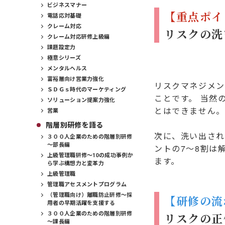
ビジネスマナー
【重点ポイ
電話応対基礎
クレーム対応
リスクの洗
クレーム対応研修上級編
課題設定力
極意シリーズ
メンタルヘルス
富裕層向け営業力強化
リスクマネジメン
ＳＤＧｓ時代のマーケティング
ことです。 当然
ソリューション提案力強化
とはできません。
営業
階層別研修を語る
次に、洗い出され
３００人企業のための階層別研修
～部長編
ントの7～8割は
上級管理職研修～10の成功事例か
ます。
ら学ぶ構想力と変革力
上級管理職
管理職アセスメントプログラム
（管理職向け）離職防止研修～採
【研修の流
用者の早期活躍を支援する
３００人企業のための階層別研修
リスクの正
～課長編