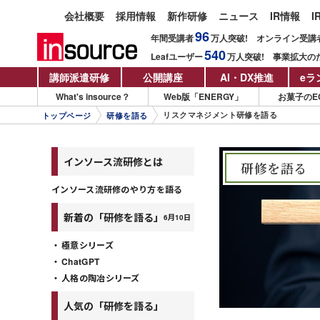
会社概要
採用情報
新作研修
ニュース
IR情報
I
96
年間受講者
万人
突破!
オンライン受講
540
Leafユーザー
万人
突破!
事業拡大の
講師派遣研修
公開講座
AI・DX推進
eラ
What's insource？
Web版「ENERGY」
お菓子のE
リスクマネジメント研修を語る
トップページ
研修を語る
インソース流研修とは
研修を語る
インソース流研修のやり方を語る
新着の「研修を語る」
6月10日
極意シリーズ
ChatGPT
人格の陶冶シリーズ
人気の「研修を語る」