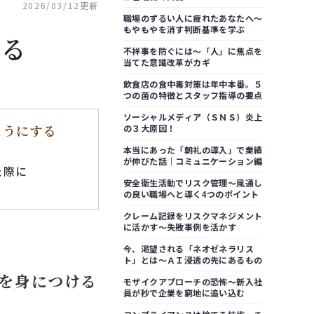
2026/03/12更新
職場のずるい人に疲れたあなたへ～
もやもやを消す判断基準を学ぶ
語る
不祥事を防ぐには～「人」に焦点を
当てた意識改革がカギ
飲食店の食中毒対策は年中本番。５
つの菌の特徴とスタッフ指導の要点
ソーシャルメディア（ＳＮＳ）炎上
ようにする
の３大原因！
本当にあった「朝礼の導入」で業績
が伸びた話｜コミュニケーション編
た際に
安全衛生活動でリスク管理～風通し
の良い職場へと導く4つのポイント
クレーム記録をリスクマネジメント
に活かす～失敗事例を活かす
今、渇望される「ネオゼネラリス
ト」とは～ＡＩ浸透の先にあるもの
を身につける
モザイクアプローチの恐怖～新入社
員が秒で企業を窮地に追い込む