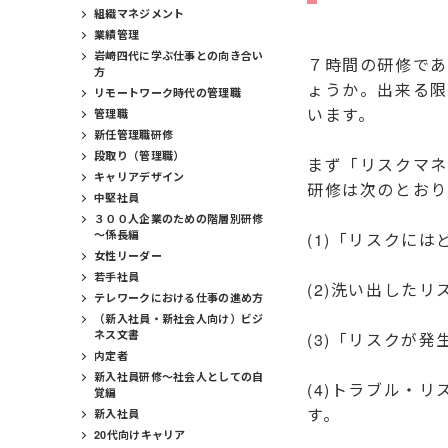
組織マネジメント
業績管理
岩崎四代に学ぶ仕事との向き合い
７時間の研修であ
方
ょうか。出来る限
リモートワーク時代の管理職
います。
管理職
新任管理職研修
段取り（管理職）
まず「リスクマネ
キャリアデザイン
研修は次のとおり
中堅社員
３００人企業のための階層別研修
～係長編
(1)「リスクに
女性リーダー
若手社員
(2)洗い出した
テレワークにおける仕事の進め方
（新入社員・新社会人向け）ビジ
ネス文書
(3)「リスクが
内定者
新入社員研修～社会人としての自
(4)トラブル・
覚編
す。
新入社員
20代向けキャリア