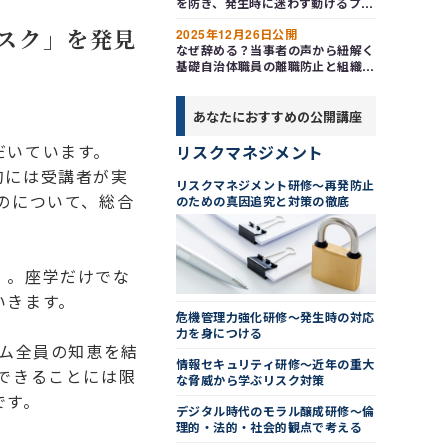
を防ぎ、発生時に迷わず動けるプロ
ジェクトマネージャーの実践術
スク」を発見
2025年12月26日公開
なぜ辞める？当事者の声から紐解く
基礎自治体職員の離職防止と組織づ
くりのポイント～評価・環境・やり
がい改革
あなたにおすすめの公開講座
だいています。
リスクマネジメント
的には受講者が実
リスクマネジメント研修～再発防止
のについて、総合
のための真因追究と対策の徹底
」。座学だけでな
いきます。
危機管理力強化研修～発生時の対応
力を身につける
ーム全員の知恵を結
情報セキュリティ研修～近年の重大
できることには限
な脅威から学ぶリスク対策
です。
デジタル時代のモラル醸成研修～倫
理的・法的・社会的観点で考える