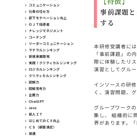
【特徴】
コミュニケーション
事前課題と
仕事の任せ方
部下モチベーション向上
する
ＯＪＴ指導者
ナレッジマネジメント
コーチング
リーダーコミュニケーション
本研修受講者には
ラテラルシンキング
「事前課題」の内
新規事業開発
際に体験したリス
実践！クリティカルシンキング
演習としてグルー
ロジカルシンキング
クリティカルシンキング
読解力
インソースの研修
図解思考力
く、演習問題、グ
企画力
ChatGPT
グループワークの
Java
集し、 組織的に
新人ＩＴ
はじめてのＣＸ向上
界があります。「
ＣＳ（顧客満足）
接遇