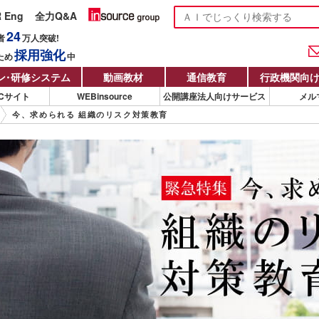
R Eng
全力Q&A
24
者
万人
突破!
採用強化
ため
中
ン
・
研修システム
動画教材
通信教育
行政機関向
Cサイト
WEBinsource
公開講座法人向けサービス
メル
今、求められる 組織のリスク対策教育