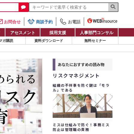
お問合せ
商談予約
お電話
け
アセスメント
採用支援
人事部門コンサル
マガ購読
資料ダウンロード
無料セミナー
あなたにおすすめの読み物
リスクマネジメント
組織の不祥事を防ぐ鍵は「モラ
ル」である
ミスは仕組みで防ぐ！事務ミス
防止は管理職の責務