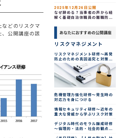
に
けるプロジェクトマネージャー
2025年12月26日公開
の実践術
なぜ辞める？当事者の声から紐
解く基礎自治体職員の離職防止
と組織づくりのポイント～評
止などのリスクマ
価・環境・やりがい改革
あなたにおすすめの公開講座
た、公開講座の該
リスクマネジメント
リスクマネジメント研修～再発
防止のための真因追究と対策の
徹底
危機管理力強化研修～発生時の
対応力を身につける
情報セキュリティ研修～近年の
重大な脅威から学ぶリスク対策
デジタル時代のモラル醸成研修
～倫理的・法的・社会的観点で
考える