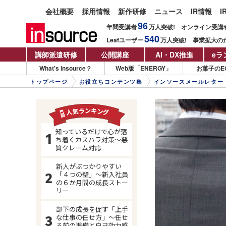
会社概要
採用情報
新作研修
ニュース
IR情報
I
96
年間受講者
万人
突破!
オンライン受講
540
Leafユーザー
万人
突破!
事業拡大の
講師派遣研修
公開講座
AI・DX推進
eラ
What's insource？
Web版「ENERGY」
お菓子のE
トップページ
お役立ちコンテンツ集
インソースメールレター
知っているだけで心が落
ち着くカスハラ対策～悪
質クレーム対応
新人がぶつかりやすい
「４つの壁」～新入社員
の６か月間の成長ストー
リー
部下の成長を促す「上手
な仕事の任せ方」～任せ
る前の準備と自己効力感