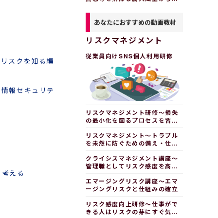
却する
あなたにおすすめの動画教材
リスクマネジメント
従業員向けSNS個人利用研修
のリスクを知る編
、情報セキュリテ
リスクマネジメント研修～損失
の最小化を図るプロセスを習得
する
リスクマネジメント～トラブル
を未然に防ぐための備え・仕組
みづくり
クライシスマネジメント講座～
管理職としてリスク感度を高め
て考える
る
エマージングリスク講座～エマ
ージングリスクと仕組みの確立
リスク感度向上研修～仕事がで
きる人はリスクの芽にすぐ気づ