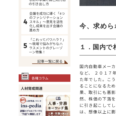
の引き出し方
会議を成功に導く「4つ
のファシリテーション
スキル」～意見を活性
今、求めら
化し成果を出す会議の
進め方
「これってパワハラ？」
～現場で悩みがちなハ
１．国内で
ラスメントのグレーゾ
ーン特集！
記事一覧に戻る
国内自動車メーカ
など、 ２０１７
各種コラム
た年でした。こう
ることになるため
人材育成関連
果、取引にも悪影
然、株価の下落を
に引き起こしてし
は、想像以上に膨