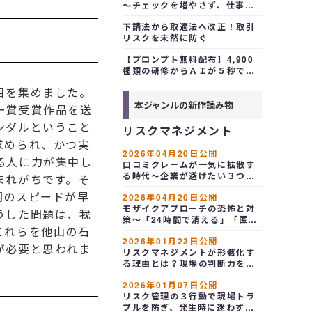
～チェックを増やさず、仕事を
軽くする
下請法から取適法へ改正！取引
リスクを未然に防ぐ
【プロンプト無料配布】4,900
種類の研修からＡＩが５秒で選
定！
目を集めました。
本ジャンルの新作読み物
ー賞受賞作品を送
ンダルということ
リスクマネジメント
求められ、かつ実
2026年04月20日公開
る人に力が集中し
口コミクレームが一気に拡散す
る時代～企業が避けたい３つの
まれがちです。そ
リスクとＳＮＳ時代の対応策
開のスピードが早
2026年04月20日公開
モザイクアプローチの恐怖と対
うした問題は、我
策～「24時間で消える」「匿名
これらを他山の石
だから」新入社員のＳＮＳ投稿
2026年01月23日公開
が秒で企業を窮地に追い込む
が必要と思われま
リスクマネジメントが形骸化す
る理由とは？現場の判断力を養
う実務設計
2026年01月07日公開
リスク管理の３行動で現場トラ
ブルを防ぎ、発生時に迷わず動