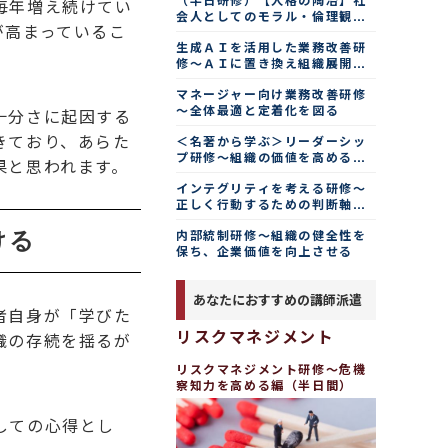
（半日研修）【人格の陶冶】社
毎年増え続けてい
会人としてのモラル・倫理観を
が高まっているこ
高める
生成ＡＩを活用した業務改善研
修～ＡＩに置き換え組織展開す
る
マネージャー向け業務改善研修
～全体最適と定着化を図る
十分さに起因する
きており、あらた
＜名著から学ぶ＞リーダーシッ
プ研修～組織の価値を高める真
果と思われます。
実の瞬間
インテグリティを考える研修～
正しく行動するための判断軸を
つくる
内部統制研修～組織の健全性を
ける
保ち、企業価値を向上させる
あなたにおすすめの講師派遣
者自身が「学びた
リスクマネジメント
織の存続を揺るが
リスクマネジメント研修～危機
察知力を高める編（半日間）
しての心得とし