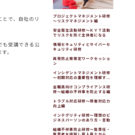
プロジェクトマネジメント研修
ことで、自社のリ
～リスクマネジメント編
安全衛生活動研修～ＫＹＴ活動
でリスクを防ぐ主体者になる
でも受講できる公
情報セキュリティとサイバーセ
キュリティ研修
ます。
再発防止策策定ワークセッショ
ン
インシデントマネジメント研修
～初期対応の重要性を理解する
編
全職員向けコンプライアンス研
修～組織の不祥事を防止する編
トラブル対応研修～障害対応力
向上編
インテグリティ研修～理想のビ
ジネスパーソンのあり方・言動
組織不祥事防止研修～無責任・
無思考を排除し属人風土から脱