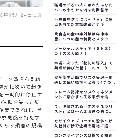
職場のずるい人に疲れたあなた
へ～もやもやを消す判断基準を
23年05月24日更新
学ぶ
不祥事を防ぐには～「人」に焦
点を当てた意識改革がカギ
飲食店の食中毒対策は年中本
番。５つの菌の特徴とスタッフ
指導の要点
ソーシャルメディア（ＳＮＳ）
炎上の３大原因！
本当にあった「朝礼の導入」で
業績が伸びた話｜コミュニケー
ション編
安全衛生活動でリスク管理～風
データ改ざん問題
通しの良い職場へと導く4つのポ
題が相次いで起き
イント
クレーム記録をリスクマネジメ
を一時的に停止す
ントに活かす～失敗事例を活か
の信頼を失った結
す
今、渇望される「ネオゼネラリ
企業であれば、当
スト」とは～ＡＩ浸透の先にあ
るもの
い罪悪感を持たず
モザイクアプローチの恐怖～新
たらす損害の規模
入社員が秒で企業を窮地に追い
込む
コンプライアンスは捨てる技術