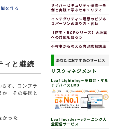
く
サイバーセキュリティ研修～事
組織を作る
例と実践で学ぶセキュリティの
習慣
インテグリティ～理想のビジネ
スパーソンのあり方・言動
【防災・BCPシリーズ】大地震
への対応を知ろう
不祥事から考える内部統制講座
あなたにおすすめのサービス
ティと継続
リスクマネジメント
Leaf Lightning～多機能・マル
わらず、コンプラ
チデバイスLMS
うか。その要因と
なかった
Leaf inorder～eラーニング大
量配信サービス